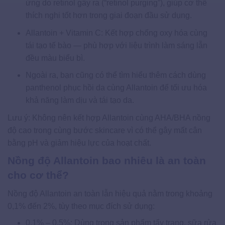
ứng do retinol gây ra (“retinol purging”), giúp cơ thể
thích nghi tốt hơn trong giai đoạn đầu sử dụng.
Allantoin + Vitamin C: Kết hợp chống oxy hóa cùng
tái tạo tế bào — phù hợp với liệu trình làm sáng lẫn
đều màu biểu bì.
Ngoài ra, bạn cũng có thể tìm hiểu thêm cách dùng
panthenol phục hồi da cùng Allantoin để tối ưu hóa
khả năng làm dịu và tái tạo da.
Lưu ý: Không nên kết hợp Allantoin cùng AHA/BHA nồng
độ cao trong cùng bước skincare vì có thể gây mất cân
bằng pH và giảm hiệu lực của hoạt chất.
Nồng độ Allantoin bao nhiêu là an toàn
cho cơ thể?
Nồng độ Allantoin an toàn lẫn hiệu quả nằm trong khoảng
0,1% đến 2%, tùy theo mục đích sử dụng:
0,1% – 0,5%: Dùng trong sản phẩm tẩy trang, sữa rửa