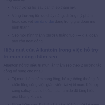
Vết thương hở sau can thiệp thẩm mỹ.
Vùng thương tổn do cháy nắng, dị ứng mỹ phẩm
hoặc các vết
rạn da ở đùi
đang trong giai đoạn mới
hình thành.
Sẹo mới hình thành (dưới 6 tháng tuổi) — giai đoạn
sẹo còn hoạt động.
Hiệu quả của Allantoin trong việc hỗ trợ
trị mụn cùng thâm sẹo
Allantoin hỗ trợ điều trị mụn lẫn thâm sẹo theo 2 hướng tác
động bổ sung cho nhau:
Trị mụn: Làm mềm nang lông, hỗ trợ thông thoáng lỗ
chân lông cùng việc giảm viêm tại vị trí mụn. Kết hợp
cùng salicylic acid hoặc niacinamide để tăng hiệu
quả kháng khuẩn.
Giảm thâm sẹo: Kích thích tái tạo tế bào mới tại vùng