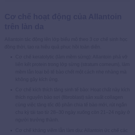
Cơ chế hoạt động của Allantoin
trên làn da
Allantoin tác động lên lớp biểu mô theo 3 cơ chế sinh học
đồng thời, tạo ra hiệu quả phục hồi toàn diện.
Cơ chế keratolytic (làm mềm sừng): Allantoin phá vỡ
liên kết protein trong lớp sừng (stratum corneum), làm
mềm lẫn loại bỏ tế bào chết một cách nhẹ nhàng mà
không gây kích ứng.
Cơ chế kích thích tăng sinh tế bào: Hoạt chất này kích
thích nguyên bào sợi (fibroblast) sản xuất collagen
cùng việc tăng tốc độ phân chia tế bào mới, rút ngắn
chu kỳ tái tạo từ 28–30 ngày xuống còn 21–24 ngày ở
người trưởng thành.
Cơ chế kháng viêm lẫn làm dịu: Allantoin ức chế các