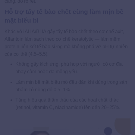
căng, đỏ rõ rệt.
Hỗ trợ tẩy tế bào chết cùng làm mịn bề
mặt biểu bì
Khác với AHA/BHA gây tẩy tế bào chết theo cơ chế axit,
Allantoin làm sạch theo cơ chế keratolytic — làm mềm
protein liên kết tế bào sừng mà không phá vỡ pH tự nhiên
của cơ thể (4,5–5,5).
Không gây kích ứng, phù hợp với người có cơ địa
nhạy cảm hoặc da mỏng yếu.
Làm mịn bề mặt biểu mô đều đặn khi dùng trong sản
phẩm có nồng độ 0,5–1%.
Tăng hiệu quả thẩm thấu của các hoạt chất khác
(retinol, vitamin C, niacinamide) lên đến 20–25%.