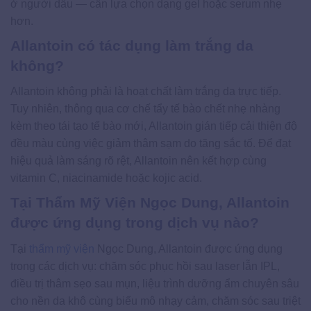
ở người dầu — cần lựa chọn dạng gel hoặc serum nhẹ
hơn.
Allantoin có tác dụng làm trắng da
không?
Allantoin không phải là hoạt chất làm trắng da trực tiếp.
Tuy nhiên, thông qua cơ chế tẩy tế bào chết nhẹ nhàng
kèm theo tái tạo tế bào mới, Allantoin gián tiếp cải thiện độ
đều màu cùng việc giảm thâm sạm do tăng sắc tố. Để đạt
hiệu quả làm sáng rõ rệt, Allantoin nên kết hợp cùng
vitamin C, niacinamide hoặc kojic acid.
Tại Thẩm Mỹ Viện Ngọc Dung, Allantoin
được ứng dụng trong dịch vụ nào?
Tại
thẩm mỹ viện
Ngọc Dung, Allantoin được ứng dụng
trong các dịch vụ: chăm sóc phục hồi sau laser lẫn IPL,
điều trị thâm sẹo sau mụn, liệu trình dưỡng ẩm chuyên sâu
cho nền da khô cùng biểu mô nhạy cảm, chăm sóc sau triệt