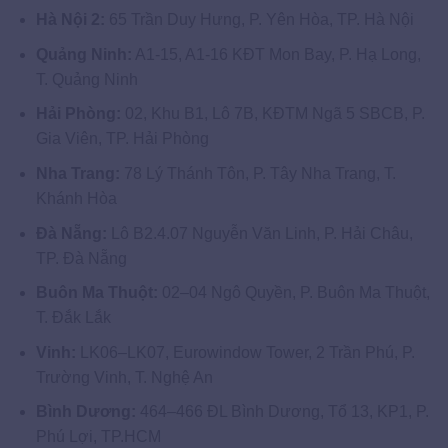
Hà Nội 2:
65 Trần Duy Hưng, P. Yên Hòa, TP. Hà Nội
Quảng Ninh:
A1-15, A1-16 KĐT Mon Bay, P. Hạ Long,
T. Quảng Ninh
Hải Phòng:
02, Khu B1, Lô 7B, KĐTM Ngã 5 SBCB, P.
Gia Viên, TP. Hải Phòng
Nha Trang:
78 Lý Thánh Tôn, P. Tây Nha Trang, T.
Khánh Hòa
Đà Nẵng:
Lô B2.4.07 Nguyễn Văn Linh, P. Hải Châu,
TP. Đà Nẵng
Buôn Ma Thuột:
02–04 Ngô Quyền, P. Buôn Ma Thuột,
T. Đắk Lắk
Vinh:
LK06–LK07, Eurowindow Tower, 2 Trần Phú, P.
Trường Vinh, T. Nghệ An
Bình Dương:
464–466 ĐL Bình Dương, Tổ 13, KP1, P.
Phú Lợi, TP.HCM