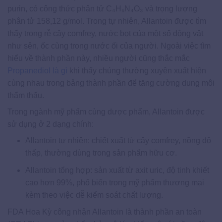
purin, có công thức phân tử C₄H₆N₄O₃ và trọng lượng
phân tử 158,12 g/mol. Trong tự nhiên, Allantoin được tìm
thấy trong rễ cây comfrey, nước bọt của một số động vật
như sên, ốc cùng trong nước ối của người. Ngoài việc tìm
hiểu về thành phần này, nhiều người cũng thắc mắc
Propanediol là gì
khi thấy chúng thường xuyên xuất hiện
cùng nhau trong bảng thành phần để tăng cường dung môi
thẩm thấu.
Trong ngành mỹ phẩm cùng dược phẩm, Allantoin được
sử dụng ở 2 dạng chính:
Allantoin tự nhiên: chiết xuất từ cây comfrey, nồng độ
thấp, thường dùng trong sản phẩm hữu cơ.
Allantoin tổng hợp: sản xuất từ axit uric, độ tinh khiết
cao hơn 99%, phổ biến trong mỹ phẩm thương mại
kèm theo việc dễ kiểm soát chất lượng.
FDA Hoa Kỳ công nhận Allantoin là thành phần an toàn