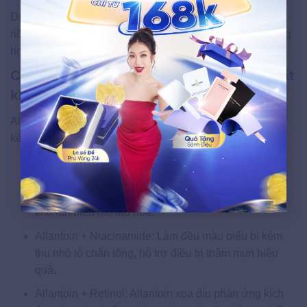
Để phát huy tối đa hiệu quả của Allantoin, việc lựa chọn
nồng độ phù hợp, thứ tự thoa đúng cùng tần suất sử dụng
hợp lý là 3 yếu tố then chốt.
Cách kết hợp Allantoin với các hoạt chất
khác
Allantoin có tính tương thích cao, hoạt động hiệu quả khi
kết hợp cùng nhiều hoạt chất phổ biến trong skincare:
Allantoin + Hyaluronic Acid: Tăng cường dưỡng ẩm
theo 2 cơ chế — giữ nước bề mặt (HA) cùng dưỡng
ẩm trong lớp sừng (Allantoin). Lý tưởng cho nền da
khô lẫn biểu mô lão hóa.
Allantoin + Niacinamide: Làm đều màu biểu bì kèm
thu nhỏ lỗ chân lông, hỗ trợ điều trị thâm mụn hiệu
quả.
Allantoin + Retinol: Allantoin xoa dịu phản ứng kích