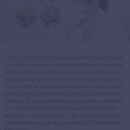
Allantoin
là hoạt chất dưỡng chuyên biệt, được chiết xuất
tự nhiên từ cây comfrey (Symphytum officinale) hoặc tổng
hợp từ axit uric, với công thức phân tử C₄H₆N₄O₃. Hoạt
chất này tác động trực tiếp lên lớp sừng cùng tế bào biểu
mô, kích thích tái tạo tế bào mới đồng thời xoa dịu các tổn
thương hiện có. Allantoin dưỡng ẩm sâu, làm mịn bề mặt
biểu bì và hỗ trợ phục hồi hàng rào bảo vệ da tự nhiên vốn
có. Thành phần này còn có khả năng hỗ trợ giảm thâm
sẹo, trị mụn cũng như trẻ hóa — đặc biệt phù hợp với các
liệu trình chăm sóc sắc đẹp chuyên sâu tại Thẩm Mỹ Viện