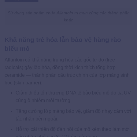
Sử dụng sản phẩm chứa Allantoin trị mụn cùng các thành phần
khác
Khả năng trẻ hóa lẫn bảo vệ hàng rào
biểu mô
Allantoin có khả năng trung hòa các gốc tự do (free
radicals) gây lão hóa, đồng thời kích thích tổng hợp
ceramide — thành phần cấu trúc chính của lớp màng sinh
học (skin barrier).
Giảm thiểu tổn thương DNA tế bào biểu mô do tia UV
cùng ô nhiễm môi trường.
Tăng cường lớp màng bảo vệ, giảm độ nhạy cảm với
tác nhân bên ngoài.
Hỗ trợ cải thiện độ đàn hồi của mô kèm theo làm mờ
nếp nhăn nhỏ sau 8–12 tuần sử dụng.