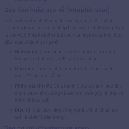
Sẹo lõm hoặc sẹo rỗ (Atrophic scar)
Vết lõm hình thành khi quá trình tái tạo da bị thiếu hụt
collagen, khiến bề mặt da thấp hơn mức bình thường. Đây
là khuyết điểm phổ biến nhất sau mụn trứng cá nặng, thủy
đậu hoặc chấn thương mô.
Hình dạng:
Lõm xuống dưới bề mặt da, tạo vùng
trũng có kích thước và độ sâu khác nhau.
Màu sắc:
Thường nhạt màu hơn da xung quanh
hoặc để lại thâm sắc tố.
Phân loại chi tiết:
Chia thành 3 dạng chính: sẹo đáy
nhọn, sẹo chân vuông và sẹo lượn sóng (trình bày cụ
thể ở phần dưới).
Điều trị:
Cần can thiệp công nghệ kích thích tái tạo
sợi liên kết từ bên trong.
Sẹo co rút (Contracture scar)