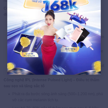
hàng.
Công nghệ Laser Fractional CO₂ – Tiêu chuẩn vàng
điều trị sẹo lõm và sẹo rỗ
Phát ra chùm tia bước sóng 10.600 nm, tạo hàng
nghìn vi điểm tác động sâu vào lớp hạ bì.
Phá vỡ mô xơ, kích thích tổng hợp collagen và elastin
nội sinh.
Hiệu quả 85–90% sau 3–5 liệu trình; tình trạng rỗ nhẹ
cải thiện rõ sau 1–3 lần điều trị.
Không cần nghỉ dưỡng – khách hàng có thể sinh hoạt
bình thường ngay sau điều trị.
Công nghệ IPL (Intense Pulsed Light) – Điều trị thâm
sau sẹo và tăng sắc tố
Phát ra đa bước sóng ánh sáng (500–1.200 nm), phá
vỡ các cụm melanin tích tụ.