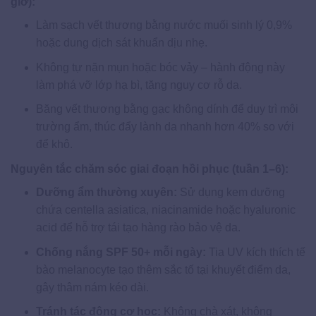
giờ):
Làm sạch vết thương bằng nước muối sinh lý 0,9%
hoặc dung dịch sát khuẩn dịu nhẹ.
Không tự nặn mụn hoặc bóc vảy – hành động này
làm phá vỡ lớp hạ bì, tăng nguy cơ rỗ da.
Băng vết thương bằng gạc không dính để duy trì môi
trường ẩm, thúc đẩy lành da nhanh hơn 40% so với
để khô.
Nguyên tắc chăm sóc giai đoạn hồi phục (tuần 1–6):
Dưỡng ẩm thường xuyên:
Sử dụng kem dưỡng
chứa centella asiatica, niacinamide hoặc hyaluronic
acid để hỗ trợ tái tạo hàng rào bảo vệ da.
Chống nắng SPF 50+ mỗi ngày:
Tia UV kích thích tế
bào melanocyte tạo thêm sắc tố tại khuyết điểm da,
gây thâm nám kéo dài.
Tránh tác động cơ học:
Không chà xát, không