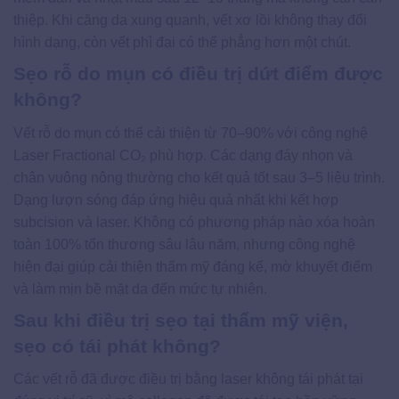
thiệp. Khi căng da xung quanh, vết xơ lồi không thay đổi
hình dạng, còn vết phì đại có thể phẳng hơn một chút.
Sẹo rỗ do mụn có điều trị dứt điểm được
không?
Vết rỗ do mụn có thể cải thiện từ 70–90% với công nghệ
Laser Fractional CO₂ phù hợp. Các dạng đáy nhọn và
chân vuông nông thường cho kết quả tốt sau 3–5 liệu trình.
Dạng lượn sóng đáp ứng hiệu quả nhất khi kết hợp
subcision và laser. Không có phương pháp nào xóa hoàn
toàn 100% tổn thương sâu lâu năm, nhưng công nghệ
hiện đại giúp cải thiện thẩm mỹ đáng kể, mờ khuyết điểm
và làm mịn bề mặt da đến mức tự nhiên.
Sau khi điều trị sẹo tại thẩm mỹ viện,
sẹo có tái phát không?
Các vết rỗ đã được điều trị bằng laser không tái phát tại