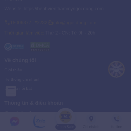
Website:
https://benhvienthammyngocdung.com
18006377 - *3232
info@ngocdung.com
Thời gian làm việc:
Thứ 2 - CN: Từ 9h - 20h
Về chúng tôi
Giới thiệu
Hệ thống chi nhánh
Dịch vụ nổi bật
Thông tin & điều khoản
Bí quyết làm đẹp
Ưu đãi
Flash Sale
Chi nhánh
Hotline
Tin tức và sự kiện