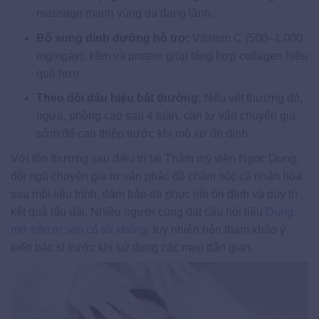
massage mạnh vùng da đang lành.
Bổ sung dinh dưỡng hỗ trợ:
Vitamin C (500–1.000
mg/ngày), kẽm và protein giúp tổng hợp collagen hiệu
quả hơn.
Theo dõi dấu hiệu bất thường:
Nếu vết thương đỏ,
ngứa, phồng cao sau 4 tuần, cần tư vấn chuyên gia
sớm để can thiệp trước khi mô xơ ổn định.
Với tổn thương sau điều trị tại Thẩm mỹ viện Ngọc Dung,
đội ngũ chuyên gia tư vấn phác đồ chăm sóc cá nhân hóa
sau mỗi liệu trình, đảm bảo da phục hồi ổn định và duy trì
kết quả lâu dài. Nhiều người cũng đặt câu hỏi liệu
Dùng
mỡ trăn trị sẹo có tốt không
, tuy nhiên nên tham khảo ý
kiến bác sĩ trước khi sử dụng các mẹo dân gian.