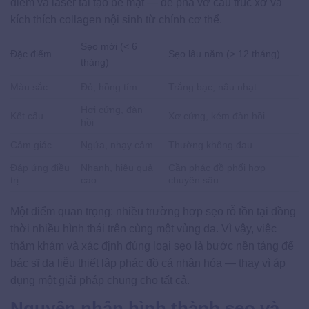
điểm và laser tái tạo bề mặt — để phá vỡ cấu trúc xơ và
kích thích collagen nội sinh từ chính cơ thể.
Sẹo mới (< 6
Đặc điểm
Sẹo lâu năm (> 12 tháng)
tháng)
Màu sắc
Đỏ, hồng tím
Trắng bạc, nâu nhạt
Hơi cứng, đàn
Kết cấu
Xơ cứng, kém đàn hồi
hồi
Cảm giác
Ngứa, nhạy cảm
Thường không đau
Đáp ứng điều
Nhanh, hiệu quả
Cần phác đồ phối hợp
trị
cao
chuyên sâu
Một điểm quan trọng: nhiều trường hợp sẹo rỗ tồn tại đồng
thời nhiều hình thái trên cùng một vùng da. Vì vậy, việc
thăm khám và xác định đúng loại sẹo là bước nền tảng để
bác sĩ da liễu thiết lập phác đồ cá nhân hóa — thay vì áp
dụng một giải pháp chung cho tất cả.
Nguyên nhân hình thành sẹo và