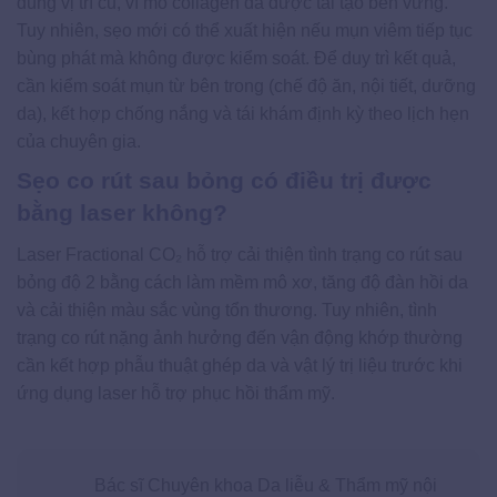
đúng vị trí cũ, vì mô collagen đã được tái tạo bền vững.
Tuy nhiên, sẹo mới có thể xuất hiện nếu mụn viêm tiếp tục
bùng phát mà không được kiểm soát. Để duy trì kết quả,
cần kiểm soát mụn từ bên trong (chế độ ăn, nội tiết, dưỡng
da), kết hợp chống nắng và tái khám định kỳ theo lịch hẹn
của chuyên gia.
Sẹo co rút sau bỏng có điều trị được
bằng laser không?
Laser Fractional CO₂ hỗ trợ cải thiện tình trạng co rút sau
bỏng độ 2 bằng cách làm mềm mô xơ, tăng độ đàn hồi da
và cải thiện màu sắc vùng tổn thương. Tuy nhiên, tình
trạng co rút nặng ảnh hưởng đến vận động khớp thường
cần kết hợp phẫu thuật ghép da và vật lý trị liệu trước khi
ứng dụng laser hỗ trợ phục hồi thẩm mỹ.
Bác sĩ Chuyên khoa Da liễu & Thẩm mỹ nội