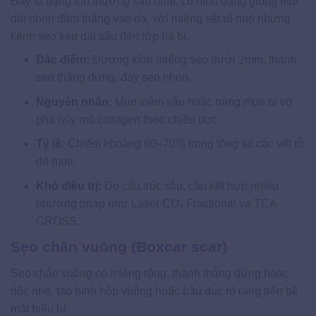
Đây là dạng tổn thương sâu nhất, có hình dạng giống mũi
dùi nhọn đâm thẳng vào da, với miệng vết rỗ nhỏ nhưng
kênh sẹo kéo dài sâu đến lớp hạ bì.
Đặc điểm:
Đường kính miệng sẹo dưới 2mm, thành
sẹo thẳng đứng, đáy sẹo nhọn.
Nguyên nhân:
Mụn viêm sâu hoặc nang mụn bị vỡ
phá hủy mô collagen theo chiều dọc.
Tỷ lệ:
Chiếm khoảng 60–70% trong tổng số các vết rỗ
do mụn.
Khó điều trị:
Do cấu trúc sâu, cần kết hợp nhiều
phương pháp như Laser CO₂ Fractional và TCA
CROSS.
Sẹo chân vuông (Boxcar scar)
Sẹo chân vuông có miệng rộng, thành thẳng đứng hoặc
dốc nhẹ, tạo hình hộp vuông hoặc bầu dục rõ ràng trên bề
mặt biểu bì.