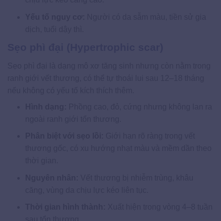
Yếu tố nguy cơ:
Người có da sẫm màu, tiền sử gia
dịch, tuổi dậy thì.
Sẹo phì đại (Hypertrophic scar)
Sẹo phì đại là dạng mô xơ tăng sinh nhưng còn nằm trong
ranh giới vết thương, có thể tự thoái lui sau 12–18 tháng
nếu không có yếu tố kích thích thêm.
Hình dạng:
Phồng cao, đỏ, cứng nhưng không lan ra
ngoài ranh giới tổn thương.
Phân biệt với sẹo lồi:
Giới hạn rõ ràng trong vết
thương gốc, có xu hướng nhạt màu và mềm dần theo
thời gian.
Nguyên nhân:
Vết thương bị nhiễm trùng, khâu
căng, vùng da chịu lực kéo liên tục.
Thời gian hình thành:
Xuất hiện trong vòng 4–8 tuần
sau tổn thương.