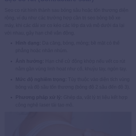
Sẹo co rút hình thành sau bỏng sâu hoặc tổn thương diện
rộng, ví dụ như các trường hợp cần trị sẹo bỏng bô xe
máy, khi các dải xơ co kéo các lớp da và mô dưới da lại
với nhau, gây hạn chế vận động.
Hình dạng:
Da căng, bóng, mỏng; bề mặt có thể
phẳng hoặc nhăn nhúm.
Ảnh hưởng:
Hạn chế cử động khớp nếu vết co rút
nằm gần vùng linh hoạt như cổ, khuỷu tay, ngón tay.
Mức độ nghiêm trọng:
Tùy thuộc vào diện tích vùng
bỏng và độ sâu tổn thương (bỏng độ 2 sâu đến độ 3).
Phương pháp xử lý:
Ghép da, vật lý trị liệu kết hợp
công nghệ laser tái tạo mô.