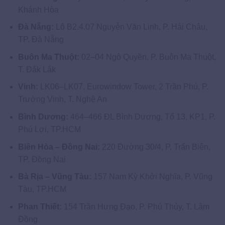
Khánh Hòa
Đà Nẵng:
Lô B2.4.07 Nguyễn Văn Linh, P. Hải Châu,
TP. Đà Nẵng
Buôn Ma Thuột:
02–04 Ngô Quyền, P. Buôn Ma Thuột,
T. Đắk Lắk
Vinh:
LK06–LK07, Eurowindow Tower, 2 Trần Phú, P.
Trường Vinh, T. Nghệ An
Bình Dương:
464–466 ĐL Bình Dương, Tổ 13, KP1, P.
Phú Lợi, TP.HCM
Biên Hòa – Đồng Nai:
220 Đường 30/4, P. Trấn Biên,
TP. Đồng Nai
Bà Rịa – Vũng Tàu:
157 Nam Kỳ Khởi Nghĩa, P. Vũng
Tàu, TP.HCM
Phan Thiết:
154 Trần Hưng Đạo, P. Phú Thủy, T. Lâm
Đồng