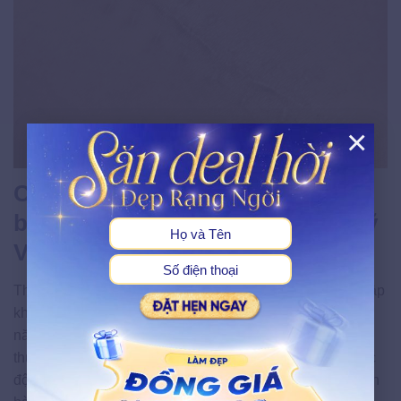
×
X
Các phương pháp điều trị sẹo
bằng công nghệ cao tại Thẩm Mỹ
Viện Ngọc Dung
Thẩm mỹ viện
Ngọc Dung
ứng dụng hệ thống thiết bị nhập
khẩu từ châu Âu và Hoa Kỳ đạt chuẩn FDA, với hơn 28
năm kinh nghiệm điều trị thành công hàng ngàn ca tổn
thương da. Mỗi phác đồ được cá nhân hóa dựa trên mức
độ sẹo, độ sâu, cơ địa và lịch sử hồi phục của từng khách