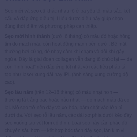
Sẹo mới và sẹo cũ khác nhau rõ ở ba yếu tố: màu sắc, kết
cấu và đáp ứng điều trị. Hiểu được điều này giúp chọn
đúng thời điểm và phương pháp can thiệp.
Sẹo mới hình thành
(dưới 6 tháng) có màu đỏ hoặc hồng
tím do mạch máu còn hoạt động mạnh bên dưới. Bề mặt
thường hơi cứng, dễ nhạy cảm khi chạm và đôi khi gây
ngứa. Đây là giai đoạn collagen vẫn đang tổ chức lại — da
còn “linh hoạt” nên đáp ứng tốt nhất với các liệu pháp tái
tạo như laser xung dài hay IPL (ánh sáng xung cường độ
cao).
Sẹo lâu năm
(trên 12–18 tháng) có màu nhạt hơn —
thường là trắng bạc hoặc nâu nhạt — do mạch máu đã co
lại. Mô sẹo trở nên dày và xơ hóa, bám chặt vào lớp bì
dưới da. Với sẹo rỗ lâu năm, các dải xơ phía dưới kéo đáy
sẹo xuống tạo vết lõm cố định. Loại sẹo này cần phác đồ
chuyên sâu hơn — kết hợp bóc tách đáy sẹo, lăn kim vi