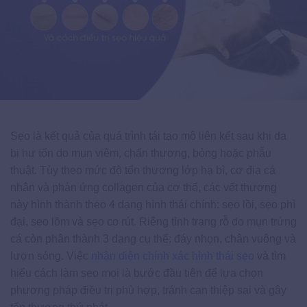
Sẹo là kết quả của quá trình tái tạo mô liên kết sau khi da
bị hư tổn do mụn viêm, chấn thương, bỏng hoặc phẫu
thuật. Tùy theo mức độ tổn thương lớp hạ bì, cơ địa cá
nhân và phản ứng collagen của cơ thể, các vết thương
này hình thành theo 4 dạng hình thái chính: sẹo lồi, sẹo phì
đại, sẹo lõm và sẹo co rút. Riêng tình trạng rỗ do mụn trứng
cá còn phân thành 3 dạng cụ thể: đáy nhọn, chân vuông và
lượn sóng. Việc
nhận diện chính xác hình thái sẹo
và tìm
hiểu cách làm seo moi là bước đầu tiên để lựa chọn
phương pháp điều trị phù hợp, tránh can thiệp sai và gây