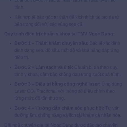
Loại bỏ 70–80% sắc tố thâm sau mụn sau 4–6 liệu
trình.
Kết hợp tế bào gốc tự thân để kích thích tái tạo da từ
bên trong đối với các vùng sẹo cũ.
Quy trình điều trị chuẩn y khoa tại TMV Ngọc Dung:
Bước 1 – Thăm khám chuyên sâu:
Bác sĩ xác định
định dạng sẹo, độ sâu, mật độ và khả năng đáp ứng
điều trị.
Bước 2 – Làm sạch và ủ tê:
Chuẩn bị da theo quy
trình y khoa, đảm bảo không đau trong suốt quá trình.
Bước 3 – Điều trị bằng công nghệ laser:
Ứng dụng
Laser CO₂ Fractional với thông số điều chỉnh theo
từng mức độ tổn thương.
Bước 4 – Hướng dẫn chăm sóc phục hồi:
Tư vấn
dưỡng ẩm, chống nắng và lịch tái khám cá nhân hóa.
Đội ngũ chuyên gia tại Ngọc Dung được đào tạo chuyên