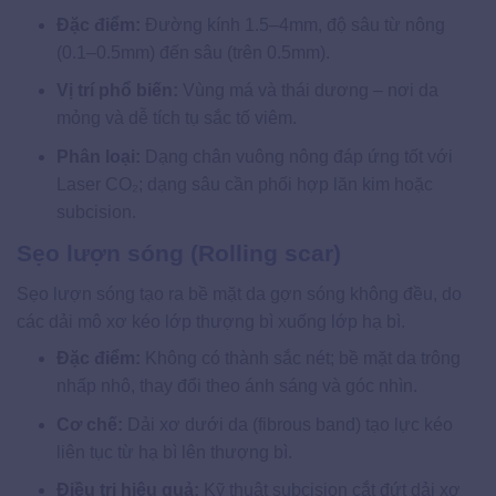
Đặc điểm:
Đường kính 1.5–4mm, độ sâu từ nông
(0.1–0.5mm) đến sâu (trên 0.5mm).
Vị trí phổ biến:
Vùng má và thái dương – nơi da
mỏng và dễ tích tụ sắc tố viêm.
Phân loại:
Dạng chân vuông nông đáp ứng tốt với
Laser CO₂; dạng sâu cần phối hợp lăn kim hoặc
subcision.
Sẹo lượn sóng (Rolling scar)
Sẹo lượn sóng tạo ra bề mặt da gợn sóng không đều, do
các dải mô xơ kéo lớp thượng bì xuống lớp hạ bì.
Đặc điểm:
Không có thành sắc nét; bề mặt da trông
nhấp nhô, thay đổi theo ánh sáng và góc nhìn.
Cơ chế:
Dải xơ dưới da (fibrous band) tạo lực kéo
liên tục từ hạ bì lên thượng bì.
Điều trị hiệu quả:
Kỹ thuật subcision cắt đứt dải xơ