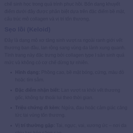
chế sinh học trong quá trình phục hồi. Bốn dạng khuyết
điểm dưới đây được phân biệt dựa trên đặc điểm bề mặt,
cấu trúc mô collagen và vị trí tổn thương.
Sẹo lồi (Keloid)
Đây là dạng mô xơ tăng sinh vượt ra ngoài ranh giới vết
thương ban đầu, lan rộng sang vùng da lành xung quanh.
Tình trạng này đặc trưng bởi collagen type I sản sinh quá
mức và không có cơ chế dừng tự nhiên.
Hình dạng:
Phồng cao, bề mặt bóng, cứng, màu đỏ
hoặc tím sẫm.
Đặc điểm nhận biết:
Lan vượt ra khỏi vết thương
gốc, không tự thoái lui theo thời gian.
Triệu chứng đi kèm:
Ngứa, đau hoặc cảm giác căng
tức tại vùng tổn thương.
Vị trí thường gặp:
Tai, ngực, vai, xương ức – nơi da
chịu lực kéo căng cao.