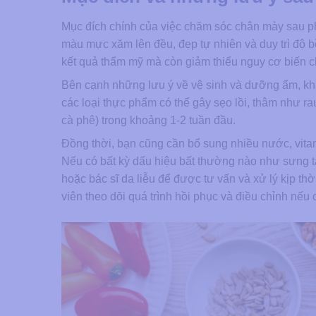
Mục đích chính của việc chăm sóc chân mày sau phu
màu mực xăm lên đều, đẹp tự nhiên và duy trì độ b
kết quả thẩm mỹ mà còn giảm thiểu nguy cơ biến 
Bên cạnh những lưu ý về vệ sinh và dưỡng ẩm, kh
các loại thực phẩm có thể gây sẹo lồi, thâm như rau
cà phê) trong khoảng 1-2 tuần đầu.
Đồng thời, bạn cũng cần bổ sung nhiều nước, vitamin
Nếu có bất kỳ dấu hiệu bất thường nào như sưng tấ
hoặc bác sĩ da liễu để được tư vấn và xử lý kịp th
viên theo dõi quá trình hồi phục và điều chỉnh nếu 