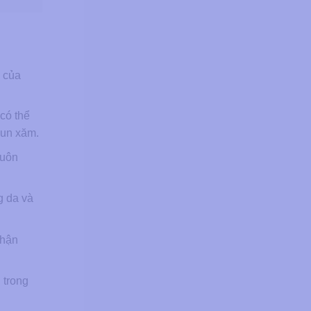
 của
có thể
hun xăm.
luôn
g da và
thận
 trong