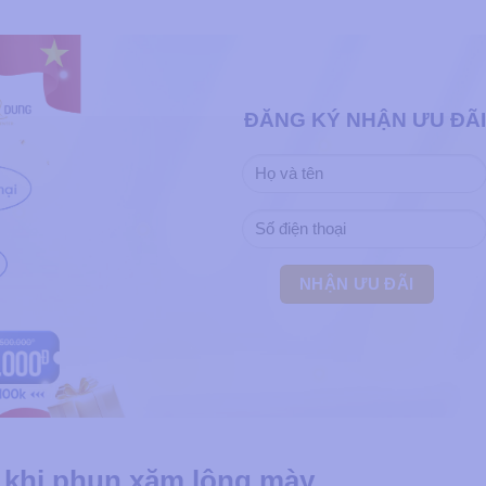
ĐĂNG KÝ NHẬN ƯU ĐÃI
 khi phun xăm lông mày