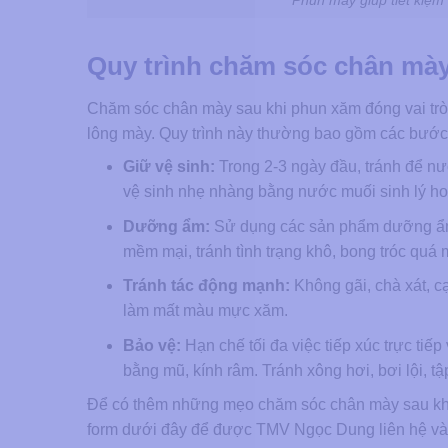
Phun mày giúp tiết kiệm 
Quy trình chăm sóc chân mà
Chăm sóc chân mày sau khi phun xăm đóng vai trò
lông mày. Quy trình này thường bao gồm các bước
Giữ vệ sinh:
Trong 2-3 ngày đầu, tránh để nư
vệ sinh nhẹ nhàng bằng nước muối sinh lý 
Dưỡng ẩm:
Sử dụng các sản phẩm dưỡng ẩm 
mềm mại, tránh tình trạng khô, bong tróc quá
Tránh tác động mạnh:
Không gãi, chà xát, c
làm mất màu mực xăm.
Bảo vệ:
Hạn chế tối đa việc tiếp xúc trực tiếp
bằng mũ, kính râm. Tránh xông hơi, bơi lội, t
Để có thêm những mẹo chăm sóc chân mày sau khi p
form dưới đây để được TMV Ngọc Dung liên hệ và 