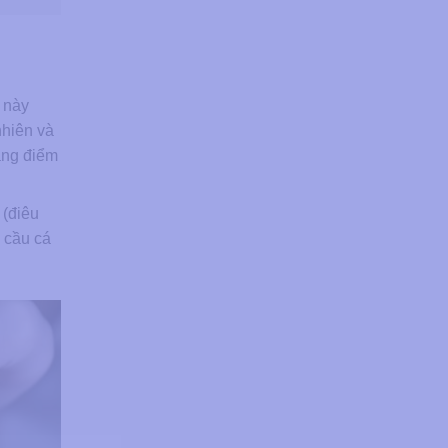
 này
nhiên và
rang điểm
 (điêu
 cầu cá