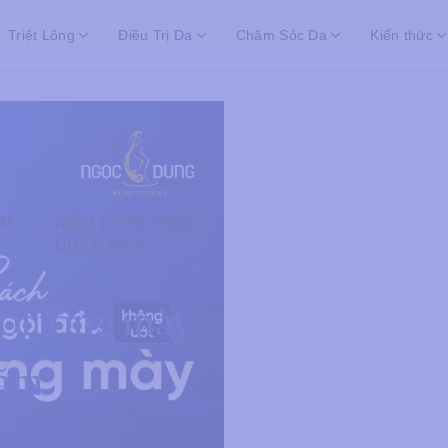
Triệt Lông
Điều Trị Da
Chăm Sóc Da
Kiến thức
ĂM
KIẾN THỨC PHUN
CHÂN MÀY
ớt lông mày
xăm