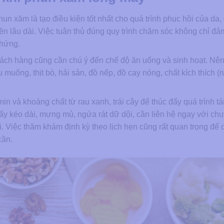
n xăm là tạo điều kiện tốt nhất cho quá trình phục hồi của da,
ền lâu dài. Việc tuân thủ đúng quy trình chăm sóc không chỉ đ
chứng.
ách hàng cũng cần chú ý đến chế độ ăn uống và sinh hoạt. Nên
 muống, thịt bò, hải sản, đồ nếp, đồ cay nóng, chất kích thích (r
 và khoáng chất từ rau xanh, trái cây để thúc đẩy quá trình tái
y kéo dài, mưng mủ, ngứa rát dữ dội, cần liên hệ ngay với ch
ời. Việc thăm khám định kỳ theo lịch hẹn cũng rất quan trọng để
cần.