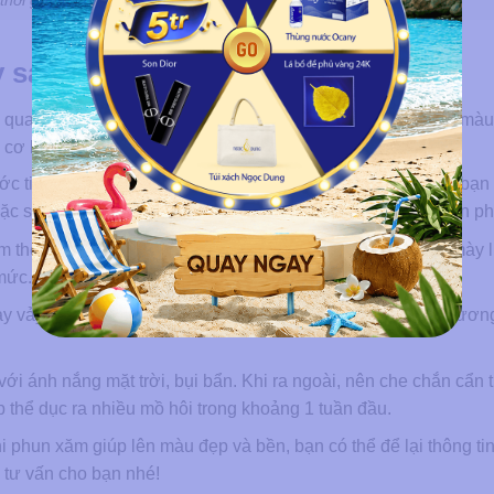
thời gian trang điểm mà vẫn có vẻ ngoài rạng rỡ
y sau khi phun xăm
 quan trọng trong việc đảm bảo kết quả thẩm mỹ và độ bền màu
 cơ bản sau:
ớc tiếp xúc trực tiếp với vùng chân mày vừa phun. Sau đó, bạn 
hoặc sản phẩm chuyên dụng theo hướng dẫn của chuyên viên p
theo chỉ định của chuyên viên để giữ cho vùng da chân mày 
 mức. Thoa một lớp mỏng, đều đặn 2-3 lần/ngày.
ạy vảy hoặc tự ý bóc lớp vảy đang bong vì có thể gây tổn thươn
 với ánh nắng mặt trời, bụi bẩn. Khi ra ngoài, nên che chắn cẩn 
ập thể dục ra nhiều mồ hôi trong khoảng 1 tuần đầu.
hun xăm giúp lên màu đẹp và bền, bạn có thể để lại thông tin
tư vấn cho bạn nhé!