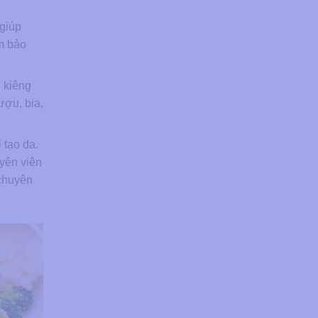
 giúp
ảm bảo
 kiêng
ượu, bia,
 tạo da.
uyên viên
 chuyên