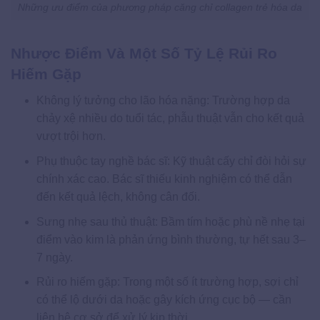
Những ưu điểm của phương pháp căng chỉ collagen trẻ hóa da
Nhược Điểm Và Một Số Tỷ Lệ Rủi Ro
Hiếm Gặp
Không lý tưởng cho lão hóa nặng: Trường hợp da
chảy xệ nhiều do tuổi tác, phẫu thuật vẫn cho kết quả
vượt trội hơn.
Phụ thuộc tay nghề bác sĩ: Kỹ thuật cấy chỉ đòi hỏi sự
chính xác cao. Bác sĩ thiếu kinh nghiệm có thể dẫn
đến kết quả lệch, không cân đối.
Sưng nhẹ sau thủ thuật: Bầm tím hoặc phù nề nhẹ tại
điểm vào kim là phản ứng bình thường, tự hết sau 3–
7 ngày.
Rủi ro hiếm gặp: Trong một số ít trường hợp, sợi chỉ
có thể lộ dưới da hoặc gây kích ứng cục bộ — cần
liên hệ cơ sở để xử lý kịp thời.