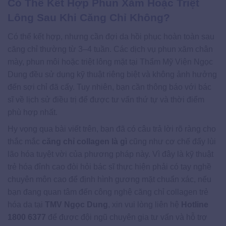
Có Thể Kết Hợp Phun Xăm Hoặc Triệt
Lông Sau Khi Căng Chỉ Không?
Có thể kết hợp, nhưng cần đợi da hồi phục hoàn toàn sau
căng chỉ thường từ 3–4 tuần. Các dịch vụ phun xăm chân
mày, phun môi hoặc triệt lông mặt tại Thẩm Mỹ Viện Ngọc
Dung đều sử dụng kỹ thuật riêng biệt và không ảnh hưởng
đến sợi chỉ đã cấy. Tuy nhiên, bạn cần thông báo với bác
sĩ về lịch sử điều trị để được tư vấn thứ tự và thời điểm
phù hợp nhất.
Hy vọng qua bài viết trên, bạn đã có câu trả lời rõ ràng cho
thắc mắc
căng chỉ collagen là gì
cũng như cơ chế đẩy lùi
lão hóa tuyệt vời của phương pháp này. Vì đây là kỹ thuật
trẻ hóa đỉnh cao đòi hỏi bác sĩ thực hiện phải có tay nghề
chuyên môn cao để định hình gương mặt chuẩn xác, nếu
bạn đang quan tâm đến công nghệ căng chỉ collagen trẻ
hóa da tại
TMV Ngọc Dung
, xin vui lòng liên hệ
Hotline
1800 6377
để được đội ngũ chuyên gia tư vấn và hỗ trợ