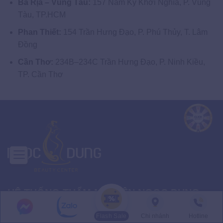
Bà Rịa – Vũng Tàu:
157 Nam Kỳ Khởi Nghĩa, P. Vũng
Tàu, TP.HCM
Phan Thiết:
154 Trần Hưng Đạo, P. Phú Thủy, T. Lâm
Đồng
Cần Thơ:
234B–234C Trần Hưng Đạo, P. Ninh Kiều,
TP. Cần Thơ
HỆ THỐNG THẨM MỸ VIỆN NGỌC DUNG
Thẩm Mỹ Viện:
32–34–36 Ba Tháng Hai, P. Hòa Hưng,
Flash Sale
Chi nhánh
Hotline
TP.HCM