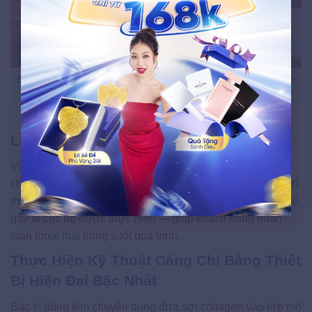
Bác sĩ chuyên môn Phạm Đức Tuấn trực tiếp thăm khám và lên
phác đồ điều trị cho khách hàng
Làm Sạch Vùng Da Và Tiến Hành Ủ Tê
Vùng da can thiệp được làm sạch và sát khuẩn theo tiêu
chuẩn vô trùng y khoa. Bác sĩ đánh dấu chính xác các vị trí
thực hiện để đảm bảo tính cân đối trên gương mặt. Sau đó,
gây tê cục bộ được thực hiện — giúp khách hàng hoàn
toàn thoải mái trong suốt quá trình.
Thực Hiện Kỹ Thuật Căng Chỉ Bằng Thiết
Bị Hiện Đại Bậc Nhất
Bác sĩ dùng kim chuyên dụng đưa sợi collagen vào lớp mô