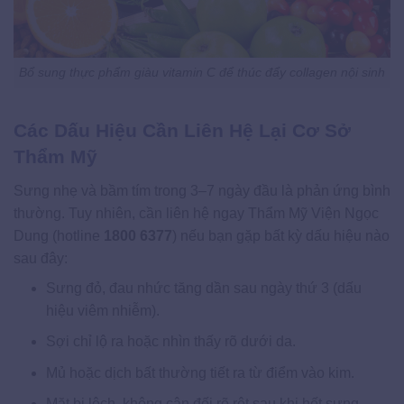
Bổ sung thực phẩm giàu vitamin C để thúc đẩy collagen nội sinh
Các Dấu Hiệu Cần Liên Hệ Lại Cơ Sở
Thẩm Mỹ
Sưng nhẹ và bầm tím trong 3–7 ngày đầu là phản ứng bình
thường. Tuy nhiên, cần liên hệ ngay Thẩm Mỹ Viện Ngọc
Dung (hotline
1800 6377
) nếu bạn gặp bất kỳ dấu hiệu nào
sau đây:
Sưng đỏ, đau nhức tăng dần sau ngày thứ 3 (dấu
hiệu viêm nhiễm).
Sợi chỉ lộ ra hoặc nhìn thấy rõ dưới da.
Mủ hoặc dịch bất thường tiết ra từ điểm vào kim.
Mặt bị lệch, không cân đối rõ rệt sau khi hết sưng.