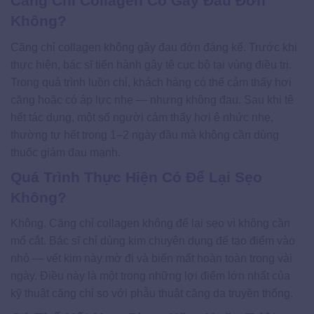
Căng Chỉ Collagen Có Gây Đau Đớn
Không?
Căng chỉ collagen không gây đau đớn đáng kể. Trước khi
thực hiện, bác sĩ tiến hành gây tê cục bộ tại vùng điều trị.
Trong quá trình luồn chỉ, khách hàng có thể cảm thấy hơi
căng hoặc có áp lực nhẹ — nhưng không đau. Sau khi tê
hết tác dụng, một số người cảm thấy hơi ê nhức nhẹ,
thường tự hết trong 1–2 ngày đầu mà không cần dùng
thuốc giảm đau mạnh.
Quá Trình Thực Hiện Có Để Lại Sẹo
Không?
Không. Căng chỉ collagen không để lại sẹo vì không cần
mổ cắt. Bác sĩ chỉ dùng kim chuyên dụng để tạo điểm vào
nhỏ — vết kim này mờ đi và biến mất hoàn toàn trong vài
ngày. Điều này là một trong những lợi điểm lớn nhất của
kỹ thuật căng chỉ so với phẫu thuật căng da truyền thống.