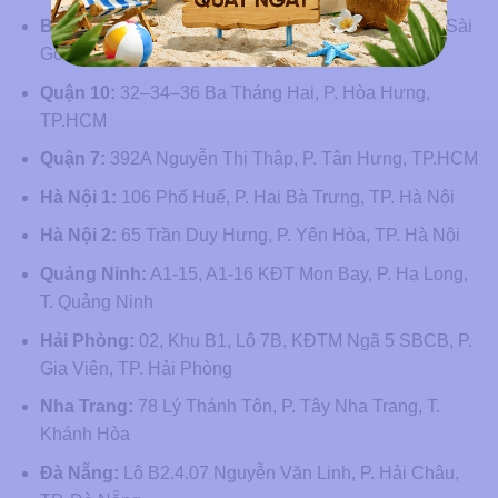
Bệnh viện:
33C–33D–33E Nguyễn Bỉnh Khiêm, P. Sài
Gòn, TP.HCM
Quận 10:
32–34–36 Ba Tháng Hai, P. Hòa Hưng,
TP.HCM
Quận 7:
392A Nguyễn Thị Thập, P. Tân Hưng, TP.HCM
Hà Nội 1:
106 Phố Huế, P. Hai Bà Trưng, TP. Hà Nội
Hà Nội 2:
65 Trần Duy Hưng, P. Yên Hòa, TP. Hà Nội
Quảng Ninh:
A1-15, A1-16 KĐT Mon Bay, P. Hạ Long,
T. Quảng Ninh
Hải Phòng:
02, Khu B1, Lô 7B, KĐTM Ngã 5 SBCB, P.
Gia Viên, TP. Hải Phòng
Nha Trang:
78 Lý Thánh Tôn, P. Tây Nha Trang, T.
Khánh Hòa
Đà Nẵng:
Lô B2.4.07 Nguyễn Văn Linh, P. Hải Châu,