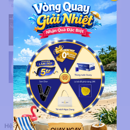
Từ một niềm tin đến hành trình
28 năm kiến tạo triệu vẻ đẹp
cùng Ngọc Dung Beauty
Tháng sinh nhật 28 năm Ngọc
Dung bắt đầu với ngàn quà tri
ân khách hàng
Hệ Thống Chi Nhánh