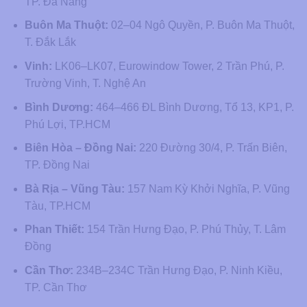
TP. Đà Nẵng
Buôn Ma Thuột:
02–04 Ngô Quyền, P. Buôn Ma Thuột,
T. Đắk Lắk
Vinh:
LK06–LK07, Eurowindow Tower, 2 Trần Phú, P.
Trường Vinh, T. Nghệ An
Bình Dương:
464–466 ĐL Bình Dương, Tổ 13, KP1, P.
Phú Lợi, TP.HCM
Biên Hòa – Đồng Nai:
220 Đường 30/4, P. Trấn Biên,
TP. Đồng Nai
Bà Rịa – Vũng Tàu:
157 Nam Kỳ Khởi Nghĩa, P. Vũng
Tàu, TP.HCM
Phan Thiết:
154 Trần Hưng Đạo, P. Phú Thủy, T. Lâm
Đồng
Cần Thơ:
234B–234C Trần Hưng Đạo, P. Ninh Kiều,
TP. Cần Thơ