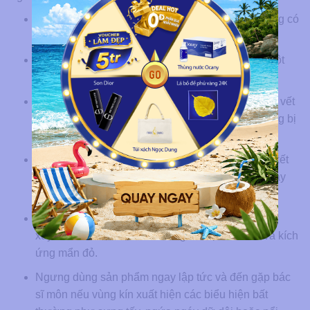
Ưu tiên tìm mua và sử dụng các dòng kem tẩy lông có
tem nhãn dành riêng cho da nhạy cảm.
Luôn giữ thói quen thử phản ứng của kem trên một
vùng da nhỏ trước khi bôi lên toàn bộ vùng bikini.
Tuyệt đối không bôi kem lên các vùng da đang có vết
thương hở, vết trầy xước, nốt mụn viêm hoặc đang bị
kích ứng.
Chú ý vệ sinh, rửa sạch vùng kín bằng nước ấm kết
hợp lau khô nhẹ nhàng mỗi ngày để giữ vùng nhạy
cảm luôn thông thoáng.
Không lạm dụng phương pháp này quá thường
xuyên nhằm tránh làm da vùng kín bị bào mòn và kích
ứng mẩn đỏ.
Ngưng dùng sản phẩm ngay lập tức và đến gặp bác
sĩ môn nếu vùng kín xuất hiện các biểu hiện bất