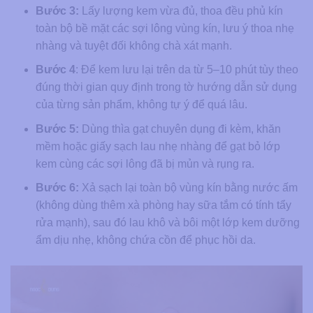
Bước 3:
Lấy lượng kem vừa đủ, thoa đều phủ kín
toàn bộ bề mặt các sợi lông vùng kín, lưu ý thoa nhẹ
nhàng và tuyệt đối không chà xát mạnh.
Bước 4
: Để kem lưu lại trên da từ 5–10 phút tùy theo
đúng thời gian quy định trong tờ hướng dẫn sử dụng
của từng sản phẩm, không tự ý để quá lâu.
Bước 5:
Dùng thìa gạt chuyên dụng đi kèm, khăn
mềm hoặc giấy sạch lau nhẹ nhàng để gạt bỏ lớp
kem cùng các sợi lông đã bị mủn và rụng ra.
Bước 6:
Xả sạch lại toàn bộ vùng kín bằng nước ấm
(không dùng thêm xà phòng hay sữa tắm có tính tẩy
rửa mạnh), sau đó lau khô và bôi một lớp kem dưỡng
ẩm dịu nhẹ, không chứa cồn để phục hồi da.