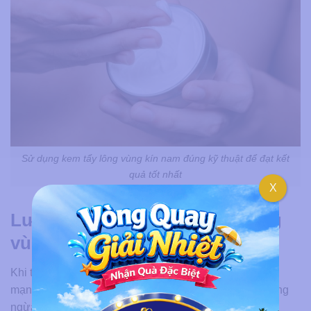
Sử dụng kem tẩy lông vùng kín nam đúng kỹ thuật để đạt kết
quả tốt nhất
X
Lưu ý khi sử dụng kem tẩy lông
vùng kín cho nam
Khi tiến hành tẩy lông vùng kín bằng kem tại nhà, phái
mạnh cần đặc biệt lưu tâm đến các vấn đề sau để phòng
ngừa tác dụng phụ: