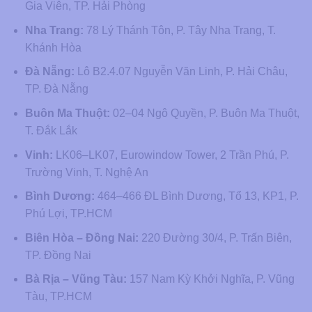
Gia Viên, TP. Hải Phòng
Nha Trang:
78 Lý Thánh Tôn, P. Tây Nha Trang, T.
Khánh Hòa
Đà Nẵng:
Lô B2.4.07 Nguyễn Văn Linh, P. Hải Châu,
TP. Đà Nẵng
Buôn Ma Thuột:
02–04 Ngô Quyền, P. Buôn Ma Thuột,
T. Đắk Lắk
Vinh:
LK06–LK07, Eurowindow Tower, 2 Trần Phú, P.
Trường Vinh, T. Nghệ An
Bình Dương:
464–466 ĐL Bình Dương, Tổ 13, KP1, P.
Phú Lợi, TP.HCM
Biên Hòa – Đồng Nai:
220 Đường 30/4, P. Trấn Biên,
TP. Đồng Nai
Bà Rịa – Vũng Tàu:
157 Nam Kỳ Khởi Nghĩa, P. Vũng
Tàu, TP.HCM