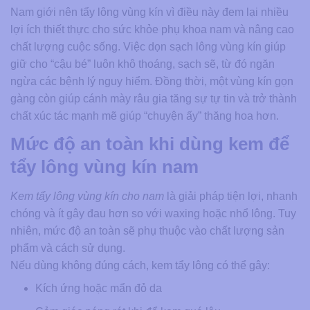
Nam giới nên tẩy lông vùng kín vì điều này đem lại nhiều
lợi ích thiết thực cho sức khỏe phụ khoa nam và nâng cao
chất lượng cuộc sống. Việc dọn sạch lông vùng kín giúp
giữ cho “cậu bé” luôn khô thoáng, sạch sẽ, từ đó ngăn
ngừa các bệnh lý nguy hiểm. Đồng thời, một vùng kín gọn
gàng còn giúp cánh mày râu gia tăng sự tự tin và trở thành
chất xúc tác mạnh mẽ giúp “chuyện ấy” thăng hoa hơn.
Mức độ an toàn khi dùng kem để
tẩy lông vùng kín nam
Kem tẩy lông vùng kín cho nam
là giải pháp tiện lợi, nhanh
chóng và ít gây đau hơn so với waxing hoặc nhổ lông. Tuy
nhiên, mức độ an toàn sẽ phụ thuộc vào chất lượng sản
phẩm và cách sử dụng.
Nếu dùng không đúng cách, kem tẩy lông có thể gây:
Kích ứng hoặc mẩn đỏ da