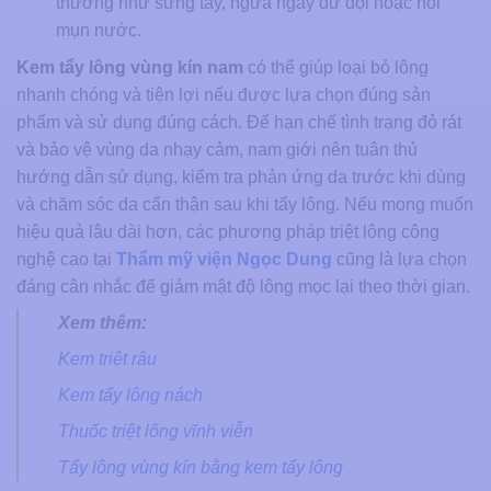
thường như sưng tấy, ngứa ngáy dữ dội hoặc nổi
mụn nước.
Kem tẩy lông vùng kín nam
có thể giúp loại bỏ lông
nhanh chóng và tiện lợi nếu được lựa chọn đúng sản
phẩm và sử dụng đúng cách. Để hạn chế tình trạng đỏ rát
và bảo vệ vùng da nhạy cảm, nam giới nên tuân thủ
hướng dẫn sử dụng, kiểm tra phản ứng da trước khi dùng
và chăm sóc da cẩn thận sau khi tẩy lông. Nếu mong muốn
hiệu quả lâu dài hơn, các phương pháp triệt lông công
nghệ cao tại
Thẩm mỹ viện Ngọc Dung
cũng là lựa chọn
đáng cân nhắc để giảm mật độ lông mọc lại theo thời gian.
Xem thêm:
Kem triệt râu
Kem tẩy lông nách
Thuốc triệt lông vĩnh viễn
Tẩy lông vùng kín bằng kem tẩy lông