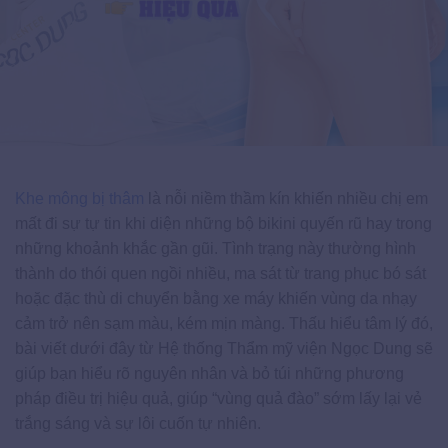
Khe mông bị thâm
là nỗi niềm thầm kín khiến nhiều chị em
mất đi sự tự tin khi diện những bộ bikini quyến rũ hay trong
những khoảnh khắc gần gũi. Tình trạng này thường hình
thành do thói quen ngồi nhiều, ma sát từ trang phục bó sát
hoặc đặc thù di chuyển bằng xe máy khiến vùng da nhạy
cảm trở nên sạm màu, kém mịn màng. Thấu hiểu tâm lý đó,
bài viết dưới đây từ Hệ thống Thẩm mỹ viện Ngọc Dung sẽ
giúp bạn hiểu rõ nguyên nhân và bỏ túi những phương
pháp điều trị hiệu quả, giúp “vùng quả đào” sớm lấy lại vẻ
trắng sáng và sự lôi cuốn tự nhiên.