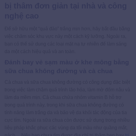
bị thâm đơn giản tại nhà và công
nghệ cao
Để sở hữu một “quả đào” trắng mịn hơn, hãy bắt đầu bằng
việc chăm sóc khu vực này một cách kỹ lưỡng. Ngoài ra,
bạn có thể sử dụng các loại mặt nạ tự nhiên để làm sáng
da một cách hiệu quả và an toàn.
Đánh bay vẻ sạm màu ở khe mông bằng
sữa chua không đường và cà chua
Cà chua và sữa chua không đường có công dụng đặc biệt
trong việc làm chậm quá trình lão hóa, làm mờ đốm nâu và
làm da mềm mịn. Cà chua chứa nhóm vitamin B hỗ trợ
trong quá trình này, trong khi sữa chua không đường có
tính năng làm trắng da và bảo vệ da khỏi tác động của tia
cực tím. Ngoài ra sữa chua còn được sử dụng trong nhiều
liệu pháp khắc phục các vùng da tối màu như quầng mắt,
nách… Nếu bạn chưa tìm được địa chỉ trị thâm bẹn hay
trị