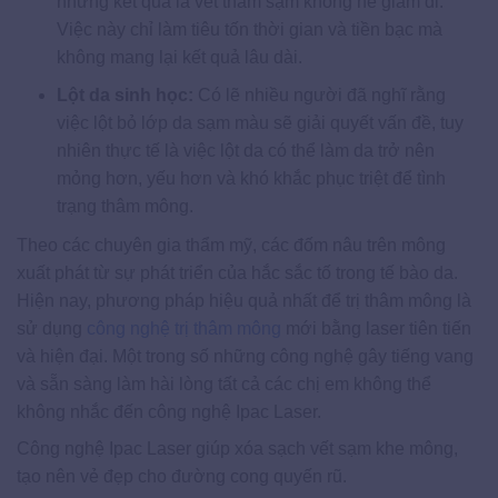
nhưng kết quả là vết thâm sạm không hề giảm đi.
Việc này chỉ làm tiêu tốn thời gian và tiền bạc mà
không mang lại kết quả lâu dài.
Lột da sinh học:
Có lẽ nhiều người đã nghĩ rằng
việc lột bỏ lớp da sạm màu sẽ giải quyết vấn đề, tuy
nhiên thực tế là việc lột da có thể làm da trở nên
mỏng hơn, yếu hơn và khó khắc phục triệt để tình
trạng thâm mông.
Theo các chuyên gia thẩm mỹ, các đốm nâu trên mông
xuất phát từ sự phát triển của hắc sắc tố trong tế bào da.
Hiện nay, phương pháp hiệu quả nhất để trị thâm mông là
sử dụng
công nghệ trị thâm mông
mới bằng laser tiên tiến
và hiện đại. Một trong số những công nghệ gây tiếng vang
và sẵn sàng làm hài lòng tất cả các chị em không thể
không nhắc đến công nghệ Ipac Laser.
Công nghệ Ipac Laser giúp xóa sạch vết sạm khe mông,
tạo nên vẻ đẹp cho đường cong quyến rũ.