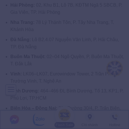
Hải Phòng:
02, Khu B1, Lô 7B, KĐTM Ngã 5 SBCB, P.
Gia Viên, TP. Hải Phòng
Nha Trang:
78 Lý Thánh Tôn, P. Tây Nha Trang, T.
Khánh Hòa
Đà Nẵng:
Lô B2.4.07 Nguyễn Văn Linh, P. Hải Châu,
TP. Đà Nẵng
Buôn Ma Thuột:
02–04 Ngô Quyền, P. Buôn Ma Thuột,
T. Đắk Lắk
Vinh:
LK06–LK07, Eurowindow Tower, 2 Trần Phú, P.
Trường Vinh, T. Nghệ An
Bình Dương:
464–466 ĐL Bình Dương, Tổ 13, KP1, P.
Phú Lợi, TP.HCM
Biên Hòa – Đồng Nai:
220 Đường 30/4, P. Trấn Biên,
TP. Đồng Nai
Bà Rịa – Vũng Tàu:
157 Nam Kỳ Khởi Nghĩa, P. Vũng
Flash Sale
Chi nhánh
Hotline