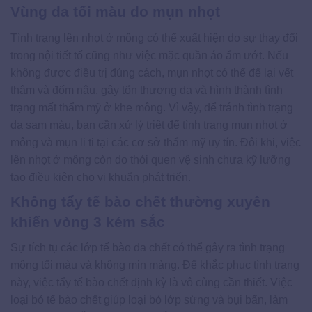
Vùng da tối màu do mụn nhọt
Tình trạng lên nhọt ở mông có thể xuất hiện do sự thay đổi
trong nội tiết tố cũng như việc mặc quần áo ẩm ướt. Nếu
không được điều trị đúng cách, mụn nhọt có thể để lại vết
thâm và đốm nâu, gây tổn thương da và hình thành tình
trạng mất thẩm mỹ ở khe mông. Vì vậy, để tránh tình trạng
da sạm màu, bạn cần xử lý triệt để tình trạng mụn nhọt ở
mông và mụn li ti tại các cơ sở thẩm mỹ uy tín. Đôi khi, việc
lên nhọt ở mông còn do thói quen vệ sinh chưa kỹ lưỡng
tạo điều kiện cho vi khuẩn phát triển.
Không tẩy tế bào chết thường xuyên
khiến vòng 3 kém sắc
Sự tích tụ các lớp tế bào da chết có thể gây ra tình trạng
mông tối màu và không mịn màng. Để khắc phục tình trạng
này, việc tẩy tế bào chết định kỳ là vô cùng cần thiết. Việc
loại bỏ tế bào chết giúp loại bỏ lớp sừng và bụi bẩn, làm