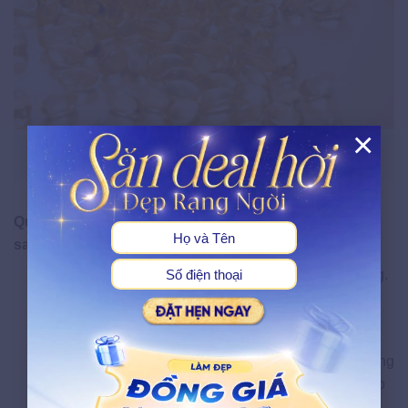
×
Đừng quên sử dụng vitamin E để làn da trở nên hồng hào và
sáng mịn hơn
X
Quy trình làm sáng da vùng này bằng vitamin E như
sau:
Thoa một lượng vitamin E lên vùng da cần làm sáng.
Massage nhẹ nhàng theo chuyển động tròn để
vitamin E thẩm thấu sâu vào da.
Để vitamin E qua đêm và không cần thêm kem dưỡng
ẩm, vì vitamin E đã có khả năng cung cấp độ ẩm cho
da.