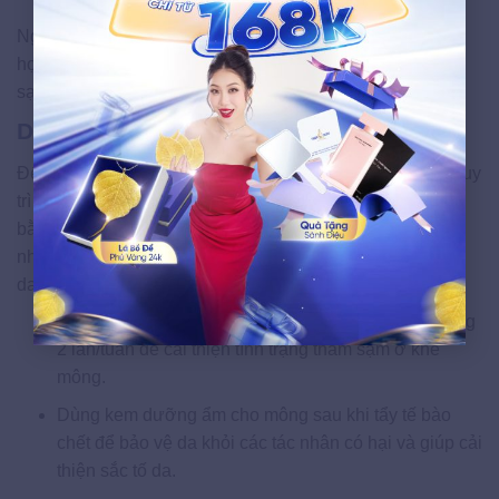
Ngoài ra phương pháp
trị thâm mông bằng vaseline
kết
hợp cùng vitamin E cũng đem hiệu quả rất tốt, giúp giảm
sạm nám khe mông hiệu quả.
Duy trì thói quen sinh hoạt lành mạnh
Để vùng “quả đào” nhanh chóng trở nên sáng mịn, hãy duy
trì việc vệ sinh khu vực này bằng cách tắm hàng ngày
bằng nước sạch và xà phòng có thành phần từ thiên
nhiên. Ngoài ra, đừng nên bỏ sót những bước chăm sóc
da quan trọng sau đây:
Thường xuyên tẩy tế bào chết, nên thực hiện khoảng
2 lần/tuần để cải thiện tình trạng thâm sạm ở khe
mông.
Dùng kem dưỡng ẩm cho mông sau khi tẩy tế bào
chết để bảo vệ da khỏi các tác nhân có hại và giúp cải
thiện sắc tố da.