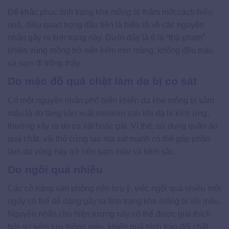
Để khắc phục tình trạng khe mông bị thâm một cách hiệu
quả, điều quan trọng đầu tiên là hiểu rõ về các nguyên
nhân gây ra tình trạng này. Dưới đây là 6 là “thủ phạm”
khiến vùng mông trở nên kém mịn màng, không đều màu
và sạm đi trông thấy:
Do mặc đồ quá chật làm da bị cọ sát
Có một nguyên nhân phổ biến khiến da khe mông bị sẫm
màu là do tăng sản xuất melanin sau khi da bị kích ứng,
thường xảy ra do cọ xát hoặc gãi. Vì thế, sử dụng quần áo
quá chật, vải thô cứng tạo ma sát mạnh có thể góp phần
làm da vùng này trở nên sạm màu và kém sắc.
Do ngồi quá nhiều
Các cô nàng văn phòng nên lưu ý, việc ngồi quá nhiều mỗi
ngày có thể dễ dàng gây ra tình trạng khe mông bị xỉn màu.
Nguyên nhân cho hiện tượng này có thể được giải thích
bởi sự kém lưu thông máu, khiến quá trình trao đổi chất