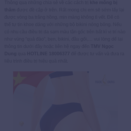
Thông qua những chia sẻ về các cách trị
khe mông bị
thâm
được đề cập ở trên. Rất mong chị em sẽ sớm lấy lại
được vòng ba trắng hồng, mịn màng không tì vết. Để có
thể tự tin khoe dáng với những bộ bikini nóng bỏng. Nếu
có nhu cầu điều trị da sạm màu tận gốc trên bất kì vị trí nào
như vùng “quả đào”, bẹn, bikini, đầu gối,… vui lòng dể lại
thông tin dưới đây hoặc liên hệ ngay đến
TMV Ngọc
Dung
qua
HOTLINE 18006377
để được tư vấn và đưa ra
liệu trình điều trị hiệu quả nhất.