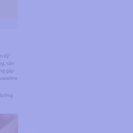
n kỳ”
ng, sản
ang gặp
 vaseline
 dưỡng