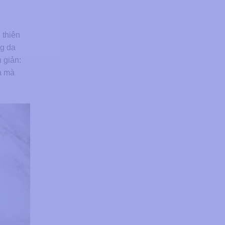
 thiên
ng da
 giản:
a mà