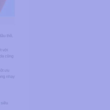
dầu thô,
t với
 da cũng
Một ưu
vùng nhạy
 siêu