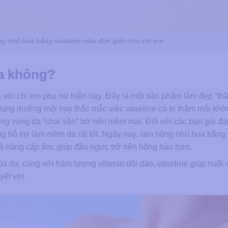
g nhũ hoa bằng vaseline siêu đơn giản cho chị em
oa không?
 với chị em phụ nữ hiện nay. Đây là một sản phẩm làm đẹp “thầ
dụng dưỡng môi hay thắc mắc việc vaseline có trị thâm môi khô
g vùng da “chai sần” trở nên mềm mại. Đối với các bạn gái đ
ng hỗ trợ làm mềm da rất tốt. Ngày nay, làm hồng nhũ hoa bằng
ả năng cấp ẩm, giúp đầu ngực trở nên hồng hào hơn.
ủa da, cùng với hàm lượng vitamin dồi dào, vaseline giúp nuôi
yệt vời.