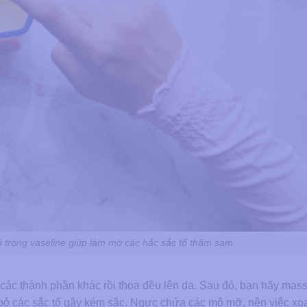
ó trong vaseline giúp làm mờ các hắc sắc tố thâm sạm
i các thành phần khác rồi thoa đều lên da. Sau đó, bạn hãy ma
 bỏ các sắc tố gây kém sắc. Ngực chứa các mô mỡ, nên việc xo