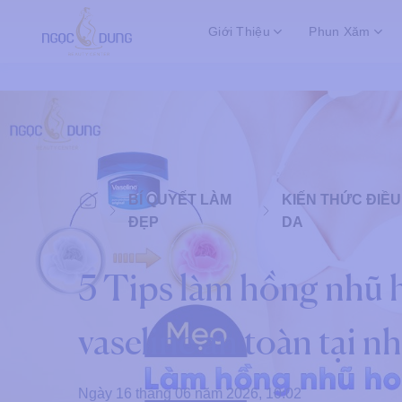
Bỏ
Giới Thiệu
Phun Xăm
qua
nội
dung
BÍ QUYẾT LÀM
KIẾN THỨC ĐIỀU
ĐẸP
DA
5 Tips làm hồng nhũ 
vaseline an toàn tại n
Ngày 16 tháng 06 năm 2026, 10:02