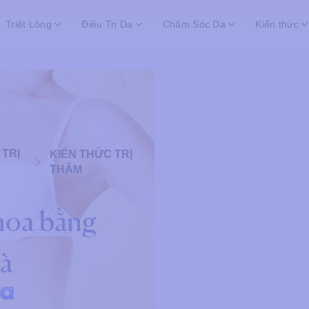
Triệt Lông
Điều Trị Da
Chăm Sóc Da
Kiến thức
 TRỊ
KIẾN THỨC TRỊ
THÂM
hoa bằng
hà