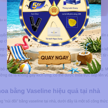
ần kì” giúp da căng mướt và ngăn chặn quá trình lão hóa
uyên chất. Đây là một chất được sản xuất từ quá trình chế biến 
p chất, đạt được độ tinh khiết cao nhất.
ợp chất hữu cơ được tạo thành từ các nguyên tử carbon liên kế
ẽ tạo ra một lớp màng ẩm, ngăn chặn tình trạng bay hơi nước từ
 bỏ các vết thâm trên da, giúp làm hồng núm vú nhanh chóng. 
ng da là không gây kích ứng, có thể được thoa trực tiếp lên 
oa bằng Vaseline hiệu quả tại nhà
g “núi đôi” bằng vaseline tại nhà, dưới đây là một số công thức