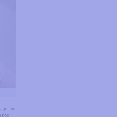
ssage nhẹ
a bóp