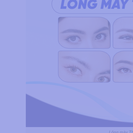
Lông mày Thá