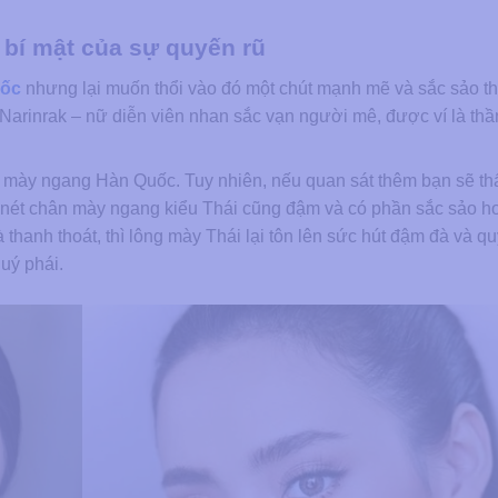
 bí mật của sự quyến rũ
uốc
nhưng lại muốn thổi vào đó một chút mạnh mẽ và sắc sảo th
rinrak – nữ diễn viên nhan sắc vạn người mê, được ví là thần
mày ngang Hàn Quốc. Tuy nhiên, nếu quan sát thêm bạn sẽ th
 nét chân mày ngang kiểu Thái cũng đậm và có phần sắc sảo h
hanh thoát, thì lông mày Thái lại tôn lên sức hút đậm đà và qu
uý phái.