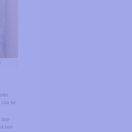
9
trên
g của sự
m đẹp
mà bạn