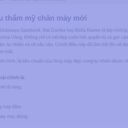
ưu thẩm mỹ chân mày mới
Urassaya Sperbund, Mai Davika hay Bella Ranee là top những
chùa Vàng. Không chỉ có nét đẹp cuốn hút, quyến rũ và gợi c
 tự nhiên và rất sắc sảo. Chính điều này đã làm bật lên vẻ đẹ
ạm mắt.
ển hình, là tiêu chuẩn của lông mày đẹp, cong tự nhiên được n
ái chính là:
ét rõ ràng.
y hay đậm.
mày mọc đứng.