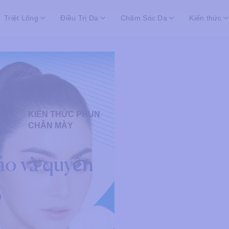
Triệt Lông
Điều Trị Da
Chăm Sóc Da
Kiến thức
ĂM
KIẾN THỨC PHUN
CHÂN MÀY
ảo và quyến
6