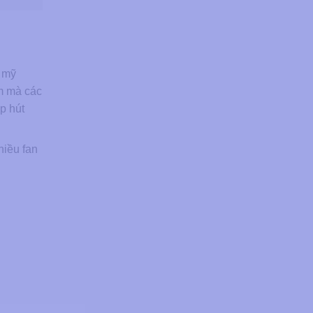
 mỹ
ảm mà các
p hút
hiều fan