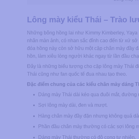
Lông mày kiểu Thái – Trào l
Những bông hồng lai như Kimmy Kimberley, Yaya 
nhân màn ảnh, có nhan sắc đỉnh cao đến từ xứ sở 
đóa hồng này còn sở hữu một cặp chân mày đầy đặn,
hồn, làm xiêu lòng người khác ngay từ lần đầu ch
Đây là những biểu tượng cho cặp lông mày Thái đi
Thái cũng như fan quốc tế đua nhau tạo theo.
Đặc điểm chung của các kiểu chân mày dáng Th
Dáng mày Thái dài kéo qua đuôi mắt, đường n
Sợi lông mày dài, đen và mượt.
Hàng chân mày đầy đặn nhưng không quá dà
Phần đầu chân mày thường có các sợi lông 
Dáng mày Thái thường có độ cong tự nhiên.