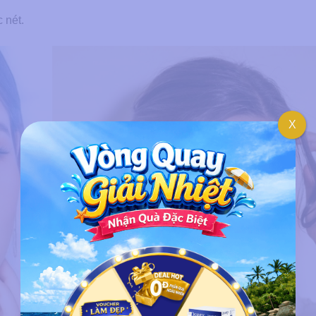
 nét.
X