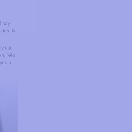
ì hãy
 tiên tỷ
ấy các
ơn. Nếu
yến rũ