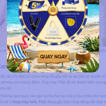
Na Uy, đứng vị trí thứ 3 trong top 100 mỹ nhân đẹp nhất thế giới 201
ang làm mưa làm gió hiện nay
hì các chị đẹp xứ chùa vàng đã gây sốt và lan tỏa sự quyến rũ 
 phong cách trang điểm, lông mày Thái đã trở thành biểu tượn
 phụ nữ.
hái lại làm mưa, làm gió và thu hút sự chú ý của nhiều fan là
 là bộ 3
lông mày kiểu Thái
đang gây bão cộng động sắc đẹp 