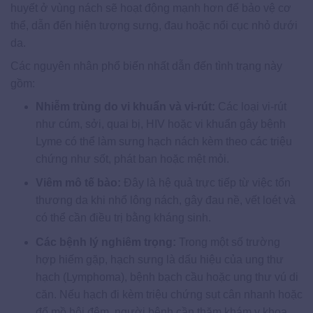
huyết ở vùng nách sẽ hoạt động mạnh hơn để bảo vệ cơ
thể, dẫn đến hiện tượng sưng, đau hoặc nổi cục nhỏ dưới
da.
Các nguyên nhân phổ biến nhất dẫn đến tình trạng này
gồm:
Nhiễm trùng do vi khuẩn và vi-rút:
Các loại vi-rút
như cúm, sởi, quai bị, HIV hoặc vi khuẩn gây bệnh
Lyme có thể làm sưng hạch nách kèm theo các triệu
chứng như sốt, phát ban hoặc mệt mỏi.
Viêm mô tế bào:
Đây là hệ quả trực tiếp từ việc tổn
thương da khi nhổ lông nách, gây đau nề, vết loét và
có thể cần điều trị bằng kháng sinh.
Các bệnh lý nghiêm trọng:
Trong một số trường
hợp hiếm gặp, hạch sưng là dấu hiệu của ung thư
hạch (Lymphoma), bệnh bạch cầu hoặc ung thư vú di
căn. Nếu hạch đi kèm triệu chứng sụt cân nhanh hoặc
đổ mồ hôi đêm, người bệnh cần thăm khám y khoa