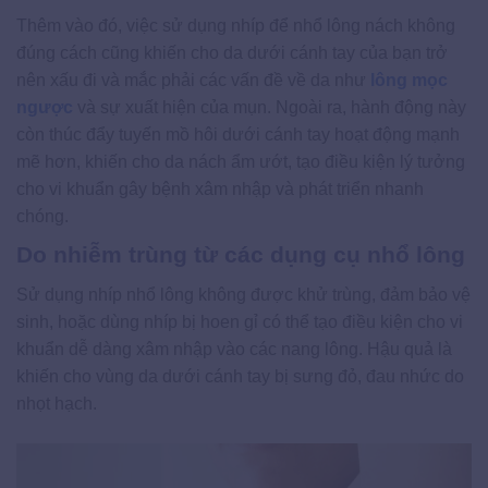
Thêm vào đó, việc sử dụng nhíp để nhổ lông nách không
đúng cách cũng khiến cho da dưới cánh tay của bạn trở
nên xấu đi và mắc phải các vấn đề về da như
lông mọc
ngược
và sự xuất hiện của mụn. Ngoài ra, hành động này
còn thúc đẩy tuyến mồ hôi dưới cánh tay hoạt động mạnh
mẽ hơn, khiến cho da nách ẩm ướt, tạo điều kiện lý tưởng
cho vi khuẩn gây bệnh xâm nhập và phát triển nhanh
chóng.
Do nhiễm trùng từ các dụng cụ nhổ lông
Sử dụng nhíp nhổ lông không được khử trùng, đảm bảo vệ
sinh, hoặc dùng nhíp bị hoen gỉ có thể tạo điều kiện cho vi
khuẩn dễ dàng xâm nhập vào các nang lông. Hậu quả là
khiến cho vùng da dưới cánh tay bị sưng đỏ, đau nhức do
nhọt hạch.