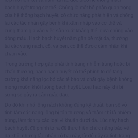
bạch huyết trong cơ thể. Chúng là một bộ phận quan trọng
của hệ thống bạch huyết, có chức năng phát hiện và chống
lại các tác nhân gây bệnh khi xâm nhập vào cơ thể và
cũng tham gia vào việc sản xuất kháng thể, đưa chúng vào
dòng máu. Hạch bạch huyết nằm gần bề mặt da, thường
tại các vùng nách, cổ, và bẹn, có thể được cảm nhận khi
chạm vào.
Trong trường hợp gặp phải tình trạng nhiễm trùng hoặc bị
chấn thương, hạch bạch huyết có thể phình to để tăng
cường khả năng lọc bỏ các tế bào và chất gây bệnh không
mong muốn khỏi luồng bạch huyết. Loại hạc này khi bị
sưng sẽ gây ra cảm giác đau.
Do đó khi nhổ lông nách không đúng kỹ thuật, bạn sẽ vô
tình làm các nang lông bị tổn thương và thậm chí là nhiễm
trùng, làm tích tụ các loại vi khuẩn dưới da. Lúc này hạch
bạch huyết để phình to ra để thực hiện chức năng bảo vệ
da khỏi những tác nhân có hại này, từ đó gây ra tình trạng