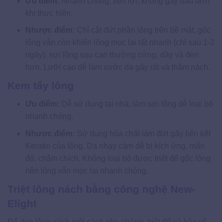
Ưu điểm:
Nhanh chóng, tiện lợi, không gây đau đớn
khi thực hiện.
Nhược điểm:
Chỉ cắt đứt phần lông trên bề mặt, gốc
lông vẫn còn khiến lông mọc lại rất nhanh (chỉ sau 1-2
ngày), sợi lông sau cạo thường cứng, dầy và đen
hơn. Lưỡi cạo dễ làm xước da gây rát và thâm nách.
Kem tẩy lông
Ưu điểm:
Dễ sử dụng tại nhà, làm sợi lông dễ loại bỏ
nhanh chóng.
Nhược điểm:
Sử dụng hóa chất làm đứt gãy liên kết
Keratin của lông. Da nhạy cảm dễ bị kích ứng, mẩn
đỏ, châm chích. Không loại bỏ được triệt để gốc lông
nên lông vẫn mọc lại nhanh chóng.
Triệt lông nách bằng công nghệ New-
Elight
Để dọn lông nách một cách nhẹ nhàng, triệt để và bảo vệ