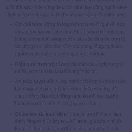
tuyệt đối sức khỏe vùng da dưới cánh tay, công nghệ New-
Elight hiện đại được coi là chuẩn mực hàng đầu hiện nay:
Cơ chế hoạt động thông minh:
New-Elight kết hợp
giữa năng lượng ánh sáng IPL và sóng RF sinh học.
Năng lượng ánh sáng xuyên sâu vào tầng thượng bì,
tác động trực tiếp vào mầm nhú nang lông, ngắt đứt
nguồn cung cấp dinh dưỡng nuôi sợi lông.
Hiệu quả vượt trội:
Lông yếu dần và tự gãy rụng tự
nhiên, hạn chế tối đa khả năng mọc lại.
An toàn tuyệt đối:
Công nghệ tích hợp hệ thống làm
lạnh hiện đại giúp quá trình thực hiện vô cùng dễ
chịu, không đau rát, không xâm lấn mô da, loại bỏ
hoàn toàn rủi ro tổn thương gây nổi hạch.
Chăm sóc da toàn diện:
Năng lượng RF còn kích
thích tăng sinh Collagen và Elastin, giúp thu nhỏ lỗ
lông, cải thiện tình trạng thâm sần, mang lại làn da