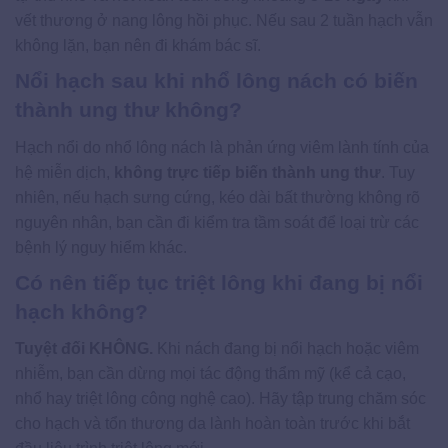
vết thương ở nang lông hồi phục. Nếu sau 2 tuần hạch vẫn
không lặn, bạn nên đi khám bác sĩ.
Nổi hạch sau khi nhổ lông nách có biến
thành ung thư không?
Hạch nổi do nhổ lông nách là phản ứng viêm lành tính của
hệ miễn dịch,
không trực tiếp biến thành ung thư
. Tuy
nhiên, nếu hạch sưng cứng, kéo dài bất thường không rõ
nguyên nhân, bạn cần đi kiểm tra tầm soát để loại trừ các
bệnh lý nguy hiểm khác.
Có nên tiếp tục triệt lông khi đang bị nổi
hạch không?
Tuyệt đối KHÔNG.
Khi nách đang bị nổi hạch hoặc viêm
nhiễm, bạn cần dừng mọi tác động thẩm mỹ (kể cả cạo,
nhổ hay triệt lông công nghệ cao). Hãy tập trung chăm sóc
cho hạch và tổn thương da lành hoàn toàn trước khi bắt