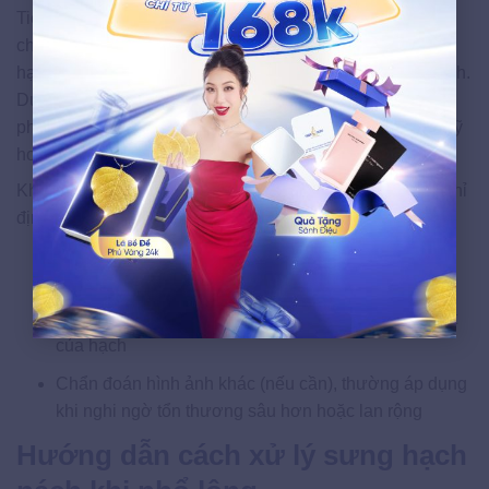
Tiếp theo, bác sĩ tiến hành khám lâm sàng và thăm dò tại
chỗ để đánh giá đặc điểm của hạch như kích thước của
hạch, độ di động, mức độ đau và tình trạng da xung quanh.
Dựa trên các dấu hiệu này, bác sĩ có thể phân biệt hạch
phản ứng lành tính với những trường hợp cần theo dõi kỹ
hơn.
Khi cần thiết, một số xét nghiệm cận lâm sàng sẽ được chỉ
định để xác định rõ nguyên nhân:
Xét nghiệm máu để đánh giá tình trạng viêm hoặc
nhiễm trùng
Siêu âm vùng nách để xác định cấu trúc và tính chất
của hạch
Chẩn đoán hình ảnh khác (nếu cần), thường áp dụng
khi nghi ngờ tổn thương sâu hơn hoặc lan rộng
Hướng dẫn cách xử lý sưng hạch