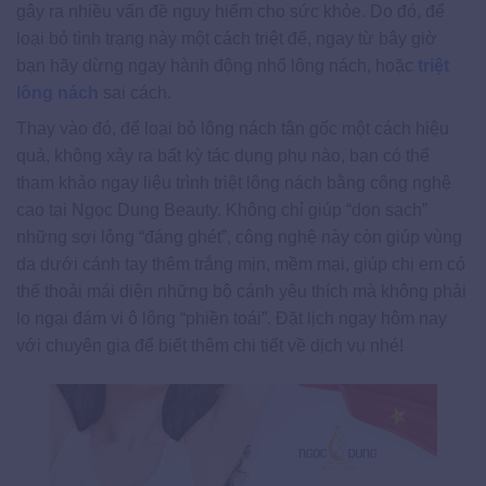
gây ra nhiều vấn đề nguy hiểm cho sức khỏe. Do đó, để
loại bỏ tình trạng này một cách triệt để, ngay từ bây giờ
bạn hãy dừng ngay hành động nhổ lông nách, hoặc
triệt
lông nách
sai cách.
Thay vào đó, để loại bỏ lông nách tận gốc một cách hiệu
quả, không xảy ra bất kỳ tác dụng phụ nào, bạn có thể
tham khảo ngay liệu trình triệt lông nách bằng công nghệ
cao tại Ngọc Dung Beauty. Không chỉ giúp “dọn sạch”
những sợi lông “đáng ghét”, công nghệ này còn giúp vùng
da dưới cánh tay thêm trắng mịn, mềm mại, giúp chị em có
thể thoải mái diện những bộ cánh yêu thích mà không phải
lo ngại đám vi ô lông “phiền toái”. Đặt lịch ngay hôm nay
với chuyên gia để biết thêm chi tiết về dịch vụ nhé!