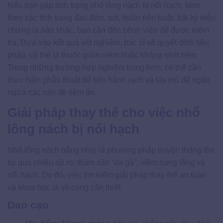
Nếu bạn gặp tình trạng nhổ lông nách bị nổi hạch, kèm
theo các tình trạng đau đớn, sốt, buồn nôn hoặc bất kỳ triệu
chứng lạ nào khác, bạn cần đến bệnh viện để được kiểm
tra. Dựa vào kết quả xét nghiệm, bác sĩ sẽ quyết định liệu
pháp, có thể là thuốc giảm viêm hoặc kháng sinh tiêm.
Trong những trường hợp nghiêm trọng hơn, có thể cần
thực hiện phẫu thuật để tiến hành rạch và lấy mủ để ngăn
ngừa các vấn đề tiềm ẩn.
Giải pháp thay thế cho việc nhổ
lông nách bị nổi hạch
Nhổ lông nách bằng nhíp là phương pháp truyền thống tồn
tại quá nhiều rủi ro: thâm sần “da gà”, viêm nang lông và
nổi hạch. Do đó, việc tìm kiếm giải pháp thay thế an toàn
và khoa học là vô cùng cần thiết.
Dao cạo