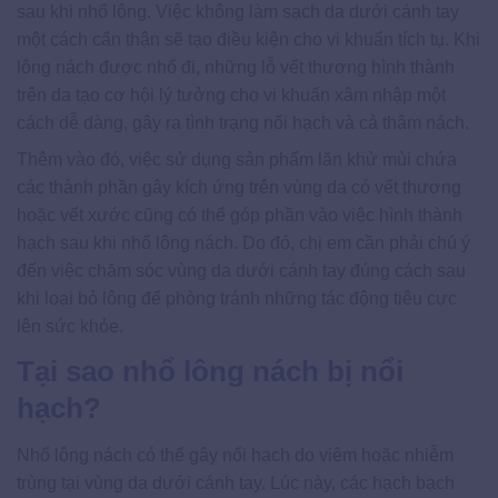
sau khi nhổ lông. Việc không làm sạch da dưới cánh tay
một cách cẩn thận sẽ tạo điều kiện cho vi khuẩn tích tụ. Khi
lông nách được nhổ đi, những lỗ vết thương hình thành
trên da tạo cơ hội lý tưởng cho vi khuẩn xâm nhập một
cách dễ dàng, gây ra tình trạng nổi hạch và cả thâm nách.
Thêm vào đó, việc sử dụng sản phẩm lăn khử mùi chứa
các thành phần gây kích ứng trên vùng da có vết thương
hoặc vết xước cũng có thể góp phần vào việc hình thành
hạch sau khi nhổ lông nách. Do đó, chị em cần phải chú ý
đến việc chăm sóc vùng da dưới cánh tay đúng cách sau
khi loại bỏ lông để phòng tránh những tác động tiêu cực
lên sức khỏe.
Tại sao nhổ lông nách bị nổi
hạch?
Nhổ lông nách có thể gây nổi hạch do viêm hoặc nhiễm
trùng tại vùng da dưới cánh tay. Lúc này, các hạch bạch