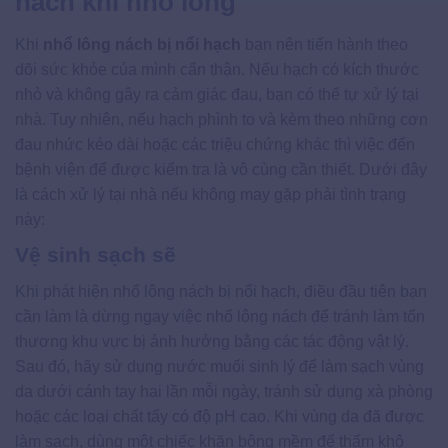
nách khi nhổ lông
Khi
nhổ lông nách bị nổi hạch
bạn nên tiến hành theo
dõi sức khỏe của mình cẩn thận. Nếu hạch có kích thước
nhỏ và không gây ra cảm giác đau, bạn có thể tự xử lý tại
nhà. Tuy nhiên, nếu hạch phình to và kèm theo những cơn
đau nhức kéo dài hoặc các triệu chứng khác thì việc đến
bệnh viện để được kiểm tra là vô cùng cần thiết. Dưới đây
là cách xử lý tại nhà nếu không may gặp phải tình trạng
này:
Vệ sinh sạch sẽ
Khi phát hiện nhổ lông nách bị nổi hạch, điều đầu tiên bạn
cần làm là dừng ngay việc nhổ lông nách để tránh làm tổn
thương khu vực bị ảnh hưởng bằng các tác động vật lý.
Sau đó, hãy sử dụng nước muối sinh lý để làm sạch vùng
da dưới cánh tay hai lần mỗi ngày, tránh sử dụng xà phòng
hoặc các loại chất tẩy có độ pH cao. Khi vùng da đã được
làm sạch, dùng một chiếc khăn bông mềm để thấm khô