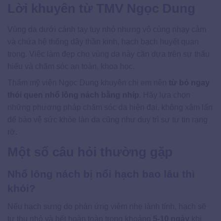
Lời khuyên từ TMV Ngọc Dung
Vùng da dưới cánh tay tuy nhỏ nhưng vô cùng nhạy cảm
và chứa hệ thống dây thần kinh, hạch bạch huyết quan
trọng. Việc làm đẹp cho vùng da này cần dựa trên sự thấu
hiểu và chăm sóc an toàn, khoa học.
Thẩm mỹ viện Ngọc Dung khuyên chị em nên
từ bỏ ngay
thói quen nhổ lông nách bằng nhíp
. Hãy lựa chọn
những phương pháp chăm sóc da hiện đại, không xâm lấn
để bảo vệ sức khỏe làn da cũng như duy trì sự tự tin rạng
rỡ.
Một số câu hỏi thường gặp
Nhổ lông nách bị nổi hạch bao lâu thì
khỏi?
Nếu hạch sưng do phản ứng viêm nhẹ lành tính, hạch sẽ
tự thu nhỏ và hết hoàn toàn trong khoảng
5-10 ngày
khi