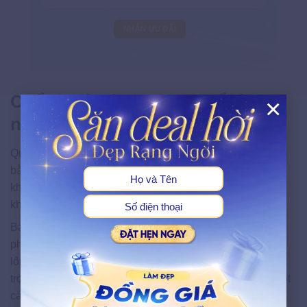
Chẩn đoán tình trạng nhổ lông
×
nách bị nổi hạch thế nào?
X
Quá trình chẩn đoán nhổ lông nách bị nổi hạch bắt đầu
bằng việc hỏi bệnh chi tiết: Thời điểm xuất hiện hạch sau
khi nhổ lông, mức độ đau, có sưng đỏ hay mưng mủ
không, kèm theo sốt hoặc mệt mỏi hay không.
Bác sĩ cũng xem xét tiền sử da liễu, thói quen vệ sinh và
phương pháp triệt lông để đánh giá nguy cơ viêm nang
lông hoặc nhiễm khuẩn vùng nách. Đây là bước quan
trọng giúp định hướng nguyên nhân ban đầu, tránh bỏ sót
các yếu tố liên quan.