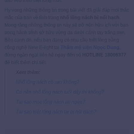
đầu liệu trình triệt lông mới.
Hy vọng những thông tin trong bài viết đã giải đáp mọi thắc
mắc của bạn về tình trạng
nhổ lông nách bị nổi hạch
.
Mong rằng những thông tin này sẽ trở nên hữu ích với bạn
trong hành trình sở hữu vùng da dưới cánh tay trắng mịn.
Bên cạnh đó, nếu bạn đang có nhu cầu triệt lông bằng
công nghệ New E-light tại
Thẩm mỹ viện Ngọc Dung
,
đừng ngần ngại liên hệ ngay đến số
HOTLINE 18006377
để biết thêm chi tiết.
Xem thêm:
Nhổ lông nách có sao không?
Có nên nhổ lông nách tuổi dậy thì không?
Tại sao mọc lông nách lại ngứa?
Tại sao triệt lông nách lại bị hôi nách?