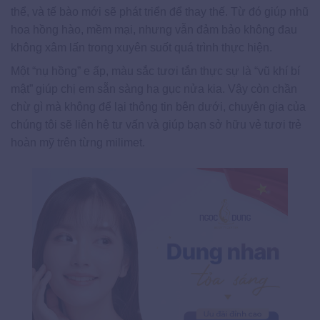
thể, và tế bào mới sẽ phát triển để thay thế. Từ đó giúp nhũ
hoa hồng hào, mềm mại, nhưng vẫn đảm bảo không đau
không xâm lấn trong xuyên suốt quá trình thực hiện.
Một “nụ hồng” e ấp, màu sắc tươi tắn thực sự là “vũ khí bí
mật” giúp chị em sẵn sàng hạ gục nửa kia. Vậy còn chần
chừ gì mà không để lại thông tin bên dưới, chuyên gia của
chúng tôi sẽ liên hệ tư vấn và giúp bạn sở hữu vẻ tươi trẻ
hoàn mỹ trên từng milimet.