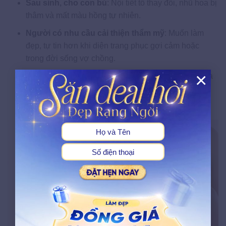
Sau sinh, cho con bú
: Nội tiết tố thay đổi, nhũ hoa bị
thâm và mất màu hồng tự nhiên.
Người có nhu cầu cải thiện thẩm mỹ
: Muốn làm
đẹp, tự tin hơn khi diện trang phục gợi cảm hoặc
trong đời sống vợ chồng.
×
Những người có làn da không quá nhạy cảm
: Da
bình thường, không có tiền sử dị ứng hay kích ứng
X
mạnh với mỹ phẩm, hóa chất.