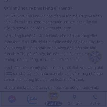
hơn.
Xăm nhũ hoa có phải kiêng gì không?
Sau khi xăm nhũ hoa, để đạt kết quả lên màu đẹp và tránh
các biến chứng không mong muốn, chị em cần tuân thủ
một số nguyên tắc kiêng khem như sau:
Nên kiêng ít nhất 2 – 4 tuần hoặc cho đến khi vùng xăm
hoàn toàn lành. Một số thực phẩm có thể gây kích ứng, làm
vết thương lâu lành hoặc ảnh hưởng đến màu sắc nhũ
hoa như: Thịt gà, đồ nếp, hải sản, thịt bò, trứng, rau
muống, đồ cay nóng, rượu bia, chất kích thích
Tránh để nước và mỹ phẩm có hóa chất dính vào vùng nhũ
hoa, hạn chế tiếp xúc hoặc ma sát mạnh vào vùng nhũ hoa
để tránh làm bong tróc da non hoặc nhiễm trùng.
Không nên tập thể thao nặng hoặc vận động mạnh vì mồ
hôi có thể làm nhiễm trùng vùng da xăm, mặc áo ngực
rộng rãi, thoáng khí để tránh ma sát gây tổn thương. Sau
Flash Sale
Chi nhánh
Hotline
khi xăm, vùng nhũ hoa có thể bong nhẹ để lên màu tự