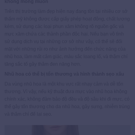
không mong muốn
Trên thị trường làm đẹp hiện nay đang tồn tại nhiều cơ sở
thẩm mỹ không được cấp giấy phép hoạt động, chất lượng
kém, sử dụng các loại phun xăm không rõ nguồn gốc và
mực xăm chứa các thành phần độc hại. Nếu bạn vô tình
sử dụng dịch vụ tại những cơ sở như vậy, có thể sẽ đối
mặt với những rủi ro như ảnh hưởng đến chức năng của
nhũ hoa, làm mất cảm giác, màu sắc loang lổ, và thậm chí
tăng sắc tố gây thâm đen nặng hơn.
Nhũ hoa có thể bị tổn thương và hình thành sẹo xấu
Da vùng nhũ hoa là một khu vực rất nhạy cảm và dễ tổn
thương. Vì vậy, nếu kỹ thuật đưa mực vào nhũ hoa không
chính xác, không đảm bảo độ đều và độ sâu khi đi mực, có
thể gây tổn thương cho da nhũ hoa, gây sưng, nhiễm trùng
và thậm chí để lại sẹo.