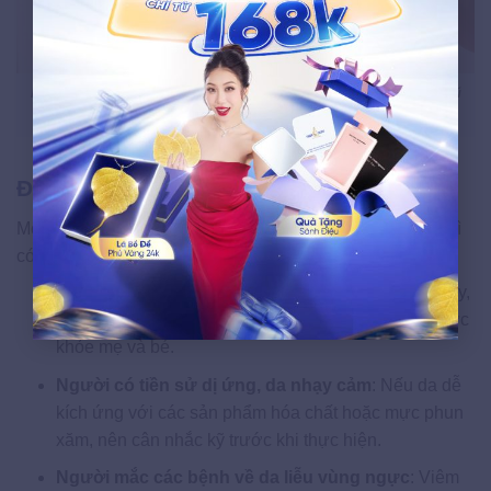
Nên lựa chọn phun hồng nhũ hoa nếu gặp phải tình trạng nhũ
hoa thâm sạm, tối màu
Đối tượng không phù hợp
Một số chị em không nên thực hiện phun hồng nhũ hoa vì
có thể gặp rủi ro hoặc kết quả không như mong muốn:
Phụ nữ mang thai hoặc đang cho con bú
: Lúc này,
cơ thể nhạy cảm, dễ bị kích ứng, ảnh hưởng đến sức
khỏe mẹ và bé.
Người có tiền sử dị ứng, da nhạy cảm
: Nếu da dễ
kích ứng với các sản phẩm hóa chất hoặc mực phun
xăm, nên cân nhắc kỹ trước khi thực hiện.
Người mắc các bệnh về da liễu vùng ngực
: Viêm