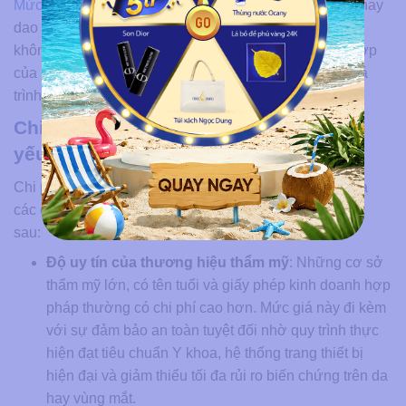
Mức giá dịch vụ phun xăm mí mắt
trên thị trường hiện nay
dao động từ
500.000 đến 2.000.000 VNĐ
. Chi phí này
không chỉ là một con số cố định mà phản ánh sự kết hợp
của nhiều yếu tố về chất lượng và độ an toàn trong quá
trình thực hiện.
Chi phí phun mí phụ thuộc vào những
yếu tố nào?
Chi phí dịch vụ phun mí eyeliner có sự chênh lệch giữa
các cơ sở làm đẹp do phụ thuộc vào 4 yếu tố then chốt
sau:
Độ uy tín của thương hiệu thẩm mỹ
: Những cơ sở
thẩm mỹ lớn, có tên tuổi và giấy phép kinh doanh hợp
pháp thường có chi phí cao hơn. Mức giá này đi kèm
với sự đảm bảo an toàn tuyệt đối nhờ quy trình thực
hiện đạt tiêu chuẩn Y khoa, hệ thống trang thiết bị
hiện đại và giảm thiểu tối đa rủi ro biến chứng trên da
hay vùng mắt.