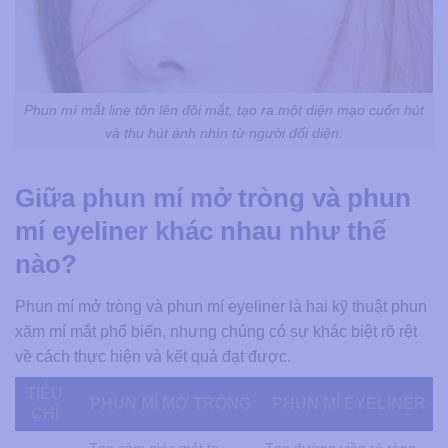
Phun mí mắt line tôn lên đôi mắt, tạo ra một diện mạo cuốn hút
và thu hút ánh nhìn từ người đối diện.
Giữa phun mí mở tròng và phun
mí eyeliner khác nhau như thế
nào?
Phun mí mở tròng và phun mí eyeliner là hai kỹ thuật phun
xăm mí mắt phổ biến, nhưng chúng có sự khác biệt rõ rệt
về cách thực hiện và kết quả đạt được.
TIÊU
PHUN MÍ MỞ TRÒNG
PHUN MÍ EYELINER
CHÍ