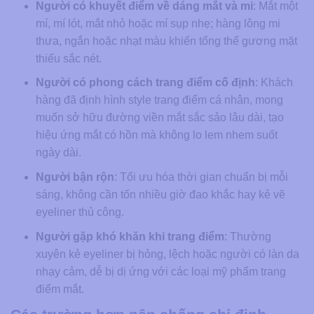
Người có khuyết điểm về dáng mắt và mi
: Mắt một
mí, mí lót, mắt nhỏ hoặc mí sụp nhẹ; hàng lông mi
thưa, ngắn hoặc nhạt màu khiến tổng thể gương mặt
thiếu sắc nét.
Người có phong cách trang điểm cố định
: Khách
hàng đã định hình style trang điểm cá nhân, mong
muốn sở hữu đường viền mắt sắc sảo lâu dài, tạo
hiệu ứng mắt có hồn mà không lo lem nhem suốt
ngày dài.
Người bận rộn
: Tối ưu hóa thời gian chuẩn bị mỗi
sáng, không cần tốn nhiều giờ đao khắc hay kẻ vẽ
eyeliner thủ công.
Người gặp khó khăn khi trang điểm
: Thường
xuyên kẻ eyeliner bị hỏng, lệch hoặc người có làn da
nhạy cảm, dễ bị dị ứng với các loại mỹ phẩm trang
điểm mắt.