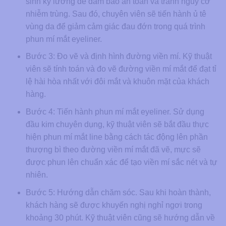
sinh kỹ lưỡng để đảm bảo an toàn và tránh nguy cơ
nhiễm trùng. Sau đó, chuyên viên sẽ tiến hành ủ tê
vùng da để giảm cảm giác đau đớn trong quá trình
phun mí mắt eyeliner.
Bước 3: Đo vẽ và định hình đường viền mí. Kỹ thuật
viên sẽ tính toán và đo vẽ đường viền mí mắt để đạt tỉ
lệ hài hòa nhất với đôi mắt và khuôn mặt của khách
hàng.
Bước 4: Tiến hành phun mí mắt eyeliner. Sử dụng
đầu kim chuyên dụng, kỹ thuật viên sẽ bắt đầu thực
hiện phun mí mắt line bằng cách tác động lên phần
thượng bì theo đường viền mí mắt đã vẽ, mực sẽ
được phun lên chuẩn xác để tạo viền mí sắc nét và tự
nhiên.
Bước 5: Hướng dẫn chăm sóc. Sau khi hoàn thành,
khách hàng sẽ được khuyến nghị nghỉ ngơi trong
khoảng 30 phút. Kỹ thuật viên cũng sẽ hướng dẫn về