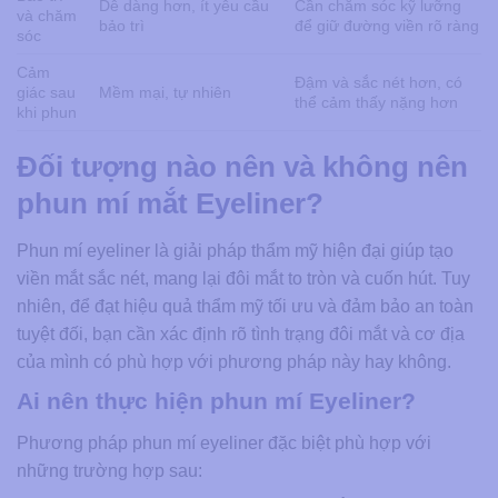
Dễ dàng hơn, ít yêu cầu
Cần chăm sóc kỹ lưỡng
và chăm
bảo trì
để giữ đường viền rõ ràng
sóc
Cảm
Đậm và sắc nét hơn, có
giác sau
Mềm mại, tự nhiên
thể cảm thấy nặng hơn
khi phun
Đối tượng nào nên và không nên
phun mí mắt Eyeliner?
Phun mí eyeliner là giải pháp thẩm mỹ hiện đại giúp tạo
viền mắt sắc nét, mang lại đôi mắt to tròn và cuốn hút. Tuy
nhiên, để đạt hiệu quả thẩm mỹ tối ưu và đảm bảo an toàn
tuyệt đối, bạn cần xác định rõ tình trạng đôi mắt và cơ địa
của mình có phù hợp với phương pháp này hay không.
Ai nên thực hiện phun mí Eyeliner?
Phương pháp phun mí eyeliner đặc biệt phù hợp với
những trường hợp sau: