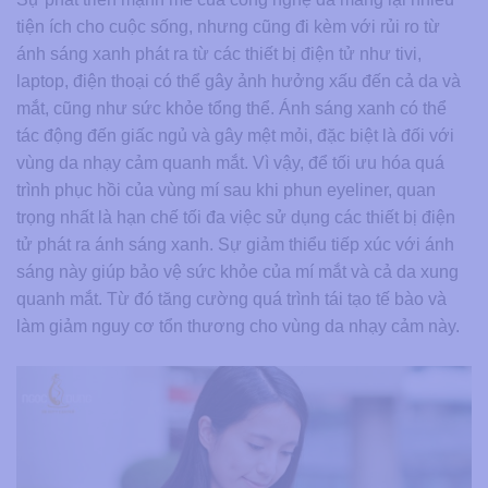
tiện ích cho cuộc sống, nhưng cũng đi kèm với rủi ro từ
ánh sáng xanh phát ra từ các thiết bị điện tử như tivi,
laptop, điện thoại có thể gây ảnh hưởng xấu đến cả da và
mắt, cũng như sức khỏe tổng thể. Ánh sáng xanh có thể
tác động đến giấc ngủ và gây mệt mỏi, đặc biệt là đối với
vùng da nhạy cảm quanh mắt. Vì vậy, để tối ưu hóa quá
trình phục hồi của vùng mí sau khi phun eyeliner, quan
trọng nhất là hạn chế tối đa việc sử dụng các thiết bị điện
tử phát ra ánh sáng xanh. Sự giảm thiểu tiếp xúc với ánh
sáng này giúp bảo vệ sức khỏe của mí mắt và cả da xung
quanh mắt. Từ đó tăng cường quá trình tái tạo tế bào và
làm giảm nguy cơ tổn thương cho vùng da nhạy cảm này.