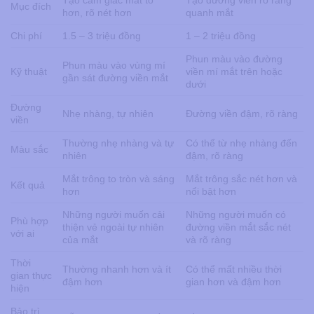
Tạo cảm giác mắt to
Tạo đường viền rõ ràng
Mục đích
hơn, rõ nét hơn
quanh mắt
Chi phí
1.5 – 3 triệu đồng
1 – 2 triệu đồng
Phun màu vào đường
Phun màu vào vùng mí
Kỹ thuật
viền mí mắt trên hoặc
gần sát đường viền mắt
dưới
Đường
Nhẹ nhàng, tự nhiên
Đường viền đậm, rõ ràng
viền
Thường nhẹ nhàng và tự
Có thể từ nhẹ nhàng đến
Màu sắc
nhiên
đậm, rõ ràng
Mắt trông to tròn và sáng
Mắt trông sắc nét hơn và
Kết quả
hơn
nổi bật hơn
Những người muốn cải
Những người muốn có
Phù hợp
thiện vẻ ngoài tự nhiên
đường viền mắt sắc nét
với ai
của mắt
và rõ ràng
Thời
Thường nhanh hơn và ít
Có thể mất nhiều thời
gian thực
đậm hơn
gian hơn và đậm hơn
hiện
Bảo trì