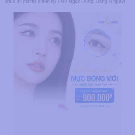
phun mí mắt tự nhiên tại TMV Ngọc Dung. Đăng kí ngay!