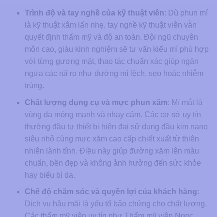
Trình độ và tay nghề của kỹ thuật viên
: Dù phun mí
là kỹ thuật xâm lấn nhẹ, tay nghề kỹ thuật viên vẫn
quyết định thẩm mỹ và độ an toàn. Đội ngũ chuyên
môn cao, giàu kinh nghiệm sẽ tư vấn kiểu mí phù hợp
với từng gương mặt, thao tác chuẩn xác giúp ngăn
ngừa các rủi ro như đường mí lệch, sẹo hoặc nhiễm
trùng.
Chất lượng dụng cụ và mực phun xăm
: Mí mắt là
vùng da mỏng manh và nhạy cảm. Các cơ sở uy tín
thường đầu tư thiết bị hiện đại sử dụng đầu kim nano
siêu nhỏ cùng mực xăm cao cấp chiết xuất từ thiên
nhiên lành tính. Điều này giúp đường xăm lên màu
chuẩn, bền đẹp và không ảnh hưởng đến sức khỏe
hay biểu bì da.
Chế độ chăm sóc và quyền lợi của khách hàng
:
Dịch vụ hậu mãi là yếu tố bảo chứng cho chất lượng.
Các thẩm mỹ viện uy tín như Thẩm mỹ viện Ngọc