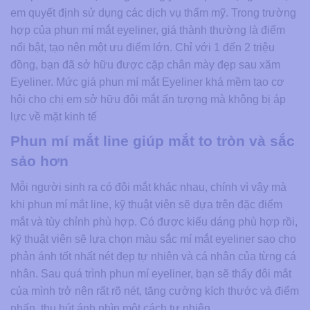
em quyết định sử dụng các dịch vụ thẩm mỹ. Trong trường
hợp của phun mí mắt eyeliner, giá thành thường là điểm
nổi bật, tạo nên một ưu điểm lớn. Chỉ với 1 đến 2 triệu
đồng, bạn đã sở hữu được cặp chân mày đẹp sau xăm
Eyeliner. Mức giá phun mí mắt Eyeliner khá mềm tạo cơ
hội cho chị em sở hữu đôi mắt ấn tượng mà không bị áp
lực về mặt kinh tế
Phun mí mắt line giúp mắt to tròn và sắc
sảo hơn
Mỗi người sinh ra có đôi mắt khác nhau, chính vì vậy mà
khi phun mí mắt line, kỹ thuật viên sẽ dựa trên đặc điểm
mắt và tùy chỉnh phù hợp. Có được kiểu dáng phù hợp rồi,
kỹ thuật viên sẽ lựa chọn màu sắc mí mắt eyeliner sao cho
phản ánh tốt nhất nét đẹp tự nhiên và cá nhân của từng cá
nhân. Sau quá trình phun mí eyeliner, bạn sẽ thấy đôi mắt
của mình trở nên rất rõ nét, tăng cường kích thước và điểm
nhấn, thu hút ánh nhìn một cách tự nhiên.