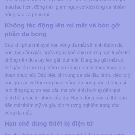
màu lâu hơn, đồng thời giảm nguy cơ kích ứng và nhiễm
trùng sau ca phun mí.
Không tác động lên mí mắt và bóc gỡ
phần da bong
Sau khi phun mí eyeliner, vùng da mắt sẽ hình thành da
non, tạo cảm giác ngứa ngáy khó chịu nhưng bạn tuyệt đối
không nên đưa tay lên gãi, dụi mắt. Dùng tay gãi mắt có
thể gây tổn thương thêm cho vùng da mắt đang trong giai
đoạn phục hồi. Đặc biệt, khi vùng da bắt đầu lành, việc tự ý
bóc gỡ các vết thương hoặc vùng da bong tróc không chỉ
làm tăng nguy cơ sẹo xấu mà còn ảnh hưởng đến quá
trình hồi phục tự nhiên của da. Hành động này có thể dẫn
đến mất thẩm mỹ và gây tổn thương nghiêm trọng cho
vùng da mắt.
Hạn chế dùng thiết bị điện tử
Sự phát triển mạnh mẽ của công nghệ đã mang lại nhiều