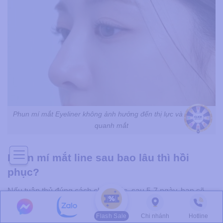
Phun mí mắt Eyeliner không ảnh hưởng đến thị lực và vùng da
quanh mắt
Phun mí mắt line sau bao lâu thì hồi
phục?
Nếu tuân thủ đúng cách chăm sóc, sau 5-7 ngày, bạn sẽ
thấy rõ sự xuất hiện của đường viền mí mắt sắc nét, thanh
mảnh mà không cần phải chịu đựng đau.
Flash Sale
Chi nhánh
Hotline