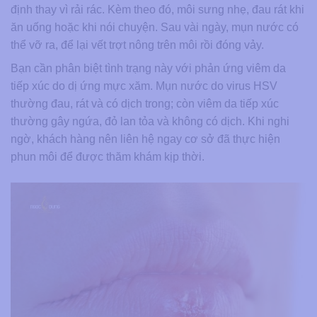
định thay vì rải rác. Kèm theo đó, môi sưng nhẹ, đau rát khi
ăn uống hoặc khi nói chuyện. Sau vài ngày, mụn nước có
thể vỡ ra, để lại vết trợt nông trên môi rồi đóng vảy.
Bạn cần phân biệt tình trạng này với phản ứng viêm da
tiếp xúc do dị ứng mực xăm. Mụn nước do virus HSV
thường đau, rát và có dịch trong; còn viêm da tiếp xúc
thường gây ngứa, đỏ lan tỏa và không có dịch. Khi nghi
ngờ, khách hàng nên liên hệ ngay cơ sở đã thực hiện
phun môi để được thăm khám kịp thời.