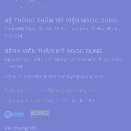
HỆ THỐNG THẨM MỸ VIỆN NGỌC DUNG
Thẩm Mỹ Viện:
32–34–36 Ba Tháng Hai, P. Hòa Hưng,
TP.HCM
BỆNH VIỆN THẨM MỸ NGỌC DUNG
Địa chỉ:
33C–33D–33E Nguyễn Bỉnh Khiêm, P. Sài Gòn,
TP.HCM
Website:
https://benhvienthammyngocdung.com
18006377 - *3232
info@ngocdung.com
Thời gian làm việc:
Thứ 2 - CN: Từ 9h - 20h
Về chúng tôi