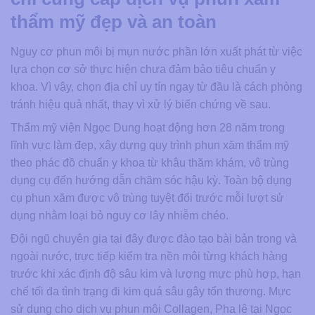
thẩm mỹ đẹp và an toàn
Nguy cơ phun môi bị mụn nước phần lớn xuất phát từ việc
lựa chọn cơ sở thực hiện chưa đảm bảo tiêu chuẩn y
khoa. Vì vậy, chọn địa chỉ uy tín ngay từ đầu là cách phòng
tránh hiệu quả nhất, thay vì xử lý biến chứng về sau.
Thẩm mỹ viện Ngọc Dung hoạt động hơn 28 năm trong
lĩnh vực làm đẹp, xây dựng quy trình phun xăm thẩm mỹ
theo phác đồ chuẩn y khoa từ khâu thăm khám, vô trùng
dụng cụ đến hướng dẫn chăm sóc hậu kỳ. Toàn bộ dụng
cụ phun xăm được vô trùng tuyệt đối trước mỗi lượt sử
dụng nhằm loại bỏ nguy cơ lây nhiễm chéo.
Đội ngũ chuyên gia tại đây được đào tạo bài bản trong và
ngoài nước, trực tiếp kiểm tra nền môi từng khách hàng
trước khi xác định độ sâu kim và lượng mực phù hợp, hạn
chế tối đa tình trạng đi kim quá sâu gây tổn thương. Mực
sử dụng cho dịch vụ phun môi Collagen, Pha lê tại Ngọc