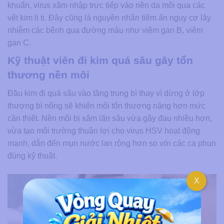
khuẩn, virus xâm nhập trực tiếp vào nền da môi qua các
vết kim li ti. Đây cũng là nguyên nhân tiềm ẩn nguy cơ lây
nhiễm các bệnh qua đường máu như viêm gan B, viêm
gan C.
Kỹ thuật viên đi kim quá sâu gây tổn
thương nền môi
Đầu kim đi quá sâu vào tầng trung bì thay vì dừng ở lớp
thượng bì nông sẽ khiến môi tổn thương nặng hơn mức
cần thiết. Nền môi bị xâm lấn sâu vừa gây đau nhiều hơn,
vừa tạo môi trường thuận lợi cho virus HSV hoạt động
mạnh, dẫn đến mụn nước lan rộng hơn so với các ca phun
đúng kỹ thuật.
X