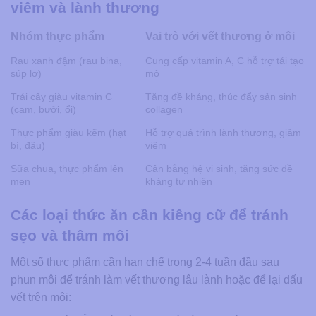
viêm và lành thương
Nhóm thực phẩm
Vai trò với vết thương ở môi
Rau xanh đậm (rau bina,
Cung cấp vitamin A, C hỗ trợ tái tạo
súp lơ)
mô
Trái cây giàu vitamin C
Tăng đề kháng, thúc đẩy sản sinh
(cam, bưởi, ổi)
collagen
Thực phẩm giàu kẽm (hạt
Hỗ trợ quá trình lành thương, giảm
bí, đậu)
viêm
Sữa chua, thực phẩm lên
Cân bằng hệ vi sinh, tăng sức đề
men
kháng tự nhiên
Các loại thức ăn cần kiêng cữ để tránh
sẹo và thâm môi
Một số thực phẩm cần hạn chế trong 2-4 tuần đầu sau
phun môi để tránh làm vết thương lâu lành hoặc để lại dấu
vết trên môi: