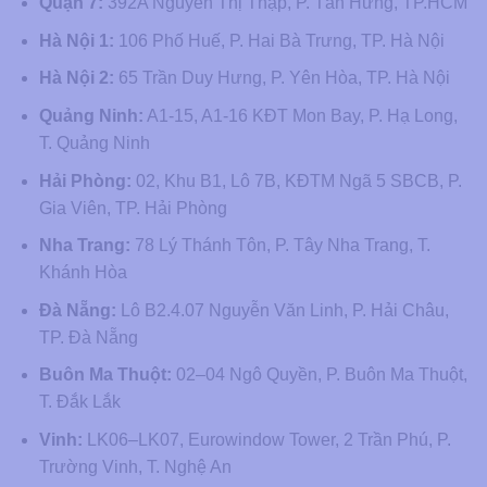
Quận 7:
392A Nguyễn Thị Thập, P. Tân Hưng, TP.HCM
Hà Nội 1:
106 Phố Huế, P. Hai Bà Trưng, TP. Hà Nội
Hà Nội 2:
65 Trần Duy Hưng, P. Yên Hòa, TP. Hà Nội
Quảng Ninh:
A1-15, A1-16 KĐT Mon Bay, P. Hạ Long,
T. Quảng Ninh
Hải Phòng:
02, Khu B1, Lô 7B, KĐTM Ngã 5 SBCB, P.
Gia Viên, TP. Hải Phòng
Nha Trang:
78 Lý Thánh Tôn, P. Tây Nha Trang, T.
Khánh Hòa
Đà Nẵng:
Lô B2.4.07 Nguyễn Văn Linh, P. Hải Châu,
TP. Đà Nẵng
Buôn Ma Thuột:
02–04 Ngô Quyền, P. Buôn Ma Thuột,
T. Đắk Lắk
Vinh:
LK06–LK07, Eurowindow Tower, 2 Trần Phú, P.
Trường Vinh, T. Nghệ An