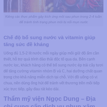
Kiêng các thực phẩm gây kích ứng môi sau phun trong 2-4 tuần
để tránh tình trạng phun môi bị nổi mụn nước
Chế độ bổ sung nước và vitamin giúp
tăng sức đề kháng
Uống đủ 1,5-2 lít nước mỗi ngày giúp môi giữ độ ẩm cần
thiết, hỗ trợ quá trình đào thải độc tố qua da. Bên cạnh
nước lọc, khách hàng có thể bổ sung nước ép trái cây tươi
để tăng cường vitamin nhóm B và C, hai dưỡng chất quan
trọng cho khả năng miễn dịch tại chỗ. Với đồ uống có vị
chua, nên dùng ống hút để tránh vết thương trên môi tiếp
xúc trực tiếp, gây đau rát kéo dài.
Thẩm mỹ viện Ngọc Dung – Địa
chỉ cung cấp dịch vụ phun xăm