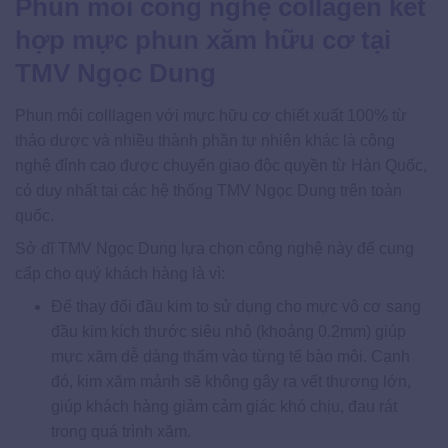
Phun môi công nghệ collagen kết
hợp mực phun xăm hữu cơ tại
TMV Ngọc Dung
Phun môi colllagen với mực hữu cơ chiết xuất 100% từ
thảo dược và nhiều thành phần tự nhiên khác là công
nghệ đỉnh cao được chuyển giao độc quyền từ Hàn Quốc,
có duy nhất tại các hệ thống TMV Ngọc Dung trên toàn
quốc.
Sở dĩ TMV Ngọc Dung lựa chọn công nghệ này để cung
cấp cho quý khách hàng là vì:
Để thay đổi đầu kim to sử dụng cho mực vô cơ sang
đầu kim kích thước siêu nhỏ (khoảng 0.2mm) giúp
mực xăm dễ dàng thấm vào từng tế bào môi. Cạnh
đó, kim xăm mảnh sẽ không gây ra vết thương lớn,
giúp khách hàng giảm cảm giác khó chịu, đau rát
trong quá trình xăm.