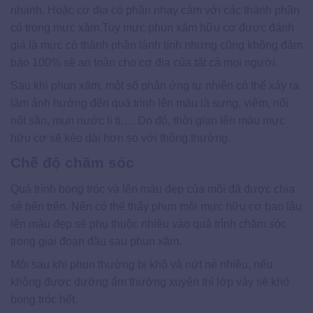
nhanh. Hoặc cơ địa có phần nhạy cảm với các thành phần
có trong mực xăm.Tuy mực phun xăm hữu cơ được đánh
giá là mực có thành phần lành tính nhưng cũng không đảm
bảo 100% sẽ an toàn cho cơ địa của tất cả mọi người.
Sau khi phun xăm, một số phản ứng tự nhiên có thể xảy ra
làm ảnh hưởng đến quá trình lên màu là sưng, viêm, nổi
nốt sần, mụn nước li ti,… Do đó, thời gian lên màu mực
hữu cơ sẽ kéo dài hơn so với thông thường.
Chế độ chăm sóc
Quá trình bong tróc và lên màu đẹp của môi đã được chia
sẻ bên trên. Nên có thể thấy phun môi mực hữu cơ bao lâu
lên màu đẹp sẽ phụ thuộc nhiều vào quá trình chăm sóc
trong giai đoạn đầu sau phun xăm.
Môi sau khi phun thường bị khô và nứt nẻ nhiều, nếu
không được dưỡng ẩm thường xuyên thì lớp vảy sẽ khó
bong tróc hết.