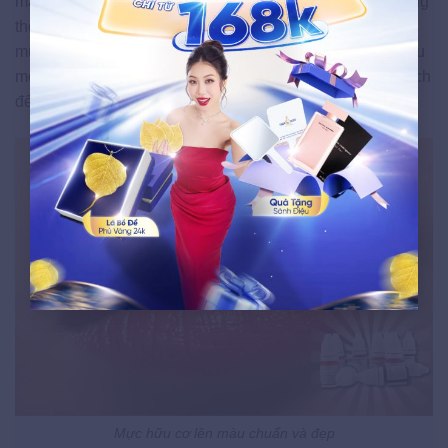
màu có thể lên tới 3 năm. Nhưng đây chắc chắn là khoảng
thời gian hợp lý, vì rất có thể sau một thời gian chị em sẽ
muốn thay đổi diện mạo cho môi đúng không? Vậy thì sau
mốc thời gian 2-3 năm thì đi
phun xăm môi
lại cũng là cách
để thay đổi sang một phong cách mới.
Mực hữu cơ lên màu chuẩn và đẹp