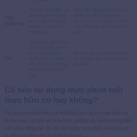
Màu lên tự nhiên, có
Màu sắc đậm nhạt không tự
độ bóng mịn và bắt
nhiên và dễ bị loang màu.
Tính
mắt. Màu không bị
Khó xóa mực xăm khi muốn
thẩm mỹ
loang lổ sau khi đã
thay đổi màu sắc khác cho
bong tróc.
môi.
Mực phun xăm hữu
cơ có giá cao hơn vì
các nguyên liệu
Mực vô cơ có giá thành thấp
Giá
chiết xuất tự nhiên
do nguyên liệu dễ tìm và dễ
đòi hỏi quy trình sản
chế biến.
xuất đặc biệt, khắt
khe.
Có nên sử dụng mực phun môi
mực hữu cơ hay không?
Từ bảng so sánh trên, có thể thấy mực phun xăm hữu cơ
là loại mực có tính an toàn hơn, không gây ảnh hưởng đến
sức khỏe tổng thể. Do đó, sử dụng mực phun môi hữu cơ
là một lựa chọn tốt cho tất cả chị em.