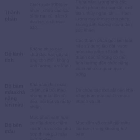
Chứa hàm lượng nhỏ các
Chiết xuất 100% tự
thành phần như oxit sắt, oxit
nhiên, chứa các sắc
Thành
titan, thủy ngân, chì,… Hàm
tố từ rau củ, sắc tố
phần
lượng này ở mức cho phép,
diazine, chất màu
không ảnh hưởng nhiều đến
azo,…
sức khỏe.
Các thành phần gốc kim loại
nếu sử dụng lâu dài, vượt
Không chứa các
mức cho phép sẽ tích tụ
Độ lành
chất độc hại, gây dị
thành độc tố trong cơ thể,
tính
ứng cho môi, không
ảnh hưởng đến chức năng
ảnh hưởng sức khỏe
của nhiều cơ quan quan
trọng
Khả năng lên màu
Độ bám
chậm, dễ trôi màu
Do chứa các oxit sắt nên khả
màu/khả
nhưng màu lên sẽ
năng bám màu và lên màu
năng
đều, nổi bật và rất tự
nhanh và tốt.
lên màu
nhiên.
Mực phun xăm hữu
cơ nếu được chăm
Mực xăm vô cơ sẽ giữ màu
Độ bền
sóc tốt và cơ địa phù
lâu hơn, trong khoảng 5-7
màu
hợp thì sẽ giữ màu
năm.
từ 2-3 năm.