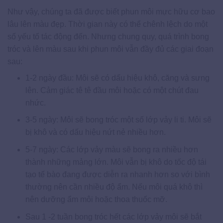
Như vậy, chúng ta đã được biết phun môi mực hữu cơ bao
lâu lên màu đẹp. Thời gian này có thể chênh lệch do một
số yếu tố tác động đến. Nhưng chung quy, quá trình bong
tróc và lên màu sau khi phun môi vẫn đầy đủ các giai đoạn
sau:
1-2 ngày đầu: Môi sẽ có dấu hiệu khô, căng và sưng
lên. Cảm giác tê tê đầu môi hoặc có một chút đau
nhức.
3-5 ngày: Môi sẽ bong tróc một số lớp vảy li ti. Môi sẽ
bị khô và có dấu hiệu nứt nẻ nhiều hơn.
5-7 ngày: Các lớp vảy màu sẽ bong ra nhiều hơn
thành những mảng lớn. Môi vẫn bị khô do tốc độ tái
tạo tế bào đang được diễn ra nhanh hơn so với bình
thường nên cần nhiều độ ẩm. Nếu môi quá khô thì
nên dưỡng ẩm môi hoặc thoa thuốc mỡ.
Sau 1 -2 tuần bong tróc hết các lớp vảy môi sẽ bắt