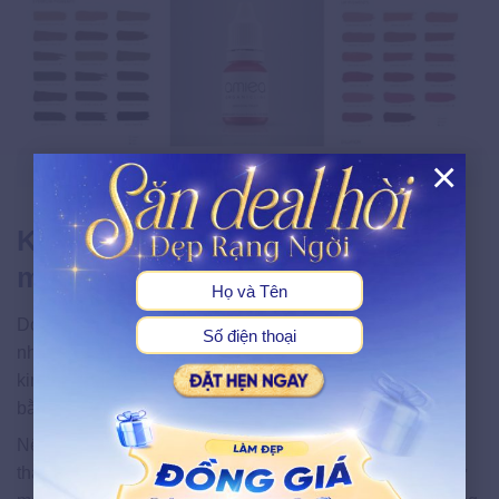
×
Mực hữu cơ sẽ lên màu chậm hơn mực vô cơ
X
Khả năng giữ màu khi phun môi
mực hữu cơ
Do mực hữu cơ phần lớn được chiết xuất tự nhiên từ
nhiều loại thực vật. Nó không chứa hoặc chứa ít các oxit
kim loại nên khả năng lên màu và giữ màu sẽ không tốt
bằng mực vô cơ.
Nếu chăm sóc tốt và cơ địa không đào thải nhanh các
thành phần trong mực phun xăm hữu cơ thì khả năng giữ