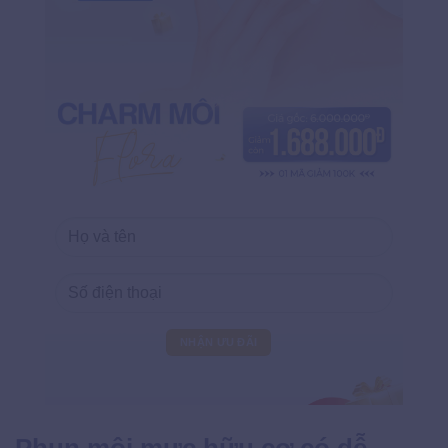
Phun môi mực hữu cơ có dễ