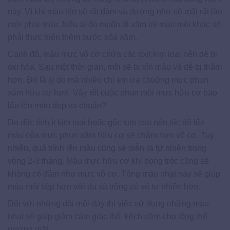
này. Vì khi màu lên sẽ rất đậm và dường như sẽ mất rất lâu
mới phai màu. Nếu ai đó muốn đi xăm lại màu môi khác sẽ
phải thực hiện thêm bước xóa xăm.
Cạnh đó, màu mực vô cơ chứa các oxit kim loại nên dễ bị
oxi hóa. Sau một thời gian, môi sẽ bị xỉn màu và dễ bị thâm
hơn. Đó là lý do mà nhiều chị em ưa chuộng mực phun
xăm hữu cơ hơn. Vậy rốt cuộc phun môi mực hữu cơ bao
lâu lên màu đẹp và chuẩn?
Do đặc tính ít kim loại hoặc gốc kim loại nên tốc độ lên
màu của mực phun xăm hữu cơ sẽ chậm hơn vô cơ. Tuy
nhiên, quá trình lên màu cũng sẽ diễn ra tự nhiên trong
vòng 2-3 tháng. Màu mực hữu cơ khi bong tróc cũng sẽ
không có đậm như mực vô cơ. Tông màu nhạt này sẽ giúp
màu môi tiệp hơn với da và trông có vẻ tự nhiên hơn.
Đối với những đôi môi dày thì việc sử dụng những màu
nhạt sẽ giúp giảm cảm giác thô, kệch cỡm cho tổng thể
gương mặt.