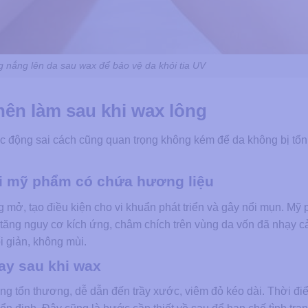
nắng lên da sau wax để bảo vệ da khỏi tia UV
nên làm sau khi wax lông
ác động sai cách cũng quan trọng không kém để da không bị tổ
i mỹ phẩm có chứa hương liệu
g mở, tạo điều kiện cho vi khuẩn phát triển và gây nổi mụn. Mỹ
tăng nguy cơ kích ứng, châm chích trên vùng da vốn đã nhạy 
i giản, không mùi.
ay sau khi wax
ang tổn thương, dễ dẫn đến trầy xước, viêm đỏ kéo dài. Thời đ