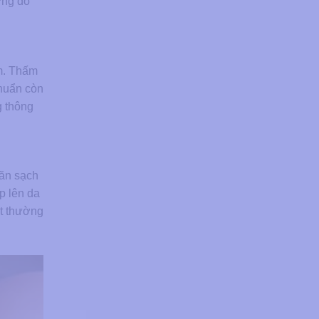
ưng đỏ
êm. Thấm
khuẩn còn
g thông
hăn sạch
p lên da
át thường