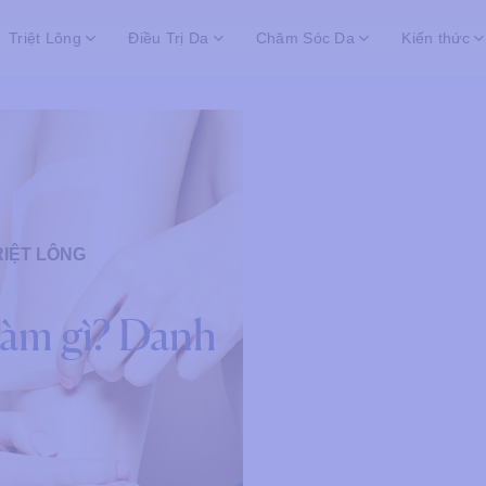
Triệt Lông
Điều Trị Da
Chăm Sóc Da
Kiến thức
RIỆT LÔNG
làm gì? Danh