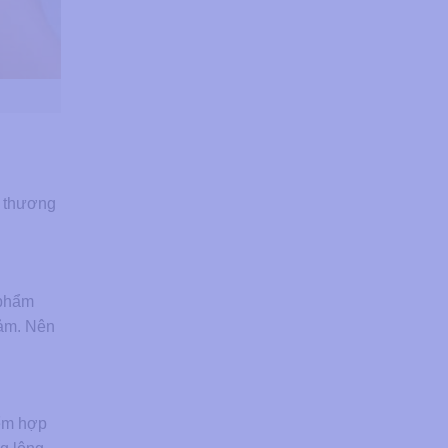
n thương
 phẩm
cảm. Nên
iểm hợp