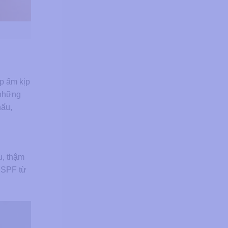
ấp ẩm kịp
 những
hấu,
u, thậm
g SPF từ