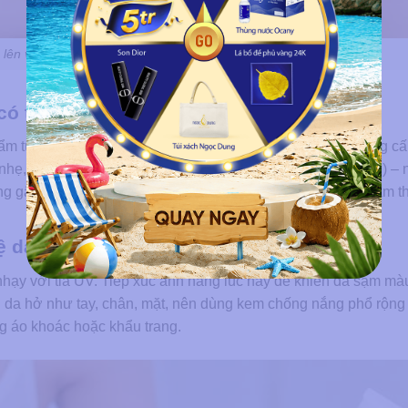
 lên vùng da sau wax để hỗ trợ giảm kích ứng
có thành phần dịu nhẹ
ẩm tự nhiên trên da, khiến da khô và dễ bong tróc nếu không c
nhẹ, chứa lô hội, rau má, hoa cúc hoặc HA (Hyaluronic Acid) –
 gây bít tắc lỗ chân lông. Thoa một lớp mỏng, để da tự thẩm t
 da khỏi tia UV
nhạy với tia UV. Tiếp xúc ánh nắng lúc này dễ khiến da sạm mà
ng da hở như tay, chân, mặt, nên dùng kem chống nắng phổ rộn
ng áo khoác hoặc khẩu trang.