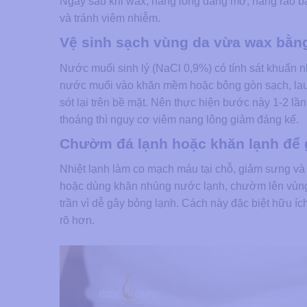
Ngay sau khi wax, nang lông đang mở, hàng rào b
và tránh viêm nhiễm.
Vệ sinh sạch vùng da vừa wax bằn
Nước muối sinh lý (NaCl 0,9%) có tính sát khuẩn 
nước muối vào khăn mềm hoặc bông gòn sạch, lau n
sót lại trên bề mặt. Nên thực hiện bước này 1-2 lần
thoáng thì nguy cơ viêm nang lông giảm đáng kể.
Chườm đá lạnh hoặc khăn lạnh để 
Nhiệt lạnh làm co mạch máu tại chỗ, giảm sưng và 
hoặc dùng khăn nhúng nước lạnh, chườm lên vùng 
trần vì dễ gây bỏng lạnh. Cách này đặc biệt hữu í
rõ hơn.