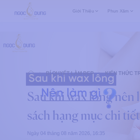
Bỏ
Giới Thiệu
Phun Xăm
qua
nội
dung
KIẾN THỨC T
BÍ QUYẾT LÀM ĐẸP
Sau khi wax lông nên 
sách hạng mục chi tiết
Ngày 04 tháng 08 năm 2026, 16:35