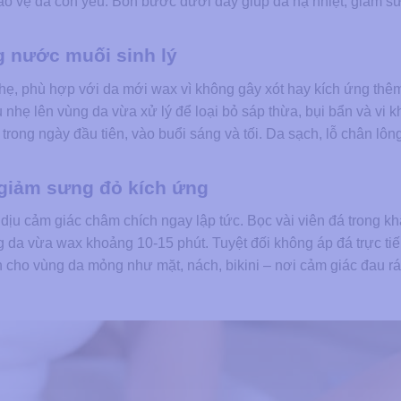
ảo vệ da còn yếu. Bốn bước dưới đây giúp da hạ nhiệt, giảm s
g nước muối sinh lý
nhẹ, phù hợp với da mới wax vì không gây xót hay kích ứng th
hẹ lên vùng da vừa xử lý để loại bỏ sáp thừa, bụi bẩn và vi 
 trong ngày đầu tiên, vào buổi sáng và tối. Da sạch, lỗ chân lôn
giảm sưng đỏ kích ứng
dịu cảm giác châm chích ngay lập tức. Bọc vài viên đá trong k
da vừa wax khoảng 10-15 phút. Tuyệt đối không áp đá trực tiế
ch cho vùng da mỏng như mặt, nách, bikini – nơi cảm giác đau r