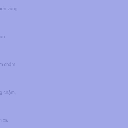
hiến vùng
mụn
làm chậm
ng chậm,
h xa