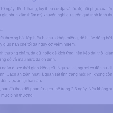
10 ngày đến 1 tháng, tùy theo cơ địa và tốc độ hồi phục của từ
 gia phun xăm thẩm mỹ khuyến nghị dựa trên quá trình lành t
c:
vết thương hở, lớp biểu bì chưa khép miệng, dễ bị tác động bởi
ày giúp hạn chế tối đa nguy cơ viêm nhiễm.
nh thương chậm, da dữ hoặc dễ kích ứng, nên kéo dài thời gian
sưng đỏ và màu mực đã ổn định.
t ngắn được thời gian kiêng cữ. Ngược lại, người có tiền sử dị
nh. Cách an toàn nhất là quan sát tình trạng môi: khi không cò
đến việc ăn lại hải sản.
c, sau đó theo dõi phản ứng cơ thể trong 2-3 ngày. Nếu không xu
ề mức bình thường.