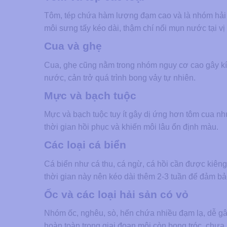
Tôm, tép chứa hàm lượng đạm cao và là nhóm hải s
môi sưng tấy kéo dài, thậm chí nổi mụn nước tại vị 
Cua và ghẹ
Cua, ghẹ cũng nằm trong nhóm nguy cơ cao gây kí
nước, cản trở quá trình bong vảy tự nhiên.
Mực và bạch tuộc
Mực và bạch tuộc tuy ít gây dị ứng hơn tôm cua n
thời gian hồi phục và khiến môi lâu ổn định màu.
Các loại cá biển
Cá biển như cá thu, cá ngừ, cá hồi cần được kiên
thời gian này nên kéo dài thêm 2-3 tuần để đảm bảo
Ốc và các loại hải sản có vỏ
Nhóm ốc, nghêu, sò, hến chứa nhiều đạm lạ, dễ gâ
hoàn toàn trong giai đoạn môi còn bong tróc, chưa