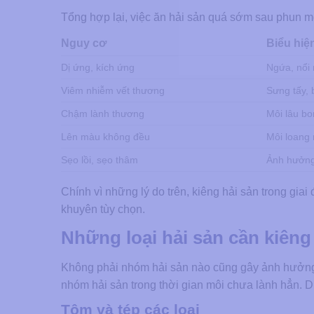
Tổng hợp lại, việc ăn hải sản quá sớm sau phun mô
Nguy cơ
Biểu hiệ
Dị ứng, kích ứng
Ngứa, nổi
Viêm nhiễm vết thương
Sưng tấy, 
Chậm lành thương
Môi lâu bo
Lên màu không đều
Môi loang
Sẹo lồi, sẹo thâm
Ảnh hưởng
Chính vì những lý do trên, kiêng hải sản trong gi
khuyên tùy chọn.
Những loại hải sản cần kiêng
Không phải nhóm hải sản nào cũng gây ảnh hưởng 
nhóm hải sản trong thời gian môi chưa lành hẳn. Dư
Tôm và tép các loại