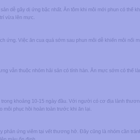
ản dễ gây dị ứng bậc nhất. Ăn tôm khi môi mới phun có thể k
trí vừa lên mực.
ch ứng. Việc ăn cua quá sớm sau phun môi dễ khiến môi nổi 
hưng vẫn thuộc nhóm hải sản có tính hàn. Ăn mực sớm có thể 
g trong khoảng 10-15 ngày đầu. Với người có cơ địa lành thươ
 môi phục hồi hoàn toàn trước khi ăn lại.
y phản ứng viêm tại vết thương hở. Đây cũng là nhóm cần trán
 lên màu ổn định.