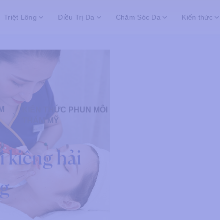
Triệt Lông
Điều Trị Da
Chăm Sóc Da
Kiến thức
M
KIẾN THỨC PHUN MÔI
THẨM MỸ
 kiêng hải
ng