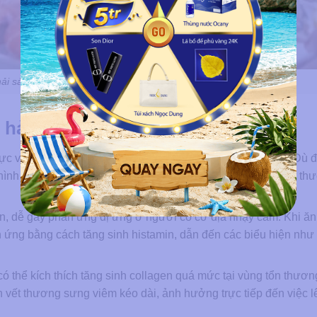
ải sản sau phun môi từ 10-30 ngày
n hải sản sau khi phun xăm môi?
ực vào lớp biểu bì hoặc trung bì nông của môi để tạo màu. Dù 
 hình thành hàng nghìn tổn thương vi điểm, tương tự một vết t
n, dễ gây phản ứng dị ứng ở người có cơ địa nhạy cảm. Khi ăn
n ứng bằng cách tăng sinh histamin, dẫn đến các biểu hiện nh
ó thể kích thích tăng sinh collagen quá mức tại vùng tổn thươn
n vết thương sưng viêm kéo dài, ảnh hưởng trực tiếp đến việc 