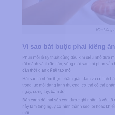
Nên kiêng h
Vì sao bắt buộc phải kiêng ă
Phun môi là kỹ thuật dùng đầu kim siêu nhỏ đưa m
rất mảnh và ít xâm lấn, vùng môi sau khi phun vẫn
cần thời gian để tái tạo mô.
Hải sản là nhóm thực phẩm giàu đạm và có tính hà
trong lúc môi đang lành thương, cơ thể có thể phả
ngáy, sưng tấy, bầm đỏ.
Bên cạnh đó, hải sản còn được ghi nhận là yếu tố c
này làm tăng nguy cơ hình thành sẹo lồi hoặc khiế
môi.