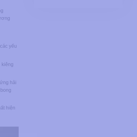
ng
hương
 các yếu
 kiêng
 ứng hải
n bong
ất hiện