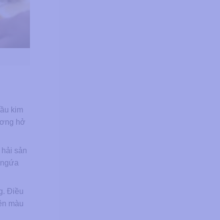
đầu kim
hương hở
 hải sản
ư ngứa
g. Điều
lên màu