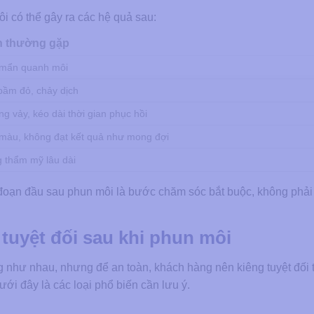
i có thể gây ra các hệ quả sau:
n thường gặp
 mẩn quanh môi
bầm đỏ, chảy dịch
ng vảy, kéo dài thời gian phục hồi
 màu, không đạt kết quả như mong đợi
 thẩm mỹ lâu dài
ai đoạn đầu sau phun môi là bước chăm sóc bắt buộc, không phải
 tuyệt đối sau khi phun môi
như nhau, nhưng để an toàn, khách hàng nên kiêng tuyệt đối 
ới đây là các loại phổ biến cần lưu ý.