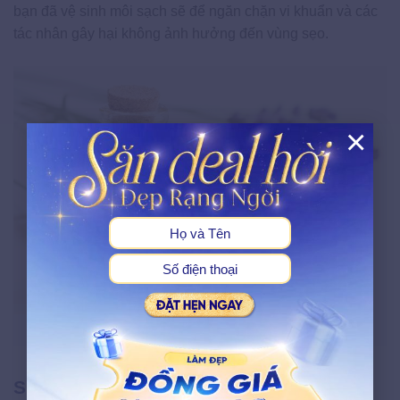
bạn đã vệ sinh môi sạch sẽ để ngăn chặn vi khuẩn và các
tác nhân gây hại không ảnh hưởng đến vùng sẹo.
×
X
Dùng tinh dầu hoa oải hương để điều trị sẹo lồi ở môi
Sử dụng thuốc bôi trị sẹo môi