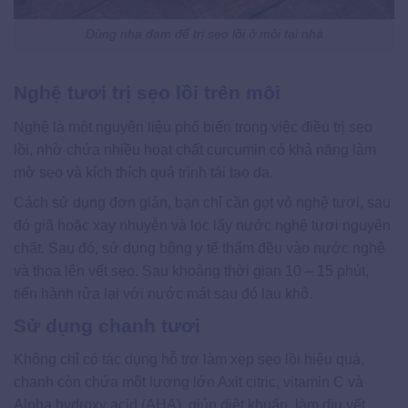
Dùng nha đam để trị sẹo lồi ở môi tại nhà
Nghệ tươi trị sẹo lồi trên môi
Nghệ là một nguyên liệu phổ biến trong việc điều trị sẹo
lồi, nhờ chứa nhiều hoạt chất curcumin có khả năng làm
mờ sẹo và kích thích quá trình tái tạo da.
Cách sử dụng đơn giản, bạn chỉ cần gọt vỏ nghệ tươi, sau
đó giã hoặc xay nhuyễn và lọc lấy nước nghệ tươi nguyên
chất. Sau đó, sử dụng bông y tế thấm đều vào nước nghệ
và thoa lên vết sẹo. Sau khoảng thời gian 10 – 15 phút,
tiến hành rửa lại với nước mát sau đó lau khô.
Sử dụng chanh tươi
Không chỉ có tác dụng hỗ trợ làm xẹp sẹo lồi hiệu quả,
chanh còn chứa một lượng lớn Axit citric, vitamin C và
Alpha hydroxy acid (AHA), giúp diệt khuẩn, làm dịu vết