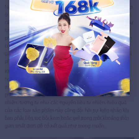
Ngoài việc sử dụng các nguyên liệu tự nhiên được đề cập
ở trên để làm giảm sẹo môi lồi mới hình thành trên môi,
các sản phẩm đặc trị như kem và gel cũng được xem là sự
lựa chọn hàng đầu của nhiều chị em nếu không may mắc
phải tình trạng này. Những sản phẩm này đã được nghiên
cứu và phát triển với các thành phần tự nhiên và không
gây hại, mang lại hiệu quả cao trong việc trị sẹo lồi với chi
phí trị liệu khá thấp.
Khi được thẩm thấu vào da, các thành phần trong kem
hoặc gel sẽ ngăn chặn quá trình tăng sinh collagen bên
trong da, từ đó làm mềm nhân sẹo và nhanh chóng khôi
phục đôi môi căng mịn và đều màu như ban đầu. Tuy
nhiên, tương tự như các nguyên liệu tự nhiên, hiệu quả
của các loại sản phẩm này cũng đòi hỏi sự kiên nhẫn khi
bạn phải liên tục bôi kem hoặc gel trong một khoảng thời
gian nhất định để có kết quả như mong muốn.