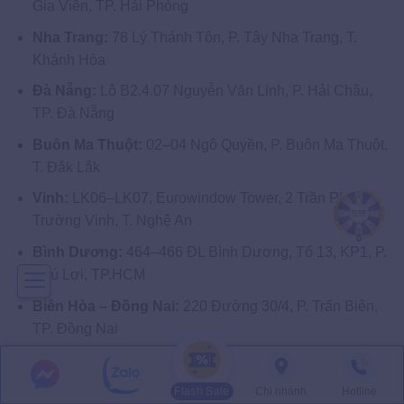
Gia Viên, TP. Hải Phòng
Nha Trang:
78 Lý Thánh Tôn, P. Tây Nha Trang, T.
Khánh Hòa
Đà Nẵng:
Lô B2.4.07 Nguyễn Văn Linh, P. Hải Châu,
TP. Đà Nẵng
Buôn Ma Thuột:
02–04 Ngô Quyền, P. Buôn Ma Thuột,
T. Đắk Lắk
Vinh:
LK06–LK07, Eurowindow Tower, 2 Trần Phú, P.
Trường Vinh, T. Nghệ An
Bình Dương:
464–466 ĐL Bình Dương, Tổ 13, KP1, P.
Phú Lợi, TP.HCM
Biên Hòa – Đồng Nai:
220 Đường 30/4, P. Trấn Biên,
TP. Đồng Nai
Bà Rịa – Vũng Tàu:
157 Nam Kỳ Khởi Nghĩa, P. Vũng
Tàu, TP.HCM
Flash Sale
Chi nhánh
Hotline