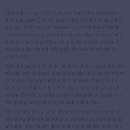
Công nghệ Laser CO2 Fractional hoạt động bằng cách
phát ra tia laser CO2 với bước sóng 10.600 nm, tác động
trực tiếp lên bề mặt da. Tia laser này mang theo nhiệt độ
cao, có khả năng là sẹo lồi ở môi, phá hủy các tế bào mô
da bị tổn thương và đồng thời phá vỡ liên kết của các tế
bào sừng lão hóa mà không gây tổn hại cho các mô da
xung quanh.
Quá trình này kích thích sự tái tạo tự nhiên của cơ thể, thúc
đẩy sản xuất collagen, tăng cường liên kết giữa các tế bào
và tạo ra tế bào mới để thay thế cho lớp tế bào cũ bị hư
tổn. Chỉ sau 1 liệu trình điều trị, bạn có thể nhận thấy vết
sẹo mờ đi rõ rệt, giúp bạn nhanh chóng lấy lại làn da mịn
màng trắng sáng, và sự tự tin đã bị mất từ lâu.
Để biết thêm thông tin chi tiết về dịch vụ điều trị sẹo lồi ở
môi, đừng quên để lại thông tin của bạn qua form đăng ký
bên dưới đây, chuyên gia của chúng tôi sẽ liên hệ tư vấn