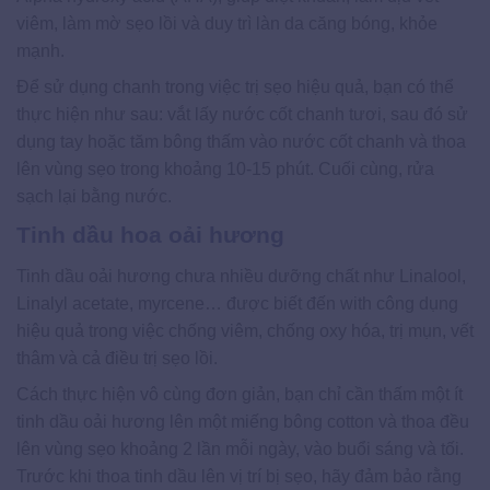
viêm, làm mờ sẹo lồi và duy trì làn da căng bóng, khỏe
mạnh.
Để sử dụng chanh trong việc trị sẹo hiệu quả, bạn có thể
thực hiện như sau: vắt lấy nước cốt chanh tươi, sau đó sử
dụng tay hoặc tăm bông thấm vào nước cốt chanh và thoa
lên vùng sẹo trong khoảng 10-15 phút. Cuối cùng, rửa
sạch lại bằng nước.
Tinh dầu hoa oải hương
Tinh dầu oải hương chưa nhiều dưỡng chất như Linalool,
Linalyl acetate, myrcene… được biết đến with công dụng
hiệu quả trong việc chống viêm, chống oxy hóa, trị mụn, vết
thâm và cả điều trị sẹo lồi.
Cách thực hiện vô cùng đơn giản, bạn chỉ cần thấm một ít
tinh dầu oải hương lên một miếng bông cotton và thoa đều
lên vùng sẹo khoảng 2 lần mỗi ngày, vào buổi sáng và tối.
Trước khi thoa tinh dầu lên vị trí bị sẹo, hãy đảm bảo rằng