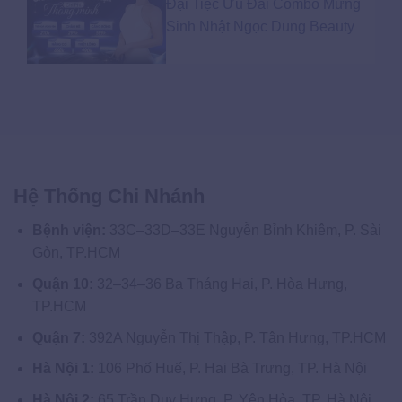
Đại Tiệc Ưu Đãi Combo Mừng
Sinh Nhật Ngọc Dung Beauty
Hệ Thống Chi Nhánh
Bệnh viện:
33C–33D–33E Nguyễn Bỉnh Khiêm, P. Sài
Gòn, TP.HCM
Quận 10:
32–34–36 Ba Tháng Hai, P. Hòa Hưng,
TP.HCM
Quận 7:
392A Nguyễn Thị Thập, P. Tân Hưng, TP.HCM
Hà Nội 1:
106 Phố Huế, P. Hai Bà Trưng, TP. Hà Nội
Hà Nội 2:
65 Trần Duy Hưng, P. Yên Hòa, TP. Hà Nội