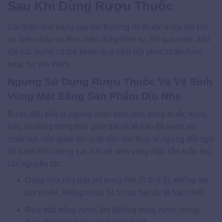
Sau Khi Dùng Rượu Thuốc
Cải thiện tình trạng sau tổn thương do thuốc rượu đòi hỏi
sự kiên nhẫn và thực hiện đúng trình tự. Bỏ qua hoặc đảo
lộn các bước có thể khiến quá trình hồi phục chậm hơn
hoặc hư tổn thêm.
Ngưng Sử Dụng Rượu Thuốc Và Vệ Sinh
Vùng Mặt Bằng Sản Phẩm Dịu Nhẹ
Bước đầu tiên là ngừng hoàn toàn việc dùng thuốc rượu.
Nếu đã dùng trong thời gian dài và tế bào đã quen với
corticoid, nên giảm tần suất dần dần thay vì ngừng đột ngột
để tránh hội chứng cai. Khi vệ sinh vùng mặt, cần tuân thủ
các nguyên tắc:
Dùng sữa rửa mặt pH trung tính (5.0–5.5), không tạo
bọt nhiều, không chứa SLS hay hạt tẩy tế bào chết
Rửa mặt bằng nước ấm (không dùng nước nóng),