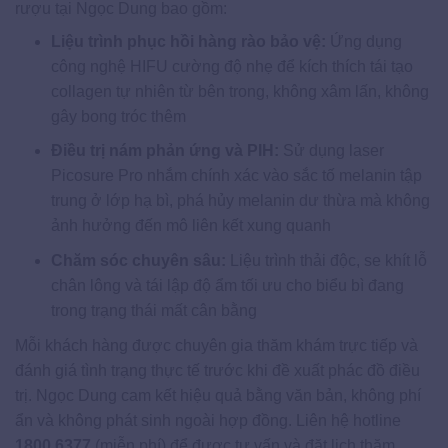
rượu tại Ngọc Dung bao gồm:
Liệu trình phục hồi hàng rào bảo vệ:
Ứng dụng
công nghệ HIFU cường độ nhẹ để kích thích tái tạo
collagen tự nhiên từ bên trong, không xâm lấn, không
gây bong tróc thêm
Điều trị nám phản ứng và PIH:
Sử dụng laser
Picosure Pro nhắm chính xác vào sắc tố melanin tập
trung ở lớp hạ bì, phá hủy melanin dư thừa mà không
ảnh hưởng đến mô liên kết xung quanh
Chăm sóc chuyên sâu:
Liệu trình thải độc, se khít lỗ
chân lông và tái lập độ ẩm tối ưu cho biểu bì đang
trong trạng thái mất cân bằng
Mỗi khách hàng được chuyên gia thăm khám trực tiếp và
đánh giá tình trạng thực tế trước khi đề xuất phác đồ điều
trị. Ngọc Dung cam kết hiệu quả bằng văn bản, không phí
ẩn và không phát sinh ngoài hợp đồng. Liên hệ hotline
1800 6377
(miễn phí) để được tư vấn và đặt lịch thăm