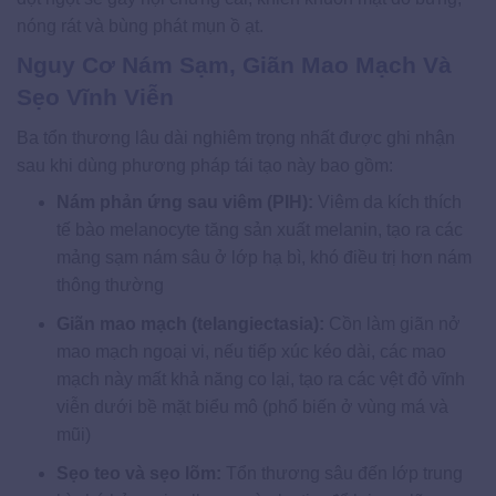
nóng rát và bùng phát mụn ồ ạt.
Nguy Cơ Nám Sạm, Giãn Mao Mạch Và
Sẹo Vĩnh Viễn
Ba tổn thương lâu dài nghiêm trọng nhất được ghi nhận
sau khi dùng phương pháp tái tạo này bao gồm:
Nám phản ứng sau viêm (PIH):
Viêm da kích thích
tế bào melanocyte tăng sản xuất melanin, tạo ra các
mảng sạm nám sâu ở lớp hạ bì, khó điều trị hơn nám
thông thường
Giãn mao mạch (telangiectasia):
Cồn làm giãn nở
mao mạch ngoại vi, nếu tiếp xúc kéo dài, các mao
mạch này mất khả năng co lại, tạo ra các vệt đỏ vĩnh
viễn dưới bề mặt biểu mô (phổ biến ở vùng má và
mũi)
Sẹo teo và sẹo lõm:
Tổn thương sâu đến lớp trung