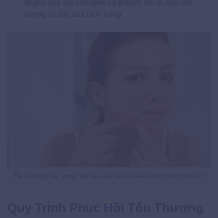
bì phá hủy sợi collagen và elastin, để lại sẹo lõm
tương tự sẹo sau mụn nặng
Da bị nóng rát, sưng tấy và xuất hiện nhiều mụn nước nhỏ li ti
Quy Trình Phục Hồi Tổn Thương