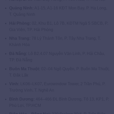
Quảng Ninh:
A1-15, A1-16 KĐT Mon Bay, P. Hạ Long,
T. Quảng Ninh
Hải Phòng:
02, Khu B1, Lô 7B, KĐTM Ngã 5 SBCB, P.
Gia Viên, TP. Hải Phòng
Nha Trang:
78 Lý Thánh Tôn, P. Tây Nha Trang, T.
Khánh Hòa
Đà Nẵng:
Lô B2.4.07 Nguyễn Văn Linh, P. Hải Châu,
TP. Đà Nẵng
Buôn Ma Thuột:
02–04 Ngô Quyền, P. Buôn Ma Thuột,
T. Đắk Lắk
Vinh:
LK06–LK07, Eurowindow Tower, 2 Trần Phú, P.
Trường Vinh, T. Nghệ An
Bình Dương:
464–466 ĐL Bình Dương, Tổ 13, KP1, P.
Phú Lợi, TP.HCM