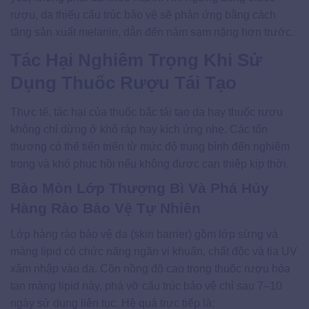
rượu, da thiếu cấu trúc bảo vệ sẽ phản ứng bằng cách
tăng sản xuất melanin, dẫn đến nám sạm nặng hơn trước.
Tác Hại Nghiêm Trọng Khi Sử
Dụng Thuốc Rượu Tái Tạo
Thực tế, tác hại của thuốc bắc tái tạo da hay thuốc rượu
không chỉ dừng ở khô ráp hay kích ứng nhẹ. Các tổn
thương có thể tiến triển từ mức độ trung bình đến nghiêm
trọng và khó phục hồi nếu không được can thiệp kịp thời.
Bào Mòn Lớp Thượng Bì Và Phá Hủy
Hàng Rào Bảo Vệ Tự Nhiên
Lớp hàng rào bảo vệ da (skin barrier) gồm lớp sừng và
màng lipid có chức năng ngăn vi khuẩn, chất độc và tia UV
xâm nhập vào da. Cồn nồng độ cao trong thuốc rượu hòa
tan màng lipid này, phá vỡ cấu trúc bảo vệ chỉ sau 7–10
ngày sử dụng liên tục. Hệ quả trực tiếp là: