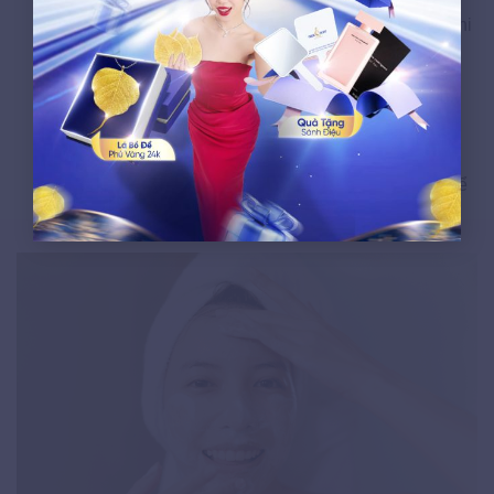
Đội mũ rộng vành (ít nhất 7 cm) và đeo khẩu trang khi
ra đường
Hạn chế tiếp xúc trực tiếp với nắng trong khung giờ
10 giờ sáng đến 4 giờ chiều
Ưu tiên kem chống nắng khoáng chất (mineral
sunscreen) chứa zinc oxide hoặc titanium dioxide để
giảm kích ứng