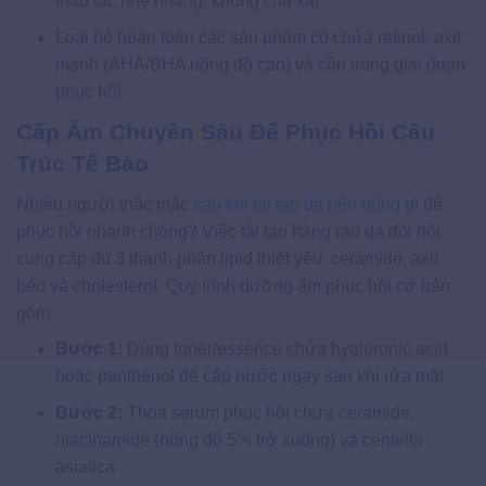
thao tác nhẹ nhàng, không chà xát
Loại bỏ hoàn toàn các sản phẩm có chứa retinol, axit
mạnh (AHA/BHA nồng độ cao) và cồn trong giai đoạn
phục hồi
Cấp Ẩm Chuyên Sâu Để Phục Hồi Cấu
Trúc Tế Bào
Nhiều người thắc mắc
sau khi tái tạo da nên dùng gì
để
phục hồi nhanh chóng? Việc tái tạo hàng rào da đòi hỏi
cung cấp đủ 3 thành phần lipid thiết yếu: ceramide, axit
béo và cholesterol. Quy trình dưỡng ẩm phục hồi cơ bản
gồm:
Bước 1:
Dùng toner/essence chứa hyaluronic acid
hoặc panthenol để cấp nước ngay sau khi rửa mặt
Bước 2:
Thoa serum phục hồi chứa ceramide,
niacinamide (nồng độ 5% trở xuống) và centella
asiatica