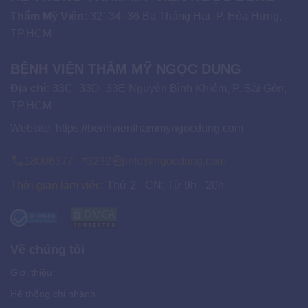
Thẩm Mỹ Viện:
32–34–36 Ba Tháng Hai, P. Hòa Hưng,
TP.HCM
BỆNH VIỆN THẨM MỸ NGỌC DUNG
Địa chỉ:
33C–33D–33E Nguyễn Bỉnh Khiêm, P. Sài Gòn,
TP.HCM
Website:
https://benhvienthammyngocdung.com
18006377 - *3232
info@ngocdung.com
Thời gian làm việc:
Thứ 2 - CN: Từ 9h - 20h
Về chúng tôi
Giới thiệu
Hệ thống chi nhánh