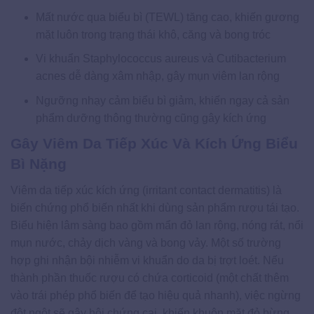
Mất nước qua biểu bì (TEWL) tăng cao, khiến gương
mặt luôn trong trạng thái khô, căng và bong tróc
Vi khuẩn Staphylococcus aureus và Cutibacterium
acnes dễ dàng xâm nhập, gây mụn viêm lan rộng
Ngưỡng nhạy cảm biểu bì giảm, khiến ngay cả sản
phẩm dưỡng thông thường cũng gây kích ứng
Gây Viêm Da Tiếp Xúc Và Kích Ứng Biểu
Bì Nặng
Viêm da tiếp xúc kích ứng (irritant contact dermatitis) là
biến chứng phổ biến nhất khi dùng sản phẩm rượu tái tạo.
Biểu hiện lâm sàng bao gồm mẩn đỏ lan rộng, nóng rát, nổi
mụn nước, chảy dịch vàng và bong vảy. Một số trường
hợp ghi nhận bội nhiễm vi khuẩn do da bị trợt loét. Nếu
thành phần thuốc rượu có chứa corticoid (một chất thêm
vào trái phép phổ biến để tạo hiệu quả nhanh), việc ngừng
đột ngột sẽ gây hội chứng cai, khiến khuôn mặt đỏ bừng,