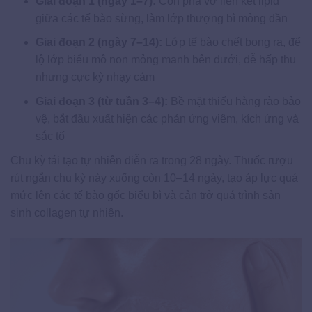
Giai đoạn 1 (ngày 1–7):
Cồn phá vỡ liên kết lipid
giữa các tế bào sừng, làm lớp thượng bì mỏng dần
Giai đoạn 2 (ngày 7–14):
Lớp tế bào chết bong ra, để
lộ lớp biểu mô non mỏng manh bên dưới, dễ hấp thu
nhưng cực kỳ nhạy cảm
Giai đoạn 3 (từ tuần 3–4):
Bề mặt thiếu hàng rào bảo
vệ, bắt đầu xuất hiện các phản ứng viêm, kích ứng và
sắc tố
Chu kỳ tái tạo tự nhiên diễn ra trong 28 ngày. Thuốc rượu
rút ngắn chu kỳ này xuống còn 10–14 ngày, tạo áp lực quá
mức lên các tế bào gốc biểu bì và cản trở quá trình sản
sinh collagen tự nhiên.