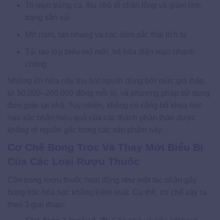
Trị mụn trứng cá, thu nhỏ lỗ chân lông và giảm tình
trạng sần sùi
Mờ nám, tàn nhang và các đốm sắc thái tích tụ
Tái tạo lớp biểu mô mới, trẻ hóa diện mạo nhanh
chóng
Những lời hứa này thu hút người dùng bởi mức giá thấp,
từ 50.000–200.000 đồng mỗi lọ, và phương pháp sử dụng
đơn giản tại nhà. Tuy nhiên, không có công bố khoa học
nào xác nhận hiệu quả của các thành phần thảo dược
không rõ nguồn gốc trong các sản phẩm này.
Cơ Chế Bong Tróc Và Thay Mới Biểu Bì
Của Các Loại Rượu Thuốc
Cồn trong rượu thuốc hoạt động như một tác nhân gây
bong tróc hóa học không kiểm soát. Cụ thể, cơ chế xảy ra
theo 3 giai đoạn: