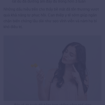
rát dù đã dưỡng ẩm đầy đủ trong hơn 3 tuần
Những dấu hiệu trên cho thấy bề mặt đã tổn thương vượt
quá khả năng tự phục hồi. Can thiệp y tế sớm giúp ngăn
chặn biến chứng lâu dài như sẹo vĩnh viễn và nám hạ bì
khó điều trị.
Bảo vệ da tuyệt đối bằng kem chống nắng phổ rộng