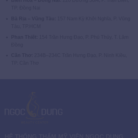
Biên Hòa – Đồng Nai:
220 Đường 30/4, P. Trấn Biên,
TP. Đồng Nai
Bà Rịa – Vũng Tàu:
157 Nam Kỳ Khởi Nghĩa, P. Vũng
Tàu, TP.HCM
Phan Thiết:
154 Trần Hưng Đạo, P. Phú Thủy, T. Lâm
Đồng
Cần Thơ:
234B–234C Trần Hưng Đạo, P. Ninh Kiều,
TP. Cần Thơ
HỆ THỐNG THẨM MỸ VIỆN NGỌC DUNG