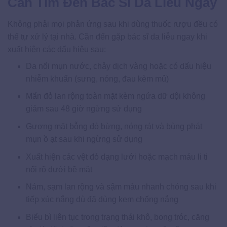
Cần Tìm Đến Bác Sĩ Da Liễu Ngay
Không phải mọi phản ứng sau khi dùng thuốc rượu đều có
thể tự xử lý tại nhà. Cần đến gặp bác sĩ da liễu ngay khi
xuất hiện các dấu hiệu sau:
Da nổi mụn nước, chảy dịch vàng hoặc có dấu hiệu
nhiễm khuẩn (sưng, nóng, đau kèm mủ)
Mẩn đỏ lan rộng toàn mặt kèm ngứa dữ dội không
giảm sau 48 giờ ngừng sử dụng
Gương mặt bỗng đỏ bừng, nóng rát và bùng phát
mụn ồ ạt sau khi ngừng sử dụng
Xuất hiện các vệt đỏ dạng lưới hoặc mạch máu li ti
nổi rõ dưới bề mặt
Nám, sạm lan rộng và sậm màu nhanh chóng sau khi
tiếp xúc nắng dù đã dùng kem chống nắng
Biểu bì liên tục trong trạng thái khô, bong tróc, căng