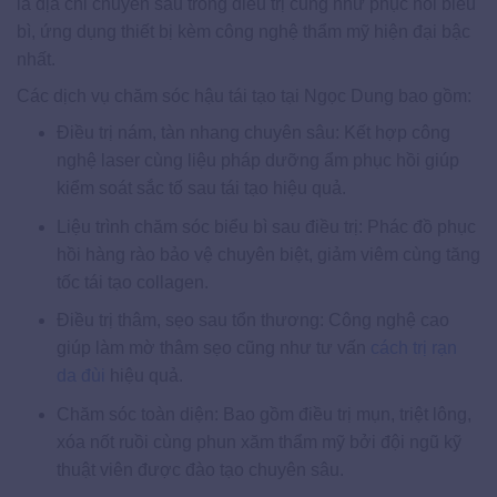
là địa chỉ chuyên sâu trong điều trị cũng như phục hồi biểu
bì, ứng dụng thiết bị kèm công nghệ thẩm mỹ hiện đại bậc
nhất.
Các dịch vụ chăm sóc hậu tái tạo tại Ngọc Dung bao gồm:
Điều trị nám, tàn nhang chuyên sâu: Kết hợp công
nghệ laser cùng liệu pháp dưỡng ẩm phục hồi giúp
kiểm soát sắc tố sau tái tạo hiệu quả.
Liệu trình chăm sóc biểu bì sau điều trị: Phác đồ phục
hồi hàng rào bảo vệ chuyên biệt, giảm viêm cùng tăng
tốc tái tạo collagen.
Điều trị thâm, sẹo sau tổn thương: Công nghệ cao
giúp làm mờ thâm sẹo cũng như tư vấn
cách trị rạn
da đùi
hiệu quả.
Chăm sóc toàn diện: Bao gồm điều trị mụn, triệt lông,
xóa nốt ruồi cùng phun xăm thẩm mỹ bởi đội ngũ kỹ
thuật viên được đào tạo chuyên sâu.