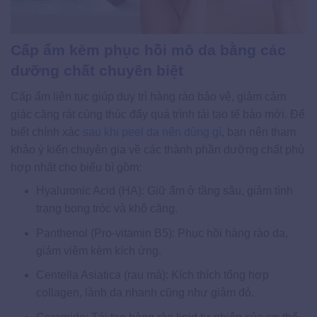
Cấp ẩm kèm phục hồi mô da bằng các
dưỡng chất chuyên biệt
Cấp ẩm liên tục giúp duy trì hàng rào bảo vệ, giảm cảm
giác căng rát cùng thúc đẩy quá trình tái tạo tế bào mới. Để
biết chính xác
sau khi peel da nên dùng gì
, bạn nên tham
khảo ý kiến chuyên gia về các thành phần dưỡng chất phù
hợp nhất cho biểu bì gồm:
Hyaluronic Acid (HA): Giữ ẩm ở tầng sâu, giảm tình
trạng bong tróc và khô căng.
Panthenol (Pro-vitamin B5): Phục hồi hàng rào da,
giảm viêm kèm kích ứng.
Centella Asiatica (rau má): Kích thích tổng hợp
collagen, lành da nhanh cũng như giảm đỏ.