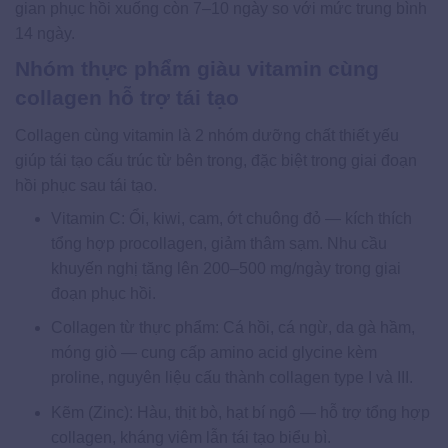
gian phục hồi xuống còn 7–10 ngày so với mức trung bình
14 ngày.
Nhóm thực phẩm giàu vitamin cùng
collagen hỗ trợ tái tạo
Collagen cùng vitamin là 2 nhóm dưỡng chất thiết yếu
giúp tái tạo cấu trúc từ bên trong, đặc biệt trong giai đoạn
hồi phục sau tái tạo.
Vitamin C: Ổi, kiwi, cam, ớt chuông đỏ — kích thích
tổng hợp procollagen, giảm thâm sạm. Nhu cầu
khuyến nghị tăng lên 200–500 mg/ngày trong giai
đoạn phục hồi.
Collagen từ thực phẩm: Cá hồi, cá ngừ, da gà hầm,
móng giò — cung cấp amino acid glycine kèm
proline, nguyên liệu cấu thành collagen type I và III.
Kẽm (Zinc): Hàu, thịt bò, hạt bí ngô — hỗ trợ tổng hợp
collagen, kháng viêm lẫn tái tạo biểu bì.