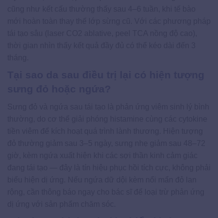
cũng như kết cấu thường thấy sau 4–6 tuần, khi tế bào
mới hoàn toàn thay thế lớp sừng cũ. Với các phương pháp
tái tạo sâu (laser CO2 ablative, peel TCA nồng độ cao),
thời gian nhìn thấy kết quả đầy đủ có thể kéo dài đến 3
tháng.
Tại sao da sau điều trị lại có hiện tượng
sưng đỏ hoặc ngứa?
Sưng đỏ và ngứa sau tái tạo là phản ứng viêm sinh lý bình
thường, do cơ thể giải phóng histamine cùng các cytokine
tiền viêm để kích hoạt quá trình lành thương. Hiện tượng
đỏ thường giảm sau 3–5 ngày, sưng nhẹ giảm sau 48–72
giờ, kèm ngứa xuất hiện khi các sợi thần kinh cảm giác
đang tái tạo — đây là tín hiệu phục hồi tích cực, không phải
biểu hiện dị ứng. Nếu ngứa dữ dội kèm nổi mẩn đỏ lan
rộng, cần thông báo ngay cho bác sĩ để loại trừ phản ứng
dị ứng với sản phẩm chăm sóc.