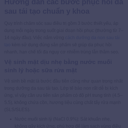
Hướng dẫn các bước phục hồi da
sau tái tạo chuẩn y khoa
Quy trình chăm sóc sau điều trị gồm 3 bước thiết yếu, áp
dụng mỗi ngày trong suốt giai đoạn hồi phục (thường từ 7–
14 ngày đầu). Việc nắm vững
cách dưỡng da non sau tái
tạo
kèm sử dụng đúng sản phẩm sẽ giúp da phục hồi
nhanh, hạn chế tối đa nguy cơ nhiễm trùng lẫn thâm sẹo.
Vệ sinh mặt dịu nhẹ bằng nước muối
sinh lý hoặc sữa rửa mặt
Vệ sinh bề mặt là bước đầu tiên cũng như quan trọng nhất
trong dưỡng da sau tái tạo. Lớp tế bào non rất dễ bị kích
ứng, vì vậy cần ưu tiên sản phẩm có độ pH trung tính (4.5–
5.5), không chứa cồn, hương liệu cùng chất tẩy rửa mạnh
(SLS/SLES).
Nước muối sinh lý (NaCl 0.9%): Sát khuẩn nhẹ,
không gây kích ứng, phù hợp để làm sạch vùng điều