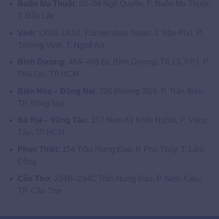
Buôn Ma Thuột:
02–04 Ngô Quyền, P. Buôn Ma Thuột,
T. Đắk Lắk
Vinh:
LK06–LK07, Eurowindow Tower, 2 Trần Phú, P.
Trường Vinh, T. Nghệ An
Bình Dương:
464–466 ĐL Bình Dương, Tổ 13, KP1, P.
Phú Lợi, TP.HCM
Biên Hòa – Đồng Nai:
220 Đường 30/4, P. Trấn Biên,
TP. Đồng Nai
Bà Rịa – Vũng Tàu:
157 Nam Kỳ Khởi Nghĩa, P. Vũng
Tàu, TP.HCM
Phan Thiết:
154 Trần Hưng Đạo, P. Phú Thủy, T. Lâm
Đồng
Cần Thơ:
234B–234C Trần Hưng Đạo, P. Ninh Kiều,
TP. Cần Thơ