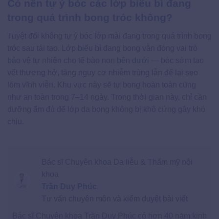
Có nên tự ý bóc các lớp biểu bì đang
trong quá trình bong tróc không?
Tuyệt đối không tự ý bóc lớp mài đang trong quá trình bong
tróc sau tái tạo. Lớp biểu bì đang bong vẫn đóng vai trò
bảo vệ tự nhiên cho tế bào non bên dưới — bóc sớm tạo
vết thương hở, tăng nguy cơ nhiễm trùng lẫn để lại sẹo
lõm vĩnh viễn. Khu vực này sẽ tự bong hoàn toàn cũng
như an toàn trong 7–14 ngày. Trong thời gian này, chỉ cần
dưỡng ẩm đủ để lớp da bong không bị khô cứng gây khó
chịu.
Bác sĩ Chuyên khoa Da liễu & Thẩm mỹ nội
khoa
Trần Duy Phúc
Tư vấn chuyên môn và kiểm duyệt bài viết
Bác sĩ Chuyên khoa Trần Duy Phúc có hơn 40 năm kinh