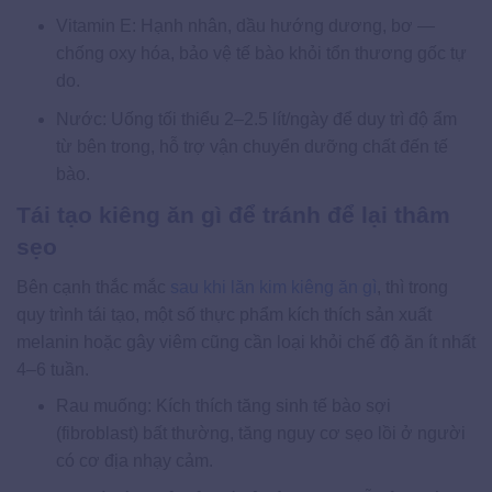
Vitamin E: Hạnh nhân, dầu hướng dương, bơ —
chống oxy hóa, bảo vệ tế bào khỏi tổn thương gốc tự
do.
Nước: Uống tối thiểu 2–2.5 lít/ngày để duy trì độ ẩm
từ bên trong, hỗ trợ vận chuyển dưỡng chất đến tế
bào.
Tái tạo kiêng ăn gì để tránh để lại thâm
sẹo
Bên cạnh thắc mắc
sau khi lăn kim kiêng ăn gì
, thì trong
quy trình tái tạo, một số thực phẩm kích thích sản xuất
melanin hoặc gây viêm cũng cần loại khỏi chế độ ăn ít nhất
4–6 tuần.
Rau muống: Kích thích tăng sinh tế bào sợi
(fibroblast) bất thường, tăng nguy cơ sẹo lồi ở người
có cơ địa nhạy cảm.