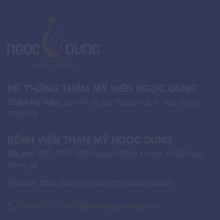
HỆ THỐNG THẨM MỸ VIỆN NGỌC DUNG
Thẩm Mỹ Viện:
32–34–36 Ba Tháng Hai, P. Hòa Hưng,
TP.HCM
BỆNH VIỆN THẨM MỸ NGỌC DUNG
Địa chỉ:
33C–33D–33E Nguyễn Bỉnh Khiêm, P. Sài Gòn,
TP.HCM
Website:
https://benhvienthammyngocdung.com
18006377 - *3232
info@ngocdung.com