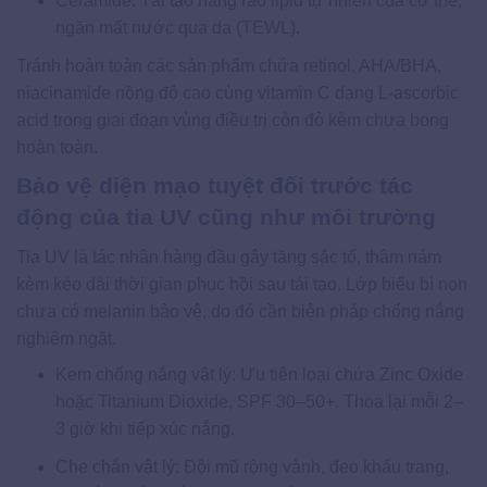
Ceramide: Tái tạo hàng rào lipid tự nhiên của cơ thể,
ngăn mất nước qua da (TEWL).
Tránh hoàn toàn các sản phẩm chứa retinol, AHA/BHA,
niacinamide nồng độ cao cùng vitamin C dạng L-ascorbic
acid trong giai đoạn vùng điều trị còn đỏ kèm chưa bong
hoàn toàn.
Bảo vệ diện mạo tuyệt đối trước tác
động của tia UV cũng như môi trường
Tia UV là tác nhân hàng đầu gây tăng sắc tố, thâm nám
kèm kéo dài thời gian phục hồi sau tái tạo. Lớp biểu bì non
chưa có melanin bảo vệ, do đó cần biện pháp chống nắng
nghiêm ngặt.
Kem chống nắng vật lý: Ưu tiên loại chứa Zinc Oxide
hoặc Titanium Dioxide, SPF 30–50+. Thoa lại mỗi 2–
3 giờ khi tiếp xúc nắng.
Che chắn vật lý: Đội mũ rộng vành, đeo khẩu trang,