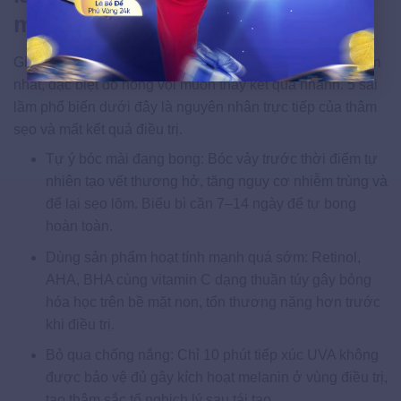
mới
Giai đoạn hồi phục sau tái tạo là thời điểm dễ mắc sai lầm
nhất, đặc biệt do nóng vội muốn thấy kết quả nhanh. 5 sai
lầm phổ biến dưới đây là nguyên nhân trực tiếp của thâm
sẹo và mất kết quả điều trị.
Tự ý bóc mài đang bong: Bóc vảy trước thời điểm tự
nhiên tạo vết thương hở, tăng nguy cơ nhiễm trùng và
để lại sẹo lõm. Biểu bì cần 7–14 ngày để tự bong
hoàn toàn.
Dùng sản phẩm hoạt tính mạnh quá sớm: Retinol,
AHA, BHA cùng vitamin C dạng thuần túy gây bỏng
hóa học trên bề mặt non, tổn thương nặng hơn trước
khi điều trị.
Bỏ qua chống nắng: Chỉ 10 phút tiếp xúc UVA không
được bảo vệ đủ gây kích hoạt melanin ở vùng điều trị,
tạo thâm sắc tố nghịch lý sau tái tạo.