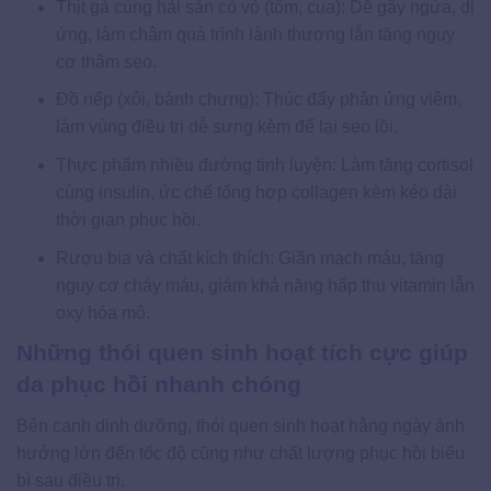
Thịt gà cùng hải sản có vỏ (tôm, cua): Dễ gây ngứa, dị
ứng, làm chậm quá trình lành thương lẫn tăng nguy
cơ thâm sẹo.
Đồ nếp (xôi, bánh chưng): Thúc đẩy phản ứng viêm,
làm vùng điều trị dễ sưng kèm để lại sẹo lồi.
Thực phẩm nhiều đường tinh luyện: Làm tăng cortisol
cùng insulin, ức chế tổng hợp collagen kèm kéo dài
thời gian phục hồi.
Rượu bia và chất kích thích: Giãn mạch máu, tăng
nguy cơ chảy máu, giảm khả năng hấp thu vitamin lẫn
oxy hóa mô.
Những thói quen sinh hoạt tích cực giúp
da phục hồi nhanh chóng
Bên cạnh dinh dưỡng, thói quen sinh hoạt hằng ngày ảnh
hưởng lớn đến tốc độ cũng như chất lượng phục hồi biểu
bì sau điều trị.