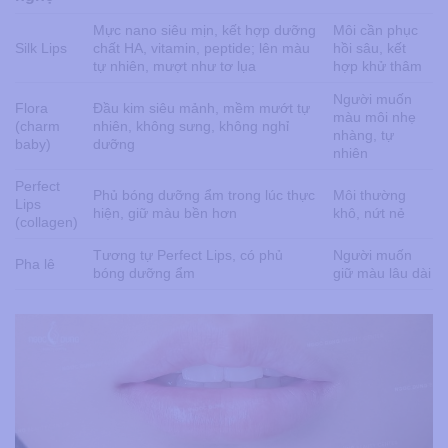
Mực nano siêu mịn, kết hợp dưỡng
Môi cần phục
Silk Lips
chất HA, vitamin, peptide; lên màu
hồi sâu, kết
tự nhiên, mượt như tơ lụa
hợp khử thâm
Người muốn
Flora
Đầu kim siêu mảnh, mềm mướt tự
màu môi nhẹ
(charm
nhiên, không sưng, không nghỉ
nhàng, tự
baby)
dưỡng
nhiên
Perfect
Phủ bóng dưỡng ẩm trong lúc thực
Môi thường
Lips
hiện, giữ màu bền hơn
khô, nứt nẻ
(collagen)
Tương tự Perfect Lips, có phủ
Người muốn
Pha lê
bóng dưỡng ẩm
giữ màu lâu dài