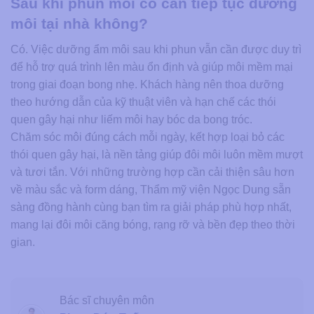
Sau khi phun môi có cần tiếp tục dưỡng
môi tại nhà không?
Có. Việc dưỡng ẩm môi sau khi phun vẫn cần được duy trì
để hỗ trợ quá trình lên màu ổn định và giúp môi mềm mại
trong giai đoạn bong nhẹ. Khách hàng nên thoa dưỡng
theo hướng dẫn của kỹ thuật viên và hạn chế các thói
quen gây hại như liếm môi hay bóc da bong tróc.
Chăm sóc môi đúng cách mỗi ngày, kết hợp loại bỏ các
thói quen gây hại, là nền tảng giúp đôi môi luôn mềm mượt
và tươi tắn. Với những trường hợp cần cải thiện sâu hơn
về màu sắc và form dáng, Thẩm mỹ viện Ngọc Dung sẵn
sàng đồng hành cùng bạn tìm ra giải pháp phù hợp nhất,
mang lại đôi môi căng bóng, rạng rỡ và bền đẹp theo thời
gian.
Bác sĩ chuyên môn