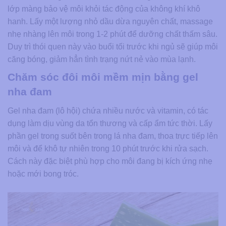
lớp màng bảo vệ môi khỏi tác động của không khí khô
hanh. Lấy một lượng nhỏ dầu dừa nguyên chất, massage
nhẹ nhàng lên môi trong 1-2 phút để dưỡng chất thấm sâu.
Duy trì thói quen này vào buổi tối trước khi ngủ sẽ giúp môi
căng bóng, giảm hẳn tình trạng nứt nẻ vào mùa lạnh.
Chăm sóc đôi môi mềm mịn bằng gel
nha đam
Gel nha đam (lô hội) chứa nhiều nước và vitamin, có tác
dụng làm dịu vùng da tổn thương và cấp ẩm tức thời. Lấy
phần gel trong suốt bên trong lá nha đam, thoa trực tiếp lên
môi và để khô tự nhiên trong 10 phút trước khi rửa sạch.
Cách này đặc biệt phù hợp cho môi đang bị kích ứng nhẹ
hoặc mới bong tróc.