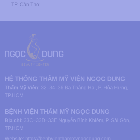
TP. Cần Thơ
HỆ THỐNG THẨM MỸ VIỆN NGỌC DUNG
Thẩm Mỹ Viện:
32–34–36 Ba Tháng Hai, P. Hòa Hưng,
TP.HCM
BỆNH VIỆN THẨM MỸ NGỌC DUNG
Địa chỉ:
33C–33D–33E Nguyễn Bỉnh Khiêm, P. Sài Gòn,
TP.HCM
Website:
https://benhvienthammyngocdung.com