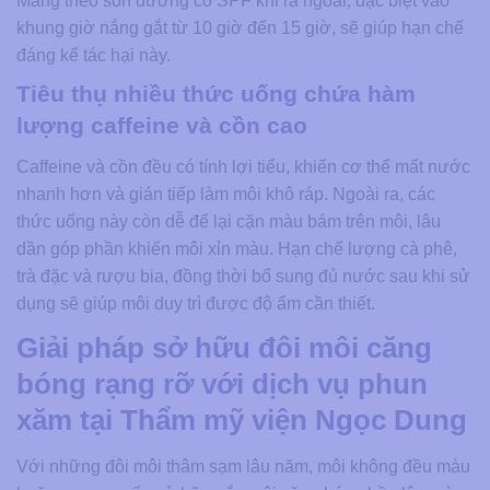
Mang theo son dưỡng có SPF khi ra ngoài, đặc biệt vào
khung giờ nắng gắt từ 10 giờ đến 15 giờ, sẽ giúp hạn chế
đáng kể tác hại này.
Tiêu thụ nhiều thức uống chứa hàm
lượng caffeine và cồn cao
Caffeine và cồn đều có tính lợi tiểu, khiến cơ thể mất nước
nhanh hơn và gián tiếp làm môi khô ráp. Ngoài ra, các
thức uống này còn dễ để lại cặn màu bám trên môi, lâu
dần góp phần khiến môi xỉn màu. Hạn chế lượng cà phê,
trà đặc và rượu bia, đồng thời bổ sung đủ nước sau khi sử
dụng sẽ giúp môi duy trì được độ ẩm cần thiết.
Giải pháp sở hữu đôi môi căng
bóng rạng rỡ với dịch vụ phun
xăm tại Thẩm mỹ viện Ngọc Dung
Với những đôi môi thâm sạm lâu năm, môi không đều màu