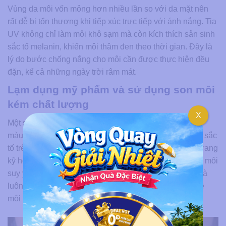
Vùng da môi vốn mỏng hơn nhiều lần so với da mặt nên
rất dễ bị tổn thương khi tiếp xúc trực tiếp với ánh nắng. Tia
UV không chỉ làm môi khô sạm mà còn kích thích sản sinh
sắc tố melanin, khiến môi thâm đen theo thời gian. Đây là
lý do bước chống nắng cho môi cần được thực hiện đều
đặn, kể cả những ngày trời râm mát.
Lạm dụng mỹ phẩm và sử dụng son môi
kém chất lượng
X
Một số loại son môi trôi nổi chứa chì hoặc hóa chất tạo
màu không rõ nguồn gốc có thể gây kích ứng và tích tụ sắc
tố trên môi. Việc trang điểm son liên tục mà không tẩy trang
kỹ hoặc không dưỡng ẩm bù lại cũng khiến lớp biểu bì môi
suy yếu dần. Ưu tiên sản phẩm có nguồn gốc rõ ràng và
luôn làm sạch môi kỹ sau khi trang điểm là cách bảo vệ
môi lâu dài.