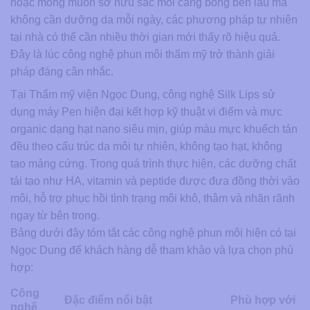
hoặc mong muốn sở hữu sắc môi căng bóng bền lâu mà
không cần dưỡng da mỗi ngày, các phương pháp tự nhiên
tại nhà có thể cần nhiều thời gian mới thấy rõ hiệu quả.
Đây là lúc công nghệ phun môi thẩm mỹ trở thành giải
pháp đáng cân nhắc.
Tại Thẩm mỹ viện Ngọc Dung, công nghệ Silk Lips sử
dụng máy Pen hiện đại kết hợp kỹ thuật vi điểm và mực
organic dạng hạt nano siêu mịn, giúp màu mực khuếch tán
đều theo cấu trúc da môi tự nhiên, không tạo hạt, không
tạo mảng cứng. Trong quá trình thực hiện, các dưỡng chất
tái tạo như HA, vitamin và peptide được đưa đồng thời vào
môi, hỗ trợ phục hồi tình trạng môi khô, thâm và nhăn rãnh
ngay từ bên trong.
Bảng dưới đây tóm tắt các công nghệ phun môi hiện có tại
Ngọc Dung để khách hàng dễ tham khảo và lựa chọn phù
hợp:
Công
Đặc điểm nổi bật
Phù hợp với
nghệ