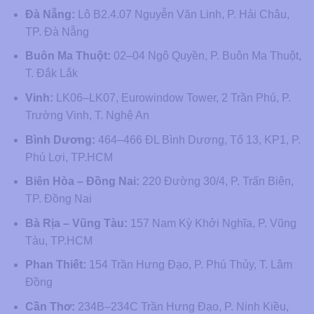
Đà Nẵng:
Lô B2.4.07 Nguyễn Văn Linh, P. Hải Châu,
TP. Đà Nẵng
Buôn Ma Thuột:
02–04 Ngô Quyền, P. Buôn Ma Thuột,
T. Đắk Lắk
Vinh:
LK06–LK07, Eurowindow Tower, 2 Trần Phú, P.
Trường Vinh, T. Nghệ An
Bình Dương:
464–466 ĐL Bình Dương, Tổ 13, KP1, P.
Phú Lợi, TP.HCM
Biên Hòa – Đồng Nai:
220 Đường 30/4, P. Trấn Biên,
TP. Đồng Nai
Bà Rịa – Vũng Tàu:
157 Nam Kỳ Khởi Nghĩa, P. Vũng
Tàu, TP.HCM
Phan Thiết:
154 Trần Hưng Đạo, P. Phú Thủy, T. Lâm
Đồng
Cần Thơ:
234B–234C Trần Hưng Đạo, P. Ninh Kiều,