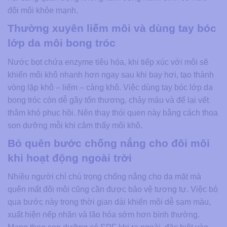
đôi môi khỏe mạnh.
Thường xuyên liếm môi và dùng tay bóc
lớp da môi bong tróc
Nước bọt chứa enzyme tiêu hóa, khi tiếp xúc với môi sẽ
khiến môi khô nhanh hơn ngay sau khi bay hơi, tạo thành
vòng lặp khô – liếm – càng khô. Việc dùng tay bóc lớp da
bong tróc còn dễ gây tổn thương, chảy máu và để lại vết
thâm khó phục hồi. Nên thay thói quen này bằng cách thoa
son dưỡng mỗi khi cảm thấy môi khô.
Bỏ quên bước chống nắng cho đôi môi
khi hoạt động ngoài trời
Nhiều người chỉ chú trọng chống nắng cho da mặt mà
quên mất đôi môi cũng cần được bảo vệ tương tự. Việc bỏ
qua bước này trong thời gian dài khiến môi dễ sạm màu,
xuất hiện nếp nhăn và lão hóa sớm hơn bình thường.