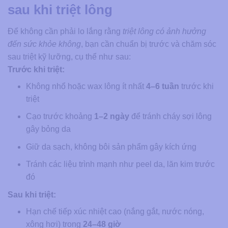
sau khi triệt lông
Để không cần phải lo lắng rằng
triệt lông có ảnh hưởng
đến sức khỏe không
​, bạn cần chuẩn bị trước và chăm sóc
sau triệt kỹ lưỡng, cụ thể như sau:
Trước khi triệt:
Không nhổ hoặc wax lông ít nhất
4–6 tuần
trước khi
triệt
Cạo trước khoảng
1–2 ngày
để tránh cháy sợi lông
gây bỏng da
Giữ da sạch, không bôi sản phẩm gây kích ứng
Tránh các liệu trình mạnh như peel da, lăn kim trước
đó
Sau khi triệt:
Hạn chế tiếp xúc nhiệt cao (nắng gắt, nước nóng,
xông hơi) trong
24–48 giờ