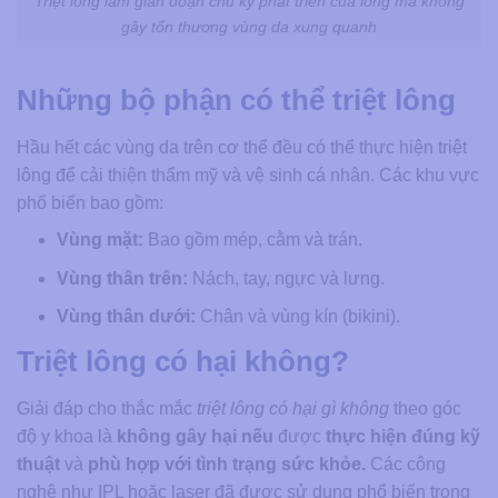
Triệt lông làm gián đoạn chu kỳ phát triển của lông mà không
gây tổn thương vùng da xung quanh
Những bộ phận có thể triệt lông
Hầu hết các vùng da trên cơ thể đều có thể thực hiện triệt
lông để cải thiện thẩm mỹ và vệ sinh cá nhân. Các khu vực
phổ biến bao gồm:
Vùng mặt:
Bao gồm mép, cằm và trán.
Vùng thân trên:
Nách, tay, ngực và lưng.
Vùng thân dưới:
Chân và vùng kín (bikini).
Triệt lông có hại không?
Giải đáp cho thắc mắc
triệt lông có hại gì không
theo góc
độ y khoa là ​
không gây hại nếu
được
thực hiện đúng kỹ
thuật
và
phù hợp với tình trạng sức khỏe.
Các công
nghệ như IPL hoặc laser đã được sử dụng phổ biến trong