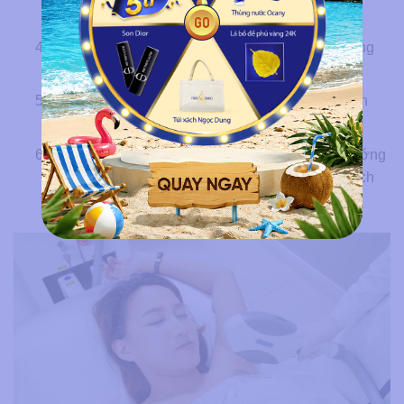
gốc nang hiệu quả hơn.
Bước 4:
Điều chỉnh năng lượng phù hợp với từng
cơ địa bằng công nghệ New Elight
Bước 5
: Bôi kem làm mát rồi tiến hành đi máy lên
vùng cần triệt lên vùng da cần triệt.
Bước 6:
Đi tia trẻ hóa phục hồi da, đồng thời hướng
dẫn khách hàng cách bảo vệ da tại nhà và hẹn lịch
cho buổi tiếp theo.