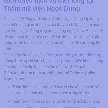
Giới thiệu dịch vụ triệt lông tại
Thẩm mỹ viện Ngọc Dung
Dịch vụ triệt lông
tại Thẩm mỹ viện Ngọc Dung tập trung
vào hiệu quả giảm lông lâu dài thay vì chỉ làm chậm mọc
tạm thời. Ngọc Dung ứng dụng công nghệ New E-light thế
hệ mới hoạt động theo cơ chế tác động trực tiếp vào gốc
nang, từ đó làm suy yếu và giảm dần mật độ sau từng liệu
trình.
Cách tiếp cận này khác với
một số công nghệ triệt lông
thông thường chỉ làm chậm chu kỳ mọc, khiến khách hàng
cần thực hiện lặp lại nhiều lần để duy trì kết quả.
Điểm mạnh của dịch vụ triệt lông tại Thẩm mỹ viện
Ngọc Dung:
Thăm khám và tư vấn với bác sĩ chuyên môn để xây
dựng liệu trình triệt phù hợp theo từng cơ địa.
Kiểm soát thông số năng lượng trong mỗi buổi điều
trị, cân bằng giữa cảm giác thoải mái và hiệu quả.