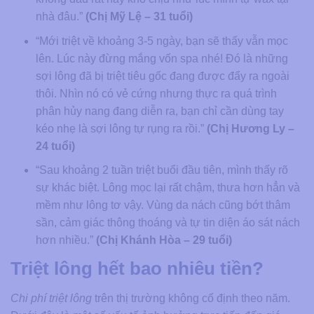
nhà đâu.”
(Chị Mỹ Lệ – 31 tuổi)
“Mới triệt về khoảng 3-5 ngày, bạn sẽ thấy vẫn mọc
lên. Lúc này đừng mắng vốn spa nhé! Đó là những
sợi lông đã bị triệt tiêu gốc đang được đẩy ra ngoài
thôi. Nhìn nó có vẻ cứng nhưng thực ra quá trình
phân hủy nang đang diễn ra, bạn chỉ cần dùng tay
kéo nhẹ là sợi lông tự rụng ra rồi.”
(Chị Hương Ly –
24 tuổi)
“Sau khoảng 2 tuần triệt buổi đầu tiên, mình thấy rõ
sự khác biệt. Lông mọc lại rất chậm, thưa hơn hẳn và
mềm như lông tơ vậy. Vùng da nách cũng bớt thâm
sần, cảm giác thông thoáng và tự tin diện áo sát nách
hơn nhiều.”
(Chị Khánh Hòa – 29 tuổi)
Triệt lông hết bao nhiêu tiền?
Chi phí triệt lông
trên thị trường không cố định theo năm.