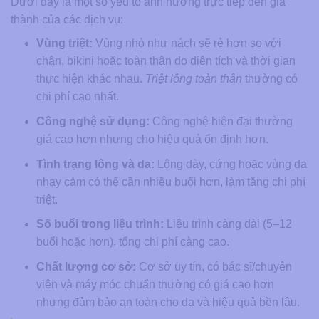
Dưới đây là một số yếu tố ảnh hưởng trực tiếp đến giá
thành của các dịch vụ:
Vùng triệt:
Vùng nhỏ như nách sẽ rẻ hơn so với
chân, bikini hoặc toàn thân do diện tích và thời gian
thực hiện khác nhau.
Triệt lông toàn thân
thường có
chi phí cao nhất.
Công nghệ sử dụng:
Công nghệ hiện đại thường
giá cao hơn nhưng cho hiệu quả ổn định hơn.
Tình trạng lông và da:
Lông dày, cứng hoặc vùng da
nhạy cảm có thể cần nhiều buổi hơn, làm tăng chi phí
triệt.
Số buổi trong liệu trình:
Liệu trình càng dài (5–12
buổi hoặc hơn), tổng chi phí càng cao.
Chất lượng cơ sở:
Cơ sở uy tín, có bác sĩ/chuyên
viên và máy móc chuẩn thường có giá cao hơn
nhưng đảm bảo an toàn cho da và hiệu quả bền lâu.