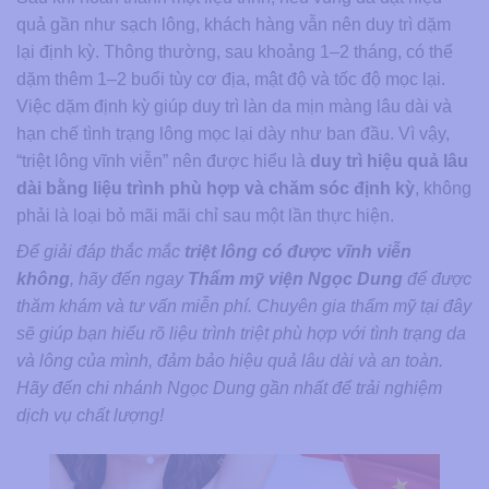
quả gần như sạch lông, khách hàng vẫn nên duy trì dặm
lại định kỳ. Thông thường, sau khoảng 1–2 tháng, có thể
dặm thêm 1–2 buổi tùy cơ địa, mật độ và tốc độ mọc lại.
Việc dặm định kỳ giúp duy trì làn da mịn màng lâu dài và
hạn chế tình trạng lông mọc lại dày như ban đầu. Vì vậy,
“triệt lông vĩnh viễn” nên được hiểu là
duy trì hiệu quả lâu
dài bằng liệu trình phù hợp và chăm sóc định kỳ
, không
phải là loại bỏ mãi mãi chỉ sau một lần thực hiện.
Để giải đáp thắc mắc
triệt lông có được vĩnh viễn
không
, hãy đến ngay
Thẩm mỹ viện Ngọc Dung
để được
thăm khám và tư vấn miễn phí. Chuyên gia thẩm mỹ tại đây
sẽ giúp bạn hiểu rõ liệu trình triệt phù hợp với tình trạng da
và lông của mình, đảm bảo hiệu quả lâu dài và an toàn.
Hãy đến chi nhánh Ngọc Dung gần nhất để trải nghiệm
dịch vụ chất lượng!