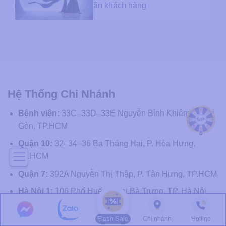
ân khách hàng
Hệ Thống Chi Nhánh
Bệnh viện:
33C–33D–33E Nguyễn Bỉnh Khiêm, P. Sài
Gòn, TP.HCM
Quận 10:
32–34–36 Ba Tháng Hai, P. Hòa Hưng,
TP.HCM
Quận 7:
392A Nguyễn Thị Thập, P. Tân Hưng, TP.HCM
Hà Nội 1:
106 Phố Huế, P. Hai Bà Trưng, TP. Hà Nội
Hà Nội 2:
65 Trần Duy Hưng, P. Yên Hòa, TP. Hà Nội
Flash Sale
Chi nhánh
Hotline
Quảng Ninh:
A1-15, A1-16 KĐT Mon Bay, P. Hạ Long,