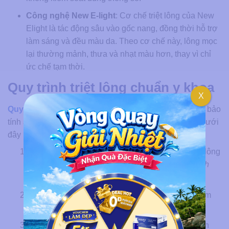
Công nghệ New E-light
: Cơ chế triệt lông của New
Elight là tác động sâu vào gốc nang, đồng thời hỗ trợ
làm sáng và đều màu da. Theo cơ chế này, lông mọc
lại thường mảnh, thưa và nhạt màu hơn, thay vì chỉ
ức chế tạm thời.
Quy trình triệt lông chuẩn y khoa
X
Quy trình triệt lông
tại Thẩm mỹ viện Ngọc Dung đảm bảo
tính an toàn và cá nhân hóa tối đa cho từng vùng da. Dưới
đây là các bước chi tiết:
Bước 1:
Chuyên gia đánh giá tình trạng da, loại lông
và vùng cần triệt để đưa ra
liệu trình triệt lông vĩnh
viễn
​ phù hợp với khách hàng.
Bước 2
: Vệ sinh kỹ lưỡng vùng da điều trị để đảm
bảo vô trùng.
Bước 3:
Cạo sơ (nếu cần thiết) giúp máy tiếp cận