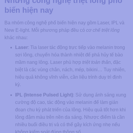
Những công nghệ triệt lông phổ
biến hiện nay
Ba nhóm công nghệ phổ biến hiện nay gồm Laser, IPL và
New E-light. Mỗi phương pháp đều có
cơ chế triệt lông
khác nhau:
Laser
: Tia laser tác động trực tiếp vào melanin trong
sợi lông, chuyển hóa thành nhiệt để phá hủy tế bào
mầm nang lông. Laser phù hợp
triệt toàn thân
, đặc
biệt là các vùng chân, nách, mép, bikini… Tuy nhiên,
hiệu quả không vĩnh viễn, cần liệu trình duy trì định
kỳ.
IPL (Intense Pulsed Light)
: Sử dụng ánh sáng xung
cường độ cao, tác động vào melanin để làm gián
đoạn chu kỳ phát triển của lông. Hiệu quả tốt hơn khi
lông đậm màu trên nền da sáng. Nhược điểm là cần
nhiều buổi điều trị và có thể gây kích ứng nhẹ nếu
không kiểm soát đúng thông số.