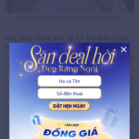
Sử dụng thuốc bôi và thuốc uống theo phác đồ y khoa
Các mẹo chăm sóc và hỗ trợ điều trị da
×
mặt tại nhà
X
Song song với điều trị y tế, các biện pháp chăm sóc tại nhà
hỗ trợ đáng kể cho quá trình phục hồi da:
Chườm ấm:
Đắp khăn ấm lên vùng viêm 10–15 phút,
2–3 lần/ngày giúp thông thoáng lỗ chân lông và giảm
đau.
Nha đam (lô hội):
Gel nha đam tươi chứa aloin và
polysaccharide kháng viêm tự nhiên, bôi trực tiếp lên
vùng tổn thương.
Dầu dừa nguyên chất:
Axit lauric trong dầu dừa có
đặc tính kháng khuẩn, dưỡng ẩm và làm dịu da nhạy