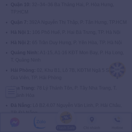
Quận 10:
32–34–36 Ba Tháng Hai, P. Hòa Hưng,
TP.HCM
Quận 7:
392A Nguyễn Thị Thập, P. Tân Hưng, TP.HCM
Hà Nội 1:
106 Phố Huế, P. Hai Bà Trưng, TP. Hà Nội
Hà Nội 2:
65 Trần Duy Hưng, P. Yên Hòa, TP. Hà Nội
Quảng Ninh:
A1-15, A1-16 KĐT Mon Bay, P. Hạ Long,
T. Quảng Ninh
Hải Phòng:
02, Khu B1, Lô 7B, KĐTM Ngã 5 SBCB, P.
Gia Viên, TP. Hải Phòng
Nha Trang:
78 Lý Thánh Tôn, P. Tây Nha Trang, T.
Khánh Hòa
Đà Nẵng:
Lô B2.4.07 Nguyễn Văn Linh, P. Hải Châu,
TP. Đà Nẵng
Buôn Ma Thuột:
02–04 Ngô Quyền, P. Buôn Ma Thuột,
Flash Sale
Chi nhánh
Hotline
T. Đắk Lắk