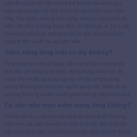
Vấn đề này ở mức độ nhẹ có thể tự khỏi sau khoảng 2
tuần nếu bạn giữ vệ sinh da tốt và loại bỏ tác nhân kích
ứng. Tuy nhiên, trường hợp nặng, viêm lan rộng hoặc do
nấm cần điều trị bằng thuốc theo chỉ định bác sĩ. Tự ý nặn
mụn hoặc bôi thuốc không rõ nguồn gốc có thể làm tình
trạng tệ hơn và để lại sẹo vĩnh viễn.
Viêm nang lông mặt có lây không?
Tình trạng do vi khuẩn hoặc nấm có thể lây qua tiếp xúc
trực tiếp với vùng da bị viêm, dùng chung khăn mặt, đồ
trang điểm hoặc dụng cụ cạo râu. Vì vậy, không dùng
chung đồ dùng cá nhân với người đang mắc bệnh và vệ
sinh tay thường xuyên là biện pháp phòng ngừa hiệu quả.
Có nên nặn mụn viêm nang lông không?
Không nên tự ý nặn mụn tại vùng da đang bị tổn thương.
Nặn mụn sai cách làm vỡ cấu trúc dưới da, đẩy vi khuẩn
sâu hơn, tăng nguy cơ nhiễm trùng lan rộng và hình thành