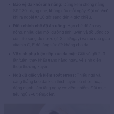
Bảo vệ da khỏi ánh nắng:
Dùng kem chống nắng
SPF 30+ dạng nhẹ, không dầu mỗi ngày. Đội nón/mũ
khi ra ngoài từ 10 giờ sáng đến 4 giờ chiều.
Điều chỉnh chế độ ăn uống:
Hạn chế đồ ăn cay
nóng, nhiều dầu mỡ, đường tinh luyện và đồ uống có
cồn. Bổ sung đủ nước (2–2,5 lít/ngày) và rau quả giàu
vitamin C, E để tăng sức đề kháng cho da.
Vệ sinh phụ kiện tiếp xúc da mặt:
Giặt vỏ gối 2–3
lần/tuần, thay khẩu trang hàng ngày, vệ sinh điện
thoại thường xuyên.
Ngủ đủ giấc và kiểm soát stress:
Thiếu ngủ và
căng thẳng kéo dài kích thích tuyến bã nhờn hoạt
động mạnh, làm tăng nguy cơ viêm nhiễm. Đặt mục
tiêu ngủ 7–8 tiếng/đêm.