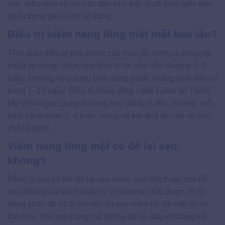
sẹo. Nếu mụn có mủ cần dẫn lưu, bác sĩ sẽ thực hiện tiểu
phẫu trong điều kiện vô trùng.
Điều trị viêm nang lông mặt mất bao lâu?
Thời gian điều trị phụ thuộc vào mức độ viêm và phương
pháp áp dụng. Viêm nhẹ điều trị tại nhà cần khoảng 1–2
tuần. Trường hợp trung bình dùng thuốc kháng sinh điều trị
trong 7–10 ngày. Điều trị bằng công nghệ Laser tại Thẩm
Mỹ Viện Ngọc Dung thường kéo dài từ 5 đến 10 buổi, mỗi
buổi cách nhau 2–4 tuần, mang lại kết quả lâu dài và hạn
chế tái phát.
Viêm nang lông mặt có để lại sẹo
không?
Bệnh lý này có thể để lại sẹo thâm, sẹo lõm hoặc sẹo lồi
nếu điều trị sai cách hoặc tự ý nặn mụn. Khi được xử lý
đúng phác đồ và chăm sóc da sau viêm tốt, bề mặt da có
thể phục hồi mịn màng mà không để lại dấu vết đáng kể.