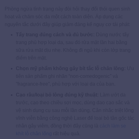
Phòng ngừa tình trạng này đòi hỏi thay đổi thói quen sinh
hoạt và chăm sóc da một cách toàn diện. Áp dụng các
nguyên tắc dưới đây giúp giảm đáng kể nguy cơ tái phát:
Tẩy trang đúng cách và đủ bước:
Dùng nước tẩy
trang phù hợp loại da, sau đó rửa mặt lần hai bằng
sữa rửa mặt dịu nhẹ. Không đi ngủ khi còn lớp trang
điểm trên mặt.
Chọn mỹ phẩm không gây bít tắc lỗ chân lông:
Ưu
tiên sản phẩm ghi nhãn “non-comedogenic” và
“fragrance-free”, phù hợp với loại da của bạn.
Cạo râu/loại bỏ lông đúng kỹ thuật:
Làm ướt da
trước, cạo theo chiều sợi mọc, dùng dao cạo sắc và
vệ sinh dụng cụ sau mỗi lần dùng. Cân nhắc triệt lông
vĩnh viễn bằng công nghệ Laser để loại bỏ tận gốc tác
nhân gây viêm, đồng thời đây cũng là
cách làm se
khít lỗ chân lông
rất hiệu quả.