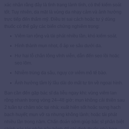
xác nhận rằng đây là tình trạng lành tính, có thể kiểm soát
tốt. Tuy nhiên, da mặt là vùng da nhạy cảm và ảnh hưởng
trực tiếp đến thẩm mỹ. Điều trị sai cách hoặc tự ý dùng
thuốc có thể gây các biến chứng nghiêm trọng:
Viêm lan rộng và tái phát nhiều lần, khó kiểm soát.
Hình thành mụn nhọt, ổ áp xe sâu dưới da.
Hư hại lỗ chân lông vĩnh viễn, dẫn đến sẹo lồi hoặc
sẹo lõm.
Nhiễm trùng da sâu, nguy cơ viêm mô tế bào.
Ảnh hưởng tâm lý lâu dài do mất tự tin về ngoại hình.
Bạn cần đến gặp bác sĩ da liễu ngay khi: vùng viêm lan
rộng nhanh trong vòng 24–48 giờ; mụn không cải thiện sau
2 tuần tự chăm sóc tại nhà; xuất hiện sốt hoặc sưng hạch
bạch huyết; mụn vỡ ra nhưng không lành; hoặc tái phát
nhiều lần trong năm. Chẩn đoán sớm giúp bác sĩ phân biệt
chính xác tác nhân gây bệnh để chỉ định thuốc phù hợp.