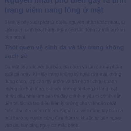
Nguyên nhân phổ biến gây ra tình
trạng viêm nang lông ở mặt
Bệnh lý này xuất phát từ nhiều nguyên nhân khác nhau, từ
thói quen sinh hoạt hằng ngày đến tác động từ môi trường
bên ngoài.
Thói quen vệ sinh da và tẩy trang không
sạch sẽ
Da mặt tiếp xúc với bụi bẩn, bã nhờn và tàn dư mỹ phẩm
suốt cả ngày. Khi tẩy trang không kỹ hoặc rửa mặt không
đúng cách, lớp cặn mỹ phẩm và bã nhờn tích tụ quanh
miệng lỗ chân lông. Đối với những ai đang lo lắng mặt
nhiều dầu phải làm sao thì đây chính là yếu tố cốt lõi dẫn
đến bít tắc và tạo điều kiện lý tưởng cho vi khuẩn phát
triển, dẫn đến viêm nhiễm. Ngoài ra, việc dùng tay bẩn sờ
mặt thường xuyên cũng đưa thêm vi khuẩn từ bên ngoài
vào da, làm tăng nguy cơ mắc bệnh.