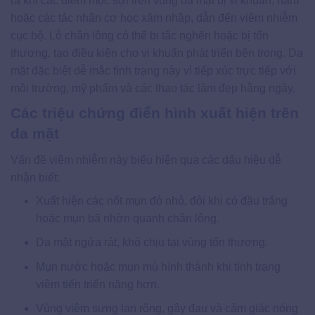
ra khi các điểm mọc sợi trên vùng da mặt bị vi khuẩn, nấm
hoặc các tác nhân cơ học xâm nhập, dẫn đến viêm nhiễm
cục bộ. Lỗ chân lông có thể bị tắc nghẽn hoặc bị tổn
thương, tạo điều kiện cho vi khuẩn phát triển bên trong. Da
mặt đặc biệt dễ mắc tình trạng này vì tiếp xúc trực tiếp với
môi trường, mỹ phẩm và các thao tác làm đẹp hằng ngày.
Các triệu chứng điển hình xuất hiện trên
da mặt
Vấn đề viêm nhiễm này biểu hiện qua các dấu hiệu dễ
nhận biết:
Xuất hiện các nốt mụn đỏ nhỏ, đôi khi có đầu trắng
hoặc mụn bã nhờn quanh chân lông.
Da mặt ngứa rát, khó chịu tại vùng tổn thương.
Mụn nước hoặc mụn mủ hình thành khi tình trạng
viêm tiến triển nặng hơn.
Vùng viêm sưng lan rộng, gây đau và cảm giác nóng