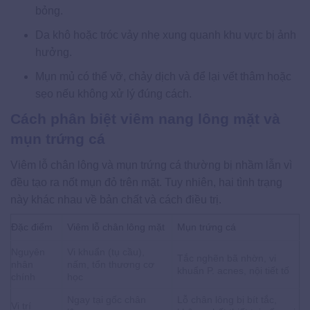
bỏng.
Da khô hoặc tróc vảy nhẹ xung quanh khu vực bị ảnh
hưởng.
Mụn mủ có thể vỡ, chảy dịch và để lại vết thâm hoặc
sẹo nếu không xử lý đúng cách.
Cách phân biệt viêm nang lông mặt và
mụn trứng cá
Viêm lỗ chân lông và mụn trứng cá thường bị nhầm lẫn vì
đều tạo ra nốt mụn đỏ trên mặt. Tuy nhiên, hai tình trạng
này khác nhau về bản chất và cách điều trị.
Đặc điểm
Viêm lỗ chân lông mặt
Mụn trứng cá
Nguyên
Vi khuẩn (tụ cầu),
Tắc nghẽn bã nhờn, vi
nhân
nấm, tổn thương cơ
khuẩn P. acnes, nội tiết tố
chính
học
Ngay tại gốc chân
Lỗ chân lông bị bít tắc,
Vị trí