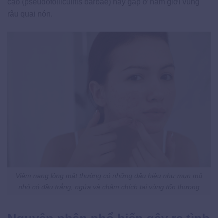
cạo (pseudofolliculitis barbae) hay gặp ở nam giới vùng
râu quai nón.
Viêm nang lông mặt thường có những dấu hiệu như mụn mủ
nhỏ có đầu trắng, ngứa và châm chích tại vùng tổn thương