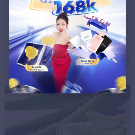
cảm.
Nước muối sinh lý:
Rửa mặt với nước muối sinh lý
0,9% giúp loại bỏ vi khuẩn và làm sạch nhẹ nhàng.
Lá trầu không:
Đun sôi lá trầu không, để nguội và
dùng nước rửa vùng viêm nhờ tính kháng khuẩn tự
nhiên của eugenol.
Sử dụng mặt nạ hỗ trợ:
Bạn có thể kết hợp sử dụng
mặt nạ cho da dầu mụn lỗ chân lông to từ thiên nhiên
để tăng hiệu quả làm dịu và làm sạch sâu.