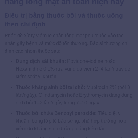
nang lông mặt an toàn hiện nay
Điều trị bằng thuốc bôi và thuốc uống
theo chỉ định
Phác đồ xử lý viêm lỗ chân lông mặt phụ thuộc vào tác
nhân gây bệnh và mức độ tổn thương. Bác sĩ thường chỉ
định các nhóm thuốc sau:
Dung dịch sát khuẩn:
Povidone-iodine hoặc
Hexamidine 0,1% rửa vùng da viêm 2–4 lần/ngày để
kiểm soát vi khuẩn.
Thuốc kháng sinh bôi tại chỗ:
Mupirocin 2% (bôi 3
lần/ngày), Clindamycin hoặc Erythromycin dạng dung
dịch bôi 1–2 lần/ngày trong 7–10 ngày.
Thuốc bôi chứa Benzoyl peroxide:
Tiêu diệt vi
khuẩn, bong lớp tế bào sừng, phù hợp trường hợp
viêm do kháng sinh đường uống kéo dài.