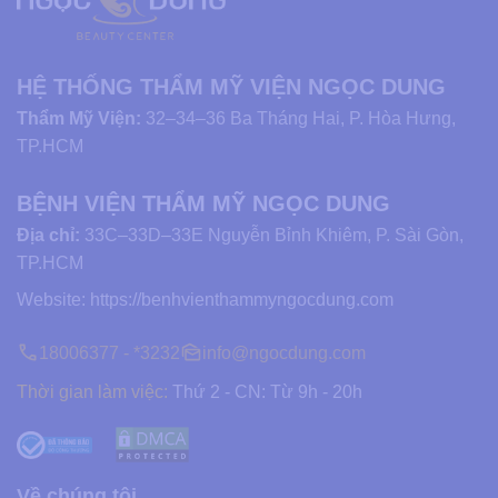
HỆ THỐNG THẨM MỸ VIỆN NGỌC DUNG
Thẩm Mỹ Viện:
32–34–36 Ba Tháng Hai, P. Hòa Hưng,
TP.HCM
BỆNH VIỆN THẨM MỸ NGỌC DUNG
Địa chỉ:
33C–33D–33E Nguyễn Bỉnh Khiêm, P. Sài Gòn,
TP.HCM
Website:
https://benhvienthammyngocdung.com
18006377 - *3232
info@ngocdung.com
Thời gian làm việc:
Thứ 2 - CN: Từ 9h - 20h
Về chúng tôi