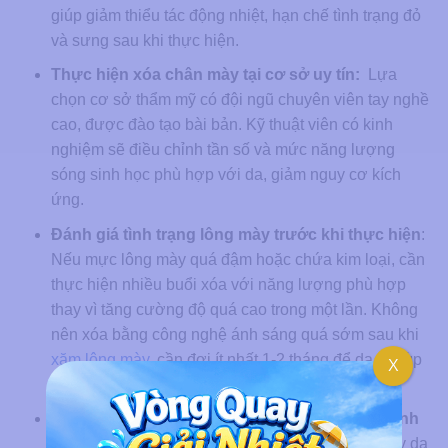
giúp giảm thiểu tác động nhiệt, hạn chế tình trạng đỏ
và sưng sau khi thực hiện.
Thực hiện xóa chân mày tại cơ sở uy tín:
Lựa
chọn cơ sở thẩm mỹ có đội ngũ chuyên viên tay nghề
cao, được đào tạo bài bản. Kỹ thuật viên có kinh
nghiệm sẽ điều chỉnh tần số và mức năng lượng
sóng sinh học phù hợp với da, giảm nguy cơ kích
ứng.
Đánh giá tình trạng lông mày trước khi thực hiện
:
Nếu mực lông mày quá đậm hoặc chứa kim loại, cần
thực hiện nhiều buổi xóa với năng lượng phù hợp
thay vì tăng cường độ quá cao trong một lần. Không
nên xóa bằng công nghệ ánh sáng quá sớm sau khi
xăm lông mày
, cần đợi ít nhất 1-2 tháng để da và lớp
X
mực ổn định, giảm nguy cơ tổn thương.
Chăm sóc da trước khi xóa bằng công nghệ ánh
sáng:
Tránh dùng các sản phẩm kích ứng như tẩy da