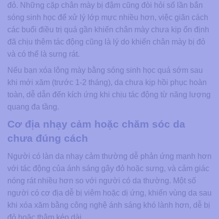
đỏ. Những cặp chân mày bị đậm cũng đòi hỏi số lần bắn
sóng sinh học để xử lý lớp mực nhiều hơn, việc giãn cách
các buổi điều trị quá gần khiến chân mày chưa kịp ổn định
đã chịu thêm tác động cũng là lý do khiến chân mày bị đỏ
và có thể là sưng rát.
Nếu bạn xóa lông mày bằng sóng sinh học quá sớm sau
khi mới xăm (trước 1-2 tháng), da chưa kịp hồi phục hoàn
toàn, dễ dẫn đến kích ứng khi chịu tác động từ năng lượng
quang đa tầng.
Cơ địa nhạy cảm hoặc chăm sóc da
chưa đúng cách
Người có làn da nhạy cảm thường dễ phản ứng mạnh hơn
với tác động của ánh sáng gây đỏ hoặc sưng, và cảm giác
nóng rát nhiều hơn so với người có da thường. Một số
người có cơ địa dễ bị viêm hoặc dị ứng, khiến vùng da sau
khi xóa xăm bằng công nghệ ánh sáng khó lành hơn, dễ bị
đỏ hoặc thâm kéo dài.