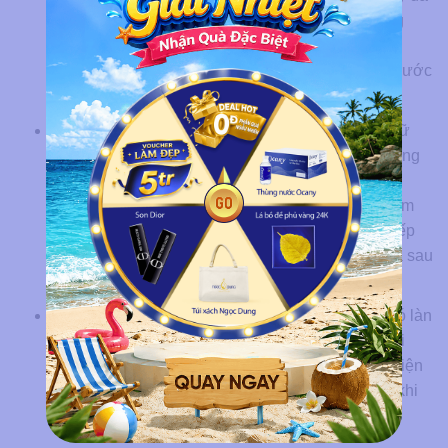
chết hóa học hoặc sản phẩm chứa retinol tại vùng
lông mày 1 tuần trước khi thực hiện. Nếu vùng da
đang bị viêm, mụn hoặc tổn thương, cần điều trị trước
khi tiến hành xóa lông mày.
Chăm sóc da sau xóa lông mày đúng cách:
Giữ
vùng da sạch sẽ bằng cách vệ sinh nhẹ nhàng bằng
nước muối sinh lý để giảm nguy cơ nhiễm trùng.
Thoa các loại kem phục hồi hoặc thuốc kháng viêm
theo chỉ định để làm dịu da, không tiếp xúc trực tiếp
với ánh nắng hoặc sử dụng mỹ phẩm lên vùng da sau
khi xóa lông mày.
Kiểm tra cơ địa trước khi thực hiện
: Nếu bạn có làn
da nhạy cảm hoặc dễ kích ứng, hãy thông báo với
chuyên viên để có liệu trình phù hợp hơn. Thực hiện
kiểm tra phản ứng nhiệt trên một vùng nhỏ trước khi
điều trị toàn bộ lông mày.