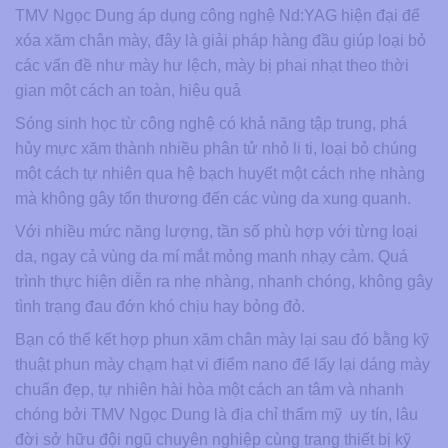
TMV Ngọc Dung áp dụng công nghệ Nd:YAG hiện đại để
xóa xăm chân mày, đây là giải pháp hàng đầu giúp loại bỏ
các vấn đề như mày hư lệch, mày bị phai nhạt theo thời
gian một cách an toàn, hiệu quả
Sóng sinh học từ công nghệ có khả năng tập trung, phá
hủy mực xăm thành nhiều phân tử nhỏ li ti, loại bỏ chúng
một cách tự nhiên qua hệ bạch huyết một cách nhẹ nhàng
mà không gây tổn thương đến các vùng da xung quanh.
Với nhiều mức năng lượng, tần số phù hợp với từng loại
da, ngay cả vùng da mí mắt mỏng manh nhạy cảm. Quá
trình thực hiện diễn ra nhẹ nhàng, nhanh chóng, không gây
tình trạng đau đớn khó chịu hay bỏng đỏ.
Bạn có thể kết hợp phun xăm chân mày lại sau đó bằng kỹ
thuật phun mày chạm hạt vi điểm nano để lấy lại dáng mày
chuẩn đẹp, tự nhiên hài hòa một cách an tâm và nhanh
chóng bởi TMV Ngọc Dung là địa chỉ thẩm mỹ uy tín, lâu
đời sở hữu đội ngũ chuyên nghiệp cùng trang thiết bị kỹ