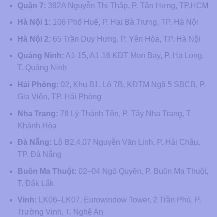
Quận 7:
392A Nguyễn Thị Thập, P. Tân Hưng, TP.HCM
Hà Nội 1:
106 Phố Huế, P. Hai Bà Trưng, TP. Hà Nội
Hà Nội 2:
65 Trần Duy Hưng, P. Yên Hòa, TP. Hà Nội
Quảng Ninh:
A1-15, A1-16 KĐT Mon Bay, P. Hạ Long,
T. Quảng Ninh
Hải Phòng:
02, Khu B1, Lô 7B, KĐTM Ngã 5 SBCB, P.
Gia Viên, TP. Hải Phòng
Nha Trang:
78 Lý Thánh Tôn, P. Tây Nha Trang, T.
Khánh Hòa
Đà Nẵng:
Lô B2.4.07 Nguyễn Văn Linh, P. Hải Châu,
TP. Đà Nẵng
Buôn Ma Thuột:
02–04 Ngô Quyền, P. Buôn Ma Thuột,
T. Đắk Lắk
Vinh:
LK06–LK07, Eurowindow Tower, 2 Trần Phú, P.
Trường Vinh, T. Nghệ An