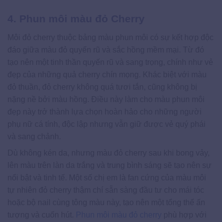
4. Phun môi màu đỏ Cherry
Môi đỏ cherry thuộc bảng màu phun môi có sự kết hợp độc
đáo giữa màu đỏ quyến rũ và sắc hồng mềm mại. Từ đó
tạo nên một tinh thần quyến rũ và sang trọng, chính như vẻ
đẹp của những quả cherry chín mọng. Khác biệt với màu
đỏ thuần, đỏ cherry không quá tươi tắn, cũng không bị
nặng nề bởi màu hồng. Điều này làm cho màu phun môi
đẹp này trở thành lựa chọn hoàn hảo cho những người
phụ nữ cá tính, độc lập nhưng vẫn giữ được vẻ quý phái
và sang chảnh.
Dù không kén da, nhưng màu đỏ cherry sau khi bong vảy,
lên màu trên làn da trắng và trung bình sáng sẽ tạo nên sự
nổi bật và tinh tế. Một số chị em là fan cứng của màu môi
tự nhiên đỏ cherry thậm chí sẵn sàng đầu tư cho mái tóc
hoặc bộ nail cùng tông màu này, tạo nên một tổng thể ấn
tượng và cuốn hút.
Phun môi màu đỏ cherry
phù hợp với