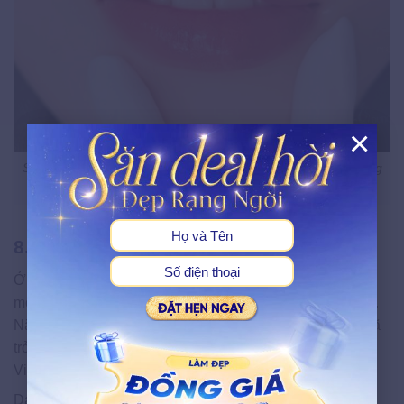
×
Sự xuất hiện của tone đỏ hồng mang đến làn gió mới cho bảng
X
màu phun môi
8. Xăm môi màu cam đất
Ở mỗi thời kỳ, phụ nữ Việt sẽ say đắm với một tone màu
môi đẹp, trở thành biểu tượng của phong cách và cá tính.
Năm nay, giữa làn sóng thị hiếu làm đẹp, màu cam đất đã
trở thành ngôi sao sáng, chinh phục trái tim của phụ nữ
Việt.
Danh hiệu “nữ hoàng” của phun môi cam đất không chỉ