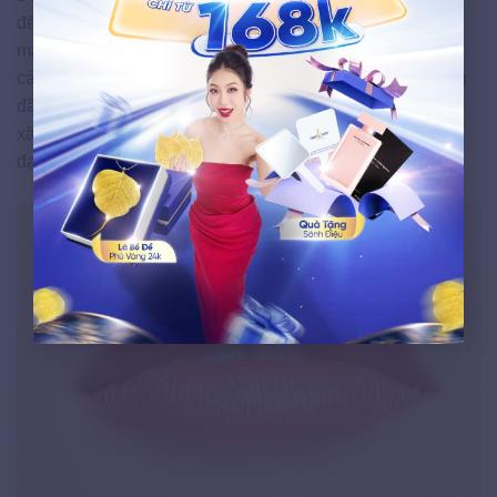
đến từ sự tinh tế mà còn từ sự “tây” và thời thượng mà
màu sắc này mang lại. Màu cam đất không chỉ đánh bại
các màu truyền thống mà còn trở thành sự lựa chọn hàng
đầu của khách hàng tại các thẩm mỹ viện và cơ sở phun
xăm. Sự kết hợp giữa vẻ đẹp tự nhiên, tinh tế và sự hiện
đại của màu cam đất đang làm nên một cơn sốt làm đẹp.