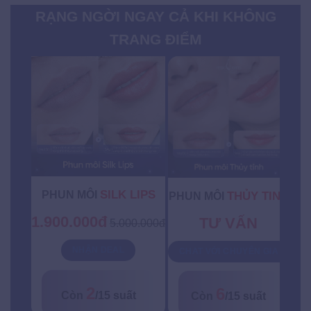
RẠNG NGỜI NGAY CẢ KHI KHÔNG
TRANG ĐIỂM
SILK LIPS
PHUN MÔI
THỦY TINH
PHUN MÔI
P
1.900.000đ
TƯ VẤN
5.000.000đ
NHẬN DEAL
CHAT VỚI CHUYÊN GIA
C
2
6
Còn
/15 suất
Còn
/15 suất