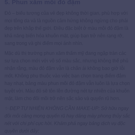
5. Phun xăm môi đỏ đậm
Đỏ – biểu tượng của vẻ đẹp không thời gian, phù hợp với
mọi tông da và là nguồn cảm hứng không ngừng cho phái
đẹp trên khắp thế giới. Điều đặc biệt ở màu môi đỏ đậm là
khả năng biến hóa khuôn mặt, giúp bạn trở nên rạng rỡ,
sang trọng và ghi điểm mọi ánh nhìn.
Mặc dù thị trường phun xăm thẩm mỹ đang ngập tràn các
sự lựa chọn mới với vô số màu sắc, nhưng không thể phủ
nhận rằng, màu đỏ đậm vẫn là chân ái không bao giờ lỗi
mốt. Không phụ thuộc vào việc bạn chọn trang điểm đậm
hay nhạt, bảng màu phun môi đỏ đậm vẫn luôn là lựa chọn
tuyệt vời. Màu đỏ sẽ tôn lên đường nét tự nhiên của khuôn
mặt, làm cho đôi môi trở nên sắc sảo và quyến rũ hơn.
✨ ĐẸP TỰ NHIÊN KHÔNG CẦN MAKE-UP: Sở hữu ngay
đôi môi căng mọng quyến rũ hay dáng mày phong thủy sắc
nét với chi phí cực hời. Khám phá ngay bảng dịch vụ độc
quyền dưới đây: