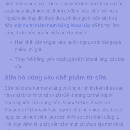
hình thành mụn mới. Tình trạng viêm kéo dài làm tăng sản
xuất melanin, khiến vết thâm cũ đậm màu, khó mờ hơn.
Ngoài việc thay đổi thực đơn, nhiều người còn kết hợp
đắp
mặt nạ trị thâm mụn bằng khoai tây
để hỗ trợ làm
sáng da từ bên ngoài một cách tự nhiên.
Hạn chế: bánh ngọt, kẹo, nước ngọt, cơm trắng quá
nhiều, mì gói
Thay thế bằng: yến mạch, gạo lứt, khoai lang, các loại
đậu
Sữa bò cùng các chế phẩm từ sữa
Sữa bò chứa hormone tăng trưởng tự nhiên kèm theo các
tiền chất kích thích sản xuất IGF-1 trong cơ thể người.
Theo nghiên cứu đăng trên
Journal of the American
Academy of Dermatology
, người tiêu thụ nhiều sữa bò có
nguy cơ bị mụn viêm cao hơn 44% so với nhóm uống ít.
Khi mụn viêm tái phát, vết thâm mụn cũ chưa kịp mờ sẽ bị