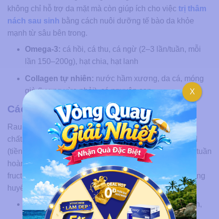
không chỉ hỗ trợ da mặt mà còn giúp ích cho việc
trị thâm
nách sau sinh
bằng cách nuôi dưỡng tế bào da khỏe
mạnh từ sâu bên trong.
Omega-3:
cá hồi, cá thu, cá ngừ (2–3 lần/tuần, mỗi
lần 150–200g), hạt chia, hạt lanh
Collagen tự nhiên:
nước hầm xương, da cá, móng
giò (lượng vừa phải), cá nguyên con
X
Các loại rau xanh cùng trái cây tươi
Rau xanh đậm màu cung cấp đồng thời nhiều nhóm vi
chất: folate (hỗ trợ phân bào tế bào da mới), carotenoid
(tiền Vitamin A chống oxy hóa), sắt cùng magie (duy trì tuần
hoàn nuôi da). Trái cây tươi bổ sung đường tự nhiên
fructose cùng chất xơ, giúp hấp thu chậm, ổn định đường
huyết.
Rau xanh ưu tiên:
rau bina, cải xoăn, súp lơ xanh,
rau dền, cải bó xôi