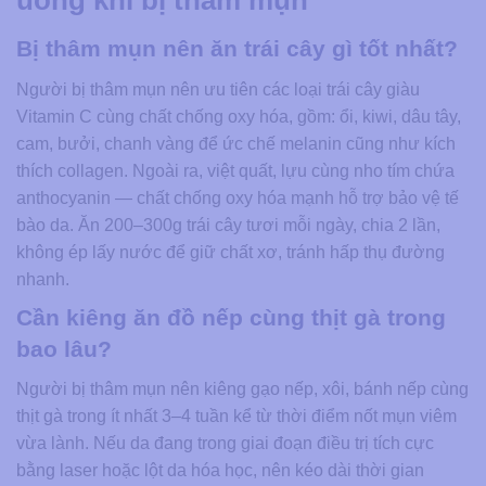
uống khi bị thâm mụn
Bị thâm mụn nên ăn trái cây gì tốt nhất?
Người bị thâm mụn nên ưu tiên các loại trái cây giàu
Vitamin C cùng chất chống oxy hóa, gồm: ổi, kiwi, dâu tây,
cam, bưởi, chanh vàng để ức chế melanin cũng như kích
thích collagen. Ngoài ra, việt quất, lựu cùng nho tím chứa
anthocyanin — chất chống oxy hóa mạnh hỗ trợ bảo vệ tế
bào da. Ăn 200–300g trái cây tươi mỗi ngày, chia 2 lần,
không ép lấy nước để giữ chất xơ, tránh hấp thụ đường
nhanh.
Cần kiêng ăn đồ nếp cùng thịt gà trong
bao lâu?
Người bị thâm mụn nên kiêng gạo nếp, xôi, bánh nếp cùng
thịt gà trong ít nhất 3–4 tuần kể từ thời điểm nốt mụn viêm
vừa lành. Nếu da đang trong giai đoạn điều trị tích cực
bằng laser hoặc lột da hóa học, nên kéo dài thời gian