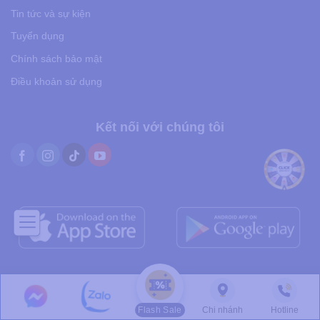
Tin tức và sự kiện
Tuyển dụng
Chính sách bảo mật
Điều khoản sử dụng
Kết nối với chúng tôi
ĐKKD số: 0316678190 do Sở Tài Chính Tp. HCM cấp ngày 15/01/2021
GPHĐ số: 353/BYT-GPHĐ do Bộ Y Tế cấp ngày 08/05/2024
Thời gian làm việc hàng ngày: 24/24h
Flash Sale
Chi nhánh
Hotline