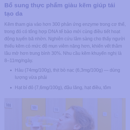
Bổ sung thực phẩm giàu kẽm giúp tái
tạo da
Kẽm tham gia vào hơn 300 phản ứng enzyme trong cơ thể,
trong đó có tổng hợp DNA tế bào mới cùng điều tiết hoạt
động tuyến bã nhờn. Nghiên cứu lâm sàng cho thấy người
thiếu kẽm có mức độ mụn viêm nặng hơn, khiến vết thâm
lâu mờ hơn trung bình 30%. Nhu cầu kẽm khuyến nghị là
8–11mg/ngày.
Hàu (74mg/100g), thịt bò nạc (6,3mg/100g) — dùng
lượng vừa phải
Hạt bí đỏ (7,6mg/100g), đậu lăng, hạt điều, tôm