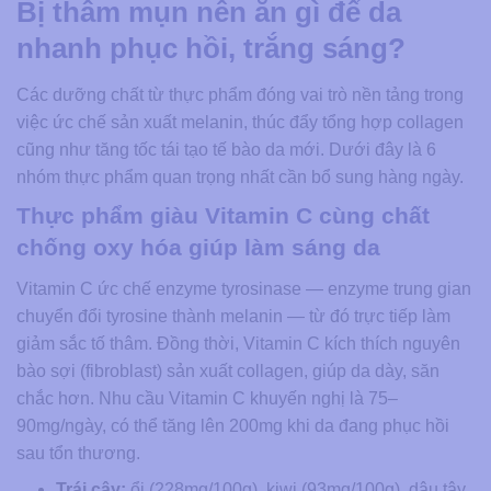
Bị thâm mụn nên ăn gì để da
nhanh phục hồi, trắng sáng?
Các dưỡng chất từ thực phẩm đóng vai trò nền tảng trong
việc ức chế sản xuất melanin, thúc đẩy tổng hợp collagen
cũng như tăng tốc tái tạo tế bào da mới. Dưới đây là 6
nhóm thực phẩm quan trọng nhất cần bổ sung hàng ngày.
Thực phẩm giàu Vitamin C cùng chất
chống oxy hóa giúp làm sáng da
Vitamin C ức chế enzyme tyrosinase — enzyme trung gian
chuyển đổi tyrosine thành melanin — từ đó trực tiếp làm
giảm sắc tố thâm. Đồng thời, Vitamin C kích thích nguyên
bào sợi (fibroblast) sản xuất collagen, giúp da dày, săn
chắc hơn. Nhu cầu Vitamin C khuyến nghị là 75–
90mg/ngày, có thể tăng lên 200mg khi da đang phục hồi
sau tổn thương.
Trái cây:
ổi (228mg/100g), kiwi (93mg/100g), dâu tây