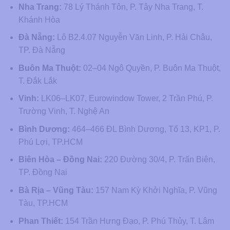
Nha Trang:
78 Lý Thánh Tôn, P. Tây Nha Trang, T.
Khánh Hòa
Đà Nẵng:
Lô B2.4.07 Nguyễn Văn Linh, P. Hải Châu,
TP. Đà Nẵng
Buôn Ma Thuột:
02–04 Ngô Quyền, P. Buôn Ma Thuột,
T. Đắk Lắk
Vinh:
LK06–LK07, Eurowindow Tower, 2 Trần Phú, P.
Trường Vinh, T. Nghệ An
Bình Dương:
464–466 ĐL Bình Dương, Tổ 13, KP1, P.
Phú Lợi, TP.HCM
Biên Hòa – Đồng Nai:
220 Đường 30/4, P. Trấn Biên,
TP. Đồng Nai
Bà Rịa – Vũng Tàu:
157 Nam Kỳ Khởi Nghĩa, P. Vũng
Tàu, TP.HCM
Phan Thiết:
154 Trần Hưng Đạo, P. Phú Thủy, T. Lâm