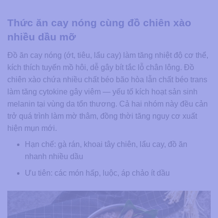
Thức ăn cay nóng cùng đồ chiên xào
nhiều dầu mỡ
Đồ ăn cay nóng (ớt, tiêu, lẩu cay) làm tăng nhiệt độ cơ thể,
kích thích tuyến mồ hôi, dễ gây bít tắc lỗ chân lông. Đồ
chiên xào chứa nhiều chất béo bão hòa lẫn chất béo trans
làm tăng cytokine gây viêm — yếu tố kích hoạt sản sinh
melanin tại vùng da tổn thương. Cả hai nhóm này đều cản
trở quá trình làm mờ thâm, đồng thời tăng nguy cơ xuất
hiện mụn mới.
Hạn chế: gà rán, khoai tây chiên, lẩu cay, đồ ăn
nhanh nhiều dầu
Ưu tiên: các món hấp, luộc, áp chảo ít dầu