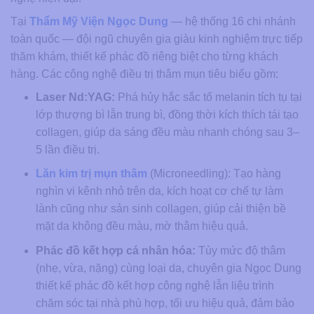
Tại
Thẩm Mỹ Viện Ngọc Dung
— hệ thống 16 chi nhánh
toàn quốc — đội ngũ chuyên gia giàu kinh nghiệm trực tiếp
thăm khám, thiết kế phác đồ riêng biệt cho từng khách
hàng. Các công nghệ điều trị thâm mụn tiêu biểu gồm:
Laser Nd:YAG:
Phá hủy hắc sắc tố melanin tích tụ tại
lớp thượng bì lẫn trung bì, đồng thời kích thích tái tạo
collagen, giúp da sáng đều màu nhanh chóng sau 3–
5 lần điều trị.
Lăn kim trị mụn thâm
(Microneedling): Tạo hàng
nghìn vi kênh nhỏ trên da, kích hoạt cơ chế tự làm
lành cũng như sản sinh collagen, giúp cải thiện bề
mặt da không đều màu, mờ thâm hiệu quả.
Phác đồ kết hợp cá nhân hóa:
Tùy mức độ thâm
(nhẹ, vừa, nặng) cùng loại da, chuyên gia Ngọc Dung
thiết kế phác đồ kết hợp công nghệ lẫn liệu trình
chăm sóc tại nhà phù hợp, tối ưu hiệu quả, đảm bảo