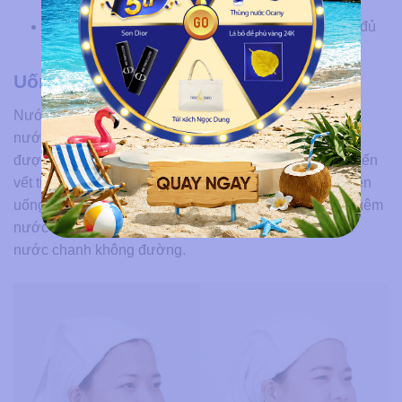
Trái cây ưu tiên:
việt quất, lựu, cà chua, xoài, đu đủ
(giàu enzyme papain hỗ trợ tẩy tế bào chết nhẹ)
Uống đủ nước mỗi ngày
Nước chiếm 64% cấu trúc tế bào da. Khi cơ thể thiếu
nước, tuần hoàn vi mạch da kém, tế bào da mới không
được nuôi dưỡng đủ, quá trình thải độc chậm lại — khiến
vết thâm lâu mờ hơn. Người đang điều trị thâm mụn nên
uống tối thiểu 2 lít nước lọc mỗi ngày, có thể bổ sung thêm
nước ép rau củ ít đường, trà xanh không đường hoặc
nước chanh không đường.