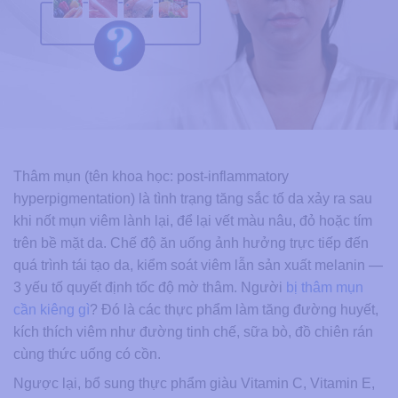
Thâm mụn (tên khoa học: post-inflammatory
hyperpigmentation) là tình trạng tăng sắc tố da xảy ra sau
khi nốt mụn viêm lành lại, để lại vết màu nâu, đỏ hoặc tím
trên bề mặt da. Chế độ ăn uống ảnh hưởng trực tiếp đến
quá trình tái tạo da, kiểm soát viêm lẫn sản xuất melanin —
3 yếu tố quyết định tốc độ mờ thâm. Người
bị thâm mụn
cần kiêng gì
? Đó là các thực phẩm làm tăng đường huyết,
kích thích viêm như đường tinh chế, sữa bò, đồ chiên rán
cùng thức uống có cồn.
Ngược lại, bổ sung thực phẩm giàu Vitamin C, Vitamin E,