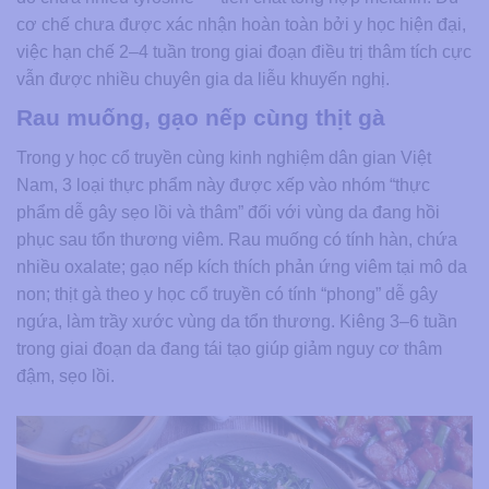
cơ chế chưa được xác nhận hoàn toàn bởi y học hiện đại,
việc hạn chế 2–4 tuần trong giai đoạn điều trị thâm tích cực
vẫn được nhiều chuyên gia da liễu khuyến nghị.
Rau muống, gạo nếp cùng thịt gà
Trong y học cổ truyền cùng kinh nghiệm dân gian Việt
Nam, 3 loại thực phẩm này được xếp vào nhóm “thực
phẩm dễ gây sẹo lồi và thâm” đối với vùng da đang hồi
phục sau tổn thương viêm. Rau muống có tính hàn, chứa
nhiều oxalate; gạo nếp kích thích phản ứng viêm tại mô da
non; thịt gà theo y học cổ truyền có tính “phong” dễ gây
ngứa, làm trầy xước vùng da tổn thương. Kiêng 3–6 tuần
trong giai đoạn da đang tái tạo giúp giảm nguy cơ thâm
đậm, sẹo lồi.