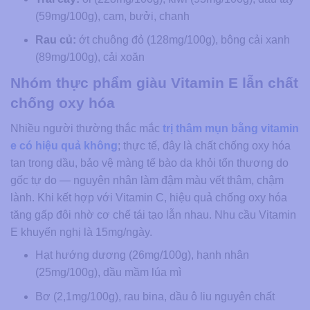
(59mg/100g), cam, bưởi, chanh
Rau củ:
ớt chuông đỏ (128mg/100g), bông cải xanh
(89mg/100g), cải xoăn
Nhóm thực phẩm giàu Vitamin E lẫn chất
chống oxy hóa
Nhiều người thường thắc mắc
trị thâm mụn bằng vitamin
e có hiệu quả không
; thực tế, đây là chất chống oxy hóa
tan trong dầu, bảo vệ màng tế bào da khỏi tổn thương do
gốc tự do — nguyên nhân làm đậm màu vết thâm, chậm
lành. Khi kết hợp với Vitamin C, hiệu quả chống oxy hóa
tăng gấp đôi nhờ cơ chế tái tạo lẫn nhau. Nhu cầu Vitamin
E khuyến nghị là 15mg/ngày.
Hạt hướng dương (26mg/100g), hạnh nhân
(25mg/100g), dầu mầm lúa mì
Bơ (2,1mg/100g), rau bina, dầu ô liu nguyên chất