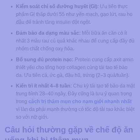
Kiểm soát chỉ số đường huyết (GI):
Ưu tiên thực
phẩm GI thấp dưới 55 như yến mạch, gạo lứt, rau họ
đậu để tránh tăng insulin đột ngột.
Đảm bảo đa dạng màu sắc:
Mỗi bữa ăn cần có ít
nhất 3 màu rau củ quả khác nhau để cung cấp đầy đủ
nhóm chất chống oxy hóa.
Bổ sung đủ protein nạc:
Protein cung cấp axit amin
thiết yếu cho tổng hợp collagen cùng tái tạo tế bào
da. Ưu tiên cá, ức gà, đậu hũ, trứng (2–3 quả/tuần).
Kiên trì ít nhất 4–8 tuần:
Chu kỳ tái tạo tế bào da mặt
trung bình 28–40 ngày. Đây cũng là lưu ý quan trọng
trong
cách trị thâm mụn cho nam giới nhanh nhất
vì làn da phái mạnh thường có tốc độ tái tạo khác biệt
so với nữ giới.
Câu hỏi thường gặp về chế độ ăn