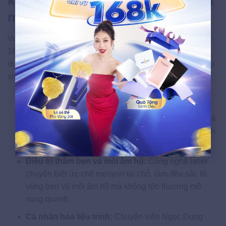
kín bằng công nghệ cao tại Thẩm
mỹ viện Ngọc Dung
Với hơn 28 năm uy tín trong ngành thẩm mỹ và hệ thống
16 chi nhánh toàn quốc,
viện thẩm mỹ
Ngọc Dung ứng
dụng 2 giải pháp công nghệ cao để phục hồi vùng kín sau
sinh: Laser vi điểm điều trị thâm và se khít ống âm đạo.
Công nghệ Laser vi điểm:
Tia laser tác động vào
lớp mô bên trong ở mức vi điểm, kích thích tái sinh
collagen type I và III, tái cấu trúc niêm mạc âm đạo và
cơ vòng. Kết quả: giúp
hồng vùng kín
hào hơn, thành
âm đạo căng và khít hơn sau 3–5 lần điều trị.
Điều trị thâm bẹn và môi âm hộ:
Công nghệ laser
chuyên biệt ức chế melanin tại chỗ, làm đều sắc tố
vùng bẹn và môi âm hộ mà không tổn thương mô
xung quanh.
Cá nhân hóa liệu trình:
Chuyên viên Ngọc Dung