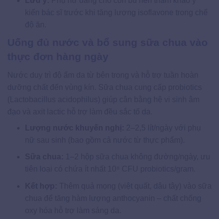
Lưu ý:
Phụ nữ đang cho con bú nên tham khảo ý
kiến bác sĩ trước khi tăng lượng isoflavone trong chế
độ ăn.
Uống đủ nước và bổ sung sữa chua vào
thực đơn hàng ngày
Nước duy trì độ ẩm da từ bên trong và hỗ trợ tuần hoàn
dưỡng chất đến vùng kín. Sữa chua cung cấp probiotics
(Lactobacillus acidophilus) giúp cân bằng hệ vi sinh âm
đạo và axit lactic hỗ trợ làm đều sắc tố da.
Lượng nước khuyến nghị:
2–2,5 lít/ngày với phụ
nữ sau sinh (bao gồm cả nước từ thực phẩm).
Sữa chua:
1–2 hộp sữa chua không đường/ngày, ưu
tiên loại có chứa ít nhất 10⁸ CFU probiotics/gram.
Kết hợp:
Thêm quả mọng (việt quất, dâu tây) vào sữa
chua để tăng hàm lượng anthocyanin – chất chống
oxy hóa hỗ trợ làm sáng da.