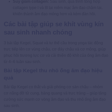
Suy giảm collagen:
Sau sinh, quá trình tổng hợp
collagen type I và III tại niêm mạc âm đạo chậm lại,
khiến thành âm đạo mỏng hơn và kém đàn hồi.
Các bài tập giúp se khít vùng kín
sau sinh nhanh chóng
3 bài tập Kegel, Squat và tư thế cầu trong yoga tác động
trực tiếp lên cơ vùng chậu, cơ đáy chậu và cơ mông, giúp
phục hồi trương lực cơ và cải thiện độ khít của ống âm đạo
từ 4–6 tuần sau sinh.
Bài tập Kegel thu nhỏ ống âm đạo hiệu
quả
Bài tập Kegel co thắt và giải phóng cơ sàn chậu – nhóm
cơ nâng đỡ tử cung, bàng quang và trực tràng – giúp tăng
cường sức mạnh cơ vòng âm đạo và thu nhỏ ống âm đạo
sau sinh.