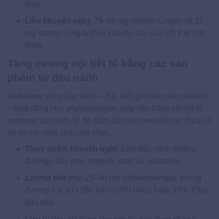
bina.
Liều khuyến nghị:
75–90 mg vitamin C/ngày và 15
mg vitamin E/ngày theo khuyến cáo của Bộ Y tế Việt
Nam.
Tăng cường nội tiết tố bằng các sản
phẩm từ đậu nành
Isoflavone trong đậu nành – đặc biệt genistein và daidzein
– hoạt động như phytoestrogen, giúp cân bằng nội tiết tố
estrogen sau sinh, từ đó giảm sản sinh melanin dư thừa và
hỗ trợ cơ vùng chậu hồi phục.
Thực phẩm khuyến nghị:
Sữa đậu nành (không
đường), đậu phụ, tempeh, natto và edamame.
Lượng tiêu thụ:
25–40 mg isoflavone/ngày, tương
đương 2 ly sữa đậu nành (240 ml/ly) hoặc 100–150g
đậu phụ.