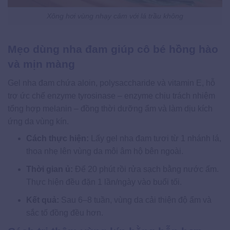
Xông hơi vùng nhạy cảm với lá trầu không
Mẹo dùng nha đam giúp cô bé hồng hào
và mịn màng
Gel nha đam chứa aloin, polysaccharide và vitamin E, hỗ
trợ ức chế enzyme tyrosinase – enzyme chịu trách nhiệm
tổng hợp melanin – đồng thời dưỡng ẩm và làm dịu kích
ứng da vùng kín.
Cách thực hiện:
Lấy gel nha đam tươi từ 1 nhánh lá,
thoa nhẹ lên vùng da môi âm hộ bên ngoài.
Thời gian ủ:
Để 20 phút rồi rửa sạch bằng nước ấm.
Thực hiện đều đặn 1 lần/ngày vào buổi tối.
Kết quả:
Sau 6–8 tuần, vùng da cải thiện độ ẩm và
sắc tố đồng đều hơn.