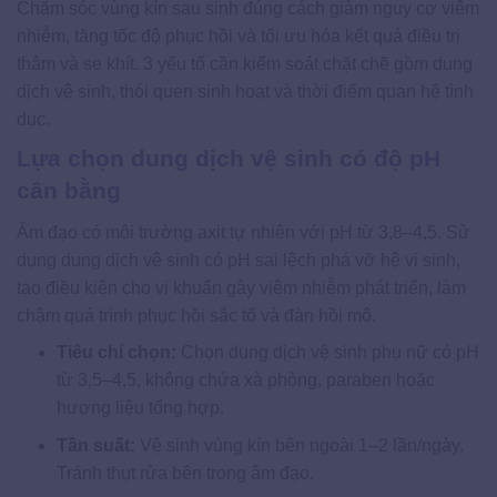
Chăm sóc vùng kín sau sinh đúng cách giảm nguy cơ viêm
nhiễm, tăng tốc độ phục hồi và tối ưu hóa kết quả điều trị
thâm và se khít. 3 yếu tố cần kiểm soát chặt chẽ gồm dung
dịch vệ sinh, thói quen sinh hoạt và thời điểm quan hệ tình
dục.
Lựa chọn dung dịch vệ sinh có độ pH
cân bằng
Âm đạo có môi trường axit tự nhiên với pH từ 3,8–4,5. Sử
dụng dung dịch vệ sinh có pH sai lệch phá vỡ hệ vi sinh,
tạo điều kiện cho vi khuẩn gây viêm nhiễm phát triển, làm
chậm quá trình phục hồi sắc tố và đàn hồi mô.
Tiêu chí chọn:
Chọn dung dịch vệ sinh phụ nữ có pH
từ 3,5–4,5, không chứa xà phòng, paraben hoặc
hương liệu tổng hợp.
Tần suất:
Vệ sinh vùng kín bên ngoài 1–2 lần/ngày.
Tránh thụt rửa bên trong âm đạo.