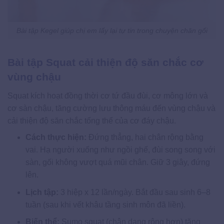
Bài tập Kegel giúp chị em lấy lại tự tin trong chuyện chăn gối
Bài tập Squat cải thiện độ săn chắc cơ
vùng chậu
Squat kích hoạt đồng thời cơ tứ đầu đùi, cơ mông lớn và
cơ sàn chậu, tăng cường lưu thông máu đến vùng chậu và
cải thiện độ săn chắc tổng thể của cơ đáy chậu.
Cách thực hiện:
Đứng thẳng, hai chân rộng bằng
vai. Hạ người xuống như ngồi ghế, đùi song song với
sàn, gối không vượt quá mũi chân. Giữ 3 giây, đứng
lên.
Lịch tập:
3 hiệp x 12 lần/ngày. Bắt đầu sau sinh 6–8
tuần (sau khi vết khâu tầng sinh môn đã liền).
Biến thể:
Sumo squat (chân dạng rộng hơn) tăng