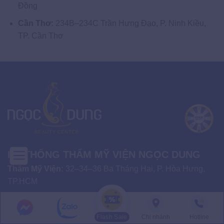
Đồng
Cần Thơ:
234B–234C Trần Hưng Đạo, P. Ninh Kiều,
TP. Cần Thơ
HỆ THỐNG THẨM MỸ VIỆN NGỌC DUNG
Thẩm Mỹ Viện:
32–34–36 Ba Tháng Hai, P. Hòa Hưng,
TP.HCM
BỆNH VIỆN THẨM MỸ NGỌC DUNG
Flash Sale
Chi nhánh
Hotline
Địa chỉ:
33C–33D–33E Nguyễn Bỉnh Khiêm, P. Sài Gòn,