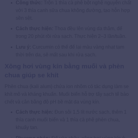
Công thức:
Trộn 1 thìa cà phê bột nghệ nguyên chất
với 3 thìa canh sữa chua không đường, tạo hỗn hợp
sền sệt.
Cách thực hiện:
Thoa đều lên vùng da thâm, để
trong 20 phút rồi rửa sạch. Thực hiện 2–3 lần/tuần.
Lưu ý:
Curcumin có thể để lại màu vàng nhạt tạm
thời trên da, sẽ mất sau khi rửa sạch.
Xông hơi vùng kín bằng muối và phèn
chua giúp se khít
Phèn chua (kali alum) chứa ion nhôm có tác dụng làm se
khít mô và kháng khuẩn. Muối biển hỗ trợ tẩy sạch tế bào
chết và cân bằng độ pH bề mặt da vùng kín.
Cách thực hiện:
Đun sôi 1,5 lít nước sạch, thêm 1
thìa canh muối biển và 1 thìa cà phê phèn chua,
khuấy tan.