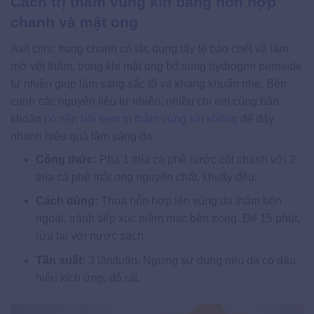
Cách trị thâm vùng kín bằng hỗn hợp
chanh và mật ong
Axit citric trong chanh có tác dụng tẩy tế bào chết và làm
mờ vết thâm, trong khi mật ong bổ sung hydrogen peroxide
tự nhiên giúp làm sáng sắc tố và kháng khuẩn nhẹ. Bên
cạnh các nguyên liệu tự nhiên, nhiều chị em cũng băn
khoăn
có nên bôi kem trị thâm vùng kín không
để đẩy
nhanh hiệu quả làm sáng da.
Công thức:
Pha 1 thìa cà phê nước cốt chanh với 2
thìa cà phê mật ong nguyên chất, khuấy đều.
Cách dùng:
Thoa hỗn hợp lên vùng da thâm bên
ngoài, tránh tiếp xúc niêm mạc bên trong. Để 15 phút,
rửa lại với nước sạch.
Tần suất:
3 lần/tuần. Ngưng sử dụng nếu da có dấu
hiệu kích ứng, đỏ rát.