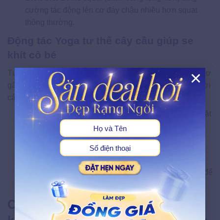
cường tác động lên cơ đáy chậu nhiều hơn squat
thông thường.
Động tác Yoga tư thế cây cầu giúp se
khít cô bé
×
Tư thế cây cầu (Setu Bandhasana) trong yoga kéo giãn cơ
gấp hông, tăng cường cơ mông và cơ sàn chậu, đồng thời
X
cải thiện tuần hoàn máu đến cơ quan sinh dục nữ.
Cách thực hiện:
Nằm ngửa, gối co, hai bàn chân đặt
sát sàn rộng bằng hông. Đẩy hông lên cao, siết chặt
cơ mông và cơ sàn chậu, giữ 5–8 nhịp thở.
Lịch tập:
10 lần/ngày, thực hiện sau sinh 6 tuần.
Kết hợp:
Co cơ Kegel đồng thời khi giữ tư thế cầu để
tối ưu hóa tác động lên cơ vùng chậu.
Cách làm hồng và se khít vùng