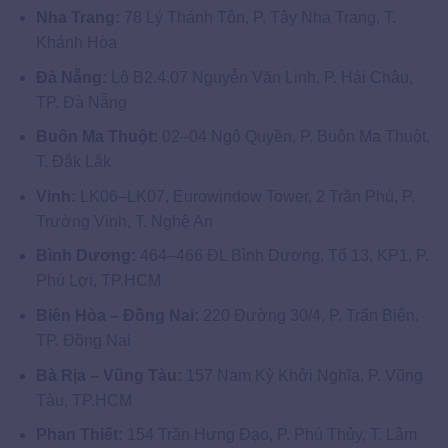
Nha Trang:
78 Lý Thánh Tôn, P. Tây Nha Trang, T.
Khánh Hòa
Đà Nẵng:
Lô B2.4.07 Nguyễn Văn Linh, P. Hải Châu,
TP. Đà Nẵng
Buôn Ma Thuột:
02–04 Ngô Quyền, P. Buôn Ma Thuột,
T. Đắk Lắk
Vinh:
LK06–LK07, Eurowindow Tower, 2 Trần Phú, P.
Trường Vinh, T. Nghệ An
Bình Dương:
464–466 ĐL Bình Dương, Tổ 13, KP1, P.
Phú Lợi, TP.HCM
Biên Hòa – Đồng Nai:
220 Đường 30/4, P. Trấn Biên,
TP. Đồng Nai
Bà Rịa – Vũng Tàu:
157 Nam Kỳ Khởi Nghĩa, P. Vũng
Tàu, TP.HCM
Phan Thiết:
154 Trần Hưng Đạo, P. Phú Thủy, T. Lâm