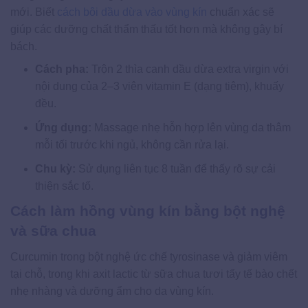
mới. Biết
cách bôi dầu dừa vào vùng kín
chuẩn xác sẽ
giúp các dưỡng chất thẩm thấu tốt hơn mà không gây bí
bách.
Cách pha:
Trộn 2 thìa canh dầu dừa extra virgin với
nội dung của 2–3 viên vitamin E (dạng tiêm), khuấy
đều.
Ứng dụng:
Massage nhẹ hỗn hợp lên vùng da thâm
mỗi tối trước khi ngủ, không cần rửa lại.
Chu kỳ:
Sử dụng liên tục 8 tuần để thấy rõ sự cải
thiện sắc tố.
Cách làm hồng vùng kín bằng bột nghệ
và sữa chua
Curcumin trong bột nghệ ức chế tyrosinase và giảm viêm
tại chỗ, trong khi axit lactic từ sữa chua tươi tẩy tế bào chết
nhẹ nhàng và dưỡng ẩm cho da vùng kín.