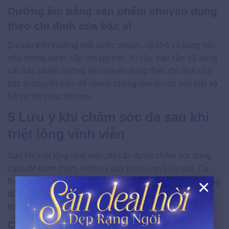
Dưỡng ẩm bằng sản phẩm chuyên dụng
theo chỉ định của bác sĩ
Da sau triệt thường mất nước nhanh, dễ khô và bong tróc
nếu không được cấp ẩm kịp thời. Vì vậy, bạn cần sử dụng
các sản phẩm dưỡng ẩm chuyên dụng theo chỉ định của
bác sĩ chuyên môn để nhanh chóng làm dịu da sau triệt và
hỗ trợ hồi phục tốt hơn.
5 Lưu ý khi chăm sóc da sau khi
triệt lông vĩnh viễn
Sau khi triệt lông vĩnh viễn, da cần được chăm sóc đúng
cách để tránh thâm, viêm và duy trì hiệu quả lâu dài. Cụ
×
thể, bạn nên làm sạch da nhẹ nhàng, mặc đồ thoáng, uống
đủ nước, chống nắng đầy đủ và tuyệt đối không tự ý nhổ
X
hoặc wax lông trong giai đoạn phục hồi.
Chế độ chăm sóc da