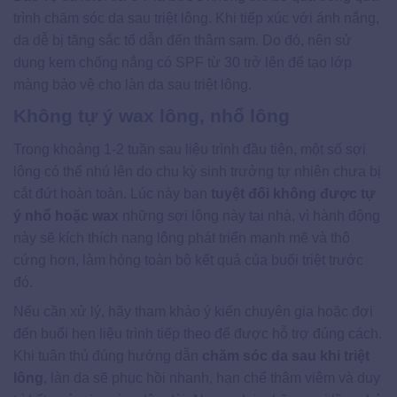
trình chăm sóc da sau triệt lông. Khi tiếp xúc với ánh nắng,
da dễ bị tăng sắc tố dẫn đến thâm sạm. Do đó, nên sử
dụng kem chống nắng có SPF từ 30 trở lên để tạo lớp
màng bảo vệ cho làn da sau triệt lông.
Không tự ý wax lông, nhổ lông
Trong khoảng 1-2 tuần sau liệu trình đầu tiên, một số sợi
lông có thể nhú lên do chu kỳ sinh trưởng tự nhiên chưa bị
cắt đứt hoàn toàn. Lúc này bạn
tuyệt đối không được tự
ý nhổ hoặc wax
những sợi lông này tại nhà, vì hành động
này sẽ kích thích nang lông phát triển mạnh mẽ và thô
cứng hơn, làm hỏng toàn bộ kết quả của buổi triệt trước
đó.
Nếu cần xử lý, hãy tham khảo ý kiến chuyên gia hoặc đợi
đến buổi hẹn liệu trình tiếp theo để được hỗ trợ đúng cách.
Khi tuân thủ đúng hướng dẫn
chăm sóc da sau khi triệt
lông
, làn da sẽ phục hồi nhanh, hạn chế thâm viêm và duy