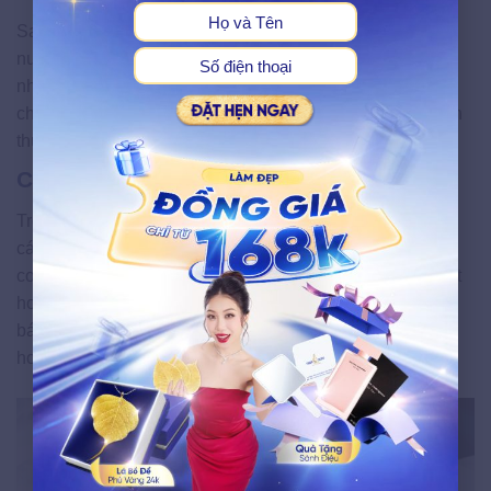
Sau triệt lông, bạn nên sử dụng nước muối sinh lý hoặc
nước sạch pha muối loãng để vệ sinh da nhằm sát trùng
nhẹ giúp giảm nguy cơ viêm nhiễm. Đồng thời, nên hạn
chế dùng sản phẩm có tính tẩy rửa mạnh để tránh làm tổn
thương lớp biểu bì đang nhạy cảm.
Chọn trang phục phù hợp
Trong ít nhất 2-3 ngày đầu sau triệt lông, bạn nên ưu tiên
các loại trang phục rộng rãi, thông thoáng với chất liệu
cotton mềm mại, thấm hút mồ hôi tốt. Tránh mặc đồ bó sát
hoặc vải thô cứng để hạn chế tình trạng trầy xước và bí
bách, giúp da có không gian để “thở” và hồi phục nhanh
hơn.