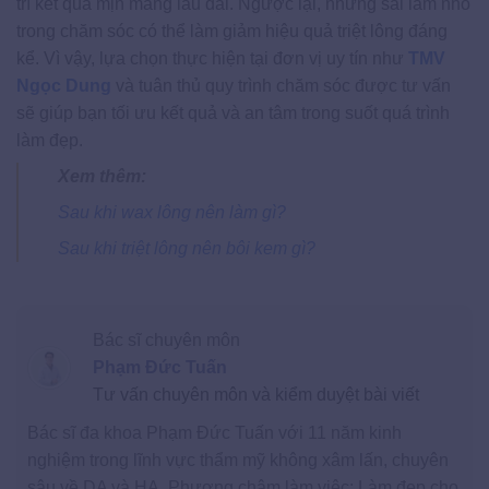
trì kết quả mịn màng lâu dài. Ngược lại, những sai lầm nhỏ
trong chăm sóc có thể làm giảm hiệu quả triệt lông đáng
kể. Vì vậy, lựa chọn thực hiện tại đơn vị uy tín như
TMV
Ngọc Dung
và tuân thủ quy trình chăm sóc được tư vấn
sẽ giúp bạn tối ưu kết quả và an tâm trong suốt quá trình
làm đẹp.
Xem thêm:
Sau khi wax lông nên làm gì?
Sau khi triệt lông nên bôi kem gì​?
Bác sĩ chuyên môn
Phạm Đức Tuấn
Tư vấn chuyên môn và kiểm duyệt bài viết
Bác sĩ đa khoa Phạm Đức Tuấn với 11 năm kinh
nghiệm trong lĩnh vực thẩm mỹ không xâm lấn, chuyên
sâu về DA và HA. Phương châm làm việc: Làm đẹp cho