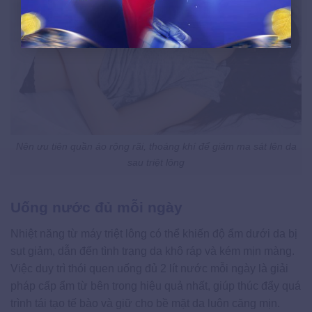
Nên ưu tiên quần áo rộng rãi, thoáng khí để giảm ma sát lên da
sau triệt lông
Uống nước đủ mỗi ngày
Nhiệt năng từ máy triệt lông có thể khiến độ ẩm dưới da bị
sụt giảm, dẫn đến tình trạng da khô ráp và kém mịn màng.
Việc duy trì thói quen uống đủ 2 lít nước mỗi ngày là giải
pháp cấp ẩm từ bên trong hiệu quả nhất, giúp thúc đẩy quá
trình tái tạo tế bào và giữ cho bề mặt da luôn căng mịn.