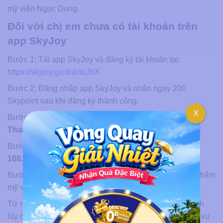
mỹ viện Ngọc Dung.
Đối với chị em chưa có tài khoản trên
app SkyJoy
Bước 1: Tải app SkyJoy và đăng ký tài khoản tại:
https://skyjoy.go.link/iuJhX
Bước 2: Đăng nhập app SkyJoy và nhận ngay 200
Skypoint sau khi đăng ký thành công.
X
Bước 3: Vào mục
“Voucher nổi bật”
và tìm voucher
Thanh lọc da Bio Skin.
Bước 4: Dùng 01 SkyPoint đổi voucher và thanh toán
168.000 VNĐ.
Bước 5: Lưu voucher trên app và đặt lịch làm đẹp tại Thẩm
mỹ viện Ngọc Dung.
Từ nay, mỗi chuyến bay cùng Vietjet không chỉ giúp tích
lũy điểm thưởng mà còn mở ra cơ hội trải nghiệm dịch vụ