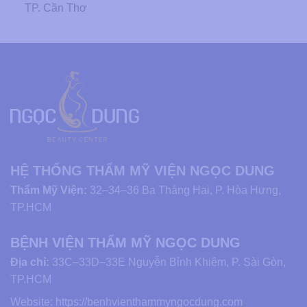
TP. Cần Thơ
HỆ THỐNG THẨM MỸ VIỆN NGỌC DUNG
Thẩm Mỹ Viện:
32–34–36 Ba Tháng Hai, P. Hòa Hưng,
TP.HCM
BỆNH VIỆN THẨM MỸ NGỌC DUNG
Địa chỉ:
33C–33D–33E Nguyễn Bỉnh Khiêm, P. Sài Gòn,
TP.HCM
Website:
https://benhvienthammyngocdung.com