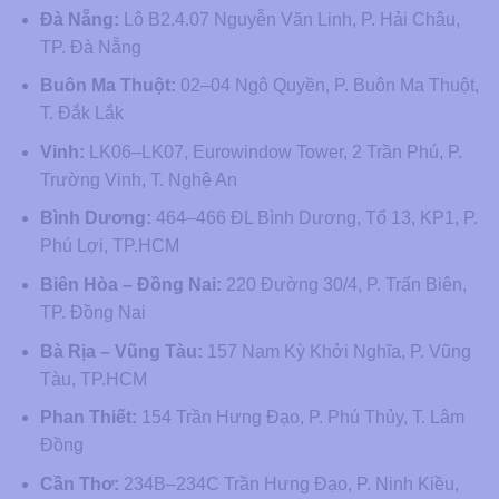
Đà Nẵng:
Lô B2.4.07 Nguyễn Văn Linh, P. Hải Châu,
TP. Đà Nẵng
Buôn Ma Thuột:
02–04 Ngô Quyền, P. Buôn Ma Thuột,
T. Đắk Lắk
Vinh:
LK06–LK07, Eurowindow Tower, 2 Trần Phú, P.
Trường Vinh, T. Nghệ An
Bình Dương:
464–466 ĐL Bình Dương, Tổ 13, KP1, P.
Phú Lợi, TP.HCM
Biên Hòa – Đồng Nai:
220 Đường 30/4, P. Trấn Biên,
TP. Đồng Nai
Bà Rịa – Vũng Tàu:
157 Nam Kỳ Khởi Nghĩa, P. Vũng
Tàu, TP.HCM
Phan Thiết:
154 Trần Hưng Đạo, P. Phú Thủy, T. Lâm
Đồng
Cần Thơ:
234B–234C Trần Hưng Đạo, P. Ninh Kiều,