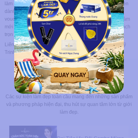
làm đẹp đỉnh cao tại
Ngọc Dung
. Đừng bỏ lỡ đặc quyền
dành riêng cho hội viên SkyJoy, hãy mở app và đổi
voucher ngay hôm nay để chủ động chăm sóc làn da, làm
mới năng lượng và khởi đầu hành trình làm đẹp một cách
trọn vẹn nhất.
Liên hệ hợp tác Ngọc Dung Beauty: 0902 540 822 – Mỹ
Trinh
BÀI VIẾT LIÊN QUAN
Các sự kiện làm đẹp toàn cầu mang đến những sản phẩm
và phương pháp hiện đại, thu hút sự quan tâm lớn từ giới
làm đẹp.