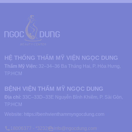
HỆ THỐNG THẨM MỸ VIỆN NGỌC DUNG
Thẩm Mỹ Viện:
32–34–36 Ba Tháng Hai, P. Hòa Hưng,
TP.HCM
BỆNH VIỆN THẨM MỸ NGỌC DUNG
Địa chỉ:
33C–33D–33E Nguyễn Bỉnh Khiêm, P. Sài Gòn,
TP.HCM
Website:
https://benhvienthammyngocdung.com
18006377 - *3232
info@ngocdung.com