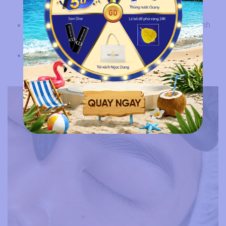
hiện thần thái tự tin.
Duy trì form dáng lâu dài, giữ vẻ gọn gàng, nam tính
mà không cần chỉnh sửa thường xuyên.
Dáng mày chuẩn phong thủy giúp cân bằng ngũ
hành, thu hút vận khí và may mắn.