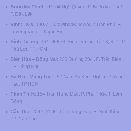
Buôn Ma Thuột:
02–04 Ngô Quyền, P. Buôn Ma Thuột,
T. Đắk Lắk
Vinh:
LK06–LK07, Eurowindow Tower, 2 Trần Phú, P.
Trường Vinh, T. Nghệ An
Bình Dương:
464–466 ĐL Bình Dương, Tổ 13, KP1, P.
Phú Lợi, TP.HCM
Biên Hòa – Đồng Nai:
220 Đường 30/4, P. Trấn Biên,
TP. Đồng Nai
Bà Rịa – Vũng Tàu:
157 Nam Kỳ Khởi Nghĩa, P. Vũng
Tàu, TP.HCM
Phan Thiết:
154 Trần Hưng Đạo, P. Phú Thủy, T. Lâm
Đồng
Cần Thơ:
234B–234C Trần Hưng Đạo, P. Ninh Kiều,
TP. Cần Thơ