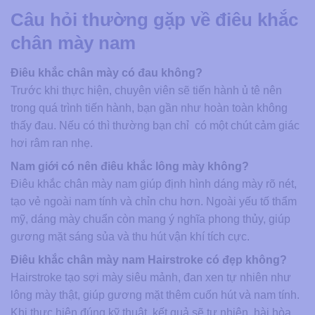
Câu hỏi thường gặp về điêu khắc
chân mày nam
Điêu khắc chân mày có đau không?
Trước khi thực hiện, chuyên viên sẽ tiến hành ủ tê nên
trong quá trình tiến hành, bạn gần như hoàn toàn không
thấy đau. Nếu có thì thường bạn chỉ có một chút cảm giác
hơi râm ran nhẹ.
Nam giới có nên điêu khắc lông mày không?
Điêu khắc chân mày nam giúp định hình dáng mày rõ nét,
tạo vẻ ngoài nam tính và chỉn chu hơn. Ngoài yếu tố thẩm
mỹ, dáng mày chuẩn còn mang ý nghĩa phong thủy, giúp
gương mặt sáng sủa và thu hút vận khí tích cực.
Điêu khắc chân mày nam Hairstroke có đẹp không?
Hairstroke tạo sợi mày siêu mảnh, đan xen tự nhiên như
lông mày thật, giúp gương mặt thêm cuốn hút và nam tính.
Khi thực hiện đúng kỹ thuật, kết quả sẽ tự nhiên, hài hòa