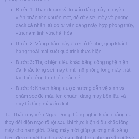
Bước 1: Thăm khám và tư vấn dáng mày, chuyên
viên phân tích khuôn mặt, độ dày sợi mày và phong
cách cá nhân, từ đó tư vấn dáng mày hợp phong thủy,
vừa nam tính vừa hài hòa.
Bước 2: Vùng chân mày được ủ tê nhẹ, giúp khách
hàng thoải mái suốt quá trình thực hiện.
Bước 3: Thực hiện điêu khắc bằng công nghệ hiện
đại khắc từng sợi mày tỉ mỉ, mô phỏng lông mày thật,
tạo hiệu ứng tự nhiên, sắc nét.
Bước 4: Khách hàng được hướng dẫn vệ sinh và
chăm sóc để màu lên chuẩn, dáng mày bền lâu và
duy trì dáng mày ổn định.
Tại Thẩm mỹ viện Ngọc Dung, hàng nghìn khách hàng đã
thay đổi diện mạo rõ rệt sau khi thực hiện điêu khắc lông
mày cho nam giới. Dáng mày mới giúp gương mặt sáng
hơn, đường nét hài hòa và nam tính hơn nhưng vẫn giữ vẻ