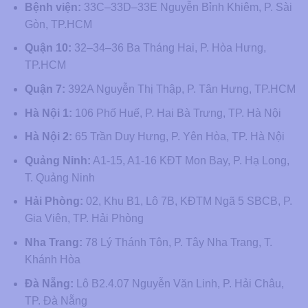
Bệnh viện:
33C–33D–33E Nguyễn Bỉnh Khiêm, P. Sài
Gòn, TP.HCM
Quận 10:
32–34–36 Ba Tháng Hai, P. Hòa Hưng,
TP.HCM
Quận 7:
392A Nguyễn Thị Thập, P. Tân Hưng, TP.HCM
Hà Nội 1:
106 Phố Huế, P. Hai Bà Trưng, TP. Hà Nội
Hà Nội 2:
65 Trần Duy Hưng, P. Yên Hòa, TP. Hà Nội
Quảng Ninh:
A1-15, A1-16 KĐT Mon Bay, P. Hạ Long,
T. Quảng Ninh
Hải Phòng:
02, Khu B1, Lô 7B, KĐTM Ngã 5 SBCB, P.
Gia Viên, TP. Hải Phòng
Nha Trang:
78 Lý Thánh Tôn, P. Tây Nha Trang, T.
Khánh Hòa
Đà Nẵng:
Lô B2.4.07 Nguyễn Văn Linh, P. Hải Châu,
TP. Đà Nẵng