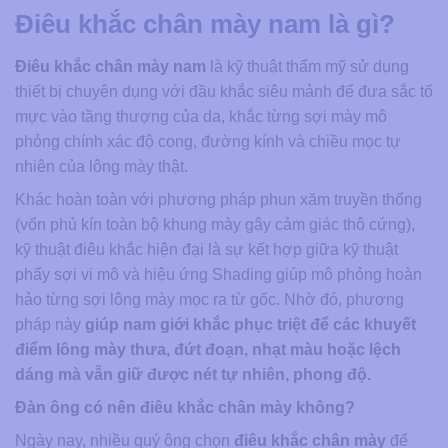
Điêu khắc chân mày nam là gì?
Điêu khắc chân mày nam
là kỹ thuật thẩm mỹ sử dụng
thiết bị chuyên dụng với đầu khắc siêu mảnh để đưa sắc tố
mực vào tầng thượng của da, khắc từng sợi mày mô
phỏng chính xác độ cong, đường kính và chiều mọc tự
nhiên của lông mày thật.
Khác hoàn toàn với phương pháp phun xăm truyền thống
(vốn phủ kín toàn bộ khung mày gây cảm giác thô cứng),
kỹ thuật điêu khắc hiện đại là sự kết hợp giữa kỹ thuật
phẩy sợi vi mô và hiệu ứng Shading giúp mô phỏng hoàn
hảo từng sợi lông mày mọc ra từ gốc. Nhờ đó, phương
pháp này
giúp nam giới khắc phục triệt để các khuyết
điểm lông mày thưa, đứt đoạn, nhạt màu hoặc lệch
dáng mà vẫn giữ được nét tự nhiên, phong độ.
Đàn ông có nên điêu khắc chân mày không?
Ngày nay, nhiều quý ông chọn
điêu khắc
chân mày
để