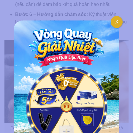
(nếu cần) để đảm bảo kết quả hoàn hảo nhất.
Bước 6 – Hướng dẫn chăm sóc:
Kỹ thuật viên
X
hướng dẫn khách hàng cách chăm sóc lông mày sau
khi điêu khắc để lông mày lên màu đẹp và bền.
Phác thảo chân mày là một bước quan trọng trong quy trình