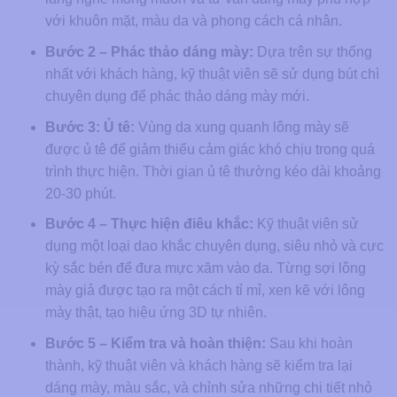
với khuôn mặt, màu da và phong cách cá nhân.
Bước 2 – Phác thảo dáng mày:
Dựa trên sự thống
nhất với khách hàng, kỹ thuật viên sẽ sử dụng bút chì
chuyên dụng để phác thảo dáng mày mới.
Bước 3: Ủ tê:
Vùng da xung quanh lông mày sẽ
được ủ tê để giảm thiểu cảm giác khó chịu trong quá
trình thực hiện. Thời gian ủ tê thường kéo dài khoảng
20-30 phút.
Bước 4 – Thực hiện điêu khắc:
Kỹ thuật viên sử
dụng một loại dao khắc chuyên dụng, siêu nhỏ và cực
kỳ sắc bén để đưa mực xăm vào da. Từng sợi lông
mày giả được tạo ra một cách tỉ mỉ, xen kẽ với lông
mày thật, tạo hiệu ứng 3D tự nhiên.
Bước 5 – Kiểm tra và hoàn thiện:
Sau khi hoàn
thành, kỹ thuật viên và khách hàng sẽ kiểm tra lại
dáng mày, màu sắc, và chỉnh sửa những chi tiết nhỏ