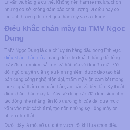
tư vấn và báo giá cụ thể. Không nên ham rẻ mà lựa chọn
những cơ sở không đảm bảo chất lượng, vì điều này có
thể ảnh hưởng đến kết quả thẩm mỹ và sức khỏe.
Điêu khắc chân mày tại TMV Ngọc
Dung
TMV Ngọc Dung là địa chỉ uy tín hàng đầu trong lĩnh vực
điêu khắc chân mày
, mang đến cho khách hàng đôi lông
mày đẹp tự nhiên, sắc nét và hài hòa với khuôn mặt. Với
đội ngũ chuyên viên giàu kinh nghiệm, được đào tạo bài
bản cùng công nghệ hiện đại, thẩm mỹ viện cam kết mang
lại kết quả thẩm mỹ hoàn hảo, an toàn và bền lâu. Kỹ thuật
điêu khắc chân mày tại đây sử dụng các đầu kim siêu nhỏ,
tác động nhẹ nhàng lên lớp thượng bì của da, đưa mực
xăm vào một cách tỉ mỉ, tạo nên những sợi lông mày tự
nhiên như thật.
Dưới đây là một số ưu điểm vượt trội khi lựa chọn điêu