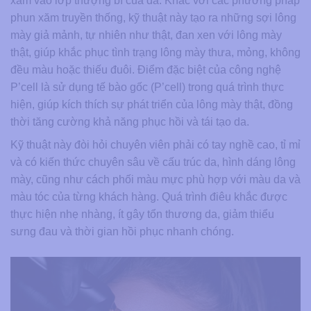
xăm vào lớp thượng bì của da. Khác với các phương pháp
phun xăm truyền thống, kỹ thuật này tạo ra những sợi lông
mày giả mảnh, tự nhiên như thật, đan xen với lông mày
thật, giúp khắc phục tình trạng lông mày thưa, mỏng, không
đều màu hoặc thiếu đuôi. Điểm đặc biệt của công nghệ
P’cell là sử dụng tế bào gốc (P’cell) trong quá trình thực
hiện, giúp kích thích sự phát triển của lông mày thật, đồng
thời tăng cường khả năng phục hồi và tái tạo da.
Kỹ thuật này đòi hỏi chuyên viên phải có tay nghề cao, tỉ mỉ
và có kiến thức chuyên sâu về cấu trúc da, hình dáng lông
mày, cũng như cách phối màu mực phù hợp với màu da và
màu tóc của từng khách hàng. Quá trình điêu khắc được
thực hiện nhẹ nhàng, ít gây tổn thương da, giảm thiểu
sưng đau và thời gian hồi phục nhanh chóng.