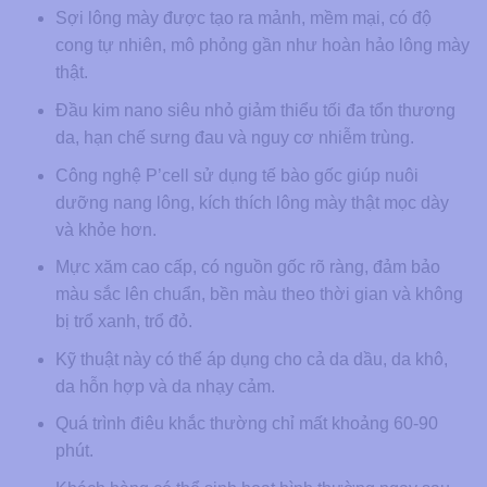
Sợi lông mày được tạo ra mảnh, mềm mại, có độ
cong tự nhiên, mô phỏng gần như hoàn hảo lông mày
thật.
Đầu kim nano siêu nhỏ giảm thiểu tối đa tổn thương
da, hạn chế sưng đau và nguy cơ nhiễm trùng.
Công nghệ P’cell sử dụng tế bào gốc giúp nuôi
dưỡng nang lông, kích thích lông mày thật mọc dày
và khỏe hơn.
Mực xăm cao cấp, có nguồn gốc rõ ràng, đảm bảo
màu sắc lên chuẩn, bền màu theo thời gian và không
bị trổ xanh, trổ đỏ.
Kỹ thuật này có thể áp dụng cho cả da dầu, da khô,
da hỗn hợp và da nhạy cảm.
Quá trình điêu khắc thường chỉ mất khoảng 60-90
phút.