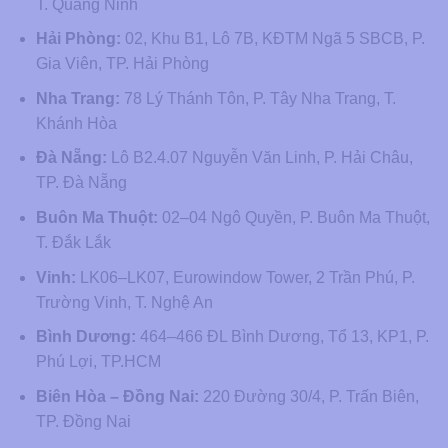
T. Quảng Ninh
Hải Phòng:
02, Khu B1, Lô 7B, KĐTM Ngã 5 SBCB, P.
Gia Viên, TP. Hải Phòng
Nha Trang:
78 Lý Thánh Tôn, P. Tây Nha Trang, T.
Khánh Hòa
Đà Nẵng:
Lô B2.4.07 Nguyễn Văn Linh, P. Hải Châu,
TP. Đà Nẵng
Buôn Ma Thuột:
02–04 Ngô Quyền, P. Buôn Ma Thuột,
T. Đắk Lắk
Vinh:
LK06–LK07, Eurowindow Tower, 2 Trần Phú, P.
Trường Vinh, T. Nghệ An
Bình Dương:
464–466 ĐL Bình Dương, Tổ 13, KP1, P.
Phú Lợi, TP.HCM
Biên Hòa – Đồng Nai:
220 Đường 30/4, P. Trấn Biên,
TP. Đồng Nai