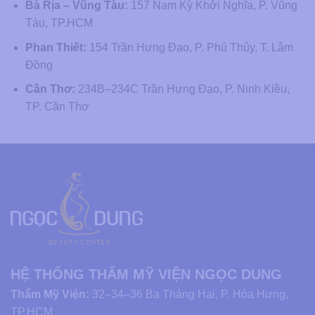
Bà Rịa – Vũng Tàu:
157 Nam Kỳ Khởi Nghĩa, P. Vũng
Tàu, TP.HCM
Phan Thiết:
154 Trần Hưng Đạo, P. Phú Thủy, T. Lâm
Đồng
Cần Thơ:
234B–234C Trần Hưng Đạo, P. Ninh Kiều,
TP. Cần Thơ
HỆ THỐNG THẨM MỸ VIỆN NGỌC DUNG
Thẩm Mỹ Viện:
32–34–36 Ba Tháng Hai, P. Hòa Hưng,
TP.HCM