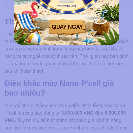
điêu khắc mày Nano P’cell
Thời gian thực hiện
Thời gian thực hiện điêu khắc lông mày Nano P’cell
thường dao động từ 60 đến 90 phút, tùy thuộc vào độ phức
tạp của dáng mày, tình trạng lông mày hiện tại của khách
hàng và tay nghề của kỹ thuật viên. Thời gian này bao gồm
cả quá trình tư vấn, phác thảo, ủ tê, thực hiện và kiểm tra
sau khi hoàn thành.
Điêu khắc mày Nano P’cell giá
bao nhiêu?
Mức giá tham khảo cho dịch vụ điêu khắc lông mày Nano
P’cell thường dao động từ
3.000.000 VNĐ đến 8.000.000
VNĐ
. Tuy nhiên, để biết chính xác mức giá, khách hàng
nên liên hệ trực tiếp với các cơ sở thẩm mỹ uy tín để được