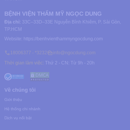
BỆNH VIỆN THẨM MỸ NGỌC DUNG
Địa chỉ:
33C–33D–33E Nguyễn Bỉnh Khiêm, P. Sài Gòn,
TP.HCM
Website:
https://benhvienthammyngocdung.com
18006377 - *3232
info@ngocdung.com
Thời gian làm việc:
Thứ 2 - CN: Từ 9h - 20h
Về chúng tôi
Giới thiệu
Hệ thống chi nhánh
Dịch vụ nổi bật