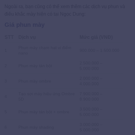
Ngoài ra, bạn cũng có thể xem thêm các dịch vụ phun và
điêu khắc mày hiện có tại Ngọc Dung:
Giá phun mày
STT
Dịch vụ
Mức giá (VNĐ)
Phun mày chạm hạt vi điểm
1
900.000 – 1.500.000
nano
2.500.000 –
2
Phun mày tán bột
5.000.000
2.000.000 –
3
Phun mày ombre
4.000.000
Tạo sợi mày hiệu ứng Ombre
7.900.000 –
4
5D
8.900.000
3.500.000 –
5
Phun mày tán bột + ombre
5.000.000
3.000.000 –
6
Phun mày shading
5.000.000