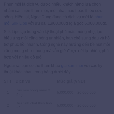
Phun môi là dịch vụ được nhiều khách hàng lựa chọn
nhằm cải thiện thâm môi, môi nhạt màu hoặc thiếu sức
sống. Hiện tại, Ngọc Dung đang có dịch vụ mới là
phun
môi Silk Lips
với ưu đãi 1.900.000đ (giá gốc 6.000.000đ).
Silk Lips tập trung vào kỹ thuật phủ màu mỏng nhẹ, tạo
hiệu ứng môi căng bóng tự nhiên, hạn chế sưng đau và hỗ
trợ phục hồi nhanh. Công nghệ này hướng đến bề mặt môi
căng mọng như nhung mà vẫn giữ được nét tự nhiên, phù
hợp với nhiều độ tuổi.
Ngoài ra, bạn có thể tham khảo
giá xăm môi
với các kỹ
thuật khác nhau trong bảng dưới đây:
STT
Dịch vụ
Mức giá (VNĐ)
Cấy môi hồng nano 3
1
5.000.000 – 20.000.000
tầng
Đưa tinh chất thủy tinh
2
5.000.000 – 20.000.000
môi