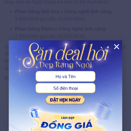
nhạy cảm tại Ngọc Dung mà bạn có thể tham khảo:
Phun hồng nhũ hoa + Công nghệ ánh sáng:
5.900.000đ (giá gốc 10.000.000đ)
Phun hồng Bikini + Công nghệ ánh sáng:
7.900.000đ (giá gốc 10.000.000đ)
×
Lưu ý: Hiệu quả dịch vụ phụ thuộc vào cơ địa và tình trạng
sắc tố của từng khách hàng. Khách hàng nên được thăm
X
khám và tư vấn trước khi thực hiện để đảm bảo phù hợp
và an toàn.
ĐẶT LỊCH THĂM KHÁM NGAY!