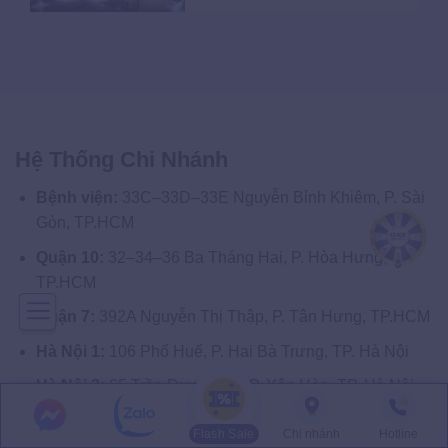
Hệ Thống Chi Nhánh
Bệnh viện:
33C–33D–33E Nguyễn Bỉnh Khiêm, P. Sài
Gòn, TP.HCM
Quận 10:
32–34–36 Ba Tháng Hai, P. Hòa Hưng,
TP.HCM
Quận 7:
392A Nguyễn Thị Thập, P. Tân Hưng, TP.HCM
Hà Nội 1:
106 Phố Huế, P. Hai Bà Trưng, TP. Hà Nội
Hà Nội 2:
65 Trần Duy Hưng, P. Yên Hòa, TP. Hà Nội
Quảng Ninh:
A1-15, A1-16 KĐT Mon Bay, P. Hạ Long,
Flash Sale
Chi nhánh
Hotline
T. Quảng Ninh