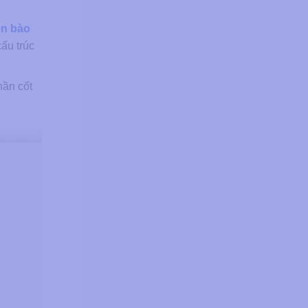
n bào
cấu trúc
hần cốt