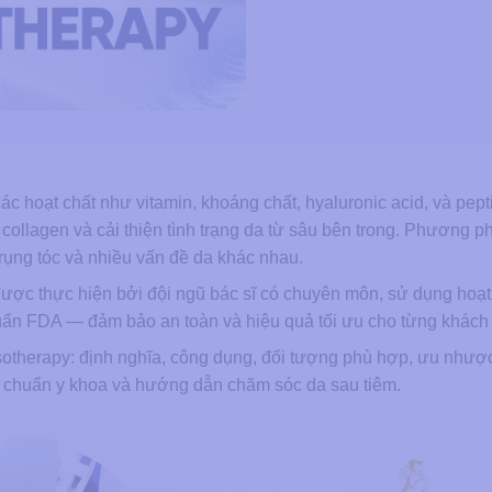
các hoạt chất như vitamin, khoáng chất, hyaluronic acid, và pep
ạo collagen và cải thiện tình trạng da từ sâu bên trong. Phương 
 rụng tóc và nhiều vấn đề da khác nhau.
ợc thực hiện bởi đội ngũ bác sĩ có chuyên môn, sử dụng hoạt
chuẩn FDA — đảm bảo an toàn và hiệu quả tối ưu cho từng khách
esotherapy: định nghĩa, công dụng, đối tượng phù hợp, ưu nhượ
iện chuẩn y khoa và hướng dẫn chăm sóc da sau tiêm.