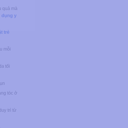
ệu quả mà
 dụng y
t trẻ
au mỗi
a tối
mụn
ang tóc ở
uy trì từ