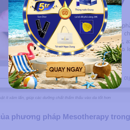
t ít xâm lấn, giúp các dưỡng chất thẩm thấu vào da tốt hơn
của phương pháp Mesotherapy trong