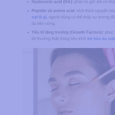
Hyaluronic acid (HA):
phân tử giữ ẩm có khả
Peptide và amino acid:
kích thích nguyên bào
sợi là gì
, người dùng có thể thấy sự tương đồn
da bền vững.
Yếu tố tăng trưởng (Growth Factors):
phục h
lõi thường thấy trong liệu trình
trẻ hóa da mặ