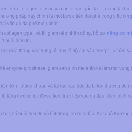
 nơi chứa collagen, elastin và các tế bào gốc da — mang lại hi
hương pháp này chính là một bước tiến đột phá trong việc
ứng
ời 5 vấn đề da phổ biến nhất:
h collagen type I và III, giảm nếp nhăn nông, hỗ trợ
nâng cơ mặ
4 buổi điều trị.
ợc đưa thẳng vào trung bì, duy trì độ ẩm sâu trong 4–6 tuần s
hế enzyme tyrosinase, giảm sản sinh melanin và làm mờ vùng d
ã nhờn, kháng khuẩn và tái tạo cấu trúc da bị tổn thương do 
 tố tăng trưởng tóc được tiêm trực tiếp vào da đầu, kích thích n
ất, số buổi điều trị và tình trạng da ban đầu. Kết quả thường d