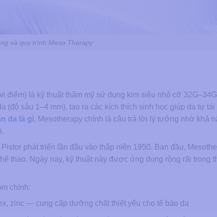
ng và quy trình Meso Therapy
 vi điểm) là kỹ thuật thẩm mỹ sử dụng kim siêu nhỏ cỡ 32G–34G
a (độ sâu 1–4 mm), tạo ra các kích thích sinh học giúp da tự tái
àn da là gì
, Mesotherapy chính là câu trả lời lý tưởng nhờ khả 
i.
stor phát triển lần đầu vào thập niên 1950. Ban đầu, Mesoth
ể thao. Ngày nay, kỹ thuật này được ứng dụng rộng rãi trong 
óm chính:
x, zinc — cung cấp dưỡng chất thiết yếu cho tế bào da