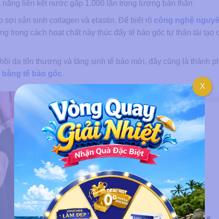
 năng liên kết nước gấp 1.000 lần trọng lượng bản thân
 sợi sản sinh collagen và elastin. Để biết rõ
công nghệ nguyê
g trong cách hoạt chất này thúc đẩy tế bào gốc tự thân tái tạo 
ồi da tổn thương và tăng sinh tế bào mới, đây cũng là thành p
t bằng tế bào gốc
.
X