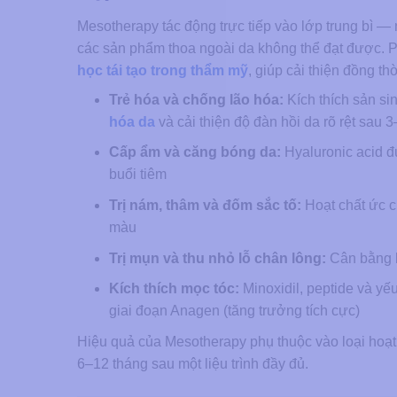
Mesotherapy tác động trực tiếp vào lớp trung bì —
các sản phẩm thoa ngoài da không thể đạt được. P
học tái tạo trong thẩm mỹ
, giúp cải thiện đồng th
Trẻ hóa và chống lão hóa:
Kích thích sản sin
hóa da
và cải thiện độ đàn hồi da rõ rệt sau 3–
Cấp ẩm và căng bóng da:
Hyaluronic acid đư
buổi tiêm
Trị nám, thâm và đốm sắc tố:
Hoạt chất ức c
màu
Trị mụn và thu nhỏ lỗ chân lông:
Cân bằng b
Kích thích mọc tóc:
Minoxidil, peptide và yếu
giai đoạn Anagen (tăng trưởng tích cực)
Hiệu quả của Mesotherapy phụ thuộc vào loại hoạt ch
6–12 tháng sau một liệu trình đầy đủ.