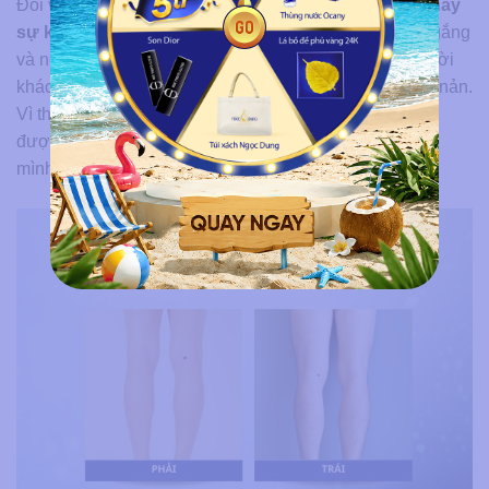
Đối với nam, nốt ruồi ở sau đầu gối là
dấu hiệu cho thấy
sự kém may mắn
của người đó. Mặc dù có nhiều cố gắng
và nỗ lực nhưng họ lại không được may mắn như người
khác, làm gì cũng không thuận lợi và dễ dẫn đến chán nản.
Vì thế, hầu hết đàn ông nào có nốt ruồi ở vị trí này đều
được khuyên là nên xóa đi để thay đổi vận mệnh của
mình.