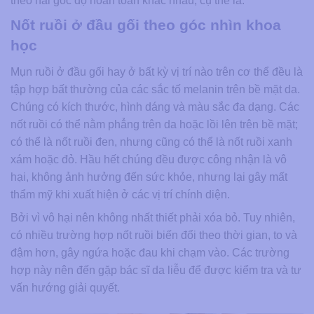
theo hai góc độ hoàn toàn khác nhau, cụ thể là:
Nốt ruồi ở đầu gối theo góc nhìn khoa
học
Mụn ruồi ở đầu gối hay ở bất kỳ vị trí nào trên cơ thể đều là
tập hợp bất thường của các sắc tố melanin trên bề mặt da.
Chúng có kích thước, hình dáng và màu sắc đa dạng. Các
nốt ruồi có thể nằm phẳng trên da hoặc lồi lên trên bề mặt;
có thể là nốt ruồi đen, nhưng cũng có thể là nốt ruồi xanh
xám hoặc đỏ. Hầu hết chúng đều được công nhận là vô
hại, không ảnh hưởng đến sức khỏe, nhưng lại gây mất
thẩm mỹ khi xuất hiện ở các vị trí chính diện.
Bởi vì vô hại nên không nhất thiết phải xóa bỏ. Tuy nhiên,
có nhiều trường hợp nốt ruồi biến đổi theo thời gian, to và
đậm hơn, gây ngứa hoặc đau khi chạm vào. Các trường
hợp này nên đến gặp bác sĩ da liễu để được kiểm tra và tư
vấn hướng giải quyết.