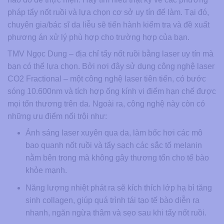
pháp tẩy nốt ruồi và lựa chọn cơ sở uy tín để làm. Tại đó,
chuyên gia/bác sĩ da liễu sẽ tiến hành kiểm tra và đề xuất
phương án xử lý phù hợp cho trường hợp của bạn.
TMV Ngọc Dung – địa chỉ tẩy nốt ruồi bằng laser uy tín mà
bạn có thể lựa chọn. Bởi nơi đây sử dụng công nghệ laser
CO2 Fractional – một công nghệ laser tiên tiến, có bước
sóng 10.600nm và tích hợp ống kính vi điểm hạn chế được
mọi tổn thương trên da. Ngoài ra, công nghệ này còn có
những ưu điểm nổi trội như:
Ánh sáng laser xuyên qua da, làm bốc hơi các mô
bao quanh nốt ruồi và tẩy sạch các sắc tố melanin
nằm bên trong mà không gây thương tổn cho tế bào
khỏe mạnh.
Năng lượng nhiệt phát ra sẽ kích thích lớp hạ bì tăng
sinh collagen, giúp quá trình tái tạo tế bào diễn ra
nhanh, ngăn ngừa thâm và sẹo sau khi tẩy nốt ruồi.