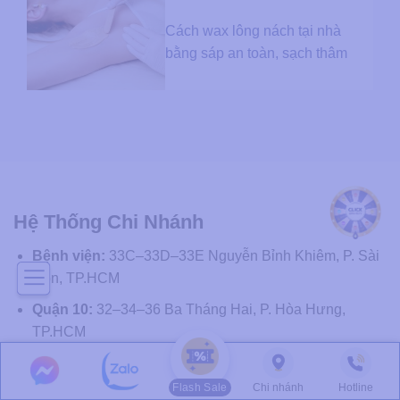
Cách wax lông nách tại nhà
bằng sáp an toàn, sạch thâm
Hệ Thống Chi Nhánh
Bệnh viện:
33C–33D–33E Nguyễn Bỉnh Khiêm, P. Sài
Gòn, TP.HCM
Quận 10:
32–34–36 Ba Tháng Hai, P. Hòa Hưng,
TP.HCM
Quận 7:
392A Nguyễn Thị Thập, P. Tân Hưng, TP.HCM
Flash Sale
Chi nhánh
Hotline
Hà Nội 1:
106 Phố Huế, P. Hai Bà Trưng, TP. Hà Nội