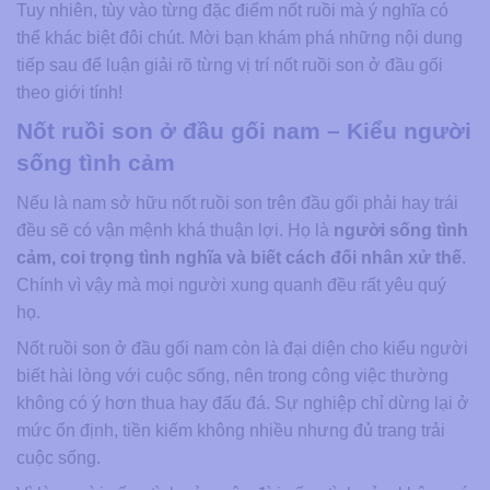
Tuy nhiên, tùy vào từng đặc điểm nốt ruồi mà ý nghĩa có
thể khác biệt đôi chút. Mời bạn khám phá những nội dung
tiếp sau để luận giải rõ từng vị trí nốt ruồi son ở đầu gối
theo giới tính!
Nốt ruồi son ở đầu gối nam – Kiểu người
sống tình cảm
Nếu là nam sở hữu nốt ruồi son trên đầu gối phải hay trái
đều sẽ có vận mệnh khá thuận lợi. Họ là
người sống tình
cảm, coi trọng tình nghĩa và biết cách đối nhân xử thế
.
Chính vì vậy mà mọi người xung quanh đều rất yêu quý
họ.
Nốt ruồi son ở đầu gối nam còn là đại diện cho kiểu người
biết hài lòng với cuộc sống, nên trong công việc thường
không có ý hơn thua hay đấu đá. Sự nghiệp chỉ dừng lại ở
mức ổn định, tiền kiếm không nhiều nhưng đủ trang trải
cuộc sống.