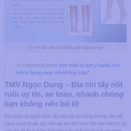
Có nên tẩy nốt ruồi ở đầu gối hay không?
>> Tham khảo thêm:
Vén màn bí mật ý nghĩa nốt
ruồi ở bụng nam, nữ tốt hay xấu?
TMV Ngọc Dung – Địa chỉ tẩy nốt
ruồi uy tín, an toàn, nhanh chóng
bạn không nên bỏ lỡ
Nếu bạn có quyết định tẩy nốt ruồi thì cũng không nên vội
vàng dùng thuốc tẩy nốt ruồi tại nhà hoặc tìm đại một cơ sở
nào đó để thực hiện. Hãy tìm hiểu thật kỹ về các phương