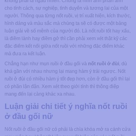
không phải là ngẫu nhiên. Chúng là hình ảnh phản ánh
cho tính cách, sự nghiệp, tình duyên và tương lai của một
người. Thông qua từng nốt ruồi, vị trí xuất hiện, kích thước,
hình dáng và màu sắc mà chúng ta sẽ có được một bảng
luận giải về số mệnh của người đó. Là nốt ruồi tốt hay xấu,
là điềm lành hay điềm gở thì cần phải xem xét thật kỹ các
đặc điểm kết nối giữa nốt ruồi với những đặc điểm khác
mà đưa ra kết luận.
Chẳng hạn như mụn ruồi ở đầu gối và
nốt ruồi ở đùi
, dù
khá gần với nhau nhưng lại mang hàm ý trái ngược. Nốt
ruồi ở đùi có nhiều hàm ý tốt đẹp hơn, còn ở đầu gối thì lại
có phần lận đận. Xem xét theo giới tính thì thông điệp
mang đến lại càng khác xa nhau.
Luận giải chi tiết ý nghĩa nốt ruồi
ở đầu gối nữ
Nốt ruồi ở đầu gối nữ có phải là chìa khóa mở ra cánh cửa