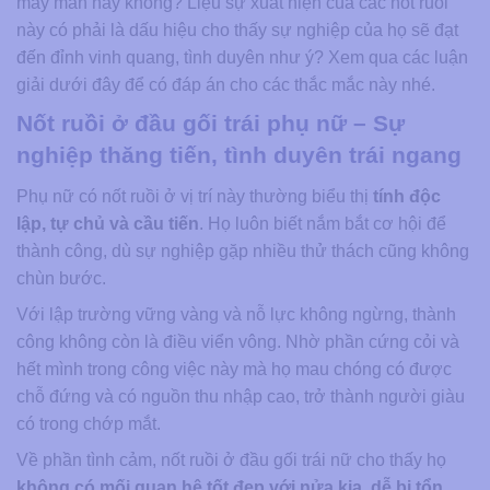
may mắn hay không? Liệu sự xuất hiện của các nốt ruồi
này có phải là dấu hiệu cho thấy sự nghiệp của họ sẽ đạt
đến đỉnh vinh quang, tình duyên như ý? Xem qua các luận
giải dưới đây để có đáp án cho các thắc mắc này nhé.
Nốt ruồi ở đầu gối trái phụ nữ – Sự
nghiệp thăng tiến, tình duyên trái ngang
Phụ nữ có nốt ruồi ở vị trí này thường biểu thị
tính độc
lập, tự chủ và cầu tiến
. Họ luôn biết nắm bắt cơ hội để
thành công, dù sự nghiệp gặp nhiều thử thách cũng không
chùn bước.
Với lập trường vững vàng và nỗ lực không ngừng, thành
công không còn là điều viển vông. Nhờ phần cứng cỏi và
hết mình trong công việc này mà họ mau chóng có được
chỗ đứng và có nguồn thu nhập cao, trở thành người giàu
có trong chớp mắt.
Về phần tình cảm, nốt ruồi ở đầu gối trái nữ cho thấy họ
không có mối quan hệ tốt đẹp với nửa kia, dễ bị tổn