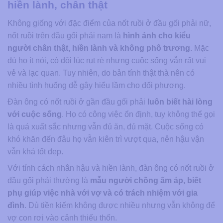
hiền lành, chân thật
Không giống với đặc điểm của nốt ruồi ở đầu gối phải nữ,
nốt ruồi trên đầu gối phải nam là
hình ảnh cho kiểu
người chân thật, hiền lành và không phô trương
. Mặc
dù họ ít nói, có đôi lúc rụt rè nhưng cuộc sống vẫn rất vui
vẻ và lạc quan. Tuy nhiên, do bản tính thật thà nên có
nhiều tình huống dễ gây hiểu lầm cho đối phương.
Đàn ông có nốt ruồi ở gần đầu gối phải
luôn biết hài lòng
với cuộc sống
. Họ có công việc ổn định, tuy không thể gọi
là quá xuất sắc nhưng vẫn đủ ăn, đủ mặt. Cuộc sống có
khó khăn đến đâu họ vẫn kiên trì vượt qua, nên hậu vận
vẫn khá tốt đẹp.
Với tính cách nhân hậu và hiền lành, đàn ông có nốt ruồi ở
đầu gối phải thường là
mẫu người chồng ấm áp, biết
phụ giúp việc nhà với vợ và có trách nhiệm với gia
đình
. Dù tiền kiếm không được nhiều nhưng vẫn không để
vợ con rơi vào cảnh thiếu thốn.