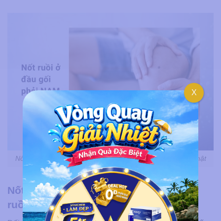
X
Nốt ruồi ở đầu gối bên phải nam – Người hiền lành, chân thật
Nốt ruồi ở phía sau đầu gối nam – Nốt
ruồi xấu, nên xóa ngay