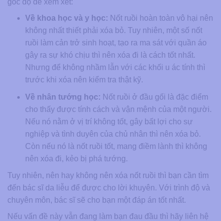
góc độ để xem xét:
Về khoa học và y học:
Nốt ruồi hoàn toàn vô hại nên
không nhất thiết phải xóa bỏ. Tuy nhiên, một số nốt
ruồi làm cản trở sinh hoạt, tạo ra ma sát với quần áo
gây ra sự khó chịu thì nên xóa đi là cách tốt nhất.
Nhưng để không nhầm lẫn với các khối u ác tính thì
trước khi xóa nên kiểm tra thật kỹ.
Về nhân tướng học:
Nốt ruồi ở đầu gối là đặc điểm
cho thấy được tính cách và vận mệnh của một người.
Nếu nó nằm ở vị trí không tốt, gây bất lợi cho sự
nghiệp và tình duyên của chủ nhân thì nên xóa bỏ.
Còn nếu nó là nốt ruồi tốt, mang điềm lành thì không
nên xóa đi, kẻo bị phá tướng.
Tuy nhiên, nên hay không nên xóa nốt ruồi thì bạn cần tìm
đến bác sĩ da liễu để được cho lời khuyên. Với trình độ và
chuyên môn, bác sĩ sẽ cho bạn một đáp án tốt nhất.
Nếu vấn đề này vẫn đang làm bạn đau đầu thì hãy liên hệ