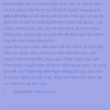
thường gắn với sự lương thiện, tình cảm, tài vận ổn định
và khả năng nhận được sự hỗ trợ từ người xung quanh.
Nốt ruồi ở tai
có thể được xem là dấu hiệu gắn với tài lộc,
phúc khí, trí tuệ và nhân duyên theo nhân tướng học. Tuy
nhiên, những luận giải này chỉ nên dùng để tham khảo,
không nên xem là căn cứ tuyệt đối để đánh giá vận mệnh
hay tính cách của một người.
Quan trọng hơn, bạn nên quan sát nốt ruồi ở tai dưới góc
nhìn sức khỏe. Nếu nốt ruồi có dấu hiệu đổi màu, lớn
nhanh, viền không đều, đau, ngứa hoặc chảy máu, nên
thăm khám chuyên môn để được kiểm tra an toàn. Hy vọng
bài viết của
Thẩm mỹ viện Ngọc Dung
đã giúp bạn hiểu
rõ hơn ý nghĩa nốt ruồi ở tai, đồng thời biết cách theo dõi
và chăm sóc da phù hợp.
Xem thêm:
Nốt ruồi ở cổ