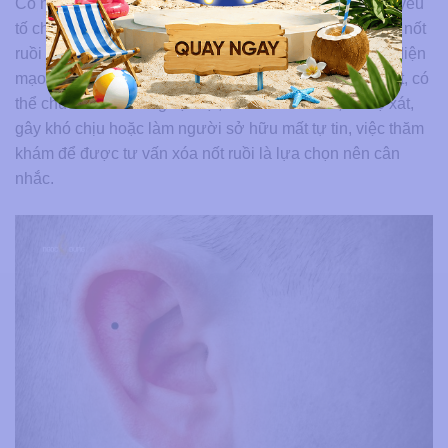
Có nên xóa nốt ruồi ở tai hay không phụ thuộc vào ba yếu
tố chính: Thẩm mỹ, sức khỏe và nhu cầu cá nhân. Nếu nốt
ruồi nhỏ, lành tính, không gây đau, không ảnh hưởng diện
mạo và người sở hữu tin rằng vị trí đó mang ý nghĩa tốt, có
thể chưa cần xóa. Ngược lại, nếu nốt ruồi lớn, dễ cọ xát,
gây khó chịu hoặc làm người sở hữu mất tự tin, việc thăm
khám để được tư vấn xóa nốt ruồi là lựa chọn nên cân
nhắc.