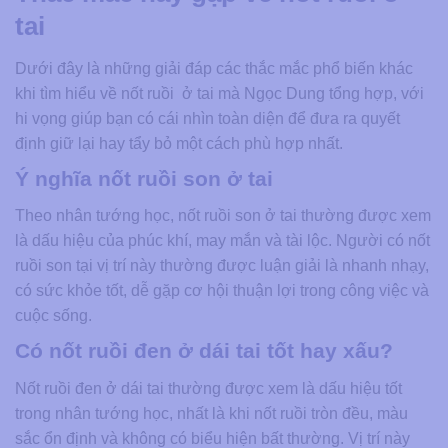
tai
Dưới đây là những giải đáp các thắc mắc phổ biến khác
khi tìm hiểu về nốt ruồi ở tai mà Ngọc Dung tổng hợp, với
hi vọng giúp bạn có cái nhìn toàn diện để đưa ra quyết
định giữ lại hay tẩy bỏ một cách phù hợp nhất.
Ý nghĩa nốt ruồi son ở tai
Theo nhân tướng học, nốt ruồi son ở tai thường được xem
là dấu hiệu của phúc khí, may mắn và tài lộc. Người có nốt
ruồi son tại vị trí này thường được luận giải là nhanh nhạy,
có sức khỏe tốt, dễ gặp cơ hội thuận lợi trong công việc và
cuộc sống.
Có nốt ruồi đen ở dái tai tốt hay xấu?
Nốt ruồi đen ở dái tai thường được xem là dấu hiệu tốt
trong nhân tướng học, nhất là khi nốt ruồi tròn đều, màu
sắc ổn định và không có biểu hiện bất thường. Vị trí này