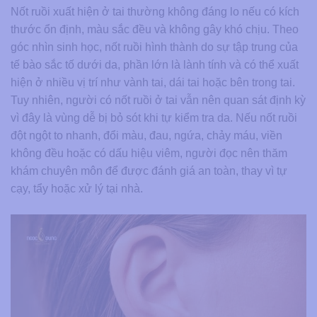
Nốt ruồi xuất hiện ở tai thường không đáng lo nếu có kích
thước ổn định, màu sắc đều và không gây khó chịu. Theo
góc nhìn sinh học, nốt ruồi hình thành do sự tập trung của
tế bào sắc tố dưới da, phần lớn là lành tính và có thể xuất
hiện ở nhiều vị trí như vành tai, dái tai hoặc bên trong tai.
Tuy nhiên, người có nốt ruồi ở tai vẫn nên quan sát định kỳ
vì đây là vùng dễ bị bỏ sót khi tự kiểm tra da. Nếu nốt ruồi
đột ngột to nhanh, đổi màu, đau, ngứa, chảy máu, viền
không đều hoặc có dấu hiệu viêm, người đọc nên thăm
khám chuyên môn để được đánh giá an toàn, thay vì tự
cạy, tẩy hoặc xử lý tại nhà.