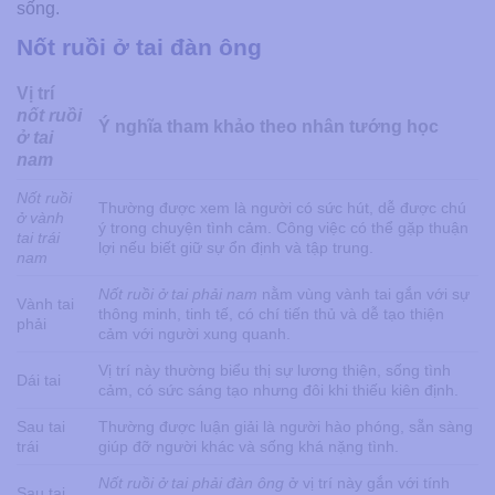
sống.
Nốt ruồi ở tai đàn ông
Vị trí
nốt ruồi
Ý nghĩa tham khảo theo nhân tướng học
ở tai
nam
Nốt ruồi
Thường được xem là người có sức hút, dễ được chú
ở vành
ý trong chuyện tình cảm. Công việc có thể gặp thuận
tai trái
lợi nếu biết giữ sự ổn định và tập trung.
nam
Nốt ruồi ở tai phải nam
nằm vùng vành tai gắn với sự
Vành tai
thông minh, tinh tế, có chí tiến thủ và dễ tạo thiện
phải
cảm với người xung quanh.
Vị trí này thường biểu thị sự lương thiện, sống tình
Dái tai
cảm, có sức sáng tạo nhưng đôi khi thiếu kiên định.
Sau tai
Thường được luận giải là người hào phóng, sẵn sàng
trái
giúp đỡ người khác và sống khá nặng tình.
Nốt ruồi ở tai phải đàn ông
ở vị trí này gắn với tính
Sau tai