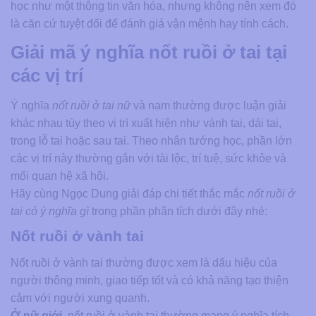
học như một thông tin văn hóa, nhưng không nên xem đó
là căn cứ tuyệt đối để đánh giá vận mệnh hay tính cách.
Giải mã ý nghĩa nốt ruồi ở tai tại
các vị trí
Ý nghĩa
nốt ruồi ở tai nữ
và nam thường được luận giải
khác nhau tùy theo vị trí xuất hiện như vành tai, dái tai,
trong lỗ tai hoặc sau tai. Theo nhân tướng học, phần lớn
các vị trí này thường gắn với tài lộc, trí tuệ, sức khỏe và
mối quan hệ xã hội.
Hãy cùng Ngọc Dung giải đáp chi tiết thắc mắc
nốt ruồi ở
tai có ý nghĩa gì
trong phần phân tích dưới đây nhé:
Nốt ruồi ở vành tai
Nốt ruồi ở vành tai thường được xem là dấu hiệu của
người thông minh, giao tiếp tốt và có khả năng tạo thiện
cảm với người xung quanh.
Ở nữ giới
, nốt ruồi ở vành tai thường mang ý nghĩa tích