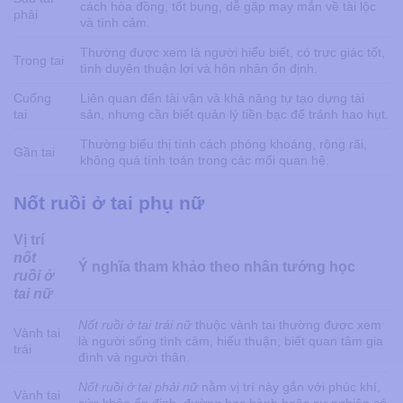
cách hòa đồng, tốt bụng, dễ gặp may mắn về tài lộc
phải
và tình cảm.
Thường được xem là người hiểu biết, có trực giác tốt,
Trong tai
tình duyên thuận lợi và hôn nhân ổn định.
Cuống
Liên quan đến tài vận và khả năng tự tạo dựng tài
tai
sản, nhưng cần biết quản lý tiền bạc để tránh hao hụt.
Thường biểu thị tính cách phóng khoáng, rộng rãi,
Gần tai
không quá tính toán trong các mối quan hệ.
Nốt ruồi ở tai phụ nữ
Vị trí
nốt
Ý nghĩa tham khảo theo nhân tướng học
ruồi ở
tai nữ
Nốt ruồi ở tai trái nữ​
thuộc vành tai thường được xem
Vành tai
là người sống tình cảm, hiếu thuận, biết quan tâm gia
trái
đình và người thân.
Nốt ruồi ở tai phải nữ
nằm vị trí này gắn với phúc khí,
Vành tai