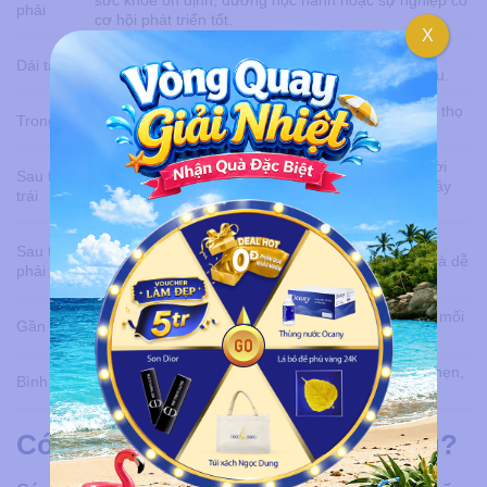
sức khỏe ổn định, đường học hành hoặc sự nghiệp có
phải
cơ hội phát triển tốt.
X
Thường biểu thị sự thông minh, nhạy bén, có quý
Dái tai
nhân hỗ trợ, nhưng nên chú ý cách quản lý chi tiêu.
Được xem là vị trí tốt, liên quan đến phúc khí, tuổi thọ
Trong tai
và tinh thần cầu toàn trong công việc.
Nốt ruồi ở tai trái đàn bà
(ở sau tai) hường là người
Sau tai
điềm tĩnh, chín chắn, có tính tự lập và khả năng xây
trái
dựng sự nghiệp riêng.
Nốt ruồi ở tai phải
nằm vị trí này gắn với tính cách
Sau tai
hiền hòa, thân thiện, cuộc sống gia đình ổn định và dễ
phải
nhận được sự hỗ trợ từ người thân.
Thường biểu thị sự cởi mở, giao tiếp tốt, có nhiều mối
Gần tai
quan hệ xã hội và dễ được giúp đỡ.
Thường được liên hệ với sự thông minh, nhanh nhẹn,
Bình tai
yêu thích tự do và có sức hút trong tình cảm.
Có nên xóa nốt ruồi ở tai không?