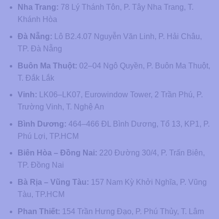
Nha Trang:
78 Lý Thánh Tôn, P. Tây Nha Trang, T.
Khánh Hòa
Đà Nẵng:
Lô B2.4.07 Nguyễn Văn Linh, P. Hải Châu,
TP. Đà Nẵng
Buôn Ma Thuột:
02–04 Ngô Quyền, P. Buôn Ma Thuột,
T. Đắk Lắk
Vinh:
LK06–LK07, Eurowindow Tower, 2 Trần Phú, P.
Trường Vinh, T. Nghệ An
Bình Dương:
464–466 ĐL Bình Dương, Tổ 13, KP1, P.
Phú Lợi, TP.HCM
Biên Hòa – Đồng Nai:
220 Đường 30/4, P. Trấn Biên,
TP. Đồng Nai
Bà Rịa – Vũng Tàu:
157 Nam Kỳ Khởi Nghĩa, P. Vũng
Tàu, TP.HCM
Phan Thiết:
154 Trần Hưng Đạo, P. Phú Thủy, T. Lâm