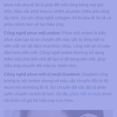
phun môi pha lê 3d là giúp đôi môi căng bóng mọi góc
nhìn. Màu sắc phối hợp tự nhiên và phản chiếu ánh sáng
lấp lánh. So với công nghệ collagen 3d thì pha lê 3d sẽ có
phần nhỉnh hơn về tạo hiệu ứng.
Công nghệ phun môi ombre:
Phun môi ombre là kiểu
phun xăm tạo ra sự chuyển đổi màu sắc từ lòng môi ra
viền môi với độ đậm nhạt khác nhau. Lòng môi sẽ có màu
đậm hơn viền môi. Công nghệ ombre thường sử dụng
thêm một chút ánh nhũ để tạo ra độ bóng trên môi, giúp
hiệu ứng chuyển đối màu tự nhiên hơn.
Công nghệ phun môi xí muội Gradient:
Gradient cũng
tương tự với ombre nhưng về màu sắc chuyển đổi có độ
mượt mà và không lộ rõ. Sự chuyển đổi sắc độ có phần
uyển chuyển và tinh tế hơn. Do đó,
phun môi xí muội
được
rất nhiều cô gái trẻ hiện nay lựa chọn.