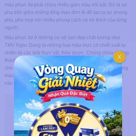
màu phun 3d phải chứa nhiều gam màu nổi bật. Đó là sự
pha trộn giữa những tông màu đơn lẻ để tạo ra sự phong
phú, phù hợp với nhiều phong cách và sở thích của từng
người.
Màu phun 3d ở những cơ sở làm đẹp chất lượng như
TMV Ngọc Dung là những loại màu mực có chiết xuất tự
nhiên từ các loài thực vật, thảo dược. Chúng chứa những
X
thành phần lành tính, cung cấp nhiều dưỡng chất có lợi
cho sức khỏe của môi. Kéo xuống bên dưới để xem bảng
màu phun môi 3d hot nhất hiện nay có những tông màu
nào nhé.