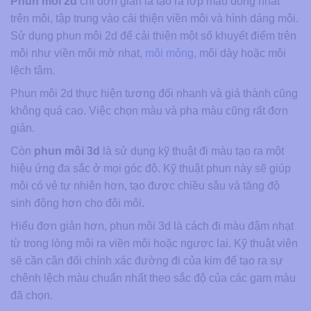
Phun môi 2d
chỉ đơn giản là tạo ra lớp màu đồng nhất
trên môi, tập trung vào cải thiện viền môi và hình dáng môi.
Sử dụng phun môi 2d để cải thiện một số khuyết điểm trên
môi như viền môi mờ nhạt,
môi mỏng
, môi dày hoặc môi
lệch tâm.
Phun môi 2d thực hiện tương đối nhanh và giá thành cũng
không quá cao. Việc chọn màu và pha màu cũng rất đơn
giản.
Còn
phun môi 3d
là sử dụng kỹ thuật đi màu tạo ra một
hiệu ứng đa sắc ở mọi góc độ. Kỹ thuật phun này sẽ giúp
môi có vẻ tự nhiên hơn, tạo được chiều sâu và tăng độ
sinh động hơn cho đôi môi.
Hiểu đơn giản hơn, phun môi 3d là cách đi màu đậm nhạt
từ trong lòng môi ra viền môi hoặc ngược lại. Kỹ thuật viên
sẽ cần cân đối chính xác đường đi của kim để tạo ra sự
chênh lệch màu chuẩn nhất theo sắc độ của các gam màu
đã chọn.