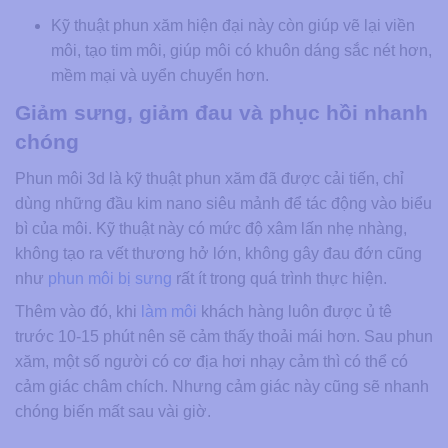
Kỹ thuật phun xăm hiện đại này còn giúp vẽ lại viền
môi, tạo tim môi, giúp môi có khuôn dáng sắc nét hơn,
mềm mại và uyển chuyển hơn.
Giảm sưng, giảm đau và phục hồi nhanh
chóng
Phun môi 3d là kỹ thuật phun xăm đã được cải tiến, chỉ
dùng những đầu kim nano siêu mảnh để tác động vào biểu
bì của môi. Kỹ thuật này có mức độ xâm lấn nhẹ nhàng,
không tạo ra vết thương hở lớn, không gây đau đớn cũng
như
phun môi bị sưng
rất ít trong quá trình thực hiện.
Thêm vào đó, khi
làm môi
khách hàng luôn được ủ tê
trước 10-15 phút nên sẽ cảm thấy thoải mái hơn. Sau phun
xăm, một số người có cơ địa hơi nhạy cảm thì có thể có
cảm giác châm chích. Nhưng cảm giác này cũng sẽ nhanh
chóng biến mất sau vài giờ.