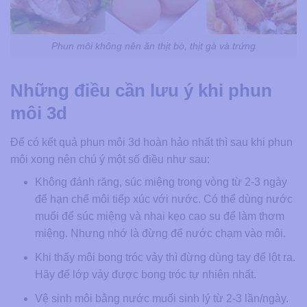
Phun môi không nên ăn thịt bò, thịt gà và trứng
Những điều cần lưu ý khi phun
môi 3d
Để có kết quả phun môi 3d hoàn hảo nhất thì sau khi phun
môi xong nên chú ý một số điều như sau:
Không đánh răng, súc miệng trong vòng từ 2-3 ngày
để hạn chế môi tiếp xúc với nước. Có thể dùng nước
muối để súc miệng và nhai kẹo cao su để làm thơm
miệng. Nhưng nhớ là đừng để nước chạm vào môi.
Khi thấy môi bong tróc vảy thì đừng dùng tay để lột ra.
Hãy để lớp vảy được bong tróc tự nhiên nhất.
Vệ sinh môi bằng nước muối sinh lý từ 2-3 lần/ngày.