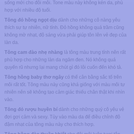
sống mới cho đôi môi. Tone màu này không kén da, phù
hợp với nhiều độ tuổi.
Tông đỏ hồng ngọt dịu
dành cho những cô nàng yêu
thích sự tự nhiên, nữ tính. Đỏ hồng không quá trầm cũng
không mờ nhạt, độ sáng vừa phải giúp tôn lên vẻ đẹp của
làn da.
Tông cam đào nhẹ nhàng
là tông màu trung tính nên rất
phù hợp cho những làn da ngăm đen. Nó không quá
quyến rũ nhưng lại mang chút gì đó lôi cuốn đến khó tả.
Tông hồng baby thơ ngây
có thể cân bằng sắc tố trên
môi rất tốt. Tông màu này cũng khá giống với màu môi tự
nhiên nên sẽ không tạo cảm giác thiếu chân thật khi nhìn
vào.
Tông đỏ rượu huyền bí
dành cho những quý cô yêu vẻ
đợi gợi cảm và sexy. Tùy vào màu da để điều chỉnh độ
đậm nhạt của tông màu này cho thích hợp.