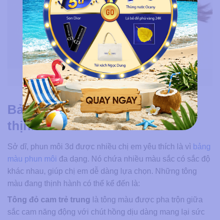
Bảng màu phun môi 3d rất đa dạng
Bảng màu phun môi 3d đang
thịnh hành
Sở dĩ, phun môi 3d được nhiều chị em yêu thích là vì
bảng
màu phun môi
đa dạng. Nó chứa nhiều màu sắc có sắc độ
khác nhau, giúp chị em dễ dàng lựa chọn. Những tông
màu đang thịnh hành có thể kể đến là:
Tông đỏ cam trẻ trung
là tông màu được pha trộn giữa
sắc cam năng động với chút hồng dịu dàng mang lại sức