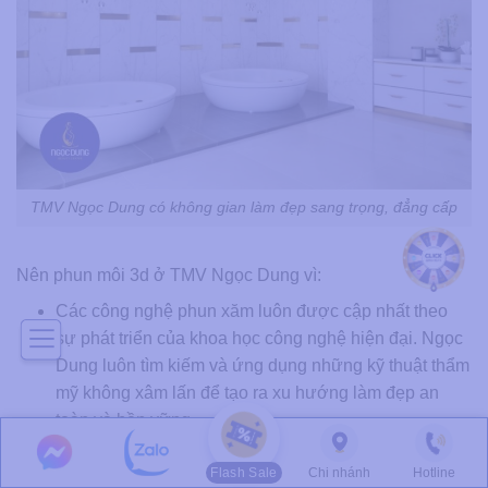
TMV Ngọc Dung có không gian làm đẹp sang trọng, đẳng cấp
Nên phun môi 3d ở TMV Ngọc Dung vì:
Các công nghệ phun xăm luôn được cập nhất theo
sự phát triển của khoa học công nghệ hiện đại. Ngọc
Dung luôn tìm kiếm và ứng dụng những kỹ thuật thẩm
mỹ không xâm lấn để tạo ra xu hướng làm đẹp an
toàn và bền vững.
Máy móc và dụng cụ phun xăm hiện đại, đảm bảo vô
Flash Sale
Chi nhánh
Hotline
trùng và không tái sử dụng kim xăm.