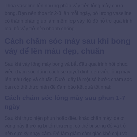
Thoa vaseline lên những phần vảy trên lông mày chưa
bong. Bạn nên thoa từ 2-3 lần mỗi ngày, bởi trong vaseline
có thành phần giúp làm mềm lớp vảy, từ đó hỗ trợ quá trình
loại bỏ vảy trở nên nhanh chóng.
Cách chăm sóc mày sau khi bong
vảy để lên màu đẹp, chuẩn
Sau khi vảy lông mày bong và bắt đầu quá trình hồi phục,
việc chăm sóc đúng cách sẽ quyết định đến việc lông mày
lên màu đẹp và chuẩn. Dưới đây là một số bước chăm sóc
bạn có thể thực hiện để đảm bảo kết quả tốt nhất:
Cách chăm sóc lông mày sau phun 1-7
ngày
Sau khi thực hiện phun hoặc điêu khắc chân mày, da ở
vùng này thường bị tổn thương, có thể bị sưng đỏ và trở
nên cực kỳ nhạy cảm. Để làm giảm cảm giác khó chịu và