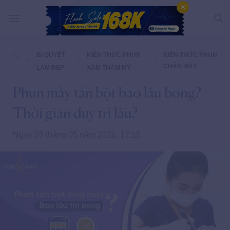
Bỏ
×
qua
nội
dung
BÍ QUYẾT
KIẾN THỨC PHUN
KIẾN THỨC PHUN
CHÂN MÀY
LÀM ĐẸP
XĂM THẨM MỸ
Phun mày tán bột bao lâu bong?
Thời gian duy trì lâu?
Ngày 05 tháng 05 năm 2026, 17:15