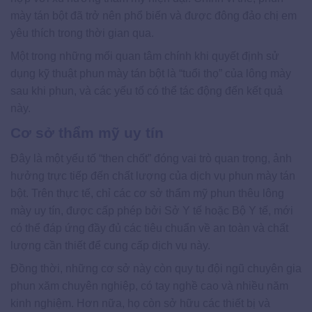
mày tán bột đã trở nên phổ biến và được đông đảo chị em
yêu thích trong thời gian qua.
Một trong những mối quan tâm chính khi quyết định sử
dụng kỹ thuật phun mày tán bột là “tuổi thọ” của lông mày
sau khi phun, và các yếu tố có thể tác động đến kết quả
này.
Cơ sở thẩm mỹ uy tín
Đây là một yếu tố “then chốt” đóng vai trò quan trọng, ảnh
hưởng trực tiếp đến chất lượng của dịch vụ phun mày tán
bột. Trên thực tế, chỉ các cơ sở thẩm mỹ phun thêu lông
mày uy tín, được cấp phép bởi Sở Y tế hoặc Bộ Y tế, mới
có thể đáp ứng đầy đủ các tiêu chuẩn về an toàn và chất
lượng cần thiết để cung cấp dịch vụ này.
Đồng thời, những cơ sở này còn quy tụ đội ngũ chuyên gia
phun xăm chuyên nghiệp, có tay nghề cao và nhiều năm
kinh nghiệm. Hơn nữa, họ còn sở hữu các thiết bị và