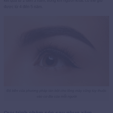
kết quả từ 2 đến 3 năm, trong khi người khác có thể giữ
được từ 4 đến 5 năm.
Độ bền của phương pháp tán bột cho lông mày cũng tùy thuộc
vào cơ địa của mỗi người
Quy trình chăm sóc sau phun xăm