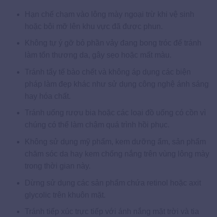
Hạn chế chạm vào lông mày ngoại trừ khi vệ sinh
hoặc bôi mỡ lên khu vực đã được phun.
Không tự ý gỡ bỏ phần vảy đang bong tróc để tránh
làm tổn thương da, gây sẹo hoặc mất màu.
Tránh tẩy tế bào chết và không áp dụng các biện
pháp làm đẹp khác như sử dụng công nghệ ánh sáng
hay hóa chất.
Tránh uống rượu bia hoặc các loại đồ uống có cồn vì
chúng có thể làm chậm quá trình hồi phục.
Không sử dụng mỹ phẩm, kem dưỡng ẩm, sản phẩm
chăm sóc da hay kem chống nắng trên vùng lông mày
trong thời gian này.
Dừng sử dụng các sản phẩm chứa retinol hoặc axit
glycolic trên khuôn mặt.
Tránh tiếp xúc trực tiếp với ánh nắng mặt trời và tia