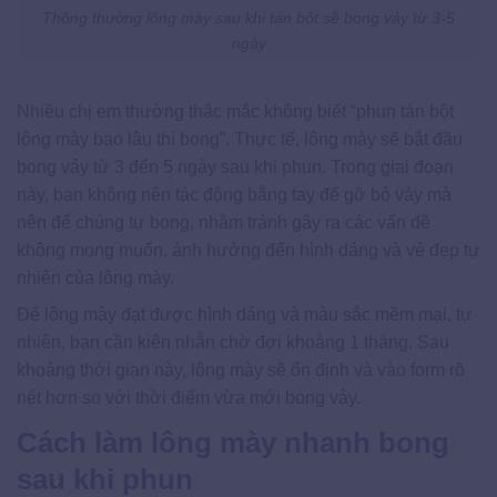
Thông thường lông mày sau khi tán bột sẽ bong vảy từ 3-5
ngày
Nhiều chị em thường thắc mắc không biết “phun tán bột
lông mày bao lâu thì bong”. Thực tế, lông mày sẽ bắt đầu
bong vảy từ 3 đến 5 ngày sau khi phun. Trong giai đoạn
này, bạn không nên tác động bằng tay để gỡ bỏ vảy mà
nên để chúng tự bong, nhằm tránh gây ra các vấn đề
không mong muốn, ảnh hưởng đến hình dáng và vẻ đẹp tự
nhiên của lông mày.
Để lông mày đạt được hình dáng và màu sắc mềm mại, tự
nhiên, bạn cần kiên nhẫn chờ đợi khoảng 1 tháng. Sau
khoảng thời gian này, lông mày sẽ ổn định và vào form rõ
nét hơn so với thời điểm vừa mới bong vảy.
Cách làm lông mày nhanh bong
sau khi phun