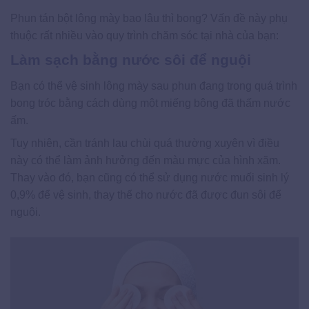
Phun tán bột lông mày bao lâu thì bong? Vấn đề này phụ
thuộc rất nhiều vào quy trình chăm sóc tại nhà của bạn:
Làm sạch bằng nước sôi để nguội
Bạn có thể vệ sinh lông mày sau phun đang trong quá trình
bong tróc bằng cách dùng một miếng bông đã thấm nước
ấm.
Tuy nhiên, cần tránh lau chùi quá thường xuyên vì điều
này có thể làm ảnh hưởng đến màu mực của hình xăm.
Thay vào đó, bạn cũng có thể sử dụng nước muối sinh lý
0,9% để vệ sinh, thay thế cho nước đã được đun sôi để
nguội.