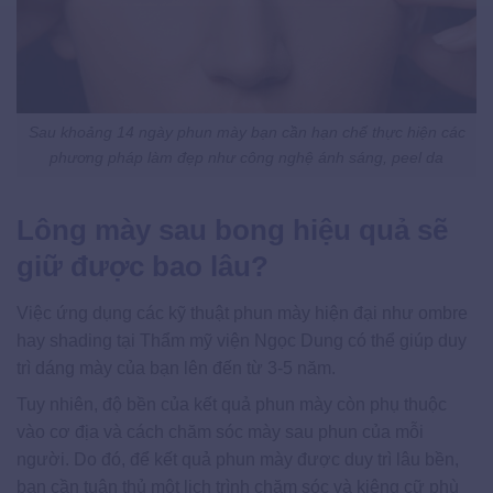
Sau khoảng 14 ngày phun mày bạn cần hạn chế thực hiện các
phương pháp làm đẹp như công nghệ ánh sáng, peel da
Lông mày sau bong hiệu quả sẽ
giữ được bao lâu?
Việc ứng dụng các kỹ thuật phun mày hiện đại như ombre
hay shading tại Thẩm mỹ viện Ngọc Dung có thể giúp duy
trì dáng mày của bạn lên đến từ 3-5 năm.
Tuy nhiên, độ bền của kết quả phun mày còn phụ thuộc
vào cơ địa và cách chăm sóc mày sau phun của mỗi
người. Do đó, để kết quả phun mày được duy trì lâu bền,
bạn cần tuân thủ một lịch trình chăm sóc và kiêng cữ phù