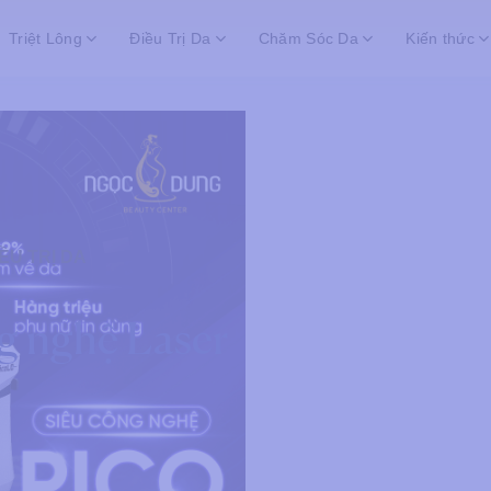
Triệt Lông
Điều Trị Da
Chăm Sóc Da
Kiến thức
ỀU TRỊ DA
g nghệ Laser