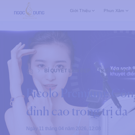
Bỏ
Giới Thiệu
Phun Xăm
qua
nội
dung
KIẾN THỨC ĐI
BÍ QUYẾT LÀM ĐẸP
Picolo Premium: Côn
đỉnh cao trong trị da
Ngày 11 tháng 04 năm 2026, 12:08