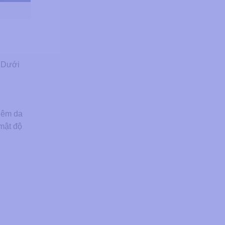
. Dưới
viêm da
mật độ