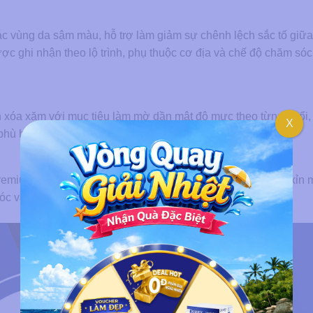
các vùng da sậm màu, hỗ trợ làm giảm sự chênh lệch sắc tố giữ
ợc ghi nhận theo lộ trình, phụ thuộc cơ địa và chế độ chăm sóc
h xóa xăm với mục tiêu làm mờ dần mật độ mực theo từng buổi,
X
hù hợp với từng loại mực và vị trí xăm.
 Premium có thể góp phần cải thiện cảm giác da kém mịn, da xỉn
sóc và chống nắng đúng cách.