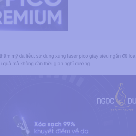
thẩm mỹ da liễu, sử dụng xung laser pico giây siêu ngắn để loạ
iệu quả mà không cần thời gian nghỉ dưỡng.