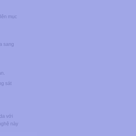
 lên mục
ỏa sang
an.
ng sát
da với
 nghệ này