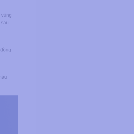
a vùng
 sau
 đồng
 màu