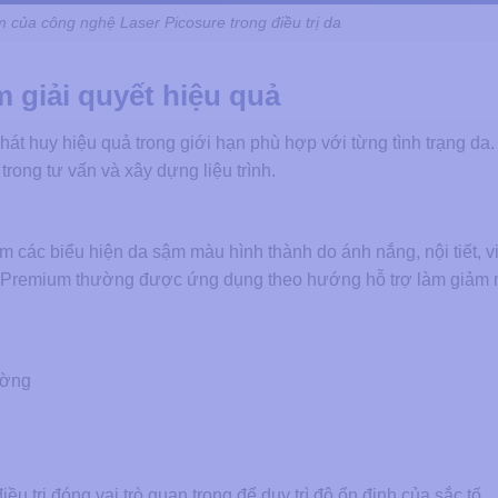
 của công nghệ Laser Picosure trong điều trị da
 giải quyết hiệu quả
hát huy hiệu quả trong giới hạn phù hợp với từng tình trạng da
ong tư vấn và xây dựng liệu trình.
ồm các biểu hiện da sậm màu hình thành do ánh nắng, nội tiết, 
o Premium thường được ứng dụng theo hướng hỗ trợ làm giảm 
ường
 trị đóng vai trò quan trọng để duy trì độ ổn định của sắc tố.