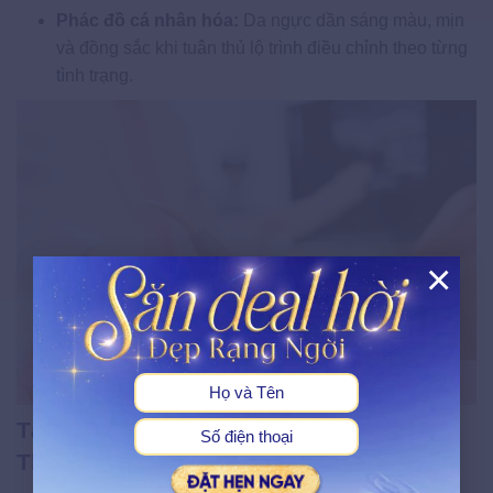
Phác đồ cá nhân hóa:
Da ngực dần sáng màu, mịn
và đồng sắc khi tuân thủ lộ trình điều chỉnh theo từng
tình trạng.
×
X
Tại sao nên điều trị rạn da tại Hệ thống
Thẩm mỹ viện Ngọc Dung?