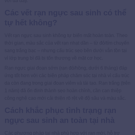
với da dày.
Các vết rạn ngực sau sinh có thể
tự hết không?
Vết rạn ngực sau sinh không tự biến mất hoàn toàn. Theo
thời gian, màu sắc của vết rạn nhạt dần – từ đỏ/tím chuyển
sang trắng bạc – nhưng cấu trúc sẹo bên dưới vẫn tồn tại
vì lớp trung bì đã bị tổn thương về mặt cơ học.
Rạn ngực giai đoạn sớm (rạn đỏ/hồng, dưới 6 tháng) đáp
ứng tốt hơn với các biện pháp chăm sóc tại nhà vì cấu trúc
da còn đang trong giai đoạn viêm và tái tạo. Rạn trắng (trên
1 năm) đã ổn định thành sẹo hoàn chỉnh, cần can thiệp
công nghệ cao mới cải thiện rõ rệt về độ sâu và màu sắc.
Cách khắc phục tình trạng rạn
ngực sau sinh an toàn tại nhà
Các phương pháp tại nhà phù hợp với rạn mới, hỗ trợ