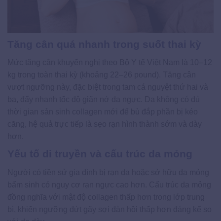
Tăng cân quá nhanh trong suốt thai kỳ
Mức tăng cân khuyến nghị theo Bộ Y tế Việt Nam là 10–12
kg trong toàn thai kỳ (khoảng 22–26 pound). Tăng cân
vượt ngưỡng này, đặc biệt trong tam cá nguyệt thứ hai và
ba, đẩy nhanh tốc độ giãn nở da ngực. Da không có đủ
thời gian sản sinh collagen mới để bù đắp phần bị kéo
căng, hệ quả trực tiếp là sẹo rạn hình thành sớm và dày
hơn.
Yếu tố di truyền và cấu trúc da mỏng
Người có tiền sử gia đình bị rạn da hoặc sở hữu da mỏng
bẩm sinh có nguy cơ rạn ngực cao hơn. Cấu trúc da mỏng
đồng nghĩa với mật độ collagen thấp hơn trong lớp trung
bì, khiến ngưỡng đứt gãy sợi đàn hồi thấp hơn đáng kể so