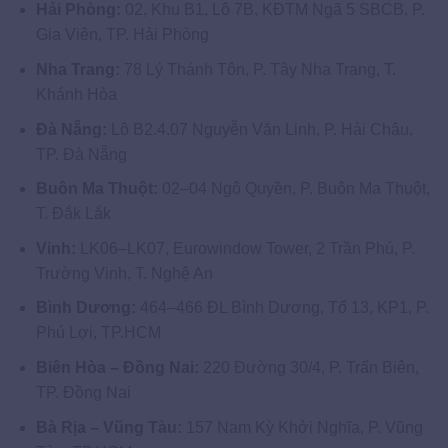
Hải Phòng:
02, Khu B1, Lô 7B, KĐTM Ngã 5 SBCB, P.
Gia Viên, TP. Hải Phòng
Nha Trang:
78 Lý Thánh Tôn, P. Tây Nha Trang, T.
Khánh Hòa
Đà Nẵng:
Lô B2.4.07 Nguyễn Văn Linh, P. Hải Châu,
TP. Đà Nẵng
Buôn Ma Thuột:
02–04 Ngô Quyền, P. Buôn Ma Thuột,
T. Đắk Lắk
Vinh:
LK06–LK07, Eurowindow Tower, 2 Trần Phú, P.
Trường Vinh, T. Nghệ An
Bình Dương:
464–466 ĐL Bình Dương, Tổ 13, KP1, P.
Phú Lợi, TP.HCM
Biên Hòa – Đồng Nai:
220 Đường 30/4, P. Trấn Biên,
TP. Đồng Nai
Bà Rịa – Vũng Tàu:
157 Nam Kỳ Khởi Nghĩa, P. Vũng