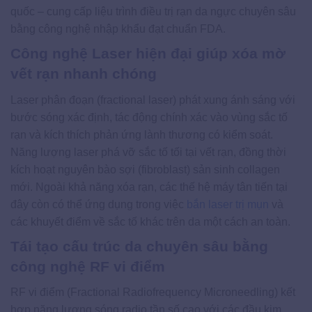
quốc – cung cấp liệu trình điều trị rạn da ngực chuyên sâu
bằng công nghệ nhập khẩu đạt chuẩn FDA.
Công nghệ Laser hiện đại giúp xóa mờ
vết rạn nhanh chóng
Laser phân đoạn (fractional laser) phát xung ánh sáng với
bước sóng xác định, tác động chính xác vào vùng sắc tố
rạn và kích thích phản ứng lành thương có kiểm soát.
Năng lượng laser phá vỡ sắc tố tối tại vết rạn, đồng thời
kích hoạt nguyên bào sợi (fibroblast) sản sinh collagen
mới. Ngoài khả năng xóa rạn, các thế hệ máy tân tiến tại
đây còn có thể ứng dụng trong việc
bắn laser trị mụn
và
các khuyết điểm về sắc tố khác trên da một cách an toàn.
Tái tạo cấu trúc da chuyên sâu bằng
công nghệ RF vi điểm
RF vi điểm (Fractional Radiofrequency Microneedling) kết
hợp năng lượng sóng radio tần số cao với các đầu kim