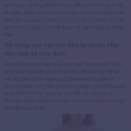
dưỡng ẩm và tăng độ đàn hồi da. Bên cạnh việc phục hồi
da ngực, nhiều chị em còn tranh thủ kết hợp làm đẹp toàn
diện như áp dụng
trị thâm môi bằng mật ong
hoặc thử
cách
trị thâm môi bằng chanh
để duy trì vẻ ngoài rạng rỡ, hồng
hào.
Sử dụng các nguyên liệu tự nhiên như
dầu dừa và nha đam
Dầu dừa nguyên chất chứa acid lauric và vitamin E, giúp
dưỡng ẩm lớp biểu bì và hỗ trợ làm mềm bề mặt vết rạn.
Gel nha đam (aloe vera) cung cấp polysaccharide và
glucomannan, kích thích sản sinh collagen loại III trong giai
đoạn lành thương. Áp dụng: Xoa đều lên vùng rạn 2
lần/ngày (sáng và tối), massage nhẹ theo vòng tròn trong 5
phút để tăng hấp thu.