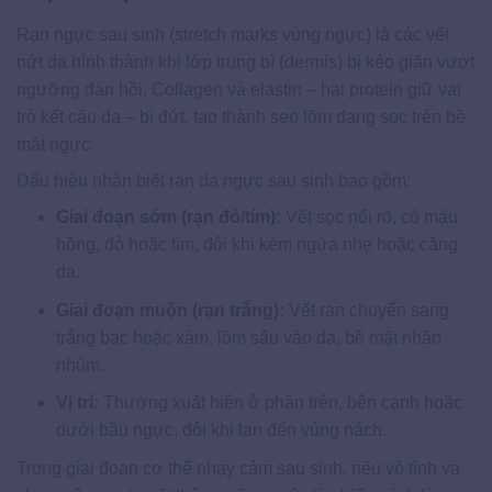
Rạn ngực sau sinh (stretch marks vùng ngực) là các vết
nứt da hình thành khi lớp trung bì (dermis) bị kéo giãn vượt
ngưỡng đàn hồi. Collagen và elastin – hai protein giữ vai
trò kết cấu da – bị đứt, tạo thành sẹo lõm dạng sọc trên bề
mặt ngực.
Dấu hiệu nhận biết rạn da ngực sau sinh bao gồm:
Giai đoạn sớm (rạn đỏ/tím):
Vết sọc nổi rõ, có màu
hồng, đỏ hoặc tím, đôi khi kèm ngứa nhẹ hoặc căng
da.
Giai đoạn muộn (rạn trắng):
Vết rạn chuyển sang
trắng bạc hoặc xám, lõm sâu vào da, bề mặt nhăn
nhúm.
Vị trí:
Thường xuất hiện ở phần trên, bên cạnh hoặc
dưới bầu ngực, đôi khi lan đến vùng nách.
Trong giai đoạn cơ thể nhạy cảm sau sinh, nếu vô tình va