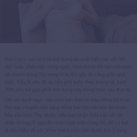
Rạn ngực sau sinh
là tình trạng da xuất hiện các vết nứt
dọc hoặc chéo trên vùng ngực, hình thành khi sợi collagen
và elastin trong lớp trung bì bị đứt gãy do căng giãn quá
mức. Đây là vấn đề da liễu phổ biến: theo thống kê, hơn
70% phụ nữ gặp phải tình trạng này trong hoặc sau thai kỳ.
Vết rạn da ở ngực sau sinh ban đầu có màu hồng đỏ hoặc
tím, sau chuyển dần sang trắng bạc khi cấu trúc da thoái
hóa sâu hơn. Tuy nhiên, nếu bạn nhận thấy các vết tím
chân không rõ nguyên nhân xuất hiện cùng lúc, đó có thể
là dấu hiệu về sức khỏe mạch máu cần được lưu ý song