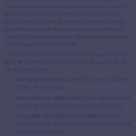
siêu nhỏ để dẫn nhiệt trực tiếp vào lớp trung bì – nơi cấu
trúc collagen bị tổn thương. Nhiệt năng kiểm soát kích
thích quá trình co rút mô và tổng hợp collagen loại I mới,
phục hồi độ dày và độ đàn hồi của lớp da bên bên dưới
vết rạn. Đây là phương pháp tác động cấu trúc mà dưỡng
chất bôi ngoài không thể thay thế.
Tại Ngọc Dung, liệu trình cải thiện rạn da ngực được xây
dựng để tác động song song lên sắc tố và cấu trúc da với
các đặc điểm nổi bật:
Tác động toàn diện:
Làm mờ sắc tố rạn và cải thiện
độ đàn hồi lớp trung bì.
Hoạt chất tái tạo giàu protein:
Cung cấp amino acid,
vitamin, và khoáng chất phục hồi vùng da suy yếu.
Công nghệ dẫn truyền chuyên biệt:
Tăng thẩm
thấu dưỡng chất, thúc đẩy tăng sinh collagen và củng
cố hàng rào bảo vệ da.