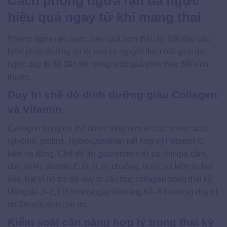
Cách phòng ngừa rạn da ngực
hiệu quả ngay từ khi mang thai
Phòng ngừa rạn ngực hiệu quả hơn điều trị. Bắt đầu các
biện pháp dưỡng da từ tam cá nguyệt thứ nhất giúp da
ngực duy trì độ đàn hồi trong suốt quá trình thay đổi kích
thước.
Duy trì chế độ dinh dưỡng giàu Collagen
và Vitamin
Collagen trong cơ thể được tổng hợp từ các amino acid
(glycine, proline, hydroxyproline) kết hợp với vitamin C,
kẽm và đồng. Chế độ ăn giàu protein từ cá, thịt gia cầm,
đậu nành; vitamin C từ ổi, ớt chuông, bưởi; và kẽm từ hải
sản, hạt bí hỗ trợ da duy trì cấu trúc collagen trong thai kỳ.
Uống đủ 2–2,5 lít nước/ngày (khoảng 67–84 ounce) duy trì
độ ẩm nội sinh cho da.
Kiểm soát cân nặng hợp lý trong thai kỳ