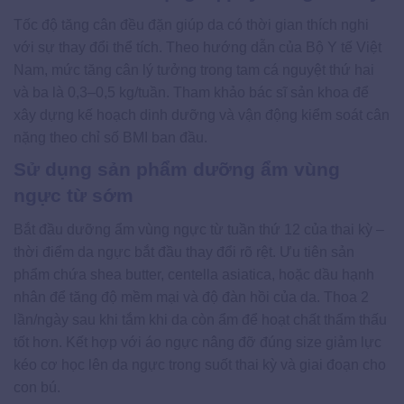
Tốc độ tăng cân đều đặn giúp da có thời gian thích nghi
với sự thay đổi thể tích. Theo hướng dẫn của Bộ Y tế Việt
Nam, mức tăng cân lý tưởng trong tam cá nguyệt thứ hai
và ba là 0,3–0,5 kg/tuần. Tham khảo bác sĩ sản khoa để
xây dựng kế hoạch dinh dưỡng và vận động kiểm soát cân
nặng theo chỉ số BMI ban đầu.
Sử dụng sản phẩm dưỡng ẩm vùng
ngực từ sớm
Bắt đầu dưỡng ẩm vùng ngực từ tuần thứ 12 của thai kỳ –
thời điểm da ngực bắt đầu thay đổi rõ rệt. Ưu tiên sản
phẩm chứa shea butter, centella asiatica, hoặc dầu hạnh
nhân để tăng độ mềm mại và độ đàn hồi của da. Thoa 2
lần/ngày sau khi tắm khi da còn ẩm để hoạt chất thẩm thấu
tốt hơn. Kết hợp với áo ngực nâng đỡ đúng size giảm lực
kéo cơ học lên da ngực trong suốt thai kỳ và giai đoạn cho
con bú.