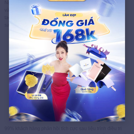
Ngọc Dung sở hữu 100% thiết bị nhập khẩu từ Châu Âu
và Hoa Kỳ đạt chuẩn FDA, đội ngũ chuyên gia được đào
tạo tại Hàn Quốc, Pháp, và Ý. Quy trình điều trị rạn ngực
sau sinh tại Ngọc Dung bao gồm 4 bước chuẩn y khoa:
Thăm khám và đánh giá da:
Chuyên gia kiểm tra
mức độ rạn, màu sắc, thời gian xuất hiện và độ đàn
hồi để xây dựng phác đồ phù hợp.
Cá nhân hóa liệu trình:
Phương pháp được lựa
chọn dựa trên tình trạng thực tế, kết hợp protein tái
tạo da với năng lượng laser hoặc RF vi điểm.
Thực hiện theo quy chuẩn:
Quy trình sạch – an
toàn – thoải mái, vô trùng tuyệt đối dụng cụ y tế.
Hướng dẫn chăm sóc tại nhà:
Tư vấn dưỡng ẩm,
bảo vệ da và duy trì thói quen hỗ trợ phục hồi sau
liệu trình.
99% khách hàng phản hồi tích cực sau liệu trình điều trị