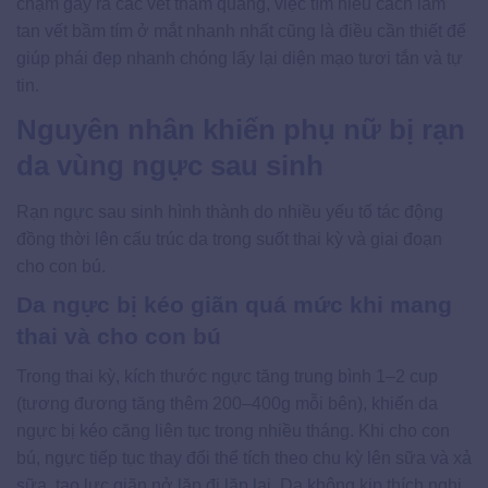
chạm gây ra các vết thâm quầng, việc tìm hiểu cách làm
tan vết bầm tím ở mắt nhanh nhất cũng là điều cần thiết để
giúp phái đẹp nhanh chóng lấy lại diện mạo tươi tắn và tự
tin.
Nguyên nhân khiến phụ nữ bị rạn
da vùng ngực sau sinh
Rạn ngực sau sinh hình thành do nhiều yếu tố tác động
đồng thời lên cấu trúc da trong suốt thai kỳ và giai đoạn
cho con bú.
Da ngực bị kéo giãn quá mức khi mang
thai và cho con bú
Trong thai kỳ, kích thước ngực tăng trung bình 1–2 cup
(tương đương tăng thêm 200–400g mỗi bên), khiến da
ngực bị kéo căng liên tục trong nhiều tháng. Khi cho con
bú, ngực tiếp tục thay đổi thể tích theo chu kỳ lên sữa và xả
sữa, tạo lực giãn nở lặp đi lặp lại. Da không kịp thích nghi