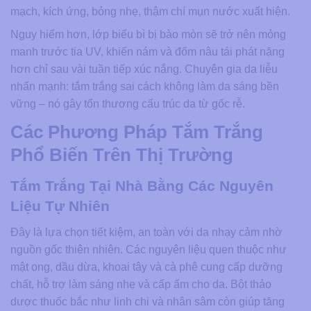
mạch, kích ứng, bỏng nhẹ, thậm chí mụn nước xuất hiện.
Nguy hiểm hơn, lớp biểu bì bị bào mòn sẽ trở nên mỏng
manh trước tia UV, khiến nám và đốm nâu tái phát nặng
hơn chỉ sau vài tuần tiếp xúc nắng. Chuyên gia da liễu
nhấn mạnh: tắm trắng sai cách không làm da sáng bền
vững – nó gây tổn thương cấu trúc da từ gốc rễ.
Các Phương Pháp Tắm Trắng
Phổ Biến Trên Thị Trường
Tắm Trắng Tại Nhà Bằng Các Nguyên
Liệu Tự Nhiên
Đây là lựa chọn tiết kiệm, an toàn với da nhạy cảm nhờ
nguồn gốc thiên nhiên. Các nguyên liệu quen thuộc như
mật ong, dầu dừa, khoai tây và cà phê cung cấp dưỡng
chất, hỗ trợ làm sáng nhẹ và cấp ẩm cho da. Bột thảo
dược thuốc bắc như linh chi và nhân sâm còn giúp tăng