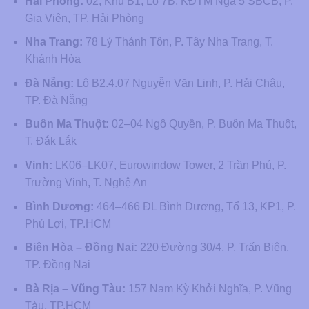
Hải Phòng:
02, Khu B1, Lô 7B, KĐTM Ngã 5 SBCB, P.
Gia Viên, TP. Hải Phòng
Nha Trang:
78 Lý Thánh Tôn, P. Tây Nha Trang, T.
Khánh Hòa
Đà Nẵng:
Lô B2.4.07 Nguyễn Văn Linh, P. Hải Châu,
TP. Đà Nẵng
Buôn Ma Thuột:
02–04 Ngô Quyền, P. Buôn Ma Thuột,
T. Đắk Lắk
Vinh:
LK06–LK07, Eurowindow Tower, 2 Trần Phú, P.
Trường Vinh, T. Nghệ An
Bình Dương:
464–466 ĐL Bình Dương, Tổ 13, KP1, P.
Phú Lợi, TP.HCM
Biên Hòa – Đồng Nai:
220 Đường 30/4, P. Trấn Biên,
TP. Đồng Nai
Bà Rịa – Vũng Tàu:
157 Nam Kỳ Khởi Nghĩa, P. Vũng
Tàu, TP.HCM