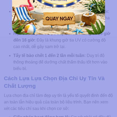
màu.
Dưỡng ẩm toàn thân mỗi tối:
Sử dụng lotion hoặc
body butter chứa niacinamide, vitamin C hoặc alpha
arbutin để kéo dài hiệu quả.
Hạn chế tiếp xúc trực tiếp với ánh nắng từ 10 giờ
đến 16 giờ:
Đây là khung giờ tia UV có cường độ
cao nhất, dễ gây sạm trở lại.
Tẩy tế bào chết 1 đến 2 lần mỗi tuần:
Duy trì độ
thông thoáng để dưỡng chất thẩm thấu tốt hơn vào
biểu bì.
Cách Lựa Lựa Chọn Địa Chỉ Uy Tín Và
Chất Lượng
Lựa chọn địa chỉ làm đẹp uy tín là yếu tố quyết định đến độ
an toàn lẫn hiệu quả của toàn bộ liệu trình. Bạn nên xem
xét các tiêu chí sau khi chọn cơ sở: