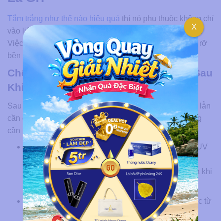
Tắm trắng như thế nào hiệu quả
thì nó phụ thuộc không chỉ
X
vào liệu trình điều trị mà còn vào cách chăm sóc sau đó.
Việc tuân thủ đúng các hướng dẫn giúp duy trì vẻ rạng rỡ
bền vững cùng việc ngăn ngừa tình trạng sạm trở lại.
Chế Độ Chăm Sóc Và Bảo Vệ Làn Da Sau
Khi Thực Hiện Liệu Trình
Sau mỗi buổi trị liệu, lớp biểu bì trở nên nhạy cảm hơn lẫn
cần được chăm sóc đúng cách. Một số lưu ý quan trọng
cần thực hiện:
Thoa kem chống nắng SPF 50+ mỗi ngày:
Tia UV
là nguyên nhân hàng đầu gây sạm cùng việc làm
giảm hiệu quả liệu trình, cần bôi kem bảo vệ kể cả khi
ở trong nhà.
Uống đủ 2 lít nước mỗi ngày:
Cung cấp đủ nước từ
bên trong giúp cơ thể duy trì độ ẩm lẫn sắc tố đều