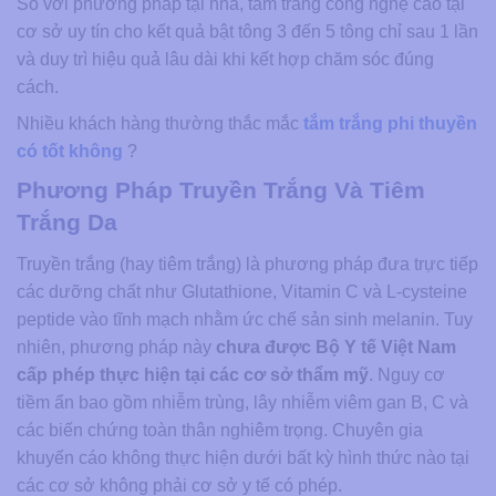
So với phương pháp tại nhà, tắm trắng công nghệ cao tại
cơ sở uy tín cho kết quả bật tông 3 đến 5 tông chỉ sau 1 lần
và duy trì hiệu quả lâu dài khi kết hợp chăm sóc đúng
cách.
Nhiều khách hàng thường thắc mắc
tắm trắng phi thuyền
có tốt không
?
Phương Pháp Truyền Trắng Và Tiêm
Trắng Da
Truyền trắng (hay tiêm trắng) là phương pháp đưa trực tiếp
các dưỡng chất như Glutathione, Vitamin C và L-cysteine
peptide vào tĩnh mạch nhằm ức chế sản sinh melanin. Tuy
nhiên, phương pháp này
chưa được Bộ Y tế Việt Nam
cấp phép thực hiện tại các cơ sở thẩm mỹ
. Nguy cơ
tiềm ẩn bao gồm nhiễm trùng, lây nhiễm viêm gan B, C và
các biến chứng toàn thân nghiêm trọng. Chuyên gia
khuyến cáo không thực hiện dưới bất kỳ hình thức nào tại
các cơ sở không phải cơ sở y tế có phép.