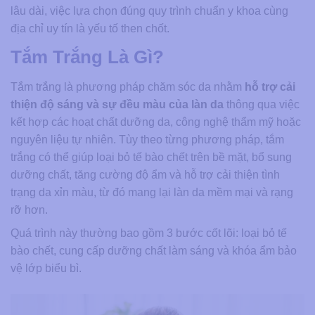
lâu dài, việc lựa chọn đúng quy trình chuẩn y khoa cùng
địa chỉ uy tín là yếu tố then chốt.
Tắm Trắng Là Gì?
Tắm trắng là phương pháp chăm sóc da nhằm
hỗ trợ cải
thiện độ sáng và sự đều màu của làn da
thông qua việc
kết hợp các hoạt chất dưỡng da, công nghệ thẩm mỹ hoặc
nguyên liệu tự nhiên. Tùy theo từng phương pháp, tắm
trắng có thể giúp loại bỏ tế bào chết trên bề mặt, bổ sung
dưỡng chất, tăng cường độ ẩm và hỗ trợ cải thiện tình
trạng da xỉn màu, từ đó mang lại làn da mềm mại và rạng
rỡ hơn.
Quá trình này thường bao gồm 3 bước cốt lõi: loại bỏ tế
bào chết, cung cấp dưỡng chất làm sáng và khóa ẩm bảo
vệ lớp biểu bì.