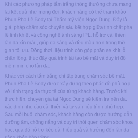
Khi các phương pháp tắm trắng thông thường chưa mang
lại kết quả như mong đợi, khách hàng có thể tham khảo
Phun Pha Lê Body tại Thẩm mỹ viện Ngọc Dung. Đây là
giải pháp chăm sóc chuyên sâu kết hợp giữa tinh chất pha
lê tinh khiết và công nghệ ánh sáng IPL, hỗ trợ cải thiện
làn da xỉn màu, giúp da sáng và đều màu hơn trong thời
gian tối ưu. Đồng thời, liệu trình còn góp phần se khít lỗ
chân lông, thúc đẩy quá trình tái tạo bề mặt và duy trì độ
mềm mịn cho làn da.
Khác với cách tắm trắng chỉ tập trung chăm sóc bề mặt,
Phun Pha Lê Body được xây dựng theo phác đồ phù hợp
với tình trạng da thực tế của từng khách hàng. Trước khi
thực hiện, chuyên gia tại Ngọc Dung sẽ kiểm tra nền da,
xác định nhu cầu cải thiện và tư vấn liệu trình phù hợp.
Sau mỗi buổi chăm sóc, khách hàng còn được hướng dẫn
dưỡng ẩm, chống nắng và duy trì thói quen chăm sóc khoa
học, qua đó hỗ trợ kéo dài hiệu quả và hướng đến làn da
sáng khỏe bền vững.