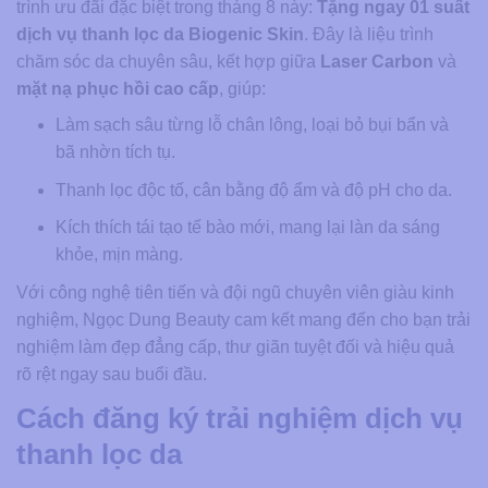
trình ưu đãi đặc biệt trong tháng 8 này:
Tặng ngay 01 suất
dịch vụ thanh lọc da Biogenic Skin
. Đây là liệu trình
chăm sóc da chuyên sâu, kết hợp giữa
Laser Carbon
và
mặt nạ phục hồi cao cấp
, giúp:
Làm sạch sâu từng lỗ chân lông, loại bỏ bụi bẩn và
bã nhờn tích tụ.
Thanh lọc độc tố, cân bằng độ ẩm và độ pH cho da.
Kích thích tái tạo tế bào mới, mang lại làn da sáng
khỏe, mịn màng.
Với công nghệ tiên tiến và đội ngũ chuyên viên giàu kinh
nghiệm, Ngọc Dung Beauty cam kết mang đến cho bạn trải
nghiệm làm đẹp đẳng cấp, thư giãn tuyệt đối và hiệu quả
rõ rệt ngay sau buổi đầu.
Cách đăng ký trải nghiệm dịch vụ
thanh lọc da