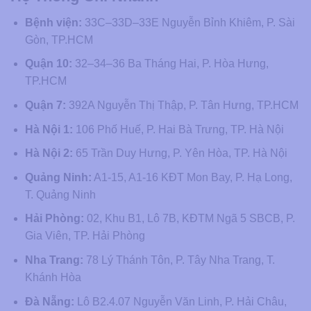
Bệnh viện:
33C–33D–33E Nguyễn Bỉnh Khiêm, P. Sài
Gòn, TP.HCM
Quận 10:
32–34–36 Ba Tháng Hai, P. Hòa Hưng,
TP.HCM
Quận 7:
392A Nguyễn Thị Thập, P. Tân Hưng, TP.HCM
Hà Nội 1:
106 Phố Huế, P. Hai Bà Trưng, TP. Hà Nội
Hà Nội 2:
65 Trần Duy Hưng, P. Yên Hòa, TP. Hà Nội
Quảng Ninh:
A1-15, A1-16 KĐT Mon Bay, P. Hạ Long,
T. Quảng Ninh
Hải Phòng:
02, Khu B1, Lô 7B, KĐTM Ngã 5 SBCB, P.
Gia Viên, TP. Hải Phòng
Nha Trang:
78 Lý Thánh Tôn, P. Tây Nha Trang, T.
Khánh Hòa
Đà Nẵng:
Lô B2.4.07 Nguyễn Văn Linh, P. Hải Châu,