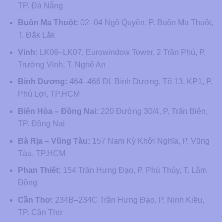
TP. Đà Nẵng
Buôn Ma Thuột:
02–04 Ngô Quyền, P. Buôn Ma Thuột,
T. Đắk Lắk
Vinh:
LK06–LK07, Eurowindow Tower, 2 Trần Phú, P.
Trường Vinh, T. Nghệ An
Bình Dương:
464–466 ĐL Bình Dương, Tổ 13, KP1, P.
Phú Lợi, TP.HCM
Biên Hòa – Đồng Nai:
220 Đường 30/4, P. Trấn Biên,
TP. Đồng Nai
Bà Rịa – Vũng Tàu:
157 Nam Kỳ Khởi Nghĩa, P. Vũng
Tàu, TP.HCM
Phan Thiết:
154 Trần Hưng Đạo, P. Phú Thủy, T. Lâm
Đồng
Cần Thơ:
234B–234C Trần Hưng Đạo, P. Ninh Kiều,
TP. Cần Thơ