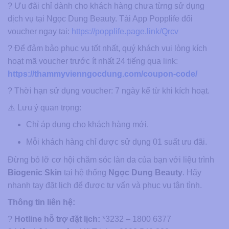
? Ưu đãi chỉ dành cho khách hàng chưa từng sử dụng
dịch vụ tại Ngọc Dung Beauty. Tải App Popplife đổi
voucher ngay tại:
https://popplife.page.link/Qrcv
? Để đảm bảo phục vụ tốt nhất, quý khách vui lòng kích
hoạt mã voucher trước ít nhất 24 tiếng qua link:
https://thammyvienngocdung.com/coupon-code/
? Thời hạn sử dụng voucher: 7 ngày kể từ khi kích hoạt.
⚠️ Lưu ý quan trọng:
Chỉ áp dụng cho khách hàng mới.
Mỗi khách hàng chỉ được sử dụng 01 suất ưu đãi.
Đừng bỏ lỡ cơ hội chăm sóc làn da của bạn với liệu trình
Biogenic Skin
tại hệ thống
Ngọc Dung Beauty
. Hãy
nhanh tay đặt lịch để được tư vấn và phục vụ tận tình.
Thông tin liên hệ:
?
Hotline hỗ trợ đặt lịch:
*3232 – 1800 6377