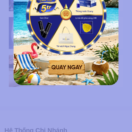
Tháng sinh nhật 28 năm Ngọc
Dung bắt đầu với ngàn quà tri
ân khách hàng
Cách wax lông nách tại nhà
bằng sáp an toàn, sạch thâm
Hệ Thống Chi Nhánh