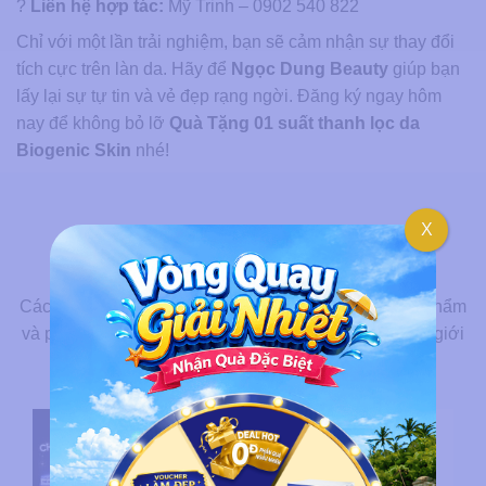
?
Liên hệ hợp tác:
Mỹ Trinh – 0902 540 822
Chỉ với một lần trải nghiệm, bạn sẽ cảm nhận sự thay đổi
tích cực trên làn da. Hãy để
Ngọc Dung Beauty
giúp bạn
lấy lại sự tự tin và vẻ đẹp rạng ngời. Đăng ký ngay hôm
nay để không bỏ lỡ
Quà Tặng 01 suất thanh lọc da
Biogenic Skin
nhé!
X
BÀI VIẾT LIÊN QUAN
Các sự kiện làm đẹp toàn cầu mang đến những sản phẩm
và phương pháp hiện đại, thu hút sự quan tâm lớn từ giới
làm đẹp.
Đại Tiệc Ưu Đãi Combo Mừng
Sinh Nhật Ngọc Dung Beauty