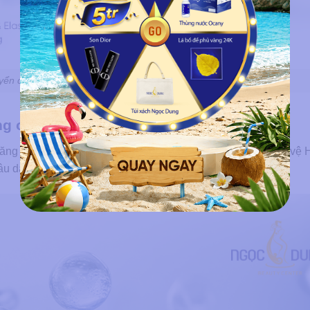
yển dưỡng chất trong cấu trúc da (ECM)
ng oxy hóa
 năng chống oxy hóa mạnh mẽ. Chất này không chỉ giúp bảo vệ 
 dài, từ đó tăng độ bền vững của cấu trúc da.