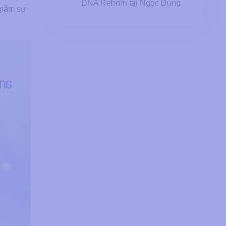
DNA Reborn tại Ngọc Dung
 giảm sự