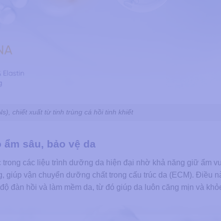
), chiết xuất từ tinh trùng cá hồi tinh khiết
ộ ẩm sâu, bảo vệ da
trong các liệu trình dưỡng da hiện đại nhờ khả năng giữ ẩm vượ
g, giúp vận chuyển dưỡng chất trong cấu trúc da (ECM). Điều nà
ện độ đàn hồi và làm mềm da, từ đó giúp da luôn căng mịn và kh