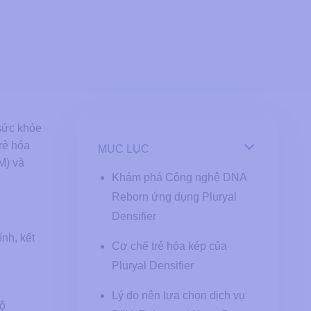
 sức khỏe
rẻ hóa
MỤC LỤC
M) và
Khám phá Công nghệ DNA
Reborn ứng dụng Pluryal
Densifier
ính, kết
Cơ chế trẻ hóa kép của
Pluryal Densifier
Lý do nên lựa chọn dịch vụ
độ