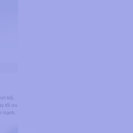
t trội.
y tối ưu
ỏe mạnh.