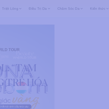
Triệt Lông
Điều Trị Da
Chăm Sóc Da
Kiến thức
RLD TOUR
OL: “TAM
G TRẺ HÓA