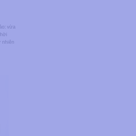
ảo: vừa
thời
ự nhiên