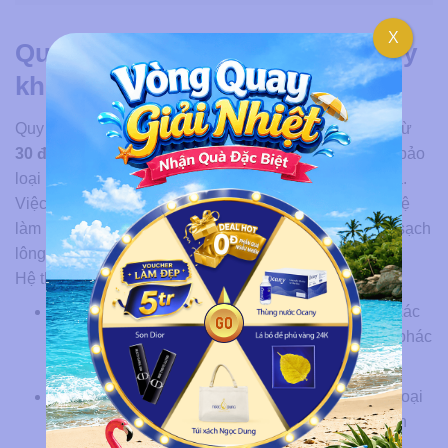
X
Quy trình triệt lông lưng chuẩn y
khoa
Quy trình triệt lông lưng chuẩn y khoa thường kéo dài từ
30 đến 60 phút
, được thực hiện nghiêm ngặt để đảm bảo
loại bỏ nang lông tận gốc mà không gây tổn thương da.
Việc kết hợp giữa thăm khám chuyên sâu và công nghệ
làm lạnh giúp khách hàng trải nghiệm liệu trình êm ái, sạch
lông và ngăn ngừa tối đa tình trạng viêm lỗ chân lông.
Hệ thống các bước thực hiện chuyên nghiệp bao gồm:
Bước 1:
Chuyên gia tiến hành soi nang lông để xác
định mật độ và cấu trúc sợi lông, từ đó xây dựng phác
đồ điều trị cá nhân hóa.
Bước 2:
Vùng lưng được làm sạch kỹ lưỡng để loại
bỏ dầu nhờn; đồng thời toàn bộ dụng cụ thực hiện
đều được sát khuẩn để đảm bảo an toàn cho da.