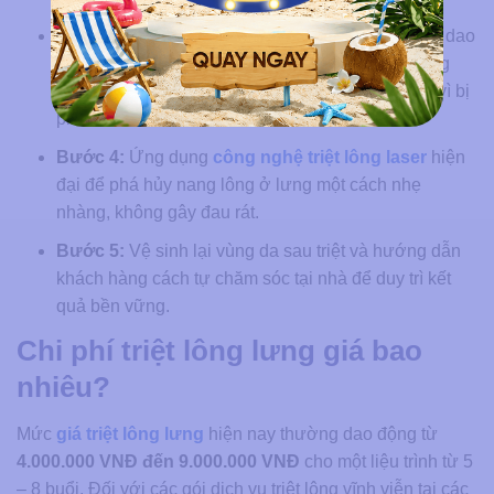
Bước 3:
Chuyên viên sử dụng phấn làm mềm và dao
y tế để cạo sạch lớp lông bề mặt, giúp năng lượng
laser tập trung chính xác vào gốc nang lông thay vì bị
phân tán.
Bước 4:
Ứng dụng
công nghệ triệt lông laser
hiện
đại để phá hủy nang lông ở lưng một cách nhẹ
nhàng, không gây đau rát.
Bước 5:
Vệ sinh lại vùng da sau triệt và hướng dẫn
khách hàng cách tự chăm sóc tại nhà để duy trì kết
quả bền vững.
Chi phí triệt lông lưng giá bao
nhiêu?
Mức
giá triệt lông lưng
hiện nay thường dao động từ
4.000.000 VNĐ đến 9.000.000 VNĐ
cho một liệu trình từ 5
– 8 buổi. Đối với các gói dịch vụ triệt lông vĩnh viễn tại các