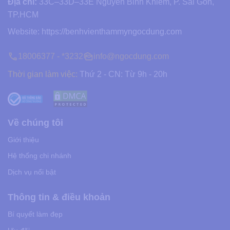
Địa chỉ:
33C–33D–33E Nguyễn Bỉnh Khiêm, P. Sài Gòn,
TP.HCM
Website:
https://benhvienthammyngocdung.com
18006377 - *3232
info@ngocdung.com
Thời gian làm việc:
Thứ 2 - CN: Từ 9h - 20h
Về chúng tôi
Giới thiệu
Hệ thống chi nhánh
Dịch vụ nổi bật
Thông tin & điều khoản
Bí quyết làm đẹp