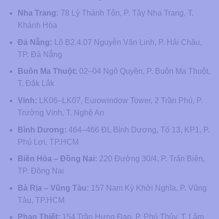
Nha Trang:
78 Lý Thánh Tôn, P. Tây Nha Trang, T.
Khánh Hòa
Đà Nẵng:
Lô B2.4.07 Nguyễn Văn Linh, P. Hải Châu,
TP. Đà Nẵng
Buôn Ma Thuột:
02–04 Ngô Quyền, P. Buôn Ma Thuột,
T. Đắk Lắk
Vinh:
LK06–LK07, Eurowindow Tower, 2 Trần Phú, P.
Trường Vinh, T. Nghệ An
Bình Dương:
464–466 ĐL Bình Dương, Tổ 13, KP1, P.
Phú Lợi, TP.HCM
Biên Hòa – Đồng Nai:
220 Đường 30/4, P. Trấn Biên,
TP. Đồng Nai
Bà Rịa – Vũng Tàu:
157 Nam Kỳ Khởi Nghĩa, P. Vũng
Tàu, TP.HCM
Phan Thiết:
154 Trần Hưng Đạo, P. Phú Thủy, T. Lâm