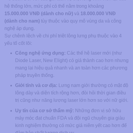
hệ thống lớn, mức phí có thể nằm trong khoảng
15.000.000 VNĐ (dành cho nữ)
và
18.000.000 VNĐ
(dành cho nam)
tùy thuộc vào quy mô vùng da và công
nghệ áp dụng.
Sự chênh lệch về chi phí triệt lông lưng phụ thuộc vào 4
yếu tố cốt lõi:
Công nghệ ứng dụng:
Các thế hệ laser mới (như
Diode Laser, New Elight) có giá thành cao hơn nhưng
mang lại hiệu quả nhanh và an toàn hơn các phương
pháp truyền thống.
Giới tính và cơ địa:
Lưng nam giới thường có mật độ
lông dày và diện tích rộng hơn, đòi hỏi thời gian điều
trị cũng như năng lượng laser lớn hơn so với nữ giới.
Uy tín của cơ sở thẩm mỹ:
Những đơn vị sở hữu
máy móc đạt chuẩn FDA và đội ngũ chuyên gia giàu
kinh nghiệm thường có mức giá niêm yết cao hơn để
đảm bảo chất lượng dịch vụ.