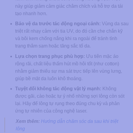
này giúp giảm cảm giác châm chích và hỗ trợ da tái
tạo nhanh hơn.
Bảo vệ da trước tác động ngoại cảnh:
Vùng da sau
triệt rất nhạy cảm với tia UV, do đó cần che chắn kỹ
và bôi kem chống nắng khi ra ngoài để tránh tình
trạng thâm sạm hoặc tăng sắc tố da.
Lựa chọn trang phục phù hợp:
Ưu tiên mặc áo
rộng rãi, chất liệu thấm hút mồ hôi tốt (như cotton)
nhằm giảm thiểu sự ma sát trực tiếp lên vùng lưng,
giúp bề mặt da luôn khô thoáng.
Tuyệt đối không tác động vật lý mạnh:
Không
được gãi, cào hoặc tự ý nhổ những sợi lông còn sót
lại. Hãy để lông tự rụng theo đúng chu kỳ và phản
ứng tự nhiên của công nghệ laser.
Xem thêm:
Hướng dẫn chăm sóc da sau khi triệt
lông