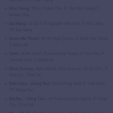
Nha Trang:
78 Lý Thánh Tôn, P. Tây Nha Trang, T.
Khánh Hòa
Đà Nẵng:
Lô B2.4.07 Nguyễn Văn Linh, P. Hải Châu,
TP. Đà Nẵng
Buôn Ma Thuột:
02–04 Ngô Quyền, P. Buôn Ma Thuột,
T. Đắk Lắk
Vinh:
LK06–LK07, Eurowindow Tower, 2 Trần Phú, P.
Trường Vinh, T. Nghệ An
Bình Dương:
464–466 ĐL Bình Dương, Tổ 13, KP1, P.
Phú Lợi, TP.HCM
Biên Hòa – Đồng Nai:
220 Đường 30/4, P. Trấn Biên,
TP. Đồng Nai
Bà Rịa – Vũng Tàu:
157 Nam Kỳ Khởi Nghĩa, P. Vũng
Tàu, TP.HCM