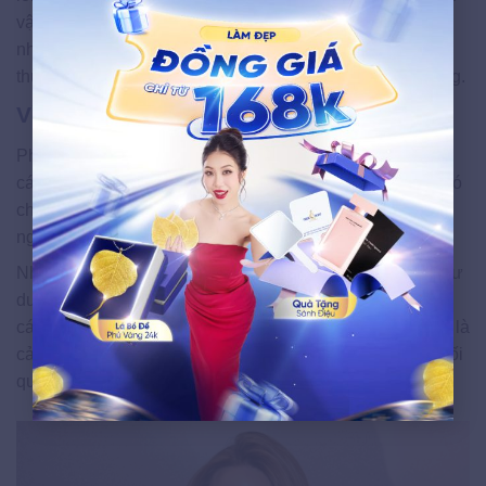
vận mệnh độc đáo. Đây được xem là tướng mạo của
những người phụ nữ có cá tính mạnh mẽ, độc lập và
thường có con đường sự nghiệp khác biệt so với số đông.
Về tính cách
Phụ nữ có xương lông mày nhô cao thường thể hiện tính
cách độc lập và tự chủ cao. Họ là những người phụ nữ có
chính kiến rõ ràng, không dễ bị lung lay bởi ý kiến của
người khác và luôn biết mình muốn gì trong cuộc sống.
Những người phụ nữ này còn sở hữu trí tuệ sắc bén và tư
duy logic xuất sắc. Họ có khả năng phân tích vấn đề một
cách khách quan và đưa ra quyết định dựa trên lý trí hơn là
cảm xúc. Tuy nhiên, đôi khi họ quá cứng rắn trong các mối
quan hệ, khiến người khác cảm thấy họ khó gần.