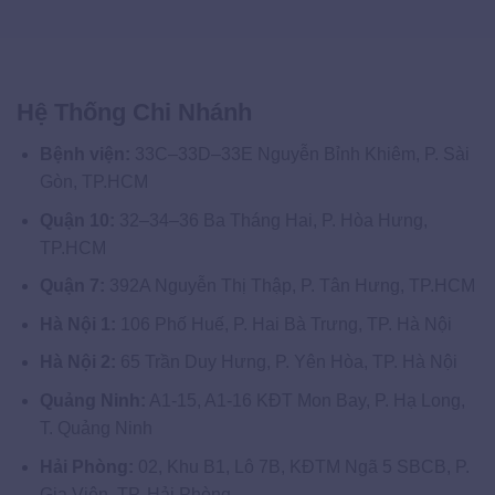
Hệ Thống Chi Nhánh
Bệnh viện:
33C–33D–33E Nguyễn Bỉnh Khiêm, P. Sài
Gòn, TP.HCM
Quận 10:
32–34–36 Ba Tháng Hai, P. Hòa Hưng,
TP.HCM
Quận 7:
392A Nguyễn Thị Thập, P. Tân Hưng, TP.HCM
Hà Nội 1:
106 Phố Huế, P. Hai Bà Trưng, TP. Hà Nội
Hà Nội 2:
65 Trần Duy Hưng, P. Yên Hòa, TP. Hà Nội
Quảng Ninh:
A1-15, A1-16 KĐT Mon Bay, P. Hạ Long,
T. Quảng Ninh
Hải Phòng:
02, Khu B1, Lô 7B, KĐTM Ngã 5 SBCB, P.
Gia Viên, TP. Hải Phòng