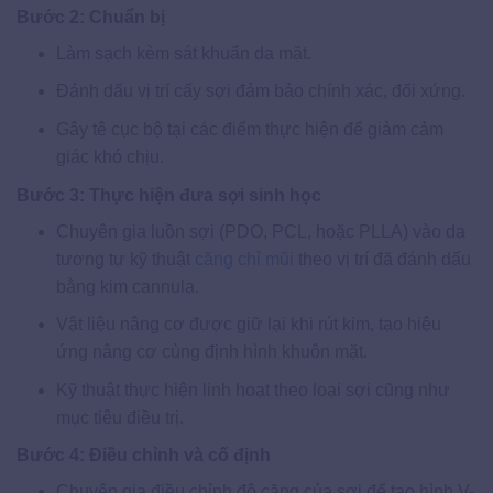
Bước 2: Chuẩn bị
Làm sạch kèm sát khuẩn da mặt.
Đánh dấu vị trí cấy sợi đảm bảo chính xác, đối xứng.
Gây tê cục bộ tại các điểm thực hiện để giảm cảm
giác khó chịu.
Bước 3: Thực hiện đưa sợi sinh học
Chuyên gia luồn sợi (PDO, PCL, hoặc PLLA) vào da
tương tự kỹ thuật
căng chỉ mũi
theo vị trí đã đánh dấu
bằng kim cannula.
Vật liệu nâng cơ được giữ lại khi rút kim, tạo hiệu
ứng nâng cơ cùng định hình khuôn mặt.
Kỹ thuật thực hiện linh hoạt theo loại sợi cũng như
mục tiêu điều trị.
Bước 4: Điều chỉnh và cố định
Chuyên gia điều chỉnh độ căng của sợi để tạo hình V-