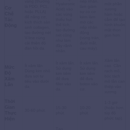
vàng (thường
nếp nhăn,
Hyaluronic
một phần
là PDO, PCL,
làm giảm
Cơ
Acid) vào
xương
hoặc PLLA)
sự co cơ
Chế
các vùng
hàm hoặc
để nâng cơ,
kèm làm
Tác
thiếu hụt
cằm để tạo
kích thích sản
mờ các
thể tích,
hình khuôn
Động
sinh collagen,
nếp nhăn
tạo đường
mặt thon
tạo đường nét
động
nét cũng
gọn hơn.
V-line cùng
(vùng trán,
như làm
cải thiện độ
đuôi mắt,
đầy rãnh
đàn hồi da.
cau mày).
nhăn.
Xâm lấn
Ít xâm lấn.
Ít xâm lấn.
Ít xâm lấn.
cao. Cần
Mức
Sử dụng
Sử dụng
Dùng kim nhỏ
rạch mổ,
Độ
kim tiêm
kim tiêm
đưa sợi tự
bóc tách
Xâm
để đưa
để đưa
tiêu vào dưới
mô lẫn can
filler vào
botox vào
Lấn
da.
thiệp vào
da.
cơ.
xương.
Thời
1-3 giờ
Gian
15-30
10-20
(hoặc hơn,
30-60 phút.
Thực
phút.
phút.
tùy độ
phức tạp).
Hiện
Tạo