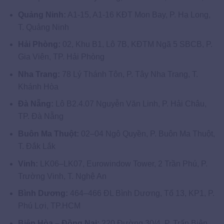
Quảng Ninh:
A1-15, A1-16 KĐT Mon Bay, P. Hạ Long,
T. Quảng Ninh
Hải Phòng:
02, Khu B1, Lô 7B, KĐTM Ngã 5 SBCB, P.
Gia Viên, TP. Hải Phòng
Nha Trang:
78 Lý Thánh Tôn, P. Tây Nha Trang, T.
Khánh Hòa
Đà Nẵng:
Lô B2.4.07 Nguyễn Văn Linh, P. Hải Châu,
TP. Đà Nẵng
Buôn Ma Thuột:
02–04 Ngô Quyền, P. Buôn Ma Thuột,
T. Đắk Lắk
Vinh:
LK06–LK07, Eurowindow Tower, 2 Trần Phú, P.
Trường Vinh, T. Nghệ An
Bình Dương:
464–466 ĐL Bình Dương, Tổ 13, KP1, P.
Phú Lợi, TP.HCM
Biên Hòa – Đồng Nai:
220 Đường 30/4, P. Trấn Biên,