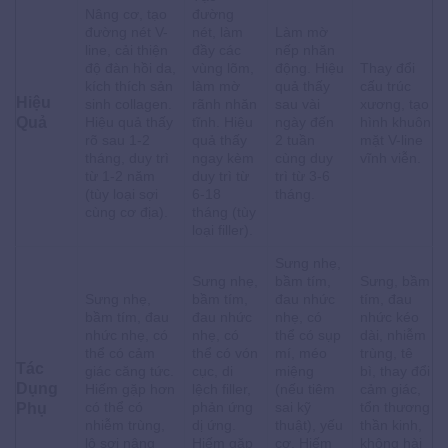
Nâng cơ, tạo
đường
đường nét V-
nét, làm
Làm mờ
line, cải thiện
đầy các
nếp nhăn
độ đàn hồi da,
vùng lõm,
động. Hiệu
Thay đổi
kích thích sản
làm mờ
quả thấy
cấu trúc
Hiệu
sinh collagen.
rãnh nhăn
sau vài
xương, tạo
Quả
Hiệu quả thấy
tĩnh. Hiệu
ngày đến
hình khuôn
rõ sau 1-2
quả thấy
2 tuần
mặt V-line
tháng, duy trì
ngay kèm
cùng duy
vĩnh viễn.
từ 1-2 năm
duy trì từ
trì từ 3-6
(tùy loại sợi
6-18
tháng.
cùng cơ địa).
tháng (tùy
loại filler).
Sưng nhẹ,
Sưng nhẹ,
bầm tím,
Sưng, bầm
Sưng nhẹ,
bầm tím,
đau nhức
tím, đau
bầm tím, đau
đau nhức
nhẹ, có
nhức kéo
nhức nhẹ, có
nhẹ, có
thể có sụp
dài, nhiễm
thể có cảm
thể có vón
mí, méo
trùng, tê
Tác
giác căng tức.
cục, di
miệng
bì, thay đổi
Dụng
Hiếm gặp hơn
lệch filler,
(nếu tiêm
cảm giác,
có thể có
phản ứng
sai kỹ
tổn thương
Phụ
nhiễm trùng,
dị ứng.
thuật), yếu
thần kinh,
lộ sợi nâng
Hiếm gặp
cơ. Hiếm
không hài