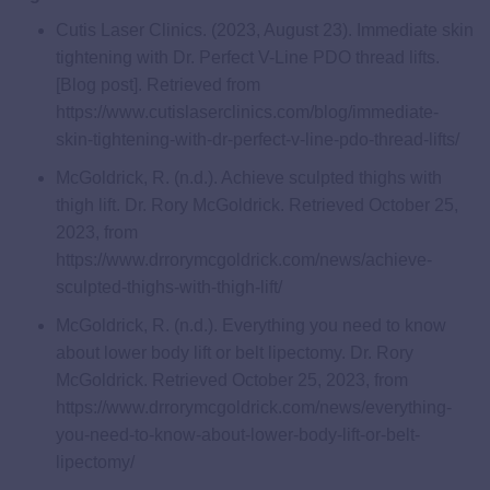
Cutis Laser Clinics. (2023, August 23). Immediate skin
tightening with Dr. Perfect V-Line PDO thread lifts.
[Blog post]. Retrieved from
https://www.cutislaserclinics.com/blog/immediate-
skin-tightening-with-dr-perfect-v-line-pdo-thread-lifts/
McGoldrick, R. (n.d.). Achieve sculpted thighs with
thigh lift. Dr. Rory McGoldrick. Retrieved October 25,
2023, from
https://www.drrorymcgoldrick.com/news/achieve-
sculpted-thighs-with-thigh-lift/
McGoldrick, R. (n.d.). Everything you need to know
about lower body lift or belt lipectomy. Dr. Rory
McGoldrick. Retrieved October 25, 2023, from
https://www.drrorymcgoldrick.com/news/everything-
you-need-to-know-about-lower-body-lift-or-belt-
lipectomy/