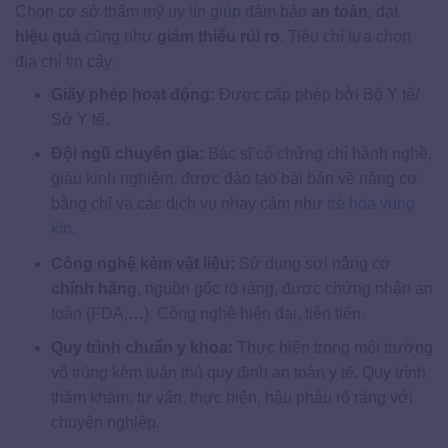
Chọn cơ sở thẩm mỹ uy tín giúp đảm bảo
an toàn
, đạt
hiệu quả
cũng như
giảm thiểu rủi ro
. Tiêu chí lựa chọn
địa chỉ tin cậy:
Giấy phép hoạt động:
Được cấp phép bởi Bộ Y tế/
Sở Y tế.
Đội ngũ chuyên gia:
Bác sĩ có chứng chỉ hành nghề,
giàu kinh nghiệm, được đào tạo bài bản về nâng cơ
bằng chỉ và các dịch vụ nhạy cảm như
trẻ hóa vùng
kín
.
Công nghệ kèm vật liệu:
Sử dụng sợi nâng cơ
chính hãng
, nguồn gốc rõ ràng, được chứng nhận an
toàn (FDA,…). Công nghệ hiện đại, tiên tiến.
Quy trình chuẩn y khoa:
Thực hiện trong môi trường
vô trùng kèm tuân thủ quy định an toàn y tế. Quy trình
thăm khám, tư vấn, thực hiện, hậu phẫu rõ ràng với
chuyên nghiệp.