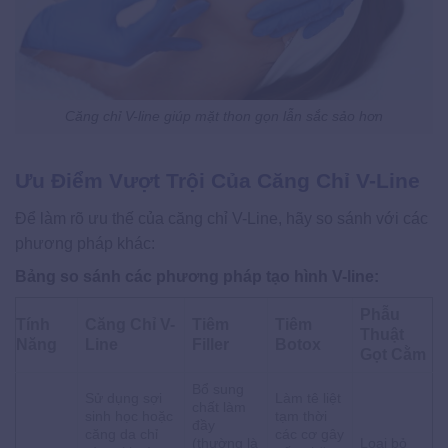
Căng chỉ V-line giúp mặt thon gọn lẫn sắc sảo hơn
Ưu Điểm Vượt Trội Của Căng Chỉ V-Line
Để làm rõ ưu thế của căng chỉ V-Line, hãy so sánh với các
phương pháp khác:
Bảng so sánh các phương pháp tạo hình V-line:
Phẫu
Tính
Căng Chỉ V-
Tiêm
Tiêm
Thuật
Năng
Line
Filler
Botox
Gọt Cằm
Bổ sung
Sử dụng sợi
Làm tê liệt
chất làm
sinh học hoặc
tạm thời
đầy
căng da chỉ
các cơ gây
(thường là
Loại bỏ