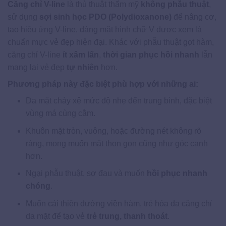
Căng chỉ V-line
là thủ thuật thẩm mỹ
không phẫu thuật
,
sử dụng
sợi sinh học PDO (Polydioxanone)
để nâng cơ,
tạo hiệu ứng V-line, dáng mặt hình chữ V được xem là
chuẩn mực vẻ đẹp hiện đại. Khác với phẫu thuật gọt hàm,
căng chỉ V-line
ít xâm lấn
,
thời gian phục hồi nhanh
lẫn
mang lại vẻ đẹp
tự nhiên
hơn.
Phương pháp này đặc biệt phù hợp với những ai:
Da mặt chảy xệ mức độ nhẹ đến trung bình, đặc biệt
vùng má cùng cằm.
Khuôn mặt tròn, vuông, hoặc đường nét không rõ
ràng, mong muốn mặt thon gọn cũng như góc cạnh
hơn.
Ngại phẫu thuật, sợ đau và muốn
hồi phục nhanh
chóng
.
Muốn cải thiện đường viền hàm, trẻ hóa da căng chỉ
da mặt để tạo vẻ
trẻ trung, thanh thoát
.