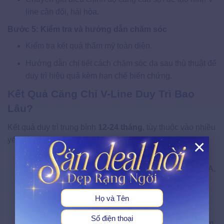
line cân đối, hài hòa.
Bước 5: Kiểm tra và hướng dẫn chăm sóc
Kiểm tra kết quả thẩm mỹ toàn diện.
Hướng dẫn chi tiết cách chăm sóc da sau thủ thuật để
duy trì hiệu quả kèm hạn chế biến chứng.
Kết Quả Căng Chỉ V-Line Duy Trì Bao
Lâu?
Kết quả duy trì trung bình
12-24 tháng
, tùy thuộc vào nhiều
yếu tố:
×
Vật liệu sử dụng:
Sợi PDO tan nhanh hơn (6-8
X
tháng), nhưng kích thích collagen dài hạn. Loại PLLA,
PCL tan lâu hơn (12-18 tháng+), hiệu quả kéo dài
hơn.
Kỹ thuật bác sĩ:
Bác sĩ giàu kinh nghiệm đặt sợi
đúng vị trí, lớp da cùng số lượng tối ưu hiệu quả kèm