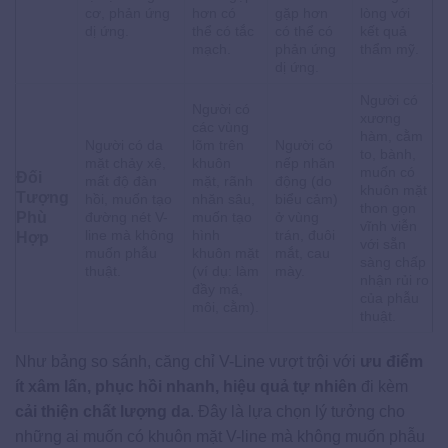
cơ, phản ứng
hơn có
gặp hơn
lòng với
dị ứng.
thể có tắc
có thể có
kết quả
mạch.
phản ứng
thẩm mỹ.
dị ứng.
Người có
Người có
xương
các vùng
hàm, cằm
Người có da
lõm trên
Người có
to, bành,
mặt chảy xệ,
khuôn
nếp nhăn
muốn có
Đối
mất độ đàn
mặt, rãnh
động (do
khuôn mặt
Tượng
hồi, muốn tạo
nhăn sâu,
biểu cảm)
thon gọn
Phù
đường nét V-
muốn tạo
ở vùng
vĩnh viễn
line mà không
hình
trán, đuôi
Hợp
với sẵn
muốn phẫu
khuôn mặt
mắt, cau
sàng chấp
thuật.
(ví dụ: làm
mày.
nhận rủi ro
đầy má,
của phẫu
môi, cằm).
thuật.
Như bảng so sánh, căng chỉ V-Line vượt trội với
ưu điểm
ít xâm lấn, phục hồi nhanh, hiệu quả tự nhiên
đi kèm
cải thiện chất lượng da
. Đây là lựa chọn lý tưởng cho
những ai muốn có khuôn mặt V-line mà không muốn phẫu