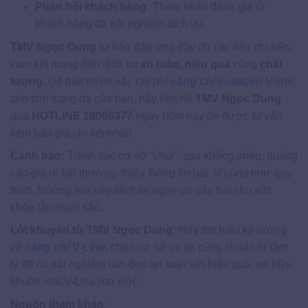
Phản hồi khách hàng:
Tham khảo đánh giá từ
khách hàng đã trải nghiệm dịch vụ.
TMV Ngọc Dung
tự hào đáp ứng đầy đủ các tiêu chí trên,
cam kết mang đến dịch vụ
an toàn, hiệu quả
cùng
chất
lượng
. Để biết chính xác chi phí
căng chỉ collagen
V-line
cho tình trạng da của bạn, hãy liên hệ
TMV Ngọc Dung
qua
HOTLINE 18006377
ngay hôm nay để được tư vấn
kèm báo giá chi tiết nhất!
Cảnh báo:
Tránh các cơ sở “chui”, spa không phép, quảng
cáo giá rẻ bất thường, thiếu thông tin bác sĩ cũng như quy
trình. Những nơi này tiềm ẩn nguy cơ gây hại cho sức
khỏe lẫn nhan sắc.
Lời khuyên từ TMV Ngọc Dung:
Hãy tìm hiểu kỹ lưỡng
về
căng chỉ V-Line
, chọn cơ sở uy tín cùng chuẩn bị tâm
lý để có trải nghiệm làm đẹp an toàn với hiệu quả, sở hữu
khuôn mặt V-Line mơ ước.
Nguồn tham khảo: