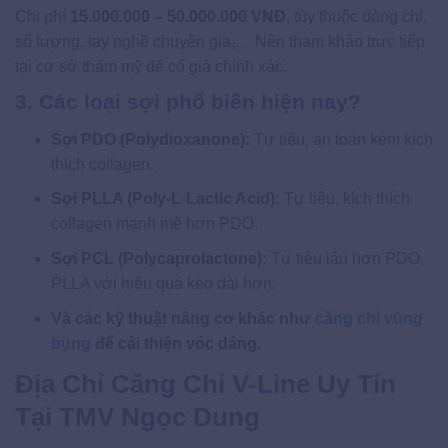
Chi phí
15.000.000 – 50.000.000 VNĐ
, tùy thuộc dòng chỉ,
số lượng, tay nghề chuyên gia,… Nên tham khảo trực tiếp
tại cơ sở thẩm mỹ để có giá chính xác.
3. Các loại sợi phổ biến hiện nay?
Sợi PDO (Polydioxanone):
Tự tiêu, an toàn kèm kích
thích collagen.
Sợi PLLA (Poly-L-Lactic Acid):
Tự tiêu, kích thích
collagen mạnh mẽ hơn PDO.
Sợi PCL (Polycaprolactone):
Tự tiêu lâu hơn PDO,
PLLA với hiệu quả kéo dài hơn.
Và các kỹ thuật nâng cơ khác như
căng chỉ vùng
bụng
để cải thiện vóc dáng.
Địa Chỉ Căng Chỉ V-Line Uy Tín
Tại TMV Ngọc Dung