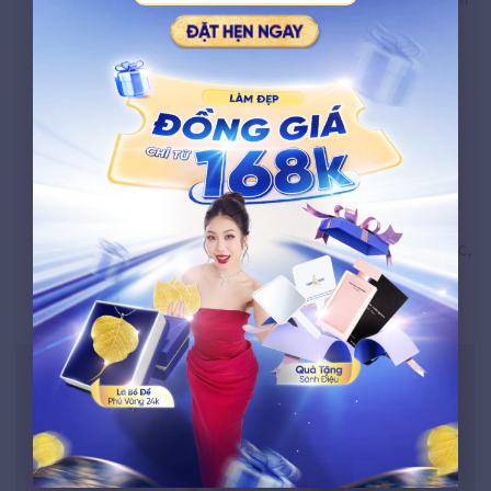
độ bền.
Cơ địa khách hàng:
Tốc độ lão hóa, nhu cầu
xóa
nhăn bằng căng chỉ vùng mắt
, khả năng sản sinh
collagen lẫn chất lượng da khác nhau ở mỗi người
ảnh hưởng đến độ bền kết quả.
Chế độ chăm sóc:
Tuân thủ hướng dẫn hậu phẫu
giúp kéo dài hiệu quả.
Lối sống:
Ăn uống lành mạnh, đủ nước, ngủ đủ giấc,
giảm stress, tránh UV cùng thuốc lá giúp duy trì kết
quả lâu dài.