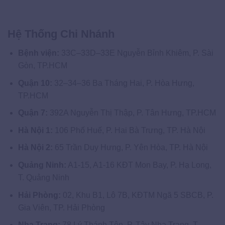
Hệ Thống Chi Nhánh
Bệnh viện:
33C–33D–33E Nguyễn Bỉnh Khiêm, P. Sài
Gòn, TP.HCM
Quận 10:
32–34–36 Ba Tháng Hai, P. Hòa Hưng,
TP.HCM
Quận 7:
392A Nguyễn Thị Thập, P. Tân Hưng, TP.HCM
Hà Nội 1:
106 Phố Huế, P. Hai Bà Trưng, TP. Hà Nội
Hà Nội 2:
65 Trần Duy Hưng, P. Yên Hòa, TP. Hà Nội
Quảng Ninh:
A1-15, A1-16 KĐT Mon Bay, P. Hạ Long,
T. Quảng Ninh
Hải Phòng:
02, Khu B1, Lô 7B, KĐTM Ngã 5 SBCB, P.
Gia Viên, TP. Hải Phòng
Nha Trang:
78 Lý Thánh Tôn, P. Tây Nha Trang, T.