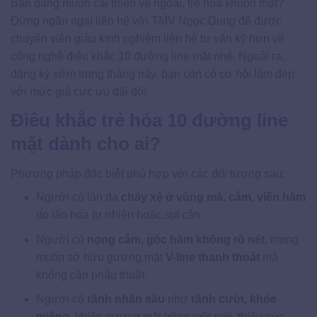
Bạn đang muốn cải thiện vẻ ngoài, trẻ hóa khuôn mặt?
Đừng ngần ngại liên hệ với TMV Ngọc Dung để được
chuyên viên giàu kinh nghiệm liên hệ tư vấn kỹ hơn về
công nghệ điêu khắc 10 đường line mặt nhé. Ngoài ra,
đăng ký sớm trong tháng này, bạn còn có cơ hội làm đẹp
với mức giá cực ưu đãi đó!
Điêu khắc trẻ hóa 10 đường line
mặt dành cho ai?
Phương pháp đặc biệt phù hợp với các đối tượng sau:
Người có làn da
chảy xệ ở vùng má, cằm, viền hàm
do lão hóa tự nhiên hoặc sụt cân.
Người có
nọng cằm, góc hàm không rõ nét
, mong
muốn sở hữu gương mặt
V-line thanh thoát
mà
không cần phẫu thuật.
Người có
rãnh nhăn sâu
như
rãnh cười, khóe
miệng
, khiến gương mặt trông mệt mỏi, thiếu sức