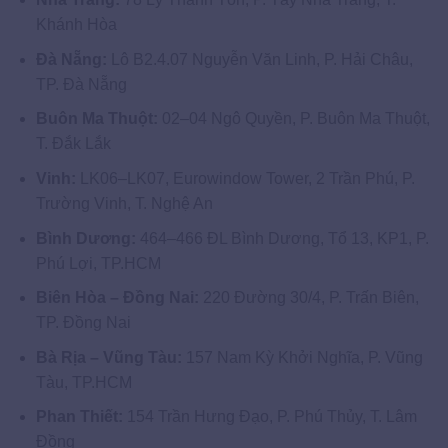
Khánh Hòa
Đà Nẵng:
Lô B2.4.07 Nguyễn Văn Linh, P. Hải Châu,
TP. Đà Nẵng
Buôn Ma Thuột:
02–04 Ngô Quyền, P. Buôn Ma Thuột,
T. Đắk Lắk
Vinh:
LK06–LK07, Eurowindow Tower, 2 Trần Phú, P.
Trường Vinh, T. Nghệ An
Bình Dương:
464–466 ĐL Bình Dương, Tổ 13, KP1, P.
Phú Lợi, TP.HCM
Biên Hòa – Đồng Nai:
220 Đường 30/4, P. Trấn Biên,
TP. Đồng Nai
Bà Rịa – Vũng Tàu:
157 Nam Kỳ Khởi Nghĩa, P. Vũng
Tàu, TP.HCM
Phan Thiết:
154 Trần Hưng Đạo, P. Phú Thủy, T. Lâm
Đồng