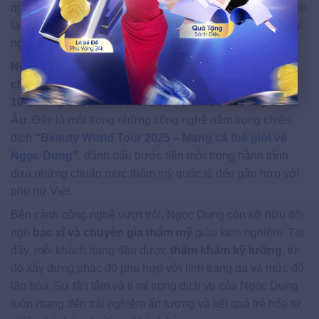
quan trọng bạn cần quan tâm.
Theo đó,
Ngọc Dung
chính
là điểm đến hội tụ đầy đủ những yếu tố này, mang đến trải
nghiệm làm đẹp toàn diện.
Ngọc Dung là đơn vị đầu tiên tại Việt Nam được
chuyển giao độc quyền công nghệ Điêu khắc trẻ hóa
10 đường line mặt từ Monaco – kinh đô sắc đẹp châu
Âu
. Đây là một trong những công nghệ nằm trong chiến
dịch
“
Beauty World Tour 2025 – Mang cả thế giới về
Ngọc Dung
”
, đánh dấu bước tiến mới trong hành trình
đưa những chuẩn mực thẩm mỹ quốc tế đến gần hơn với
phụ nữ Việt.
Bên cạnh công nghệ vượt trội, Ngọc Dung còn sở hữu đội
ngũ
bác sĩ và chuyên gia thẩm mỹ
giàu kinh nghiệm. Tại
đây, mỗi khách hàng đều được
thăm khám kỹ lưỡng
, từ
đó xây dựng phác đồ phù hợp với tình trạng da và mức độ
lão hóa. Sự tận tâm và tỉ mỉ trong dịch vụ của Ngọc Dung
luôn mang đến trải nghiệm ấn tượng và kết quả trẻ hóa tự