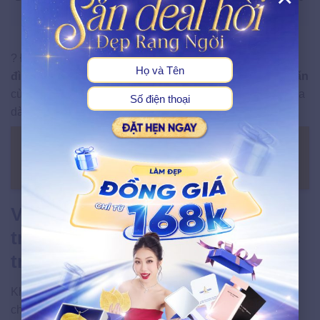
trung và rạng rỡ
X
?
Đừng bỏ lỡ cơ hội trải nghiệm công nghệ trẻ hóa
đình đám từ Monaco ngay hôm nay.
Hãy
đặt lịch tư vấn
cùng chuyên gia Ngọc Dung để khám phá phác đồ trẻ hóa
dành riêng cho bạn nhé.
ĐẶT LỊCH NGAY
Vì sao nên chọn Ngọc Dung để
trải nghiệm công nghệ Điêu khắc
trẻ hóa 10 đường line mặt?
Khi lựa chọn địa chỉ để trẻ hóa làn da, yếu tố công nghệ,
chuyên môn và cá nhân hóa liệu trình là những tiêu chí