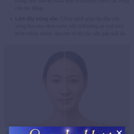
riêng, nhờ vào kỹ thuật định vị và điều chỉnh các vùng
cần tác động.
Làm đầy trũng sâu
: Công nghệ giúp lấp đầy các
vùng lõm như rãnh cười, hốc mắt bằng cơ chế kích
thích mô tự nhiên, làm mờ rõ rệt các nếp gấp tuổi tác.
×
Điêu khắc 10 đường line mặt giúp bạn sớm sở hữu diện mạo trẻ