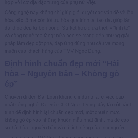
hợp với cơ địa đặc trưng của phụ nữ Việt.
Công nghệ này không chỉ giúp giải quyết các vấn đề về lão
hóa, sắc tố mà còn tối ưu hóa quá trình tái tạo da, giúp làn
da khỏe đẹp từ bên trong. Sự kết hợp giữa triết lý “tinh tế”
và công nghệ “đa tầng” hứa hẹn sẽ mang đến những giải
pháp làm đẹp đột phá, đáp ứng đúng nhu cầu và mong
muốn của khách hàng của TMV Ngọc Dung.
Định hình chuẩn đẹp mới “Hài
hòa – Nguyên bản – Không gò
ép”
Chuyến đi đến Đài Loan không chỉ dừng lại ở việc cập
nhật công nghệ. Đối với CEO Ngọc Dung, đây là một hành
trình để định hình lại chuẩn đẹp mới, một chuẩn mực
không gò ép vào những khuôn mẫu nhất định, mà đề cao
sự hài hòa, nguyên bản và cá tính riêng của mỗi người.
Tầm nhìn mà TMV Ngọc Dung mong muốn lan tỏa: “Vẻ