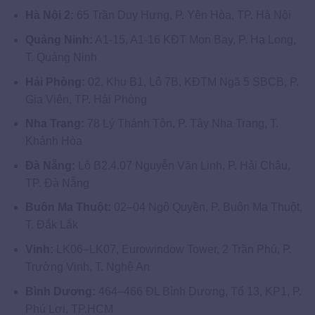
Hà Nội 2:
65 Trần Duy Hưng, P. Yên Hòa, TP. Hà Nội
Quảng Ninh:
A1-15, A1-16 KĐT Mon Bay, P. Hạ Long,
T. Quảng Ninh
Hải Phòng:
02, Khu B1, Lô 7B, KĐTM Ngã 5 SBCB, P.
Gia Viên, TP. Hải Phòng
Nha Trang:
78 Lý Thánh Tôn, P. Tây Nha Trang, T.
Khánh Hòa
Đà Nẵng:
Lô B2.4.07 Nguyễn Văn Linh, P. Hải Châu,
TP. Đà Nẵng
Buôn Ma Thuột:
02–04 Ngô Quyền, P. Buôn Ma Thuột,
T. Đắk Lắk
Vinh:
LK06–LK07, Eurowindow Tower, 2 Trần Phú, P.
Trường Vinh, T. Nghệ An
Bình Dương:
464–466 ĐL Bình Dương, Tổ 13, KP1, P.
Phú Lợi, TP.HCM