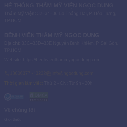
HỆ THỐNG THẨM MỸ VIỆN NGỌC DUNG
Thẩm Mỹ Viện:
32–34–36 Ba Tháng Hai, P. Hòa Hưng,
TP.HCM
BỆNH VIỆN THẨM MỸ NGỌC DUNG
Địa chỉ:
33C–33D–33E Nguyễn Bỉnh Khiêm, P. Sài Gòn,
TP.HCM
Website:
https://benhvienthammyngocdung.com
18006377 - *3232
info@ngocdung.com
Thời gian làm việc:
Thứ 2 - CN: Từ 9h - 20h
Về chúng tôi
Giới thiệu