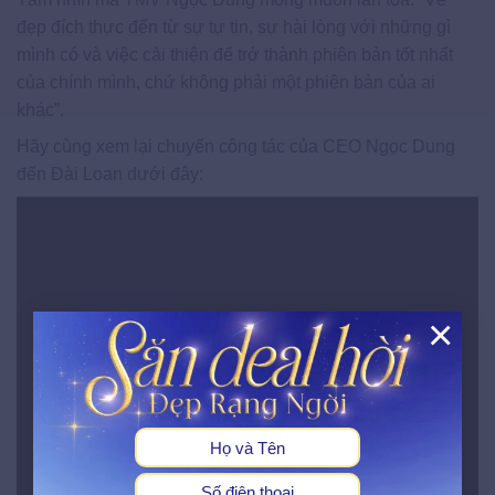
đẹp đích thực đến từ sự tự tin, sự hài lòng với những gì
mình có và việc cải thiện để trở thành phiên bản tốt nhất
của chính mình, chứ không phải một phiên bản của ai
khác”.
Hãy cùng xem lại chuyến công tác của CEO Ngọc Dung
đến Đài Loan dưới đây:
×
X