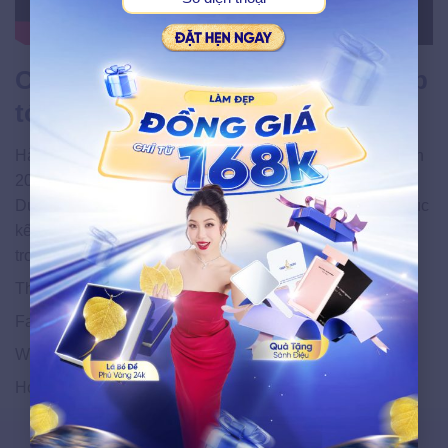
Chờ đón những điều đặc biệt sắp
tới
Hành trình của CEO Võ Thị Ngọc Dung tại AMWC Taiwan
2025 đã mở ra nhiều định hướng mới cho TMV Ngọc
Dung. Với những giá trị và công nghệ đắt giá đã được đúc
kết, hãy cùng chờ đón những điều đặc biệt sắp xuất hiện
trong thời gian tới từ TMV Ngọc Dung bạn nhé!
Theo dõi và cập nhật những tin tức mới nhất tại:
Facebook: Ngọc Dung Beauty
Website:
thammyvienngocdung.com
Hotline: *3232