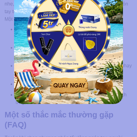
nhẹ, tránh nắng kỹ và không chà xát mạnh lên vùng ngón
tay trong 24 giờ đầu.
Một số lưu ý quan trọng:
Thử sản phẩm tẩy lông trên vùng da nhỏ trước khi
dùng toàn bộ bàn tay.
Không tẩy lông khi da đang viêm, ngứa, có vết
thương hở.
Ưu tiên sản phẩm rõ nguồn gốc, phù hợp với da nhạy
cảm.
Thoa kem chống nắng cho tay khi phải ra ngoài.
Tham khảo chuyên viên hoặc bác sĩ nếu da dễ kích
ứng, nổi mẩn kéo dài.
Một số thắc mắc thường gặp
(FAQ)