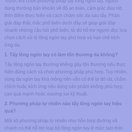
Trước khi chọn phương pháp tẩy lông ngón tay, người
dùng thường băn khoăn về độ an toàn, cảm giác đau rát,
thời điểm thực hiện và cách chăm sóc da sau tẩy. Phần
giải đáp thắc mắc phổ biến dưới đây sẽ giúp giải đáp
nhanh những câu hỏi phổ biến, từ đó hỗ trợ người đọc lựa
chọn cách xử lý lông ngón tay phù hợp và hạn chế kích
ứng da.
1. Tẩy lông ngón tay có làm tổn thương da không?
Tẩy lông ngón tay thường không gây tổn thương nếu thực
hiện đúng cách và chọn phương pháp phù hợp. Tuy nhiên,
vùng da ngón tay khá mỏng nên vẫn có thể bị đỏ rát, châm
chích hoặc kích ứng nếu dùng sản phẩm không phù hợp,
cạo quá mạnh hoặc waxing sai kỹ thuật.
2. Phương pháp tự nhiên nào tẩy lông ngón tay hiệu
quả?
Một số phương pháp tự nhiên như hỗn hợp đường và
chanh có thể hỗ trợ loại bỏ lông ngón tay ở mức tạm thời.