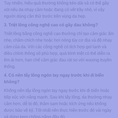
Tuy nhiên, hiệu quả thường không kéo dài và có thể gây
xót nếu da nhạy cảm hoặc đang có vết trầy nhỏ, vì vậy
người dùng cần thử trước trên vùng da hẹp.
3. Triệt lông công nghệ cao có gây đau không?
Triệt lông bằng công nghệ cao thường chỉ tạo cảm giác ấm
nhẹ, châm chích nhẹ hoặc hơi nóng tùy cơ địa và độ nhạy
cảm của da. Với các công nghệ có tích hợp gel lạnh và
điều chỉnh thông số phù hợp, quá trình triệt có thể diễn ra
êm ái hơn, hạn chế cảm giác đau rát so với waxing truyền
thống.
4. Có nên tẩy lông ngón tay ngay trước khi đi biển
không?
Không nên tẩy lông ngón tay ngay trước khi đi biển hoặc
tiếp xúc với nắng mạnh. Sau khi tẩy lông, da thường nhạy
cảm hơn, dễ bị đỏ, thâm sạm hoặc kích ứng nếu không
được bảo vệ kỹ. Tốt nhất nên thực hiện trước đó vài ngày
và dùng kem chống nắng đầy đủ.