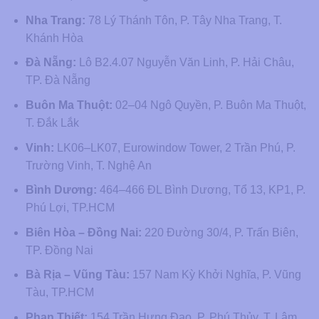
Nha Trang:
78 Lý Thánh Tôn, P. Tây Nha Trang, T.
Khánh Hòa
Đà Nẵng:
Lô B2.4.07 Nguyễn Văn Linh, P. Hải Châu,
TP. Đà Nẵng
Buôn Ma Thuột:
02–04 Ngô Quyền, P. Buôn Ma Thuột,
T. Đắk Lắk
Vinh:
LK06–LK07, Eurowindow Tower, 2 Trần Phú, P.
Trường Vinh, T. Nghệ An
Bình Dương:
464–466 ĐL Bình Dương, Tổ 13, KP1, P.
Phú Lợi, TP.HCM
Biên Hòa – Đồng Nai:
220 Đường 30/4, P. Trấn Biên,
TP. Đồng Nai
Bà Rịa – Vũng Tàu:
157 Nam Kỳ Khởi Nghĩa, P. Vũng
Tàu, TP.HCM
Phan Thiết:
154 Trần Hưng Đạo, P. Phú Thủy, T. Lâm