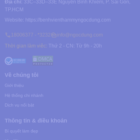
Địa chỉ:
33C–33D–33E Nguyễn Bỉnh Khiêm, P. Sài Gòn,
TP.HCM
Website:
https://benhvienthammyngocdung.com
18006377 - *3232
info@ngocdung.com
Thời gian làm việc:
Thứ 2 - CN: Từ 9h - 20h
Về chúng tôi
Giới thiệu
Hệ thống chi nhánh
Dịch vụ nổi bật
Thông tin & điều khoản
Bí quyết làm đẹp