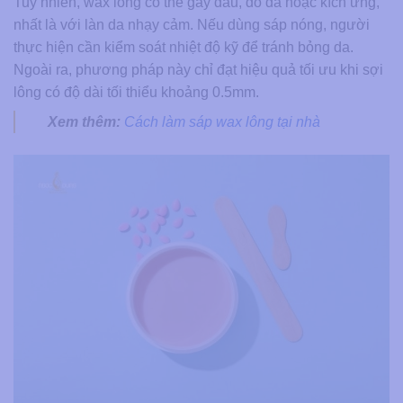
Tuy nhiên, wax lông có thể gây đau, đỏ da hoặc kích ứng,
nhất là với làn da nhạy cảm. Nếu dùng sáp nóng, người
thực hiện cần kiểm soát nhiệt độ kỹ để tránh bỏng da.
Ngoài ra, phương pháp này chỉ đạt hiệu quả tối ưu khi sợi
lông có độ dài tối thiểu khoảng 0.5mm.
Xem thêm:
Cách làm sáp wax lông tại nhà