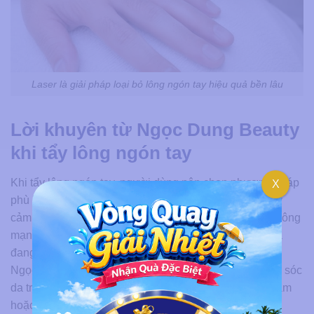
Laser là giải pháp loại bỏ lông ngón tay hiệu quả bền lâu
Lời khuyên từ Ngọc Dung Beauty
khi tẩy lông ngón tay
Khi tẩy lông ngón tay, người dùng nên chọn phương pháp
X
phù hợp với tình trạng da, mật độ lông và mức độ nhạy
cảm của vùng tay. Không nên tự ý dùng sản phẩm tẩy lông
mạnh, waxing quá sát hoặc nhổ lông bằng nhíp nếu da
đang trầy xước, nổi mẩn hoặc dễ kích ứng.
Ngọc Dung Beauty khuyến nghị người dùng cần chăm sóc
da trước và sau khi tẩy lông để hạn chế đỏ rát, thâm sạm
hoặc viêm nang lông. Sau khi tẩy lông, nên dưỡng ẩm