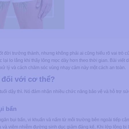
uốt đời trưởng thành, nhưng không phải ai cũng hiểu rõ vai trò c
 lại lo lắng khi thấy lông mọc dày hơn theo thời gian. Bài viết 
ên xử lý và cách chăm sóc vùng nhạy cảm này một cách an toàn.
 đối với cơ thể?
tuổi dậy thì. Nó đảm nhận nhiều chức năng bảo vệ và hỗ trợ s
ụi bẩn
găn bụi bẩn, vi khuẩn và nấm từ môi trường bên ngoài tiếp cậ
 và viêm nhiễm đường sinh dục giảm đáng kể. Khi lớp lông bị l