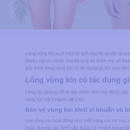
Lông vùng kín xuất hiện từ tuổi dậy thì và tồn tại s
Nhiều người muốn loại bỏ vì lý do thẩm mỹ, số khác
giải thích lông vùng kín có tác dụng gì, khi nào n
Lông vùng kín có tác dụng gì
Lông mu không chỉ là đặc điểm sinh học đánh dấu 
vùng kín mà ít người để ý tới.
Bảo vệ vùng kín khỏi vi khuẩn và b
Lớp lông mu hoạt động như một hàng rào cơ học, n
hoặc dương vật. Nhờ vậy, nguy cơ nhiễm trùng tiểu