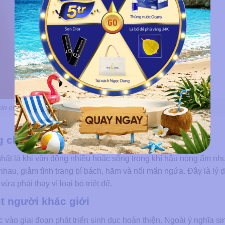
n còn giúp điều tiết dầu vùng bikini
g chống dính
ất là khi vận động nhiều hoặc sống trong khí hậu nóng ẩm như
hau, giảm tình trạng bí bách, hăm và nổi mẩn ngứa. Đây là lý 
a phải thay vì loại bỏ triệt để.
t người khác giới
vào giai đoạn phát triển sinh dục hoàn thiện. Ngoài ý nghĩa si