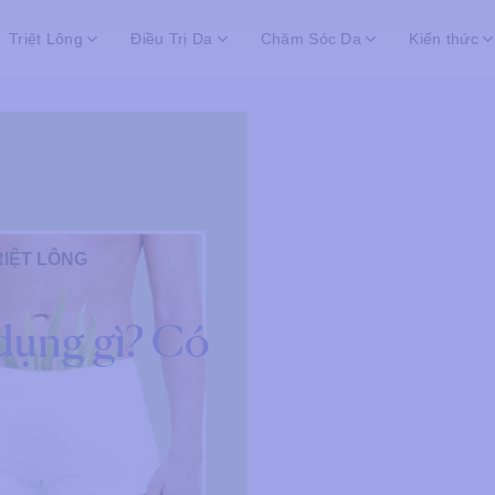
Triệt Lông
Điều Trị Da
Chăm Sóc Da
Kiến thức
RIỆT LÔNG
 dụng gì? Có