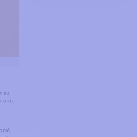
n áo,
ầy xước
ng mô