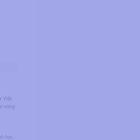
 Việt
do vùng
nh học,