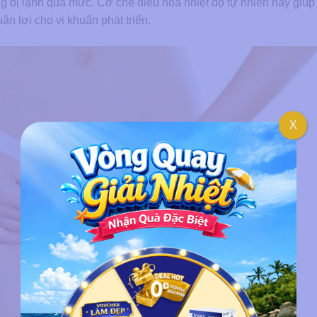
g bị lạnh quá mức. Cơ chế điều hòa nhiệt độ tự nhiên này giúp
ận lợi cho vi khuẩn phát triển.
X