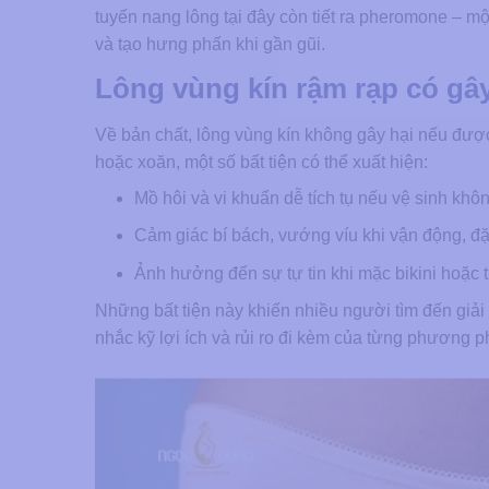
tuyến nang lông tại đây còn tiết ra pheromone – một
và tạo hưng phấn khi gần gũi.
Lông vùng kín rậm rạp có gây
Về bản chất, lông vùng kín không gây hại nếu đượ
hoặc xoăn, một số bất tiện có thể xuất hiện:
Mồ hôi và vi khuẩn dễ tích tụ nếu vệ sinh khô
Cảm giác bí bách, vướng víu khi vận động, đặc
Ảnh hưởng đến sự tự tin khi mặc bikini hoặc 
Những bất tiện này khiến nhiều người tìm đến giải 
nhắc kỹ lợi ích và rủi ro đi kèm của từng phương p