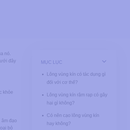
ủa nó.
dưới đây
MỤC LỤC
Lông vùng kín có tác dụng gì
đối với cơ thể?
ức khỏe
Lông vùng kín rậm rạp có gây
hại gì không?
Có nên cạo lông vùng kín
n âm đạo
hay không?
oại bỏ