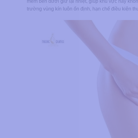
mềm bên dưới giữ lại nhiệt, giúp khu vực này khôn
trường vùng kín luôn ổn định, hạn chế điều kiện thu