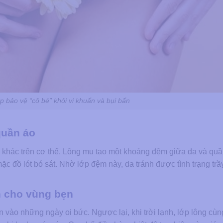
p bảo vệ “cô bé” khỏi vi khuẩn và bụi bẩn
quần áo
khác trên cơ thể. Lông mu tạo một khoảng đệm giữa da và quầ
 mặc đồ lót bó sát. Nhờ lớp đệm này, da tránh được tình trạng tr
nh cho vùng bẹn
n vào những ngày oi bức. Ngược lại, khi trời lạnh, lớp lông cù