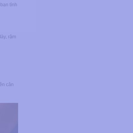
 bạn tình
dày, rậm
nên cân