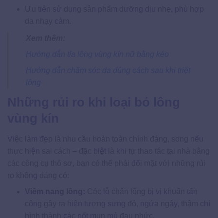
Ưu tiên sử dụng sản phẩm dưỡng dịu nhẹ, phù hợp
da nhạy cảm.
Xem thêm:
Hướng dẫn tỉa lông vùng kín nữ bằng kéo
Hướng dẫn chăm sóc da đúng cách sau khi triệt
lông
Những rủi ro khi loại bỏ lông
vùng kín
Việc làm đẹp là nhu cầu hoàn toàn chính đáng, song nếu
thực hiện sai cách – đặc biệt là khi tự thao tác tại nhà bằng
các công cụ thô sơ, bạn có thể phải đối mặt với những rủi
ro không đáng có:
Viêm nang lông:
Các lỗ chân lông bị vi khuẩn tấn
công gây ra hiện tượng sưng đỏ, ngứa ngáy, thậm chí
hình thành các nốt mụn mủ đau nhức.