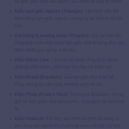
tỉa gọn, phù hợp với người yêu thích vẻ đẹp tự nhiên.
Kiểu tam giác ngược (Triangle):
Tạo hình cân đối
theo dáng tam giác ngược, mang lại sự tinh tế và hài
hòa.
Dải băng (Landing Strip / Chaplin):
Giữ lại một dải
lông hình chữ nhật hoặc tam giác nhỏ ở trung tâm, tạo
điểm nhấn gọn gàng, hiện đại.
Kiểu Bikini Line:
Chỉ loại bỏ phần lông lộ ra ngoài
đường viền bikini, đảm bảo kín đáo và thẩm mỹ.
Kiểu Brazil (Brazilian):
Loại bỏ gần như toàn bộ
lông, mang lại cảm giác thoáng sạch tối đa.
Kiểu Pháp (France Wax):
Tương tự Brazilian nhưng
giữ lại một phần nhỏ phía trước, vừa sạch sẽ vừa tinh
tế.
Kiểu Vajazzle:
Kết hợp tạo hình và đính đá trang trí,
phù hợp với người thích phong cách nổi bật, cá tính.