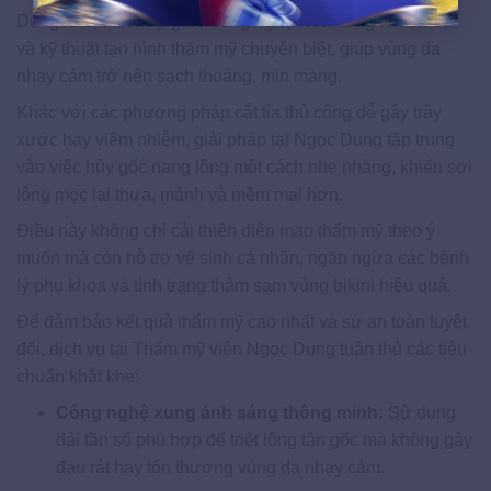
Dung là sự kết hợp giữa công nghệ New E-light hiện đại
và kỹ thuật tạo hình thẩm mỹ chuyên biệt, giúp vùng da
nhạy cảm trở nên sạch thoáng, mịn màng.
Khác với các phương pháp cắt tỉa thủ công dễ gây trầy
xước hay viêm nhiễm, giải pháp tại Ngọc Dung tập trung
vào việc hủy gốc nang lông một cách nhẹ nhàng, khiến sợi
lông mọc lại thưa, mảnh và mềm mại hơn.
Điều này không chỉ cải thiện diện mạo thẩm mỹ theo ý
muốn mà còn hỗ trợ vệ sinh cá nhân, ngăn ngừa các bệnh
lý phụ khoa và tình trạng thâm sạm vùng bikini hiệu quả.
Để đảm bảo kết quả thẩm mỹ cao nhất và sự an toàn tuyệt
đối, dịch vụ tại Thẩm mỹ viện Ngọc Dung tuân thủ các tiêu
chuẩn khắt khe:
Công nghệ xung ánh sáng thông minh:
Sử dụng
dải tần số phù hợp để triệt lông tận gốc mà không gây
đau rát hay tổn thương vùng da nhạy cảm.