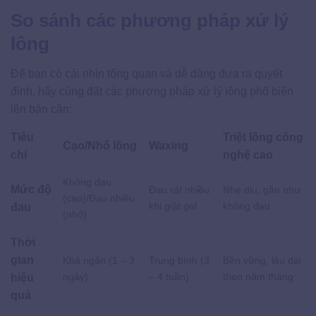
So sánh các phương pháp xử lý
lông
Để bạn có cái nhìn tổng quan và dễ dàng đưa ra quyết
định, hãy cùng đặt các phương pháp xử lý lông phổ biến
lên bàn cân:
Tiêu
Triệt lông công
Cạo/Nhổ lông
Waxing
chí
nghệ cao
Không đau
Mức độ
Đau rát nhiều
Nhẹ dịu, gần như
(cạo)/Đau nhiều
khi giật gel
không đau
đau
(nhổ)
Thời
gian
Khá ngắn (1 – 3
Trung bình (3
Bền vững, lâu dài
ngày)
– 4 tuần)
theo năm tháng
hiệu
quả