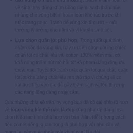
Giữ vùng kín luôn khô thoáng:
Sau khi tắm hoặc đi
vệ sinh, hãy dùng khăn bông mềm, sạch thấm nhẹ
nhàng cho vùng bikini hoàn toàn khô ráo trước khi
mặc trang phục. Tránh để vùng kín ẩm ướt – môi
trường lý tưởng cho nấm và vi khuẩn sinh sôi.
Lựa chọn quần lót phù hợp:
Trong suốt quá trình
chăm sóc da vùng kín, hãy ưu tiên chọn những chiếc
quần lót có chất liệu vải cotton 100% mềm mại, có
khả năng thấm hút mồ hôi tốt và phom dáng rộng rãi,
thoải mái. Tuyệt đối tránh mặc quần lót quá chật, quần
lót lọt khe bằng chất liệu ren thô ráp vì chúng sẽ cọ
xát trực tiếp vào da, dễ gây thâm sạm và tổn thương
các nang lông đang nhạy cảm.
Qua những chia sẻ trên, hy vọng bạn đã có cái nhìn rõ hơn
về
lông vùng kín thế nào là đẹp
cũng như dễ dàng lựa
chọn kiểu tạo hình phù hợp với bản thân. Mỗi phong cách
đều có nét riêng, quan trọng là phù hợp với nhu cầu và
mang lại cảm giác thoải mái khi duy trì lâu dài.