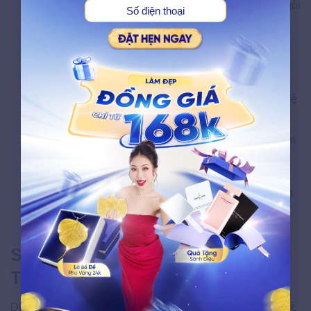
Việc triệt lông luôn đi đôi với trẻ hóa, mờ thâm và nuôi
dưỡng làn da láng mịn.
Ưu tiên sự an toàn y khoa:
Xu hướng dịch chuyển
rõ rệt từ các phương pháp tự làm tại nhà sang việc
lựa chọn các cơ sở thẩm mỹ chuyên nghiệp, nơi có
các chuyên gia đáng tin cậy đồng hành và công nghệ
được chứng nhận an toàn nghiêm ngặt.
Định hình phong cách cá nhân tự tin:
Phụ nữ năm
2026 hiểu rõ cơ thể mình. Họ không ngần ngại lựa
chọn những kiểu dáng bikini phản ánh đúng phong
cách sống cá nhân, tự tin thể hiện nét quyến rũ riêng
biệt mà không bị bó buộc bởi bất kỳ định kiến cũ kỹ
nào.
Sở hữu lông vùng kín đẹp tại
Thẩm mỹ viện Ngọc Dung
Dịch vụ tạo hình lông vùng kín đẹp tại Thẩm mỹ viện Ngọc