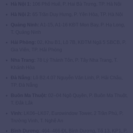
Hà Nội 1:
106 Phố Huế, P. Hai Bà Trưng, TP. Hà Nội
Hà Nội 2:
65 Trần Duy Hưng, P. Yên Hòa, TP. Hà Nội
Quảng Ninh:
A1-15, A1-16 KĐT Mon Bay, P. Hạ Long,
T. Quảng Ninh
Hải Phòng:
02, Khu B1, Lô 7B, KĐTM Ngã 5 SBCB, P.
Gia Viên, TP. Hải Phòng
Nha Trang:
78 Lý Thánh Tôn, P. Tây Nha Trang, T.
Khánh Hòa
Đà Nẵng:
Lô B2.4.07 Nguyễn Văn Linh, P. Hải Châu,
TP. Đà Nẵng
Buôn Ma Thuột:
02–04 Ngô Quyền, P. Buôn Ma Thuột,
T. Đắk Lắk
Vinh:
LK06–LK07, Eurowindow Tower, 2 Trần Phú, P.
Trường Vinh, T. Nghệ An
Bình Dương:
464–466 ĐL Bình Dương, Tổ 13, KP1, P.