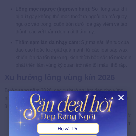
Lông mọc ngược (Ingrown hair):
Sợi lông sau khi
bị đứt gãy không thể mọc thoát ra ngoài da mà quay
ngược vào trong, cuộn tròn dưới da gây viêm và tạo
thành các vết thâm đen mất thẩm mỹ.
Thâm sạm làn da nhạy cảm:
Sự ma sát liên tục của
dao cạo hoặc lực giật quá mạnh từ các loại sáp wax
khiến làn da tổn thương, kích thích hắc sắc tố melanin
phát triển làm vùng kỳ quan trở nên tối màu, thô ráp.
Xu hướng lông vùng kín 2026
Bước sang năm 2026, các xu hướng làm đẹp cho vùng
×
nhạy cảm đã có sự nâng cấp mạnh mẽ, hướng tới những
giá trị chiều sâu:
X
Chăm sóc cao cấp toàn diện:
Không còn dừng lại ở
việc “dọn dẹp” thô sơ, phái đẹp hiện đại coi việc chăm
sóc vùng bikini như một quy trình skincare cao cấp.