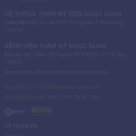
HỆ THỐNG THẨM MỸ VIỆN NGỌC DUNG
Thẩm Mỹ Viện:
32–34–36 Ba Tháng Hai, P. Hòa Hưng,
TP.HCM
BỆNH VIỆN THẨM MỸ NGỌC DUNG
Địa chỉ:
33C–33D–33E Nguyễn Bỉnh Khiêm, P. Sài Gòn,
TP.HCM
Website:
https://benhvienthammyngocdung.com
18006377 - *3232
info@ngocdung.com
Thời gian làm việc:
Thứ 2 - CN: Từ 9h - 20h
Về chúng tôi
Giới thiệu