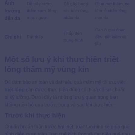
Ảnh
Dễ trầy xước,
Dễ gây bỏng
Giúp mờ thâm, se
hưởng
thâm sạm, lông
rát, kích ứng,
khít lỗ chân lông,
mọc ngược
nhão da
mịn da
đến da
Cao ở giai đoạn
Thấp đến
Chi phí
Rất thấp
đầu, tiết kiệm về
trung bình
lâu
Một số lưu ý khi thực hiện triệt
lông thẩm mỹ vùng kín
Để đảm bảo an toàn và đạt hiệu quả thẩm mỹ tối ưu, việc
triệt lông
cần được thực hiện đúng cách và có sự chuẩn
bị kỹ lưỡng. Dưới đây là những lưu ý quan trọng bạn
không nên bỏ qua trước, trong và sau khi thực hiện.
Trước khi thực hiện
Chuẩn bị cẩn thận trước khi triệt hoặc tạo hình sẽ giúp quá
trình diễn ra an toàn, hạn chế kích ứng và đạt hiệu quả như