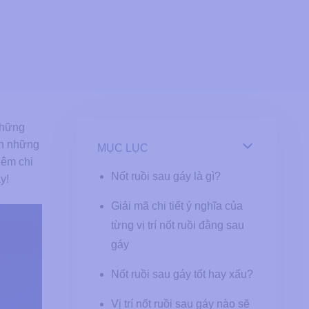
Những
nh những
MỤC LỤC
thêm chi
Nốt ruồi sau gáy là gì?
y!
Giải mã chi tiết ý nghĩa của
từng vị trí nốt ruồi đằng sau
gáy
Nốt ruồi sau gáy tốt hay xấu?
Vị trí nốt ruồi sau gáy nào sẽ