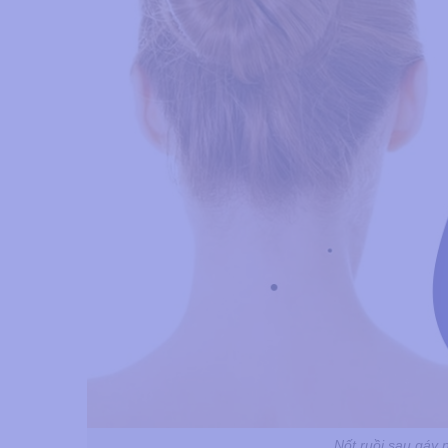
Nốt ruồi sau gáy 