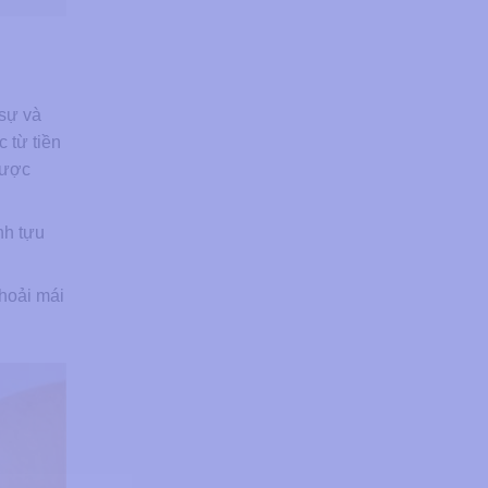
 sự và
c từ tiền
được
nh tựu
hoải mái