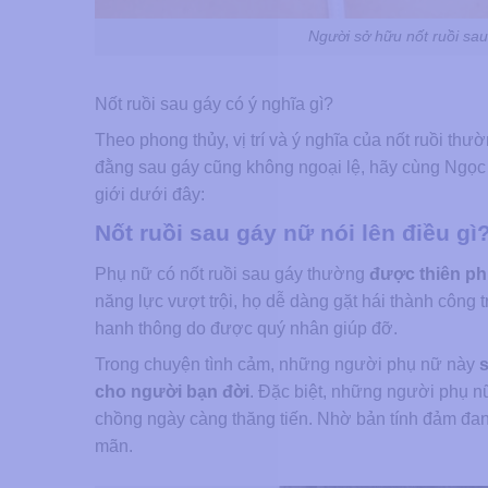
Người sở hữu nốt ruồi sa
Nốt ruồi sau gáy có ý nghĩa gì?
Theo phong thủy, vị trí và ý nghĩa của nốt ruồi thườ
đằng sau gáy cũng không ngoại lệ, hãy cùng Ngọc D
giới dưới đây:
Nốt ruồi sau gáy nữ nói lên điều gì
Phụ nữ có nốt ruồi sau gáy thường
được thiên phú
năng lực vượt trội, họ dễ dàng gặt hái thành công 
hanh thông do được quý nhân giúp đỡ.
Trong chuyện tình cảm, những người phụ nữ này
cho người bạn đời
. Đặc biệt, những người phụ n
chồng ngày càng thăng tiến. Nhờ bản tính đảm đang
mãn.