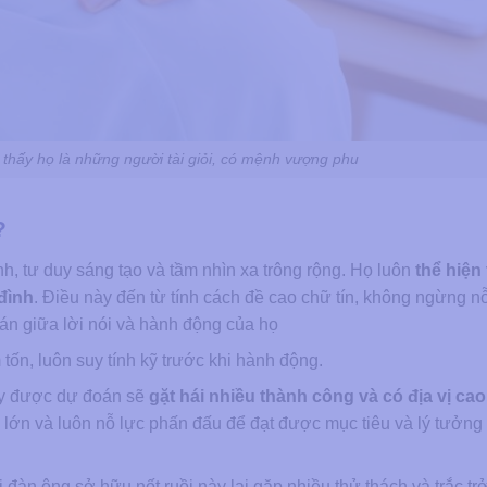
 thấy họ là những người tài giỏi, có mệnh vượng phu
?
, tư duy sáng tạo và tầm nhìn xa trông rộng. Họ luôn
thể hiện 
 đình
. Điều này đến từ tính cách đề cao chữ tín, không ngừng nỗ
án giữa lời nói và hành động của họ
tốn, luôn suy tính kỹ trước khi hành động.
ày được dự đoán sẽ
gặt hái nhiều thành công và có địa vị cao
ng lớn và luôn nỗ lực phấn đấu để đạt được mục tiêu và lý tưởng
àn ông sở hữu nốt ruồi này lại gặp nhiều thử thách và trắc trở