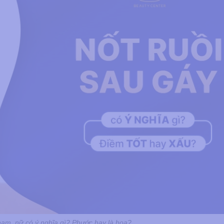
nam, nữ có ý nghĩa gì? Phước hay là họa?