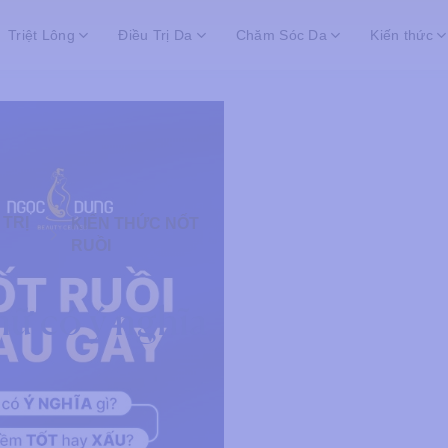
Triệt Lông
Điều Trị Da
Chăm Sóc Da
Kiến thức
 TRỊ
KIẾN THỨC NỐT
RUỒI
nữ có ý nghĩa