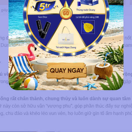
u gáy thường sống cuộc sống hạnh phúc, bình yên
ng được lý giải khác nhau tùy theo giới tính. Và ý nghĩa của nốt
ung tìm hiểu ngay sự khác nhau giữa vị trí nốt ruồi này ở na
?
 về trí tuệ minh mẫn, tư duy nhạy bén và tầm hiểu biết rộn
trong học tập lẫn công việc. Con đường sự nghiệp của họ ít gặp t
sống rất chân thành, chung thủy và luôn dành sự quan tâm
ữ này còn sở hữu vận “vượng phu”, góp phần thúc đẩy sự nghi
, chu đáo và khéo léo vun vén, họ luôn giữ gìn tổ ấm hạnh ph