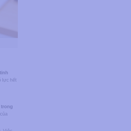
tinh
 lực hết
 trong
 của
. Việc