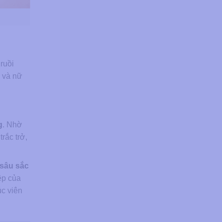
 ruồi
m và nữ
g
. Nhờ
rắc trở,
 sâu sắc
ệp của
úc viên