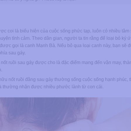
được coi là biểu hiện của cuộc sống phức tạp, luôn có nhiều tâm
huyện tình cảm. Theo dân gian, người ta tin rằng để loại bỏ ký ứ
h được gọi là canh Mạnh Bà. Nếu bỏ qua loại canh này, bạn sẽ 
hía sau gáy.
 nốt ruồi sau gáy được cho là đặc điểm mang đến vận may, thà
n.
 hữu nốt ruồi đằng sau gáy thường sống cuộc sống hạnh phúc, t
và thường nhận được nhiều phước lành từ con cái.